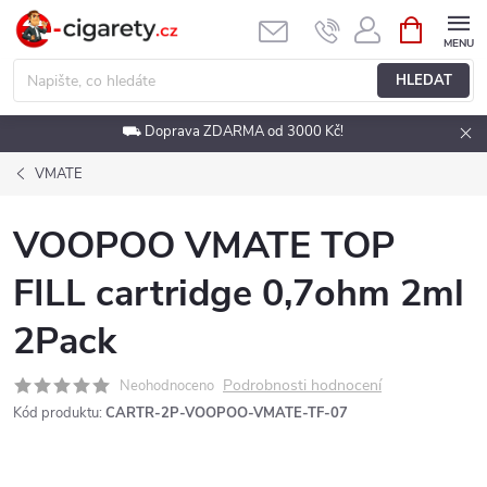
Přejít
NÁKUPNÍ
KOŠÍK
na
obsah
HLEDAT
⛟ Doprava ZDARMA od 3000 Kč!
VMATE
VOOPOO VMATE TOP
FILL cartridge 0,7ohm 2ml
2Pack
Podrobnosti hodnocení
Neohodnoceno
Kód produktu:
CARTR-2P-VOOPOO-VMATE-TF-07