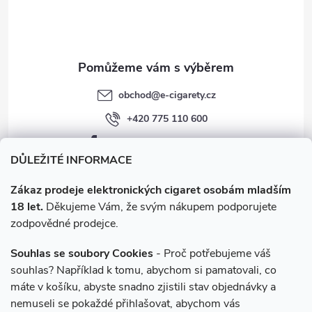
í
obchod
@
e-cigarety.cz
+420 775 110 600
facebook.com/e-cigarety.cz
DŮLEŽITÉ INFORMACE
Zákaz prodeje elektronických cigaret osobám mladším
18 let.
Děkujeme Vám, že svým nákupem podporujete
zodpovědné prodejce.
Souhlas se soubory Cookies
- Proč potřebujeme váš
souhlas? Například k tomu, abychom si pamatovali, co
máte v košíku, abyste snadno zjistili stav objednávky a
Instagram
nemuseli se pokaždé přihlašovat, abychom vás