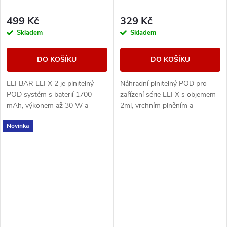
499 Kč
329 Kč
Skladem
Skladem
DO KOŠÍKU
DO KOŠÍKU
ELFBAR ELFX 2 je plnitelný
Náhradní plnitelný POD pro
POD systém s baterií 1700
zařízení série ELFX s objemem
mAh, výkonem až 30 W a
2ml, vrchním plněním a
podporou stylu vapování od
integrovanou Dual Mesh žhavicí
Novinka
MTL po RDL. Nabízí režimy
strukturou.
Eco, Normal a Power.