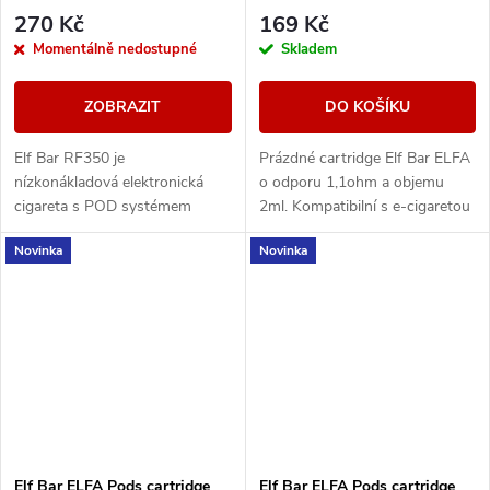
270 Kč
169 Kč
Momentálně nedostupné
Skladem
ZOBRAZIT
DO KOŠÍKU
Elf Bar RF350 je
Prázdné cartridge Elf Bar ELFA
nízkonákladová elektronická
o odporu 1,1ohm a objemu
cigareta s POD systémem
2ml. Kompatibilní s e-cigaretou
vážící pouhých 20g a
Elf Bar ELFA. Balení obsahuje
Novinka
Novinka
přizpůsobená pro MTL
2ks.
vapování. Vestavěná baterie o
kapacitě 350mAh...
Elf Bar ELFA Pods cartridge
Elf Bar ELFA Pods cartridge