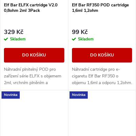
Elf Bar ELFX cartridge V2.0
Elf Bar RF350 POD cartridge
0,8ohm 2ml 3Pack
1,6ml 1,2ohm
329 Kč
99 Kč
Skladem
Skladem
DO KOŠÍKU
DO KOŠÍKU
Náhradní plnitelný POD pro
Náhradní cartridge pro e-
zařízení série ELFX s objemem
cigaretu Elf Bar RF350 o
2ml, vrchním plněním a
objemu 1,6ml a odporu 1,2ohm.
integrovanou Dual Mesh žhavicí
Novinka
Novinka
strukturou.