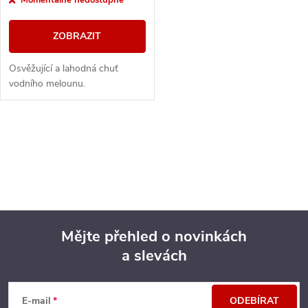
ZOBRAZIT
Osvěžující a lahodná chuť
vodního melounu.
O
v
l
á
Mějte přehled o novinkách
d
a slevách
Z
a
á
c
E-mail
ODEBÍRAT