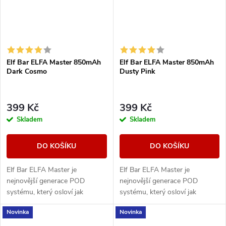
Elf Bar ELFA Master 850mAh
Elf Bar ELFA Master 850mAh
Dark Cosmo
Dusty Pink
399 Kč
399 Kč
Skladem
Skladem
DO KOŠÍKU
DO KOŠÍKU
Elf Bar ELFA Master je
Elf Bar ELFA Master je
nejnovější generace POD
nejnovější generace POD
systému, který osloví jak
systému, který osloví jak
milovníky předplněných
milovníky předplněných
Novinka
Novinka
cartridgí, tak vapery, kteří chtějí
cartridgí, tak vapery, kteří chtějí
používat vlastní liquidy....
používat vlastní liquidy....