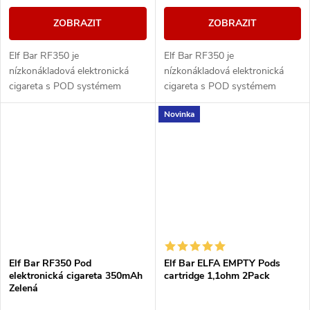
ZOBRAZIT
ZOBRAZIT
Elf Bar RF350 je
Elf Bar RF350 je
nízkonákladová elektronická
nízkonákladová elektronická
cigareta s POD systémem
cigareta s POD systémem
vážící pouhých 20g a
vážící pouhých 20g a
Novinka
přizpůsobená pro MTL
přizpůsobená pro MTL
vapování. Vestavěná baterie o
vapování. Vestavěná baterie o
kapacitě 350mAh...
kapacitě 350mAh...
Elf Bar RF350 Pod
Elf Bar ELFA EMPTY Pods
elektronická cigareta 350mAh
cartridge 1,1ohm 2Pack
Zelená