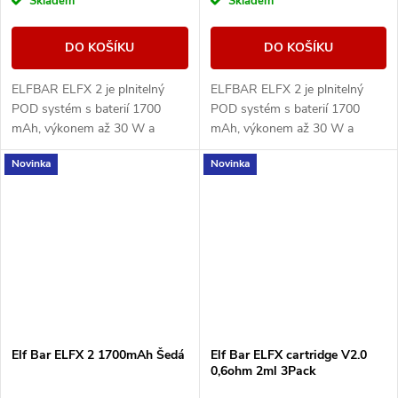
Skladem
Skladem
DO KOŠÍKU
DO KOŠÍKU
ELFBAR ELFX 2 je plnitelný
ELFBAR ELFX 2 je plnitelný
POD systém s baterií 1700
POD systém s baterií 1700
mAh, výkonem až 30 W a
mAh, výkonem až 30 W a
podporou stylu vapování od
podporou stylu vapování od
Novinka
Novinka
MTL po RDL. Nabízí režimy
MTL po RDL. Nabízí režimy
Eco, Normal a Power.
Eco, Normal a Power.
Elf Bar ELFX 2 1700mAh Šedá
Elf Bar ELFX cartridge V2.0
0,6ohm 2ml 3Pack