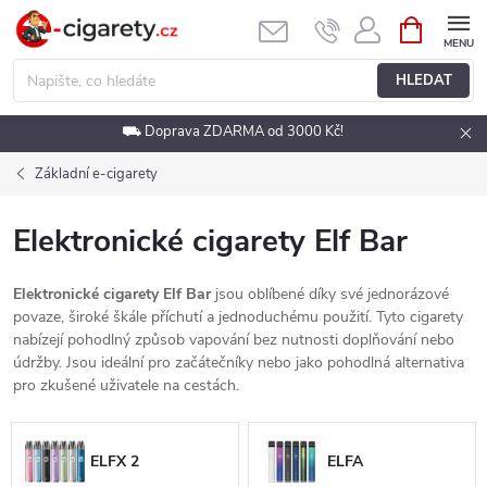
Přejít
NÁKUPNÍ
KOŠÍK
na
obsah
HLEDAT
⛟ Doprava ZDARMA od 3000 Kč!
Základní e-cigarety
Elektronické cigarety Elf Bar
Elektronické cigarety Elf Bar
jsou oblíbené díky své jednorázové
povaze, široké škále příchutí a jednoduchému použití. Tyto cigarety
nabízejí pohodlný způsob vapování bez nutnosti doplňování nebo
údržby. Jsou ideální pro začátečníky nebo jako pohodlná alternativa
pro zkušené uživatele na cestách.
ELFX 2
ELFA