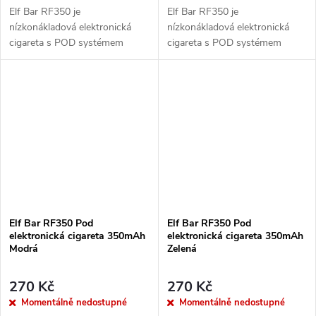
Elf Bar RF350 je
Elf Bar RF350 je
nízkonákladová elektronická
nízkonákladová elektronická
cigareta s POD systémem
cigareta s POD systémem
vážící pouhých 20g a
vážící pouhých 20g a
přizpůsobená pro MTL
přizpůsobená pro MTL
vapování. Vestavěná baterie o
vapování. Vestavěná baterie o
kapacitě 350mAh...
kapacitě 350mAh...
Elf Bar RF350 Pod
Elf Bar RF350 Pod
elektronická cigareta 350mAh
elektronická cigareta 350mAh
Modrá
Zelená
270 Kč
270 Kč
Momentálně nedostupné
Momentálně nedostupné