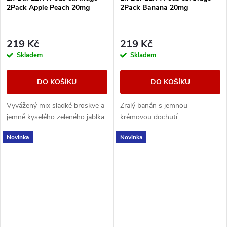
2Pack Apple Peach 20mg
2Pack Banana 20mg
219 Kč
219 Kč
Skladem
Skladem
DO KOŠÍKU
DO KOŠÍKU
Vyvážený mix sladké broskve a
Zralý banán s jemnou
jemně kyselého zeleného jablka.
krémovou dochutí.
Novinka
Novinka