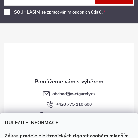
p
í
SOUHLASÍM
se zpracováním
osobních údajů
.
p
a
r
t
v
í
k
y
v
obchod
@
e-cigarety.cz
ý
+420 775 110 600
p
facebook.com/e-cigarety.cz
i
DŮLEŽITÉ INFORMACE
s
Zákaz prodeje elektronických cigaret osobám mladším