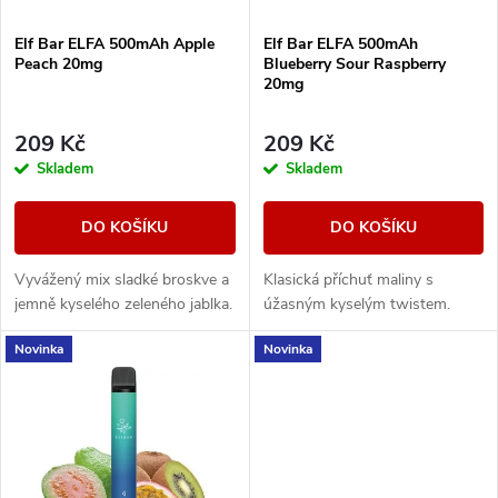
í
s
Elf Bar ELFA 500mAh Apple
Elf Bar ELFA 500mAh
p
Peach 20mg
Blueberry Sour Raspberry
p
20mg
r
r
209 Kč
209 Kč
o
Skladem
Skladem
o
d
DO KOŠÍKU
DO KOŠÍKU
d
u
Vyvážený mix sladké broskve a
Klasická příchuť maliny s
u
jemně kyselého zeleného jablka.
úžasným kyselým twistem.
k
k
Novinka
Novinka
t
t
ů
ů