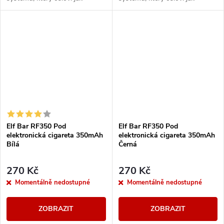
milovníky předplněných
milovníky předplněných
cartridgí, tak vapery, kteří chtějí
cartridgí, tak vapery, kteří chtějí
používat vlastní liquidy....
používat vlastní liquidy....
Elf Bar RF350 Pod
Elf Bar RF350 Pod
elektronická cigareta 350mAh
elektronická cigareta 350mAh
Bílá
Černá
270 Kč
270 Kč
Momentálně nedostupné
Momentálně nedostupné
ZOBRAZIT
ZOBRAZIT