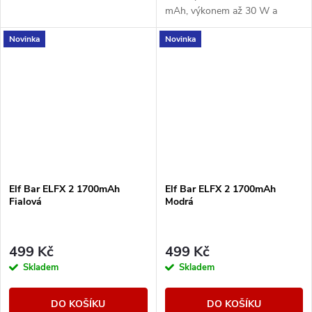
mAh, výkonem až 30 W a
podporou stylu vapování od
Novinka
Novinka
MTL po RDL. Nabízí režimy
Eco, Normal a Power.
Elf Bar ELFX 2 1700mAh
Elf Bar ELFX 2 1700mAh
Fialová
Modrá
499 Kč
499 Kč
Skladem
Skladem
DO KOŠÍKU
DO KOŠÍKU