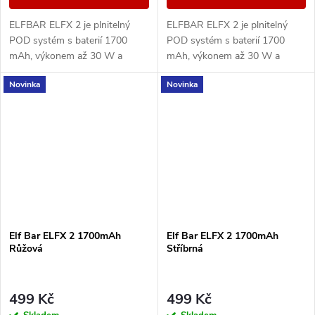
ELFBAR ELFX 2 je plnitelný
ELFBAR ELFX 2 je plnitelný
POD systém s baterií 1700
POD systém s baterií 1700
mAh, výkonem až 30 W a
mAh, výkonem až 30 W a
podporou stylu vapování od
podporou stylu vapování od
Novinka
Novinka
MTL po RDL. Nabízí režimy
MTL po RDL. Nabízí režimy
Eco, Normal a Power.
Eco, Normal a Power.
Elf Bar ELFX 2 1700mAh
Elf Bar ELFX 2 1700mAh
Růžová
Stříbrná
499 Kč
499 Kč