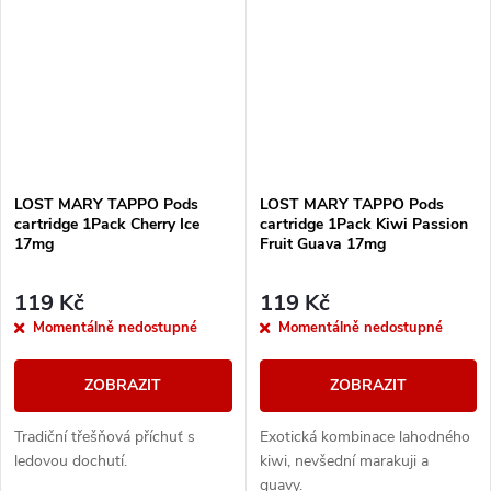
LOST MARY TAPPO Pods
LOST MARY TAPPO Pods
cartridge 1Pack Cherry Ice
cartridge 1Pack Kiwi Passion
17mg
Fruit Guava 17mg
119 Kč
119 Kč
Momentálně nedostupné
Momentálně nedostupné
ZOBRAZIT
ZOBRAZIT
Tradiční třešňová příchuť s
Exotická kombinace lahodného
ledovou dochutí.
kiwi, nevšední marakuji a
guavy.