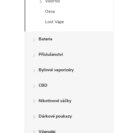
VooPoo
í
Oxva
Lost Vape
r
Baterie
Příslušenství
Bylinné vaporizéry
CBD
Nikotinové sáčky
Dárkové poukazy
i
Výprodej