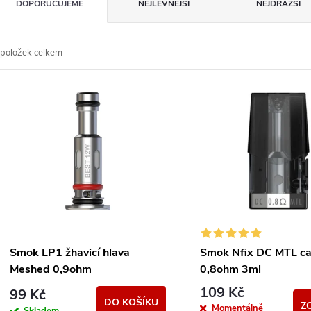
Ř
DOPORUČUJEME
NEJLEVNĚJŠÍ
NEJDRAŽŠÍ
a
položek celkem
z
V
e
ý
n
p
p
s
r
p
Smok LP1 žhavicí hlava
Smok Nfix DC MTL ca
o
Meshed 0,9ohm
0,8ohm 3ml
r
109 Kč
99 Kč
DO KOŠÍKU
Z
Momentálně
Skladem