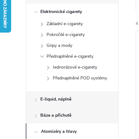
s
Elektronické cigarety
t
Základní e-cigarety
4
r
Pokročilé e-cigarety
a
Gripy a mody
Přednaplněné e-cigarety
n
Jednorázové e-cigarety
í
n
Přednaplněné POD systémy
i
í
E-liquid, náplně
p
Báze a příchutě
a
Atomizéry a hlavy