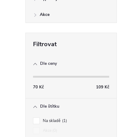
Akce
Dle ceny
70
Kč
109
Kč
Dle štítku
Na skladě
1
Akce
0