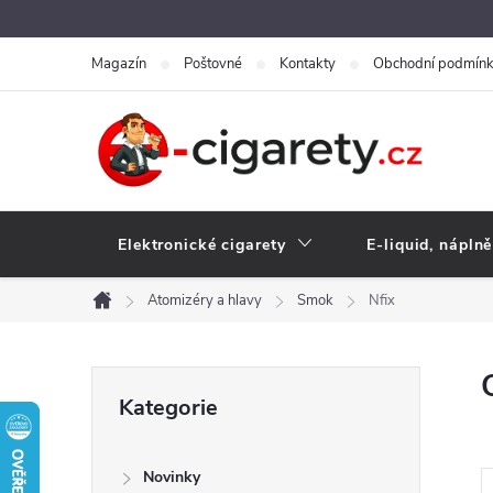
Přejít
na
Magazín
Poštovné
Kontakty
Obchodní podmín
obsah
Elektronické cigarety
E-liquid, náplně
Atomizéry a hlavy
Smok
Nfix
Domů
P
Přeskočit
Kategorie
kategorie
o
Novinky