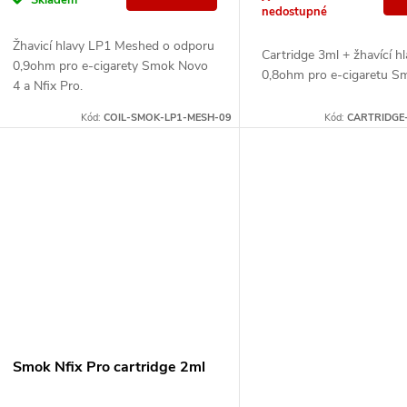
d
o
nedostupné
u
Žhavicí hlavy LP1 Meshed o odporu
d
Cartridge 3ml + žhavící h
0,9ohm pro e-cigarety Smok Novo
0,8ohm pro e-cigaretu Sm
k
4 a Nfix Pro.
u
Kód:
COIL-SMOK-LP1-MESH-09
Kód:
CARTRIDGE
t
k
ů
t
ů
Smok Nfix Pro cartridge 2ml