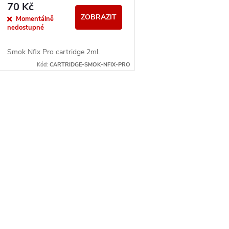
70 Kč
ZOBRAZIT
Momentálně
nedostupné
Smok Nfix Pro cartridge 2ml.
Kód:
CARTRIDGE-SMOK-NFIX-PRO
O
v
á
d
a