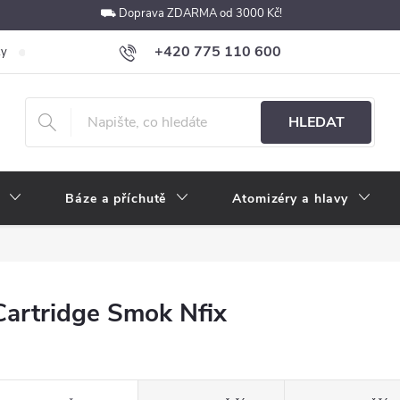
⛟ Doprava ZDARMA od 3000 Kč!
+420 775 110 600
ky
Podmínky ochrany osobních údajů
Velkoobchod
Pokyny k p
obchod@e-cigarety.cz
HLEDAT
Báze a příchutě
Atomizéry a hlavy
Cartridge Smok Nfix