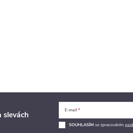
E-mail
a slevách
SOUHLASÍM
se zpracováním
oso