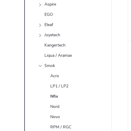
n
Aspire
e
EGO
Eleaf
l
Joyetech
Kangertech
Liqua / Aramax
Smok
Acro
LP1 / LP2
Nfix
Nord
Novo
RPM / RGC