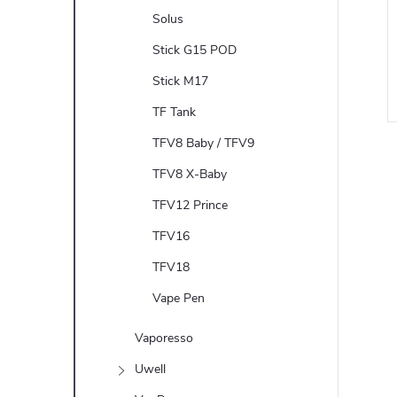
Solus
Stick G15 POD
Stick M17
TF Tank
TFV8 Baby / TFV9
TFV8 X-Baby
TFV12 Prince
TFV16
l
TFV18
Vape Pen
Vaporesso
Uwell