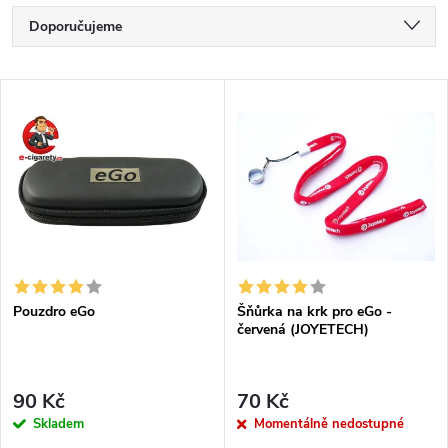
Ř
Doporučujeme
a
Nejlevnější
V
Nejdražší
z
ý
Nejprodávanější
e
p
Abecedně
n
i
í
s
Pouzdro eGo
Šňůrka na krk pro eGo -
p
červená (JOYETECH)
p
r
r
90 Kč
70 Kč
o
Skladem
Momentálně nedostupné