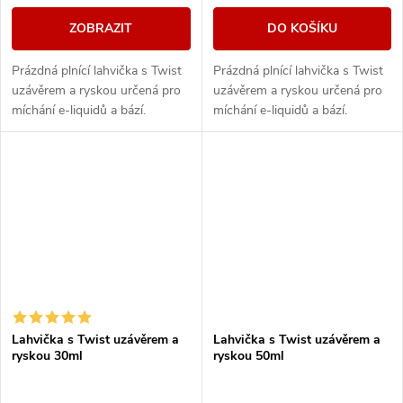
ZOBRAZIT
DO KOŠÍKU
Prázdná plnící lahvička s Twist
Prázdná plnící lahvička s Twist
uzávěrem a ryskou určená pro
uzávěrem a ryskou určená pro
míchání e-liquidů a bází.
míchání e-liquidů a bází.
Praktická prázdná lahvička s
Praktická prázdná lahvička s
šikovným twist uzávěrem, se
šikovným twist uzávěrem, se
kterým je...
kterým je...
Lahvička s Twist uzávěrem a
Lahvička s Twist uzávěrem a
ryskou 30ml
ryskou 50ml