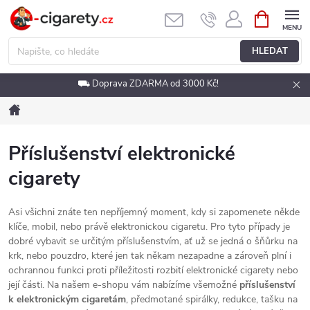
Přejít
NÁKUPNÍ
KOŠÍK
na
obsah
HLEDAT
⛟ Doprava ZDARMA od 3000 Kč!
Domů
Příslušenství elektronické
cigarety
Asi všichni znáte ten nepříjemný moment, kdy si zapomenete někde
klíče, mobil, nebo právě elektronickou cigaretu. Pro tyto případy je
dobré vybavit se určitým příslušenstvím, ať už se jedná o šňůrku na
krk, nebo pouzdro, které jen tak někam nezapadne a zároveň plní i
ochrannou funkci proti příležitosti rozbití elektronické cigarety nebo
její části. Na našem e-shopu vám nabízíme všemožné
příslušenství
k elektronickým cigaretám
, předmotané spirálky, redukce, tašku na