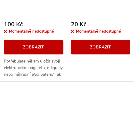
100 Kč
20 Kč
Momentálně nedostupné
Momentálně nedostupné
ZOBRAZIT
ZOBRAZIT
Potřebujete někam uložit svoji
elektronickou cigaretu, e-liquidy
nebo náhradní eGo baterii? Tak
právě pro Vás máme pouzdro
Joyetech se zipem, do kterého
se...