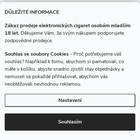
99 Kč
119 Kč
DŮLEŽITÉ INFORMACE
Momentálně nedostupné
Momentálně nedostupné
Zákaz prodeje elektronických cigaret osobám mladším
ZOBRAZIT
ZOBRAZIT
18 let.
Děkujeme Vám, že svým nákupem podporujete
zodpovědné prodejce.
Pyrex tělo pro Uwell Crown 5
SWAG Cotton je fantastická
5ml.
vata vytvořena vapery přímo
Souhlas se soubory Cookies
- Proč potřebujeme váš
pro vaping. Obsahuje 100%
souhlas? Například k tomu, abychom si pamatovali, co
organickou bavlnu s perfektní
máte v košíku, abyste snadno zjistili stav objednávky a
odolností vůči vysokým
nemuseli se pokaždé přihlašovat, abychom vás
teplotám.
neobtěžovali nevhodnou reklamou.
Nastavení
Souhlasím
Taška na opasek s karabinou
Taška Vapor s rukojetí, černá