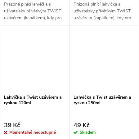
Prázdná plnící lahvička s
Prázdná plnící lahvička s
uživatelsky přívětivým TWIST
uživatelsky přívětivým TWIST
uzávěrem (kapátkem), kdy pro
uzávěrem (kapátkem), kdy pro
otevření...
otevření...
Lahvička s Twist uzávěrem a
Lahvička s Twist uzávěrem a
ryskou 120ml
ryskou 250ml
39 Kč
49 Kč
Momentálně nedostupné
Skladem