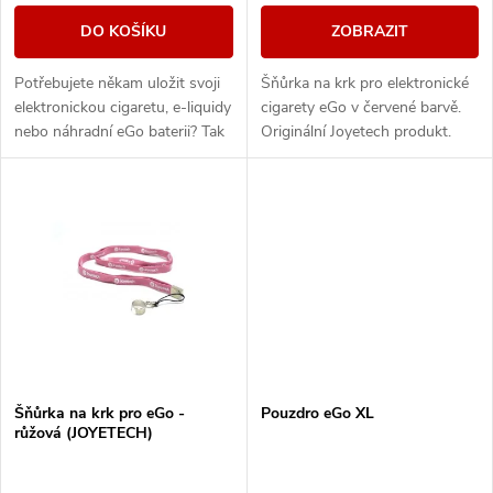
o
d
DO KOŠÍKU
ZOBRAZIT
d
u
Potřebujete někam uložit svoji
Šňůrka na krk pro elektronické
u
elektronickou cigaretu, e-liquidy
cigarety eGo v červené barvě.
k
nebo náhradní eGo baterii? Tak
Originální Joyetech produkt.
k
právě pro Vás máme eGo
pouzdro se zipem, do kterého
t
se vejdou...
t
ů
ů
Šňůrka na krk pro eGo -
Pouzdro eGo XL
růžová (JOYETECH)