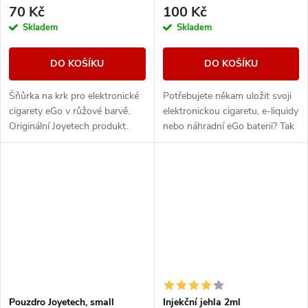
70 Kč
100 Kč
Skladem
Skladem
DO KOŠÍKU
DO KOŠÍKU
Šňůrka na krk pro elektronické
Potřebujete někam uložit svoji
cigarety eGo v růžové barvě.
elektronickou cigaretu, e-liquidy
Originální Joyetech produkt.
nebo náhradní eGo baterii? Tak
právě pro Vás máme eGo
pouzdro se zipem, do kterého
se vejdou...
Pouzdro Joyetech, small
Injekční jehla 2ml