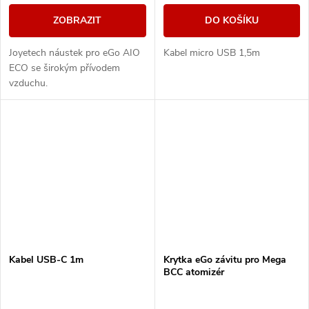
ZOBRAZIT
DO KOŠÍKU
Joyetech náustek pro eGo AIO
Kabel micro USB 1,5m
ECO se širokým přívodem
vzduchu.
Kabel USB-C 1m
Krytka eGo závitu pro Mega
BCC atomizér