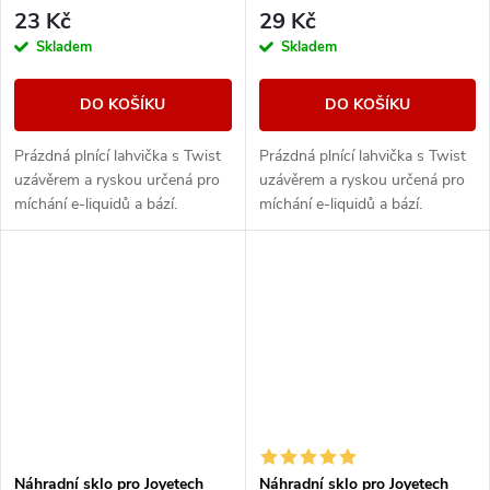
23 Kč
29 Kč
Skladem
Skladem
DO KOŠÍKU
DO KOŠÍKU
Prázdná plnící lahvička s Twist
Prázdná plnící lahvička s Twist
uzávěrem a ryskou určená pro
uzávěrem a ryskou určená pro
míchání e-liquidů a bází.
míchání e-liquidů a bází.
Praktická prázdná lahvička s
Praktická prázdná lahvička s
šikovným twist uzávěrem, se
šikovným twist uzávěrem, se
kterým je...
kterým je...
Náhradní sklo pro Joyetech
Náhradní sklo pro Joyetech