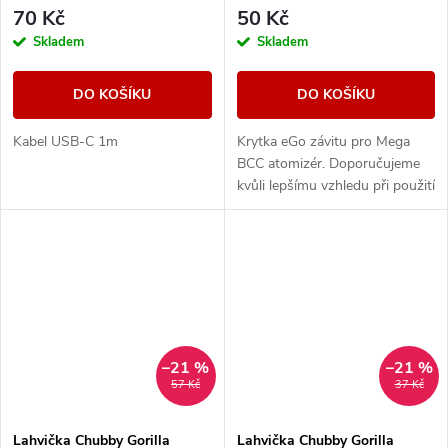
70 Kč
50 Kč
Skladem
Skladem
DO KOŠÍKU
DO KOŠÍKU
Kabel USB-C 1m
Krytka eGo závitu pro Mega
BCC atomizér. Doporučujeme
kvůli lepšímu vzhledu při použití
s eGo baterií.
–21 %
–21 %
57 Kč
37 Kč
Lahvička Chubby Gorilla
Lahvička Chubby Gorilla