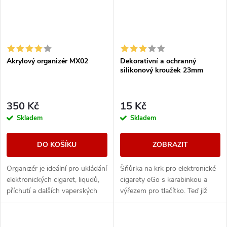
Akrylový organizér MX02
Dekorativní a ochranný
silikonový kroužek 23mm
350 Kč
15 Kč
Skladem
Skladem
DO KOŠÍKU
ZOBRAZIT
Organizér je ideální pro ukládání
Šňůrka na krk pro elektronické
elektronických cigaret, liqudů,
cigarety eGo s karabinkou a
příchutí a dalších vaperských
výřezem pro tlačítko. Teď již
potřeb. Velmi praktický,
můžete nosit svoji eGo
elegantní a moderní pomocník.
elektronickou cigaretu všude
sebou.