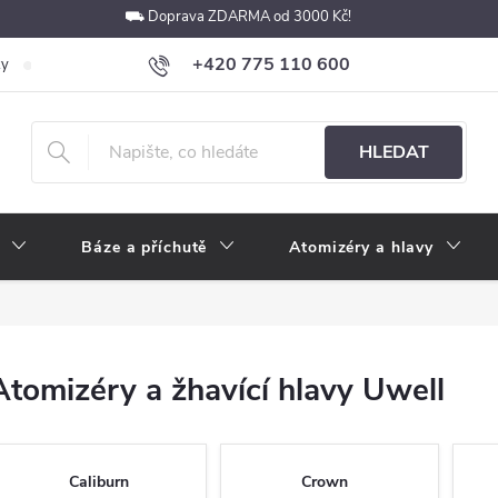
⛟ Doprava ZDARMA od 3000 Kč!
+420 775 110 600
ky
Podmínky ochrany osobních údajů
Velkoobchod
Pokyny k p
obchod@e-cigarety.cz
HLEDAT
Báze a příchutě
Atomizéry a hlavy
Atomizéry a žhavící hlavy Uwell
Caliburn
Crown