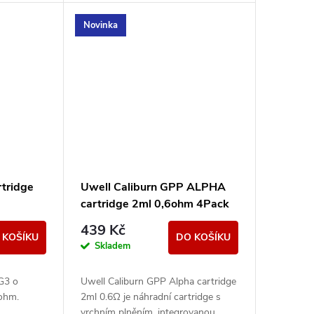
Novinka
rtridge
Uwell Caliburn GPP ALPHA
cartridge 2ml 0,6ohm 4Pack
439 Kč
 KOŠÍKU
DO KOŠÍKU
Skladem
 G3 o
Uwell Caliburn GPP Alpha cartridge
ohm.
2ml 0.6Ω je náhradní cartridge s
vrchním plněním, integrovanou