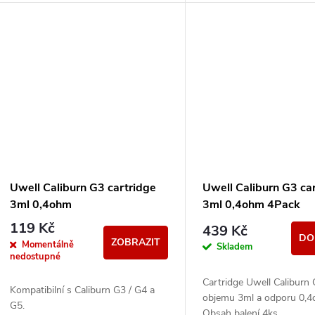
Uwell Caliburn G3 cartridge
Uwell Caliburn G3 ca
3ml 0,4ohm
3ml 0,4ohm 4Pack
119 Kč
439 Kč
DO
ZOBRAZIT
Momentálně
Skladem
nedostupné
Cartridge Uwell Caliburn
Kompatibilní s Caliburn G3 / G4 a
objemu 3ml a odporu 0,4
G5.
Obsah balení 4ks.