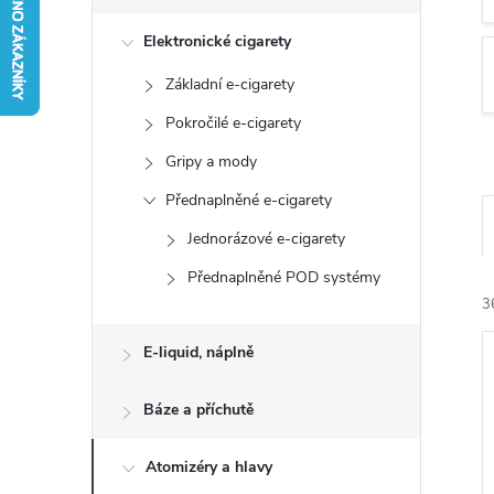
s
Elektronické cigarety
t
Základní e-cigarety
r
Pokročilé e-cigarety
a
Gripy a mody
Přednaplněné e-cigarety
n
Jednorázové e-cigarety
n
Přednaplněné POD systémy
3
í
E-liquid, náplně
p
Báze a příchutě
a
Atomizéry a hlavy