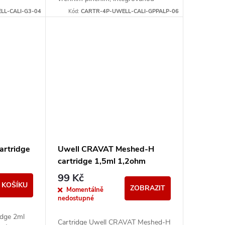
žhavící hlavou a technologií
LL-CALI-G3-04
Kód:
CARTR-4P-UWELL-CALI-GPPALP-06
AlphaCore pro stabilní chuť,...
artridge
Uwell CRAVAT Meshed-H
cartridge 1,5ml 1,2ohm
99 Kč
 KOŠÍKU
ZOBRAZIT
Momentálně
nedostupné
idge 2ml
Cartridge Uwell CRAVAT Meshed-H