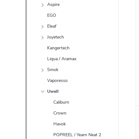
í
n
i
Aspire
e
EGO
Eleaf
l
Joyetech
Kangertech
Liqua / Aramax
Smok
Vaporesso
Uwell
Caliburn
Crown
Havok
POPREEL / Yearn Neat 2