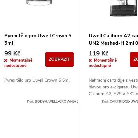
p
s
r
p
Pyrex tělo pro Uwell Crown 5
Uwell Caliburn A2 ca
o
5ml
UN2 Meshed-H 2ml 
r
99 Kč
119 Kč
d
ZOBRAZIT
Z
Momentálně
Momentálně
o
nedostupné
nedostupné
u
d
Pyrex tělo pro Uwell Crown 5 5ml.
Nahradní cartridge s ves
hlavou pro e-cigaretu Uwe
k
Caliburn A2, A2S a AK2 
u
2ml a odporu 0,9ohm.
Kód:
BODY-UWELL-CROWN5-5
Kód:
CARTRIDGE-UWE
t
k
ů
t