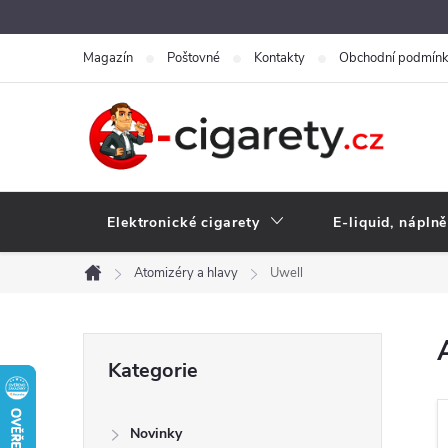
Přejít
na
Magazín
Poštovné
Kontakty
Obchodní podmín
obsah
Elektronické cigarety
E-liquid, náplně
Atomizéry a hlavy
Uwell
Domů
P
Přeskočit
Kategorie
kategorie
o
Novinky