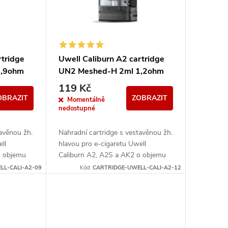
rtridge
Uwell Caliburn A2 cartridge
0,9ohm
UN2 Meshed-H 2ml 1,2ohm
119 Kč
OBRAZIT
ZOBRAZIT
Momentálně
nedostupné
tavěnou žh.
Nahradní cartridge s vestavěnou žh.
ll
hlavou pro e-cigaretu Uwell
o objemu
Caliburn A2, A2S a AK2 o objemu
2ml a odporu 1,2ohm.
LL-CALI-A2-09
Kód:
CARTRIDGE-UWELL-CALI-A2-12