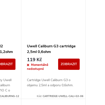
N2
Uwell Caliburn G3 cartridge
 1,2ohm
2,5ml 0,6ohm
119 Kč
OBRAZIT
ZOBRAZIT
Momentálně
nedostupné
ety Uwell
Cartridge Uwell Caliburn G3 o
Caliburn
objemu 2,5ml a odporu 0,6ohm.
VIO C o
-CALIBURNG-12
Kód:
CARTRIDGE-UWELL-CALI-G3-06