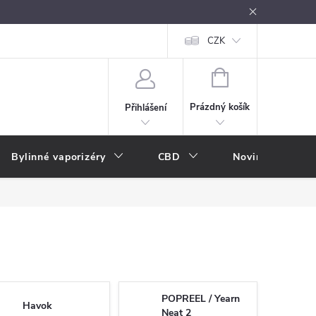
oužívání
Návody k použití
Vše o e-kouření
CZK
Nákupní rádce
NÁKUPNÍ
KOŠÍK
Prázdný košík
Přihlášení
Bylinné vaporizéry
CBD
Novinky
A
POPREEL / Yearn
Havok
Neat 2