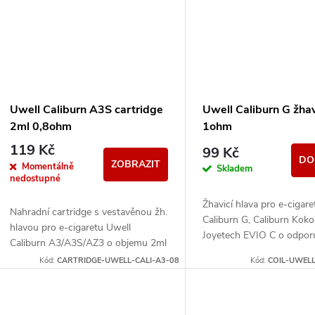
ů
Uwell Caliburn A3S cartridge
Uwell Caliburn G žhav
2ml 0,8ohm
1ohm
119 Kč
99 Kč
DO
ZOBRAZIT
Momentálně
Skladem
nedostupné
Žhavicí hlava pro e-cigar
Nahradní cartridge s vestavěnou žh.
Caliburn G, Caliburn Koko
hlavou pro e-cigaretu Uwell
Joyetech EVIO C o odpor
Caliburn A3/A3S/AZ3 o objemu 2ml
a odporu 0,8ohm s bočním plněním.
Kód:
CARTRIDGE-UWELL-CALI-A3-08
Kód:
COIL-UWEL