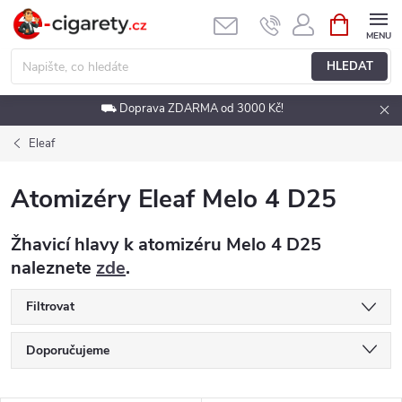
Přejít
NÁKUPNÍ
KOŠÍK
na
obsah
HLEDAT
⛟ Doprava ZDARMA od 3000 Kč!
Eleaf
Atomizéry Eleaf Melo 4 D25
Žhavicí hlavy k atomizéru Melo 4 D25
naleznete
zde
.
Filtrovat
Ř
Doporučujeme
a
Nejlevnější