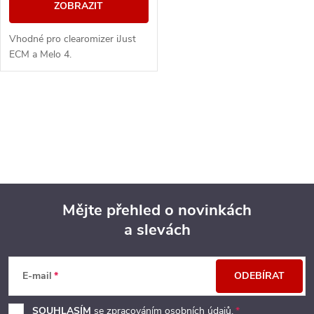
ZOBRAZIT
Vhodné pro clearomizer iJust
ECM a Melo 4.
O
v
l
á
Mějte přehled o novinkách
d
a slevách
Z
a
á
c
E-mail
ODEBÍRAT
p
í
SOUHLASÍM
se zpracováním
osobních údajů
.