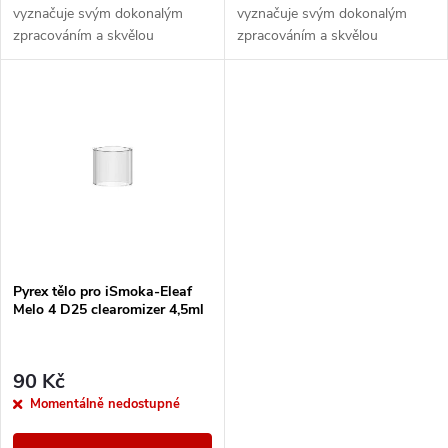
u
vyznačuje svým dokonalým
vyznačuje svým dokonalým
k
zpracováním a skvělou
zpracováním a skvělou
k
kouřivostí. Využívá systém
kouřivostí. Využívá systém
horního plnění - po odsunutí
horního plnění - po odsunutí
t
vrchní části plníte liquid...
vrchní části plníte liquid...
t
ů
ů
Pyrex tělo pro iSmoka-Eleaf
Melo 4 D25 clearomizer 4,5ml
90 Kč
Momentálně nedostupné