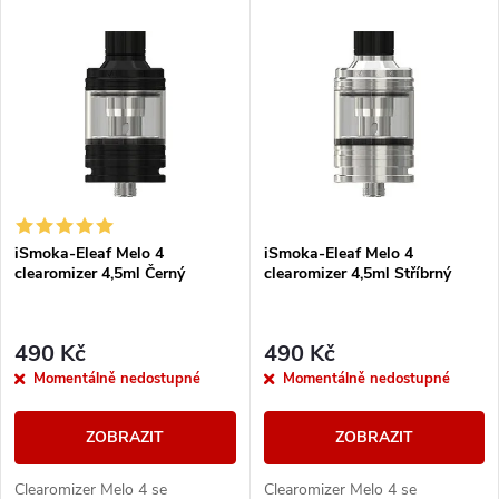
V
Nejdražší
z
ý
Nejprodávanější
e
p
Abecedně
n
i
í
s
iSmoka-Eleaf Melo 4
iSmoka-Eleaf Melo 4
p
clearomizer 4,5ml Černý
clearomizer 4,5ml Stříbrný
p
r
r
490 Kč
490 Kč
o
Momentálně nedostupné
Momentálně nedostupné
o
d
ZOBRAZIT
ZOBRAZIT
d
u
Clearomizer Melo 4 se
Clearomizer Melo 4 se