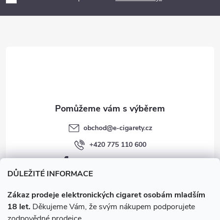
p
a
r
t
v
í
k
y
v
obchod
@
e-cigarety.cz
ý
+420 775 110 600
p
facebook.com/e-cigarety.cz
i
DŮLEŽITÉ INFORMACE
s
Zákaz prodeje elektronických cigaret osobám mladším
18 let.
Děkujeme Vám, že svým nákupem podporujete
u
zodpovědné prodejce.