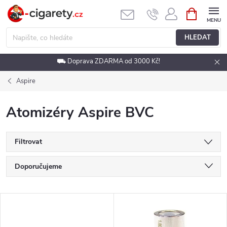
Přejít
NÁKUPNÍ
KOŠÍK
na
obsah
HLEDAT
⛟ Doprava ZDARMA od 3000 Kč!
Aspire
Atomizéry Aspire BVC
Filtrovat
Ř
Doporučujeme
a
Nejlevnější
V
Nejdražší
z