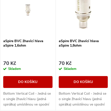
ý
Nejprodávanější
e
p
Abecedně
n
i
í
s
aSpire BVC žhavící hlava
aSpire BVC žhavící hlava
p
aSpire 1,6ohm
aSpire 1,8ohm
p
r
r
70 Kč
70 Kč
o
Skladem
Skladem
o
d
DO KOŠÍKU
DO KOŠÍKU
d
u
Bottom Vertical Coil - Jedná se
Bottom Vertical Coil - Jedná se
u
o single žhavící hlavu (jedná
o single žhavící hlavu (jedná
k
spirálka) umístěnou ve spodní
spirálka) umístěnou ve spodní
části základny clearomizeru,
části základny clearomizeru,