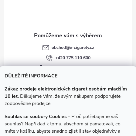
v
í
k
y
v
obchod
@
e-cigarety.cz
ý
+420 775 110 600
p
facebook.com/e-cigarety.cz
i
DŮLEŽITÉ INFORMACE
s
Zákaz prodeje elektronických cigaret osobám mladším
18 let.
Děkujeme Vám, že svým nákupem podporujete
u
zodpovědné prodejce.
Souhlas se soubory Cookies
- Proč potřebujeme váš
souhlas? Například k tomu, abychom si pamatovali, co
máte v košíku, abyste snadno zjistili stav objednávky a