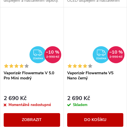
displejem a nastavením teploty.
OLED displejem a nastavením
Vaporizér je vhodný nejen na
teploty. Vaporizér je vhodný
bylinky, ale i pro tekuté extrakty
nejen na bylinky, ale i pro
a...
tekuté...
–10 %
–10 %
ZDARMA
ZDAR
2 990 Kč
2 990 Kč
ZDARMA
ZDARMA
Vaporizér Flowermate V 5.0
Vaporizér Flowermate V5
Pro Mini modrý
Nano černý
2 690 Kč
2 690 Kč
Momentálně nedostupné
Skladem
ZOBRAZIT
DO KOŠÍKU