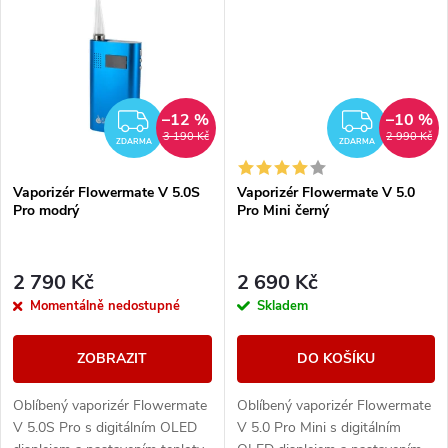
extrakty...
a...
t
ů
ů
–12 %
–10 %
ZDARMA
ZDAR
3 190 Kč
2 990 Kč
ZDARMA
ZDARMA
Vaporizér Flowermate V 5.0S
Vaporizér Flowermate V 5.0
Pro modrý
Pro Mini černý
2 790 Kč
2 690 Kč
Momentálně nedostupné
Skladem
ZOBRAZIT
DO KOŠÍKU
Oblíbený vaporizér Flowermate
Oblíbený vaporizér Flowermate
V 5.0S Pro s digitálním OLED
V 5.0 Pro Mini s digitálním