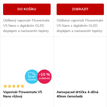
DO KOŠÍKU
ZOBRAZIT
Oblíbený vaporizér Flowermate
Oblíbený vaporizér Flowermate
V5 Nano s digitálním OLED
V5 Nano s digitálním OLED
displejem a nastavením teploty.
displejem a nastavením teploty.
Vaporizér je vhodný nejen na
Vaporizér je vhodný nejen na
bylinky, ale i pro tekuté extrakty.
bylinky, ale i pro tekuté extrakty.
–10 %
ZDARMA
2 990 Kč
ZDARMA
Vaporizér Flowermate V5
Aerospaced drtička 4-dílná
Nano růžový
40mm černošedá