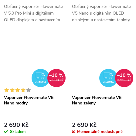
Oblíbený vaporizér Flowermate
Oblíbený vaporizér Flowermate
V 5.0 Pro Mini s digitálním
V5 Nano s digitálním OLED
OLED displejem a nastavením
displejem a nastavením teploty.
teploty. Vaporizér je vhodný
Vaporizér je vhodný nejen na
nejen na bylinky, ale i pro
bylinky, ale i pro tekuté extrakty.
tekuté...
–10 %
–10 %
ZDARMA
ZDAR
2 990 Kč
2 990 Kč
ZDARMA
ZDARMA
Vaporizér Flowermate V5
Vaporizér Flowermate V5
Nano modrý
Nano zelený
2 690 Kč
2 690 Kč
Skladem
Momentálně nedostupné