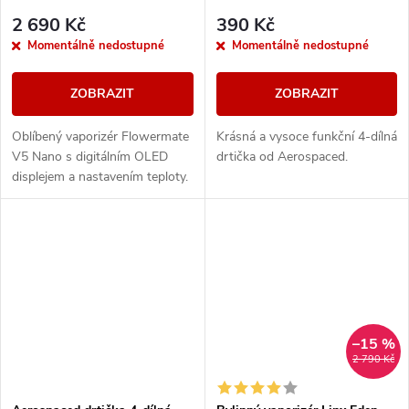
2 690 Kč
390 Kč
Momentálně nedostupné
Momentálně nedostupné
ZOBRAZIT
ZOBRAZIT
Oblíbený vaporizér Flowermate
Krásná a vysoce funkční 4-dílná
V5 Nano s digitálním OLED
drtička od Aerospaced.
displejem a nastavením teploty.
Vaporizér je vhodný nejen na
bylinky, ale i pro tekuté extrakty.
–15 %
2 790 Kč