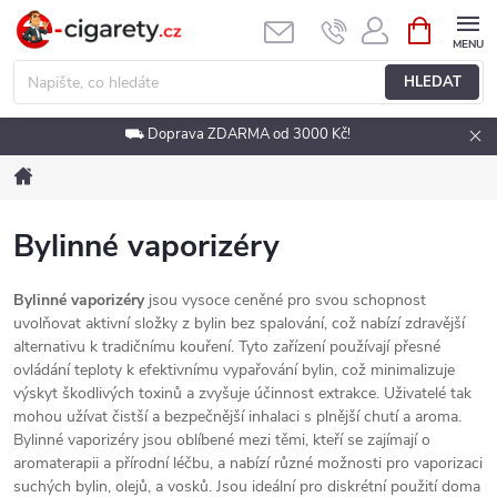
Přejít
NÁKUPNÍ
KOŠÍK
na
obsah
HLEDAT
⛟ Doprava ZDARMA od 3000 Kč!
Domů
Bylinné vaporizéry
Bylinné vaporizéry
jsou vysoce ceněné pro svou schopnost
uvolňovat aktivní složky z bylin bez spalování, což nabízí zdravější
alternativu k tradičnímu kouření. Tyto zařízení používají přesné
ovládání teploty k efektivnímu vypařování bylin, což minimalizuje
výskyt škodlivých toxinů a zvyšuje účinnost extrakce. Uživatelé tak
mohou užívat čistší a bezpečnější inhalaci s plnější chutí a aroma.
Bylinné vaporizéry jsou oblíbené mezi těmi, kteří se zajímají o
aromaterapii a přírodní léčbu, a nabízí různé možnosti pro vaporizaci
suchých bylin, olejů, a vosků. Jsou ideální pro diskrétní použití doma