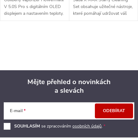
V 5.0S Pro s digitálním OLED
Set obsahuje užitečné nástroje,
displejem a nastavením teploty.
které pomáhají udržovat váš
Vaporizér je vhodný nejen na
Starry vaporizer čistý.
bylinky, ale i pro tekuté extrakty
a...
O
v
l
á
Mějte přehled o novinkách
d
a slevách
Z
a
á
c
E-mail
ODEBÍRAT
p
í
SOUHLASÍM
se zpracováním
osobních údajů
.
p