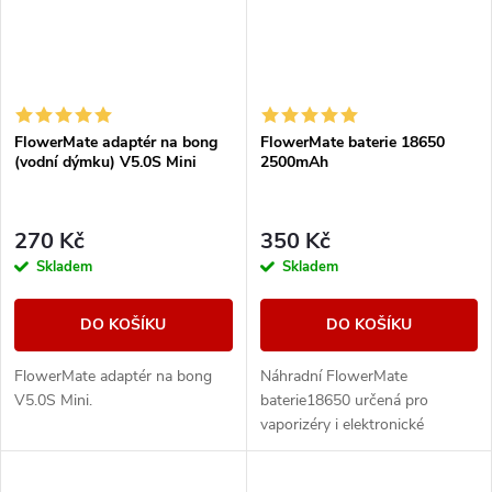
FlowerMate adaptér na bong
FlowerMate baterie 18650
(vodní dýmku) V5.0S Mini
2500mAh
270 Kč
350 Kč
Skladem
Skladem
DO KOŠÍKU
DO KOŠÍKU
FlowerMate adaptér na bong
Náhradní FlowerMate
V5.0S Mini.
baterie18650 určená pro
vaporizéry i elektronické
cigarety používající vyměnitelné
baterie 18650.