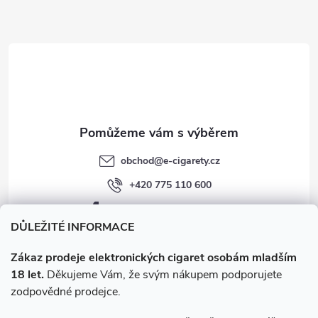
a
r
t
v
í
k
y
v
obchod
@
e-cigarety.cz
ý
+420 775 110 600
p
facebook.com/e-cigarety.cz
i
DŮLEŽITÉ INFORMACE
s
Zákaz prodeje elektronických cigaret osobám mladším
18 let.
Děkujeme Vám, že svým nákupem podporujete
u
zodpovědné prodejce.