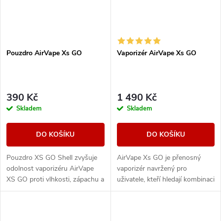
Pouzdro AirVape Xs GO
Vaporizér AirVape Xs GO
390 Kč
1 490 Kč
Skladem
Skladem
DO KOŠÍKU
DO KOŠÍKU
Pouzdro XS GO Shell zvyšuje
AirVape Xs GO je přenosný
odolnost vaporizéru AirVape
vaporizér navržený pro
XS GO proti vlhkosti, zápachu a
uživatele, kteří hledají kombinaci
nečistotám, což z něj dělá
jednoduchosti, výkonu a
perfektní pomůcku na cestách,
diskrétnosti. Díky hybridnímu
pokud...
systému ohřevu...