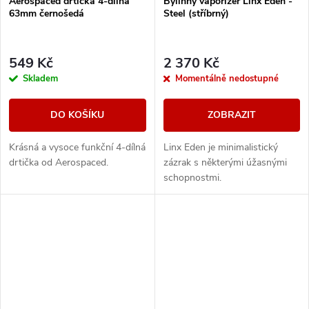
Aerospaced drtička 4-dílná
Bylinný vaporizér Linx Eden -
63mm černošedá
Steel (stříbrný)
549 Kč
2 370 Kč
Skladem
Momentálně nedostupné
DO KOŠÍKU
ZOBRAZIT
Krásná a vysoce funkční 4-dílná
Linx Eden je minimalistický
drtička od Aerospaced.
zázrak s některými úžasnými
schopnostmi.