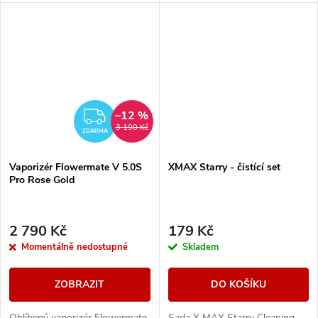
tlačítkem znázorňujícím
zvolenou teplotu.
–12 %
ZDARMA
3 190 Kč
ZDARMA
Vaporizér Flowermate V 5.0S
XMAX Starry - čistící set
Pro Rose Gold
2 790 Kč
179 Kč
Momentálně nedostupné
Skladem
ZOBRAZIT
DO KOŠÍKU
Oblíbený vaporizér Flowermate
Sada X MAX Starry Cleaning