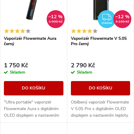
p
Abecedně
n
i
–12 %
–12 %
ZDAR
1 990 Kč
3 190 Kč
í
ZDARMA
s
Vaporizér Flowermate Aura
Vaporizér Flowermate V 5.0S
p
černý
Pro černý
p
r
r
1 750 Kč
2 790 Kč
o
Skladem
Skladem
o
d
DO KOŠÍKU
DO KOŠÍKU
d
u
"Ultra portable" vaporizér
Oblíbený vaporizér Flowermate
u
Flowermate Aura s digitálním
V 5.0S Pro s digitálním OLED
k
OLED displejem a nastavením
displejem a nastavením teploty.
k
teploty. Vaporizér je vhodný
Vaporizér je vhodný nejen na
nejen na bylinky, ale i pro tekuté
bylinky, ale i pro tekuté extrakty
t