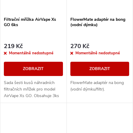
Filtrační mřížka AirVape Xs
FlowerMate adaptér na bong
GO 6ks
(vodní dýmku)
219 Kč
270 Kč
Momentálně nedostupné
Momentálně nedostupné
ZOBRAZIT
ZOBRAZIT
Sada šesti kusů náhradních
FlowerMate adaptér na bong
filtračních mřížek pro model
(vodní dýmku/filtr).
AirVape Xs GO. Obsahuje 3ks
filtrační mřížky pro Magnetický
náustek a 3ks filtrační mřížky
pro komoru.