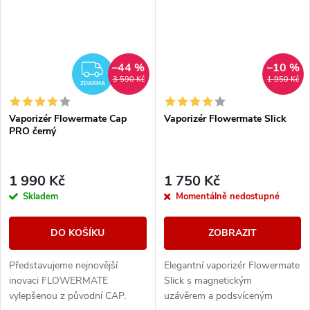
–44 %
–10 %
ZDARMA
3 590 Kč
1 950 Kč
ZDARMA
Vaporizér Flowermate Cap
Vaporizér Flowermate Slick
PRO černý
1 990 Kč
1 750 Kč
Skladem
Momentálně nedostupné
DO KOŠÍKU
ZOBRAZIT
Představujeme nejnovější
Elegantní vaporizér Flowermate
inovaci FLOWERMATE
Slick s magnetickým
vylepšenou z původní CAP.
uzávěrem a podsvíceným