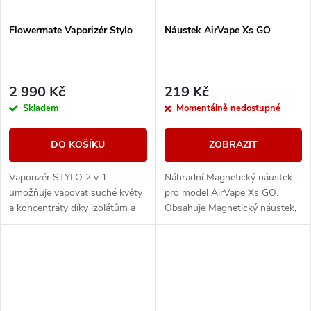
Flowermate Vaporizér Stylo
Náustek AirVape Xs GO
2 990 Kč
219 Kč
Skladem
Momentálně nedostupné
DO KOŠÍKU
ZOBRAZIT
Vaporizér STYLO 2 v 1
Náhradní Magnetický náustek
umožňuje vapovat suché květy
pro model AirVape Xs GO.
a koncentráty díky izolátům a
Obsahuje Magnetický náustek,
vyměnitelným žhavicím
Náhradní Filtrační mřížku a
komorám. Je dodáván s
Keramickou Air Flow Krabičku.
jedinečným adaptérem pro
vodní...