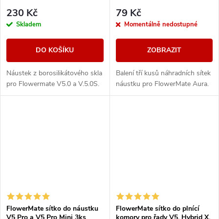
230 Kč
79 Kč
Skladem
Momentálně nedostupné
DO KOŠÍKU
ZOBRAZIT
Náustek z borosilikátového skla
Balení tří kusů náhradních sítek
pro Flowermate V5.0 a V.5.0S.
náustku pro FlowerMate Aura.
FlowerMate sítko do náustku
FlowerMate sítko do plnící
V5 Pro a V5 Pro Mini 3ks
komory pro řady V5, Hybrid X,