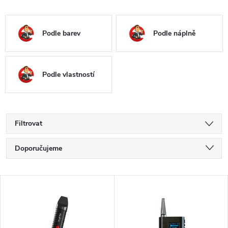
Podle barev
Podle náplně
Podle vlastností
Filtrovat
Ř
Doporučujeme
a
Nejlevnější
V
Nejdražší
z
ý
Nejprodávanější
e