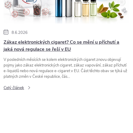
s
č
8.6.2026
l
Zákaz elektronických cigaret? Co se mění u příchutí a
jaká nová regulace se řeší v EU
á
V posledních měsících se kolem elektronických cigaret znovu objevují
pojmy jako zákaz elektronických cigaret, zákaz vapování, zákaz příchutí
n
e-liquidů nebo nová regulace e-cigaret v EU. Část těchto obav se týká už
platných změn v České republice, čás...
k
Celý článek
ů