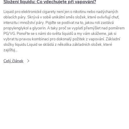
Složení liquidu: Co vdechujete při vapování?
Liquid pro elektronické cigarety není jen o nikotinu nebo nadýchaných
oblacích páry. Skrývá v sobě unikátní směs složek, které ovlivňují chuť,
intenzitu i množství páry. Pojďte se podívat na to, jakou roli zastává
propylenglykol a glycerin. A taky proč se vyplatí přemýšlet nad poměrem
PG/VG. Ponořte se s námi do světa liquidů a my vám ukážeme, jak si
vybrat tu pravou kombinaci pro dokonalý požitek z vapování. Základní
složky liquidu Liquid se skládá z několika základních složek, které
zajišťuj...
Celý článek