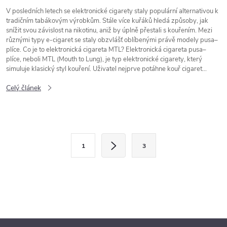
V posledních letech se elektronické cigarety staly populární alternativou k
tradičním tabákovým výrobkům. Stále více kuřáků hledá způsoby, jak
snížit svou závislost na nikotinu, aniž by úplně přestali s kouřením. Mezi
různými typy e-cigaret se staly obzvlášť oblíbenými právě modely pusa–
plíce. Co je to elektronická cigareta MTL? Elektronická cigareta pusa–
plíce, neboli MTL (Mouth to Lung), je typ elektronické cigarety, který
simuluje klasický styl kouření. Uživatel nejprve potáhne kouř cigaret...
Celý článek
O
S
1
3
t
v
r
l
á
n
á
k
d
o