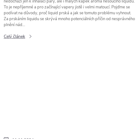
nedochází jen k inhalaci páry, ale i malých kapek aroma nesoucího liquidu.
To je nepříjemné a pro začínající vapery jistě i velmi matoucí. Pojďme se
podívat na důvody, proč liquid prská a jak se tomuto problému vyhnout.
Za prskáním liquidu se skrývá mnoho potenciálních příčin od nesprávného
plnění nád...
Celý článek