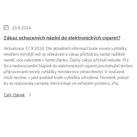
20.8.2024
Zákaz ochucených náplní do elektronických cigaret?
Aktualizace 17.9.2024: Dle aktuálních informací bude novela vyhlášky
mnohem mírnější než se očekávalo a zákaz příchutí by nastat naštěstí
neměl, více naleznete v tomto článku: Žádný zákaz příchutí nebude. Prý
šlo o nedorozumění Náplně do elektronických cigaret jsou bohužel terčem
připravované novely vyhlášky ministerstva zdravotnictví. V současné
chvíli nevíme, v jaké podobě bude vyhláška schválena. Nicméně, pokud
by se realizovala varianta, která koluje ve veřejném prostoru, zřej...
Celý článek