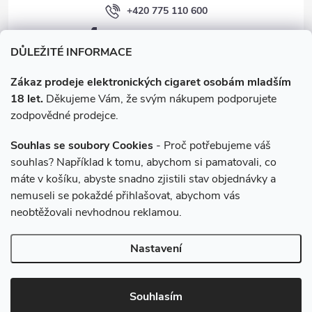
i
+420 775 110 600
facebook.com/e-cigarety.cz
s
DŮLEŽITÉ INFORMACE
u
Zákaz prodeje elektronických cigaret osobám mladším
18 let.
Děkujeme Vám, že svým nákupem podporujete
zodpovědné prodejce.
Souhlas se soubory Cookies
- Proč potřebujeme váš
souhlas? Například k tomu, abychom si pamatovali, co
máte v košíku, abyste snadno zjistili stav objednávky a
Instagram
nemuseli se pokaždé přihlašovat, abychom vás
neobtěžovali nevhodnou reklamou.
Copyright 2026
e-cigarety.cz
. Všechna práva vyhrazena.
Upravit
Nastavení
nastavení cookies
Vytvořil Shoptet
Souhlasím