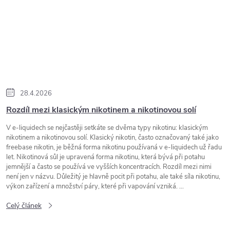
28.4.2026
Rozdíl mezi klasickým nikotinem a nikotinovou solí
V e-liquidech se nejčastěji setkáte se dvěma typy nikotinu: klasickým
nikotinem a nikotinovou solí. Klasický nikotin, často označovaný také jako
freebase nikotin, je běžná forma nikotinu používaná v e-liquidech už řadu
let. Nikotinová sůl je upravená forma nikotinu, která bývá při potahu
jemnější a často se používá ve vyšších koncentracích. Rozdíl mezi nimi
není jen v názvu. Důležitý je hlavně pocit při potahu, ale také síla nikotinu,
výkon zařízení a množství páry, které při vapování vzniká. ...
Celý článek