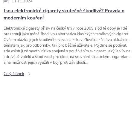
11.11.2024
Jsou elektronické cigarety skutečně škodlivé? Pravda o
moderním kouření
Elektronické cigarety přišly na český trh v roce 2009 a od té doby je lidé
prezentují jako méně škodlivou alternativu klasických tabákových cigaret.
Ovšem otázka jejich škodlivého vlivu na zdraví člověka zůstává aktuálním
tématem jak pro odborníky, tak pro běžné uživatele. Pojďme se podívat,
zda existují zdravotní rizika spojená s používáním e-cigaret, jaký je vliv na
zdraví uživatelů a škodlivost pro okolí, na srovnání s klasickými cigaretami
a na možnosti jejich využití v boji proti závislosti...
Celý článek