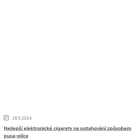
28.5.2024
Nejlepší elektronické cigarety na potahování způsobem
pusa–plíce