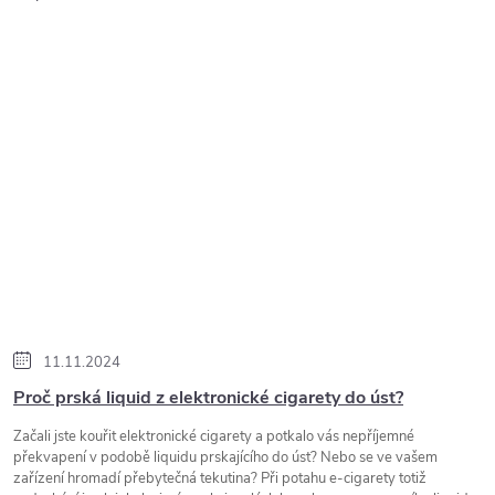
11.11.2024
Proč prská liquid z elektronické cigarety do úst?
Začali jste kouřit elektronické cigarety a potkalo vás nepříjemné
překvapení v podobě liquidu prskajícího do úst? Nebo se ve vašem
zařízení hromadí přebytečná tekutina? Při potahu e-cigarety totiž