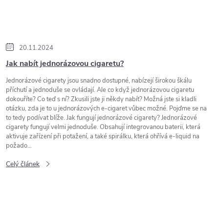
20.11.2024
Jak nabít jednorázovou cigaretu?
Jednorázové cigarety jsou snadno dostupné, nabízejí širokou škálu
příchutí a jednoduše se ovládají. Ale co když jednorázovou cigaretu
dokouříte? Co teď s ní? Zkusili jste ji někdy nabít? Možná jste si kladli
otázku, zda je to u jednorázových e-cigaret vůbec možné. Pojďme se na
to tedy podívat blíže. Jak fungují jednorázové cigarety? Jednorázové
cigarety fungují velmi jednoduše. Obsahují integrovanou baterii, která
aktivuje zařízení při potažení, a také spirálku, která ohřívá e-liquid na
požado...
Celý článek