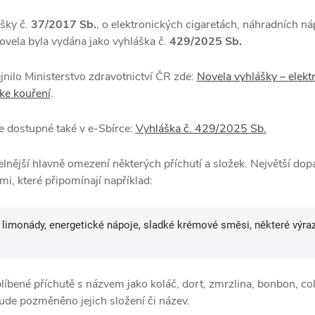
ášky č.
37/2017 Sb.
, o elektronických cigaretách, náhradních ná
ovela byla vydána jako vyhláška č.
429/2025 Sb.
ejnilo Ministerstvo zdravotnictví ČR zde:
Novela vyhlášky – elekt
ke kouření
.
e dostupné také v e-Sbírce:
Vyhláška č. 429/2025 Sb.
telnější hlavně omezení některých příchutí a složek. Největší d
mi, které připomínají například:
, limonády, energetické nápoje, sladké krémové směsi, některé výra
líbené příchutě s názvem jako koláč, dort, zmrzlina, bonbon, co
ude pozměněno jejich složení či název.