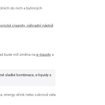
plních do nich a bylinných
ronické cigarety, náhradní náplně
opad bude mít změna na
e-liquidy
a
zně sladké kombinace, e-liquidy s
la, energy drink nebo cukrová vata