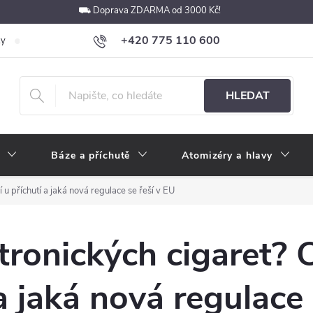
⛟ Doprava ZDARMA od 3000 Kč!
+420 775 110 600
ky
Podmínky ochrany osobních údajů
Velkoobchod
Pokyny k p
obchod@e-cigarety.cz
HLEDAT
Báze a příchutě
Atomizéry a hlavy
u příchutí a jaká nová regulace se řeší v EU
tronických cigaret? 
a jaká nová regulace 