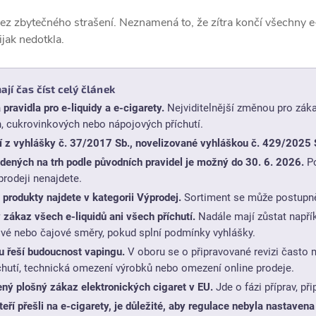
 bez zbytečného strašení. Neznamená to, že zítra končí všechny e
ijak nedotkla.
ají čas číst celý článek
pravidla pro e-liquidy a e-cigarety.
Nejviditelnější změnou pro zák
, cukrovinkových nebo nápojových příchutí.
z vyhlášky č. 37/2017 Sb., novelizované vyhláškou č. 429/2025 
dených na trh podle původních pravidel je možný do 30. 6. 2026.
Po
prodeji nenajdete.
produkty najdete v kategorii Výprodej.
Sortiment se může postupně
zákaz všech e-liquidů ani všech příchutí.
Nadále mají zůstat napří
vé nebo čajové směry, pokud splní podmínky vyhlášky.
u řeší budoucnost vapingu.
V oboru se o připravované revizi často 
chutí, technická omezení výrobků nebo omezení online prodeje.
ný plošný zákaz elektronických cigaret v EU.
Jde o fázi příprav, př
eří přešli na e-cigarety, je důležité, aby regulace nebyla nastavena 