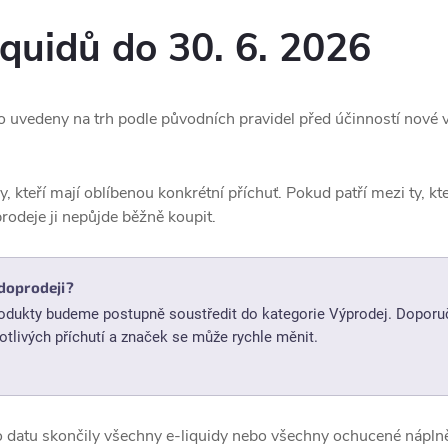
iquidů do 30. 6. 2026
o uvedeny na trh podle původních pravidel před účinností nové 
y, kteří mají oblíbenou konkrétní příchuť. Pokud patří mezi ty, k
odeje ji nepůjde běžně koupit.
doprodeji?
dukty budeme postupně soustředit do kategorie Výprodej. Doporuč
tlivých příchutí a značek se může rychle měnit.
o datu skončily všechny e-liquidy nebo všechny ochucené nápln