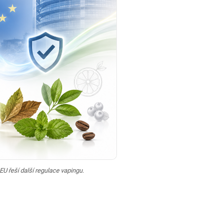
EU řeší další regulace vapingu.