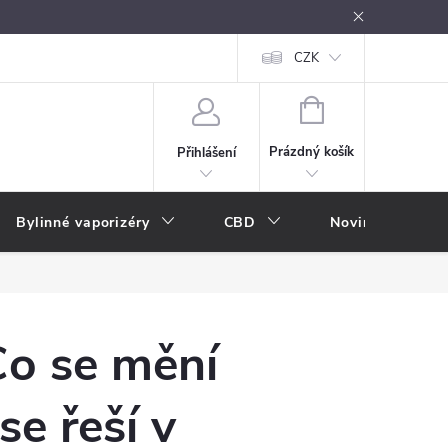
oužívání
Návody k použití
Vše o e-kouření
CZK
Nákupní rádce
NÁKUPNÍ
KOŠÍK
Prázdný košík
Přihlášení
Bylinné vaporizéry
CBD
Novinky
A
Co se mění
se řeší v