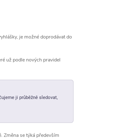
vyhlášky, je možné doprodávat do
teré už podle nových pravidel
ujeme ji průběžně sledovat,
ě. Změna se týká především