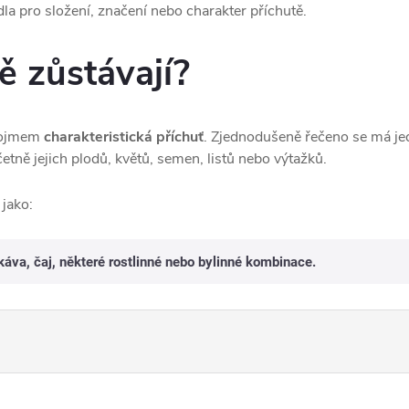
dla pro složení, značení nebo charakter příchutě.
ě zůstávají?
 pojmem
charakteristická příchuť
. Zjednodušeně řečeno se má je
včetně jejich plodů, květů, semen, listů nebo výtažků.
jako:
káva, čaj, některé rostlinné nebo bylinné kombinace.