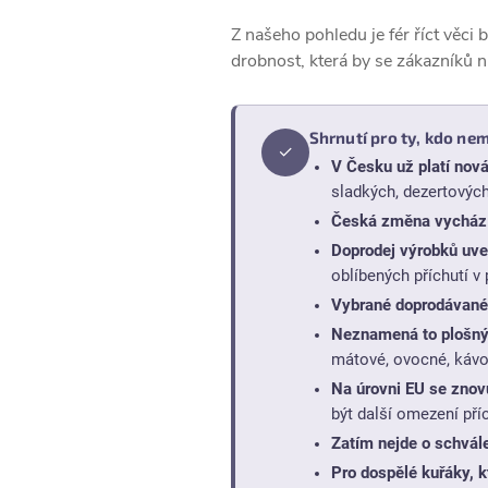
Z našeho pohledu je fér říct věci
drobnost, která by se zákazníků n
Shrnutí pro ty, kdo nem
✓
V Česku už platí nová 
sladkých, dezertových
Česká změna vychází 
Doprodej výrobků uve
oblíbených příchutí v 
Vybrané doprodávané 
Neznamená to plošný 
mátové, ovocné, kávo
Na úrovni EU se znov
být další omezení pří
Zatím nejde o schvále
Pro dospělé kuřáky, kt