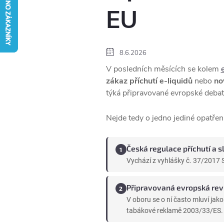
EU
8.6.2026
V posledních měsících se kolem
zákaz příchutí e-liquidů
nebo
no
týká připravované evropské debat
Nejde tedy o jedno jediné opatření
Česká regulace příchutí a s
Vychází z vyhlášky č. 37/2017 
Připravovaná evropská revi
V oboru se o ní často mluví jak
tabákové reklamě 2003/33/ES.