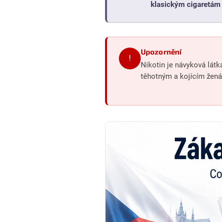
klasickým cigaretám n
Upozornění
!
Nikotin je návyková lát
těhotným a kojícím žená