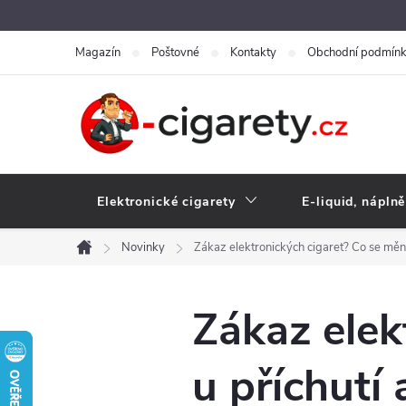
Přejít
na
Magazín
Poštovné
Kontakty
Obchodní podmín
obsah
Elektronické cigarety
E-liquid, náplně
Novinky
Zákaz elektronických cigaret? Co se mění 
Domů
Zákaz elek
u příchutí 