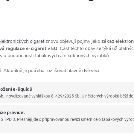
elektronických cigaret
znovu objevují pojmy jako
zákaz elektron
vá regulace e-cigaret v EU
. Část těchto obav se týká už platný
y o budoucnosti tabákových a nikotinových výrobků.
. Aktuálně je potřeba rozlišovat hlavně dvě věci:
ložení e-liquidů
Sb., novelizované vyhláškou č. 429/2025 Sb. U některých výrobků běží do
ze pravidel
o o TPD 3. Přesněji jde o připravovanou revizi směrnice o tabákových vý