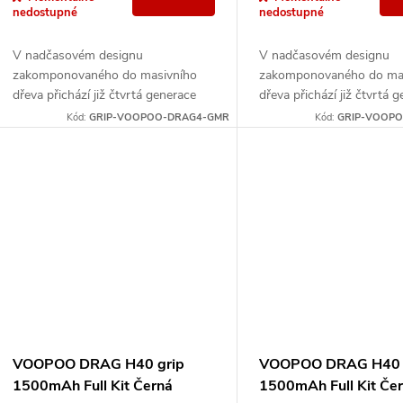
nedostupné
nedostupné
V nadčasovém designu
V nadčasovém designu
zakomponovaného do masivního
zakomponovaného do ma
dřeva přichází již čtvrtá generace
dřeva přichází již čtvrtá 
ostříleného gripu Drag 4. Po vložení
ostříleného gripu Drag 4.
Kód:
GRIP-VOOPOO-DRAG4-GMR
Kód:
GRIP-VOOP
dvou monočlánků typu 18650 Vás...
dvou monočlánků typu 18
VOOPOO DRAG H40 grip
VOOPOO DRAG H40 
1500mAh Full Kit Černá
1500mAh Full Kit Če