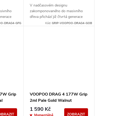
V nadčasovém designu
sivního
zakomponovaného do masivního
generace
dřeva přichází již čtvrtá generace
 Po vložení
ostříleného gripu Drag 4. Po vložení
OO-DRAG4-GFG
Kód:
GRIP-VOOPOO-DRAG4-GOB
650 Vás...
dvou monočlánků typu 18650 Vás...
7W Grip
VOOPOO DRAG 4 177W Grip
al
2ml Pale Gold Walnut
1 590 Kč
OBRAZIT
ZOBRAZIT
Momentálně