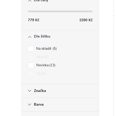
Dle ceny
779
Kč
1590
Kč
Dle štítku
Na skladě
5
Akce
0
Novinka
13
Tip
0
Značka
Barva