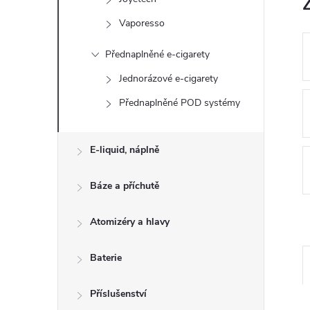
n
Vaporesso
e
Přednaplněné e-cigarety
l
Jednorázové e-cigarety
Přednaplněné POD systémy
E-liquid, náplně
Báze a příchutě
Atomizéry a hlavy
Baterie
Příslušenství