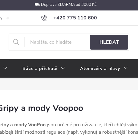
⛟ Doprava ZDARMA od 3000 Kč!
+420 775 110 600
ky
Podmínky ochrany osobních údajů
Velkoobchod
Pokyny k p
obchod@e-cigarety.cz
HLEDAT
Báze a příchutě
Atomizéry a hlavy
Gripy a mody Voopoo
ripy a mody VooPoo
jsou určené pro uživatele, kteří chtějí výk
abízejí širší možnosti regulace (např. výkonu) a robustnější kon