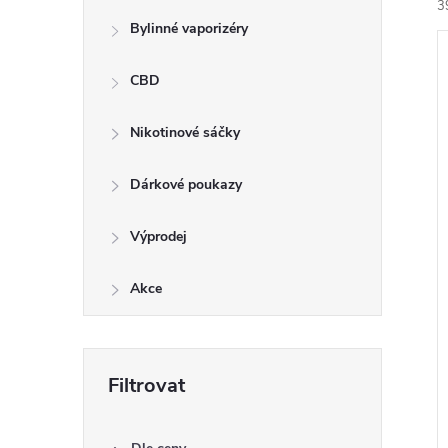
3
Bylinné vaporizéry
CBD
Nikotinové sáčky
í
Dárkové poukazy
i
Výprodej
Akce