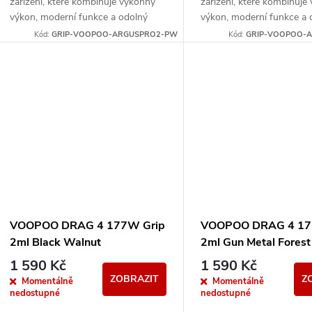
d
zařízení, které kombinuje výkonný
zařízení, které kombinuje
k
výkon, moderní funkce a odolný
výkon, moderní funkce a 
u
design pro každodenní používání.
design pro každodenní po
Kód:
GRIP-VOOPOO-ARGUSPRO2-PW
Kód:
GRIP-VOOPOO-
t
k
ů
t
ů
VOOPOO DRAG 4 177W Grip
VOOPOO DRAG 4 17
2ml Black Walnut
2ml Gun Metal Forest
1 590 Kč
1 590 Kč
ZOBRAZIT
Z
Momentálně
Momentálně
nedostupné
nedostupné