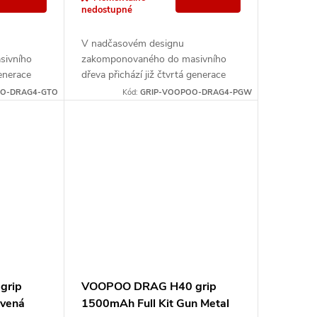
nedostupné
V nadčasovém designu
sivního
zakomponovaného do masivního
generace
dřeva přichází již čtvrtá generace
 Po vložení
ostříleného gripu Drag 4. Po vložení
OO-DRAG4-GTO
Kód:
GRIP-VOOPOO-DRAG4-PGW
650 Vás...
dvou monočlánků typu 18650 Vás...
grip
VOOPOO DRAG H40 grip
rvená
1500mAh Full Kit Gun Metal