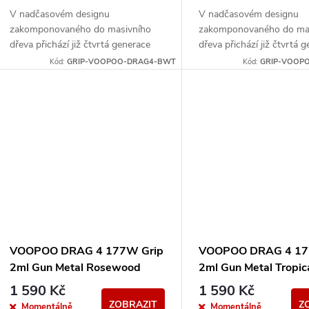
V nadčasovém designu
V nadčasovém designu
zakomponovaného do masivního
zakomponovaného do ma
dřeva přichází již čtvrtá generace
dřeva přichází již čtvrtá 
ostříleného gripu Drag 4. Po vložení
ostříleného gripu Drag 4.
Kód:
GRIP-VOOPOO-DRAG4-BWT
Kód:
GRIP-VOOP
dvou monočlánků typu 18650 Vás...
dvou monočlánků typu 18
VOOPOO DRAG 4 177W Grip
VOOPOO DRAG 4 17
2ml Gun Metal Rosewood
2ml Gun Metal Tropic
Orange
1 590 Kč
1 590 Kč
ZOBRAZIT
Z
Momentálně
Momentálně