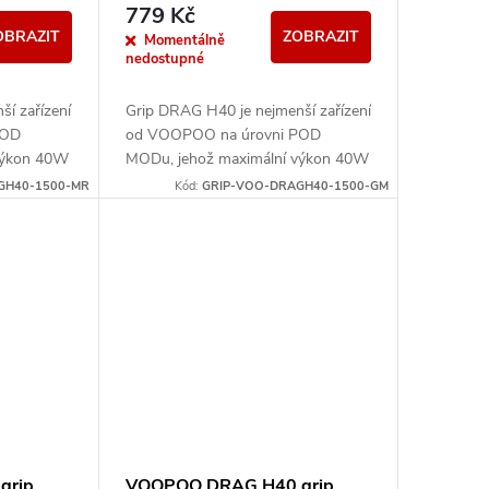
779 Kč
OBRAZIT
ZOBRAZIT
Momentálně
nedostupné
í zařízení
Grip DRAG H40 je nejmenší zařízení
POD
od VOOPOO na úrovni POD
výkon 40W
MODu, jehož maximální výkon 40W
jit DTL
umožňuje uživatelům zahájit DTL
GH40-1500-MR
Kód:
GRIP-VOO-DRAGH40-1500-GM
t-to-lung).
prožitek z vapingu (Direct-to-lung).
grip
VOOPOO DRAG H40 grip