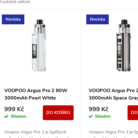
9
položek celkem
z
V
Novinka
Novinka
e
ý
n
p
p
s
r
p
VOOPOO Argus Pro 2 80W
VOOPOO Argus Pro 
o
3000mAh Pearl White
3000mAh Space Gra
r
999 Kč
999 Kč
d
DO KOŠÍKU
DO
Skladem
Skladem
o
u
Voopoo Argus Pro 2 je špičkové
Voopoo Argus Pro 2 je š