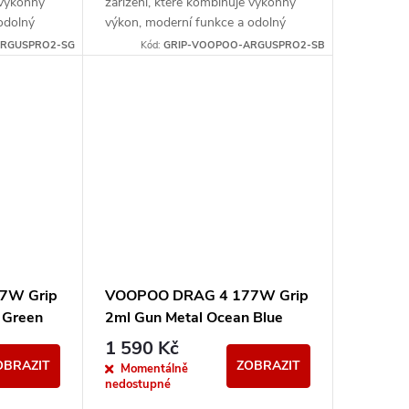
 výkonný
zařízení, které kombinuje výkonný
odolný
výkon, moderní funkce a odolný
užívání.
design pro každodenní používání.
ARGUSPRO2-SG
Kód:
GRIP-VOOPOO-ARGUSPRO2-SB
7W Grip
VOOPOO DRAG 4 177W Grip
 Green
2ml Gun Metal Ocean Blue
1 590 Kč
OBRAZIT
ZOBRAZIT
Momentálně
nedostupné