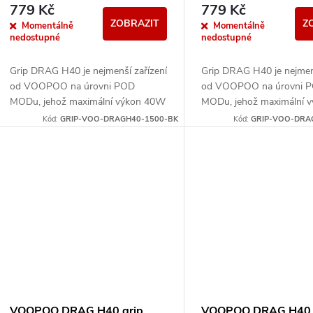
779 Kč
779 Kč
ZOBRAZIT
Z
Momentálně
Momentálně
nedostupné
nedostupné
Grip DRAG H40 je nejmenší zařízení
Grip DRAG H40 je nejmenš
od VOOPOO na úrovni POD
od VOOPOO na úrovni 
MODu, jehož maximální výkon 40W
MODu, jehož maximální 
umožňuje uživatelům zahájit DTL
umožňuje uživatelům zahá
Kód:
GRIP-VOO-DRAGH40-1500-BK
Kód:
GRIP-VOO-DRA
prožitek z vapingu (Direct-to-lung).
prožitek z vapingu (Direc
VOOPOO DRAG H40 grip
VOOPOO DRAG H40 