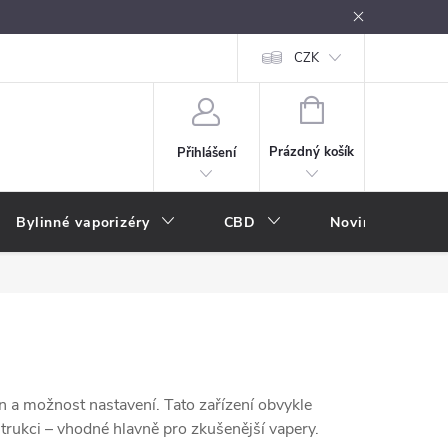
oužívání
Návody k použití
Vše o e-kouření
CZK
Nákupní rádce
NÁKUPNÍ
KOŠÍK
Prázdný košík
Přihlášení
Bylinné vaporizéry
CBD
Novinky
A
on a možnost nastavení. Tato zařízení obvykle
strukci – vhodné hlavně pro zkušenější vapery.