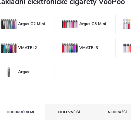
Základní elektronické cigarety VooPoo
Argus G2 Mini
Argus G3 Mini
VMATE i2
VMATE i3
Argus
Ř
DOPORUČUJEME
NEJLEVNĚJŠÍ
NEJDRAŽŠÍ
a