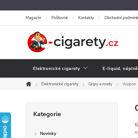
Přejít
na
Magazín
Poštovné
Kontakty
Obchodní podmín
obsah
Elektronické cigarety
E-liquid, náplně
Elektronické cigarety
Gripy a mody
Voopoo
Domů
P
Přeskočit
Kategorie
kategorie
o
G
n
Novinky