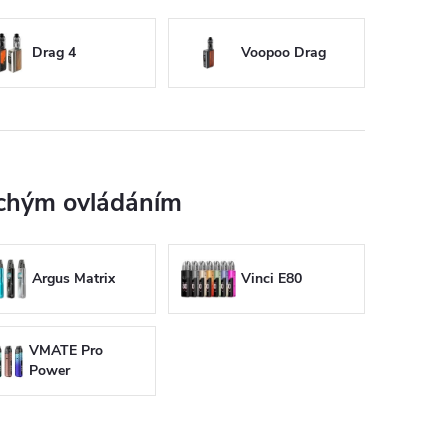
Drag 4
Voopoo Drag
uchým ovládáním
Argus Matrix
Vinci E80
VMATE Pro
Power