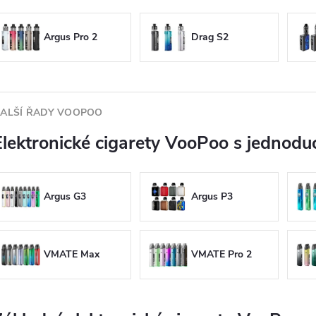
Argus Pro 2
Drag S2
ALŠÍ ŘADY VOOPOO
Elektronické cigarety VooPoo s jednod
Argus G3
Argus P3
VMATE Max
VMATE Pro 2