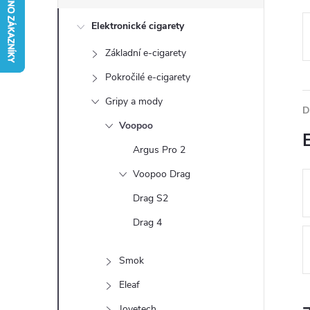
s
Elektronické cigarety
t
Základní e-cigarety
r
Pokročilé e-cigarety
a
Gripy a mody
D
Voopoo
n
Argus Pro 2
n
Voopoo Drag
Drag S2
í
Drag 4
p
Smok
a
Eleaf
Joyetech