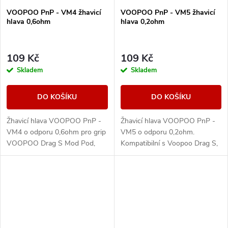
VOOPOO PnP - VM4 žhavicí
VOOPOO PnP - VM5 žhavicí
hlava 0,6ohm
hlava 0,2ohm
109 Kč
109 Kč
Skladem
Skladem
DO KOŠÍKU
DO KOŠÍKU
Žhavicí hlava VOOPOO PnP -
Žhavicí hlava VOOPOO PnP -
VM4 o odporu 0,6ohm pro grip
VM5 o odporu 0,2ohm.
VOOPOO Drag S Mod Pod,
Kompatibilní s Voopoo Drag S,
VINCI, VINCI X, VINCI AIR,
Drag X, PnP Tank, Argus Pro,
Argus Air Pod, V-SUIT.
Vinci 2, Doric 60, PnP-X a Pnp
Pod II