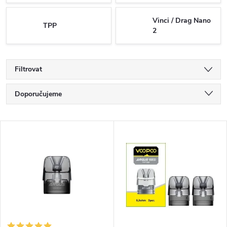
Vinci / Drag Nano
TPP
2
Filtrovat
Ř
Doporučujeme
a
Nejlevnější
V
Nejdražší
z
ý
Nejprodávanější
e
p
Abecedně
n
i
í