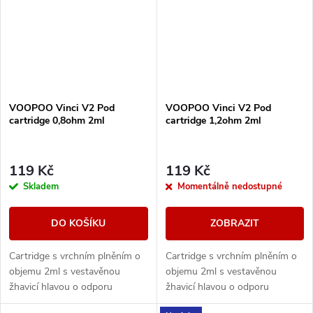
VOOPOO Vinci V2 Pod
VOOPOO Vinci V2 Pod
cartridge 0,8ohm 2ml
cartridge 1,2ohm 2ml
119 Kč
119 Kč
Skladem
Momentálně nedostupné
DO KOŠÍKU
ZOBRAZIT
Cartridge s vrchním plněním o
Cartridge s vrchním plněním o
objemu 2ml s vestavěnou
objemu 2ml s vestavěnou
žhavicí hlavou o odporu
žhavicí hlavou o odporu
0,8ohm a užším kouřovodem
1,2ohm a užším kouřovodem