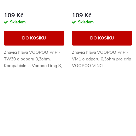
109 Kč
109 Kč
Skladem
Skladem
DO KOŠÍKU
DO KOŠÍKU
Žhavicí hlava VOOPOO PnP -
Žhavicí hlava VOOPOO PnP -
TW30 o odporu 0,3ohm.
VM1 o odporu 0,3ohm pro grip
Kompatibilní s Voopoo Drag S,
VOOPOO VINCI.
Drag X, PnP Tank, Argus Pro,
Vinci 2, Doric 60, PnP-X a Pnp
Pod II.