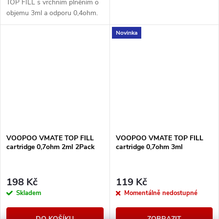
TOP FILL s vrchním plněním o
objemu 3ml a odporu 0,4ohm.
Cartridge je plně kompatibilní s
Novinka
VMATE V2. Balení obsahuje
2ks.
VOOPOO VMATE TOP FILL
VOOPOO VMATE TOP FILL
cartridge 0,7ohm 2ml 2Pack
cartridge 0,7ohm 3ml
198 Kč
119 Kč
Skladem
Momentálně nedostupné
DO KOŠÍKU
ZOBRAZIT