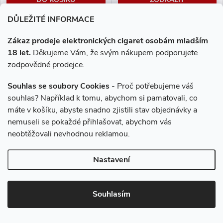
DŮLEŽITÉ INFORMACE
Cartridge VOOPOO VMATE
TOP FILL s vrchním plněním o
Zákaz prodeje elektronických cigaret osobám mladším
objemu 2ml a odporu 0,7ohm.
18 let.
Děkujeme Vám, že svým nákupem podporujete
Cartridge je plně kompatibilní s
zodpovědné prodejce.
Novinka
VMATE V2. Balení obsahuje
2ks.
Souhlas se soubory Cookies
- Proč potřebujeme váš
souhlas? Například k tomu, abychom si pamatovali, co
máte v košíku, abyste snadno zjistili stav objednávky a
nemuseli se pokaždé přihlašovat, abychom vás
neobtěžovali nevhodnou reklamou.
Nastavení
VOOPOO VMATE V2
VOOPOO VMATE V2
cartridge 0,7ohm 2ml 2Pack
cartridge 0,7ohm 3ml
Souhlasím
198 Kč
119 Kč