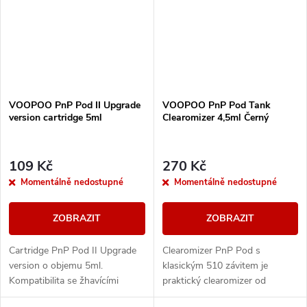
VOOPOO PnP Pod II Upgrade
VOOPOO PnP Pod Tank
version cartridge 5ml
Clearomizer 4,5ml Černý
109 Kč
270 Kč
Momentálně nedostupné
Momentálně nedostupné
ZOBRAZIT
ZOBRAZIT
Cartridge PnP Pod II Upgrade
Clearomizer PnP Pod s
version o objemu 5ml.
klasickým 510 závitem je
Kompatibilita se žhavícími
praktický clearomizer od
hlavami PnP. 360° airflow
společnosti VOOPOO. Plastové