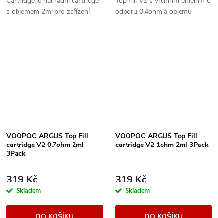
Cartridge je náhradní cartridge
Top Fill V2 s vrchním plněním o
s objemem 2ml pro zařízení
odporu 0,4ohm a objemu
řady ARGUS Pod Family. Nabízí
nádržky 2ml s technologií
technologii iCOSM CODE 2.0,
iCOSM CODE 2.0 - viz detail
praktické horní...
produktu. Kompatibilní s...
VOOPOO ARGUS Top Fill
VOOPOO ARGUS Top Fill
cartridge V2 0,7ohm 2ml
cartridge V2 1ohm 2ml 3Pack
3Pack
319 Kč
319 Kč
Skladem
Skladem
DO KOŠÍKU
DO KOŠÍKU