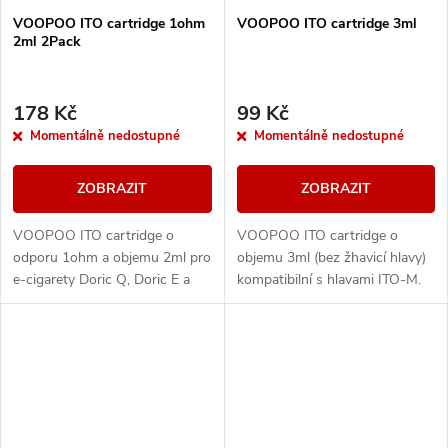
VOOPOO ITO cartridge 1ohm
VOOPOO ITO cartridge 3ml
2ml 2Pack
178 Kč
99 Kč
Momentálně nedostupné
Momentálně nedostupné
ZOBRAZIT
ZOBRAZIT
VOOPOO ITO cartridge o
VOOPOO ITO cartridge o
odporu 1ohm a objemu 2ml pro
objemu 3ml (bez žhavicí hlavy)
e-cigarety Doric Q, Doric E a
kompatibilní s hlavami ITO-M.
Doric 20 SE. Obsah balení 2ks.
Vhodné pro e-cigarety Doric Q,
Doric E a Doric 20 SE.