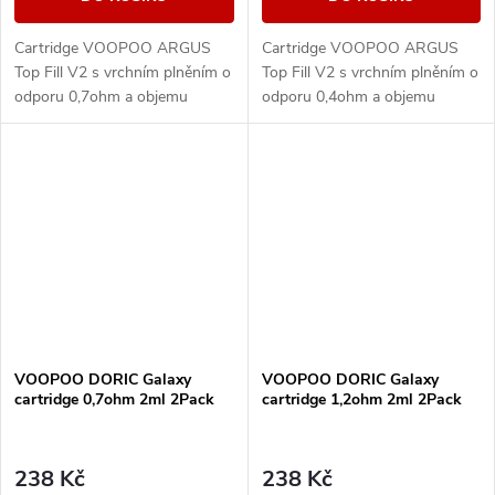
Cartridge VOOPOO ARGUS
Cartridge VOOPOO ARGUS
Top Fill V2 s vrchním plněním o
Top Fill V2 s vrchním plněním o
odporu 0,7ohm a objemu
odporu 0,4ohm a objemu
nádržky 2ml s technologií
nádržky 2ml s technologií
iCOSM CODE 2.0 - viz detail
iCOSM CODE 2.0 - viz detail
produktu. Kompatibilní s...
produktu. Kompatibilní s...
VOOPOO DORIC Galaxy
VOOPOO DORIC Galaxy
cartridge 0,7ohm 2ml 2Pack
cartridge 1,2ohm 2ml 2Pack
238 Kč
238 Kč