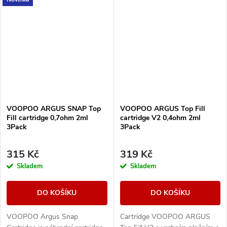
přepínání mezi odpory 0.4Ω,
technologii iCOSM CODE 2.0,
0.7Ω a 1.0Ω v jedné...
praktické horní...
VOOPOO ARGUS SNAP Top
VOOPOO ARGUS Top Fill
Fill cartridge 0,7ohm 2ml
cartridge V2 0,4ohm 2ml
3Pack
3Pack
315 Kč
319 Kč
Skladem
Skladem
DO KOŠÍKU
DO KOŠÍKU
VOOPOO Argus Snap
Cartridge VOOPOO ARGUS