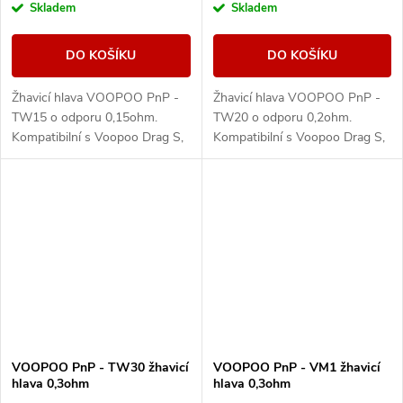
Skladem
Skladem
DO KOŠÍKU
DO KOŠÍKU
Žhavicí hlava VOOPOO PnP -
Žhavicí hlava VOOPOO PnP -
TW15 o odporu 0,15ohm.
TW20 o odporu 0,2ohm.
Kompatibilní s Voopoo Drag S,
Kompatibilní s Voopoo Drag S,
Drag X, PnP Tank, Argus Pro,
Drag X, PnP Tank, Argus Pro,
Vinci 2, Doric 60, PnP-X a Pnp
Vinci 2, Doric 60, PnP-X, Pnp
Pod II.
Pod II a UFORCE-L.
VOOPOO PnP - TW30 žhavicí
VOOPOO PnP - VM1 žhavicí
hlava 0,3ohm
hlava 0,3ohm