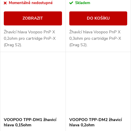
Momentálně nedostupné
Skladem
ZOBRAZIT
DO KOŠÍKU
Žhavící hlava Voopoo PnP X
Žhavící hlava Voopoo PnP X
0,2ohm pro cartridge PnP-X
0,3ohm pro cartridge PnP-X
(Drag S2).
(Drag S2).
VOOPOO TPP-DM1 žhavicí
VOOPOO TPP-DM2 žhavicí
hlava 0,15ohm
hlava 0,2ohm