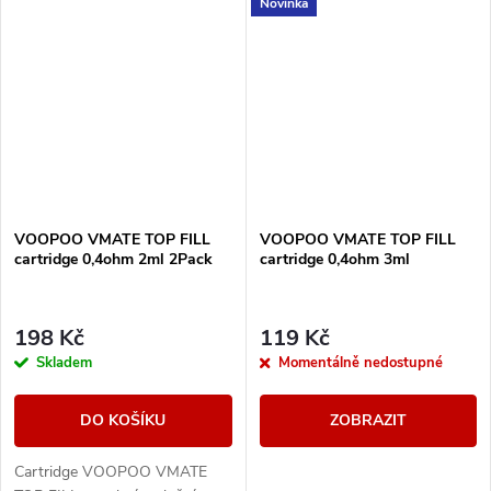
Novinka
ve žhavicí hlavě pro VOOPOO
ve žhavicí hlavě pro VOOPOO
Vinci Pod, Vinci Pod SE,...
Vinci Pod, Vinci Pod SE,...
VOOPOO VMATE TOP FILL
VOOPOO VMATE TOP FILL
cartridge 0,4ohm 2ml 2Pack
cartridge 0,4ohm 3ml
198 Kč
119 Kč
Skladem
Momentálně nedostupné
DO KOŠÍKU
ZOBRAZIT
Cartridge VOOPOO VMATE