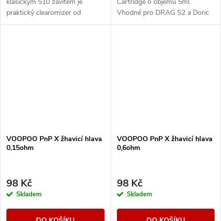
klasickým 510 závitem je
Cartridge o objemu 5ml.
praktický clearomizer od
Vhodné pro DRAG S2 a Doric
společnosti VOOPOO. Plastové
60 Pro.
tělo PCTG se základnou z nerez
oceli pojme až 4,5ml...
VOOPOO PnP X žhavicí hlava
VOOPOO PnP X žhavicí hlava
0,15ohm
0,6ohm
98 Kč
98 Kč
Skladem
Skladem
DO KOŠÍKU
DO KOŠÍKU