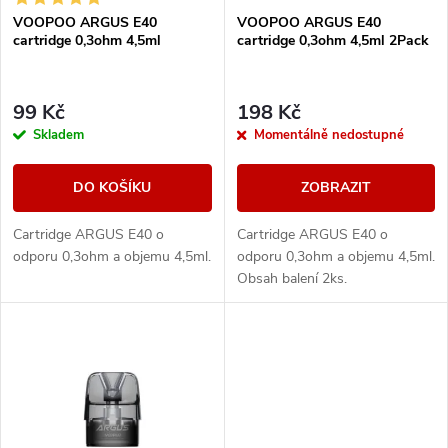
s
VOOPOO ARGUS E40
VOOPOO ARGUS E40
p
cartridge 0,3ohm 4,5ml
cartridge 0,3ohm 4,5ml 2Pack
p
r
r
99 Kč
198 Kč
o
Skladem
Momentálně nedostupné
o
d
DO KOŠÍKU
ZOBRAZIT
d
u
Cartridge ARGUS E40 o
Cartridge ARGUS E40 o
u
odporu 0,3ohm a objemu 4,5ml.
odporu 0,3ohm a objemu 4,5ml.
k
Obsah balení 2ks.
k
t
t
ů
ů