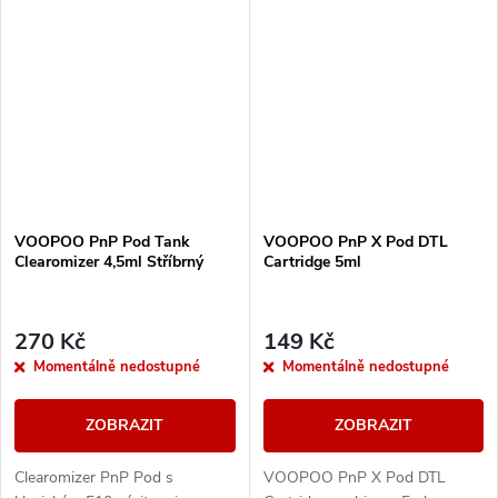
(proudění vzduchu k cívce) =
tělo PCTG se základnou z nerez
nastavení optimální...
oceli pojme až 4,5ml...
VOOPOO PnP Pod Tank
VOOPOO PnP X Pod DTL
Clearomizer 4,5ml Stříbrný
Cartridge 5ml
270 Kč
149 Kč
Momentálně nedostupné
Momentálně nedostupné
ZOBRAZIT
ZOBRAZIT
Clearomizer PnP Pod s
VOOPOO PnP X Pod DTL