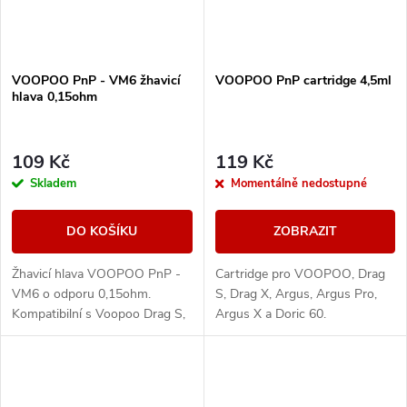
VOOPOO PnP - VM6 žhavicí
VOOPOO PnP cartridge 4,5ml
hlava 0,15ohm
109 Kč
119 Kč
Skladem
Momentálně nedostupné
DO KOŠÍKU
ZOBRAZIT
Žhavicí hlava VOOPOO PnP -
Cartridge pro VOOPOO, Drag
VM6 o odporu 0,15ohm.
S, Drag X, Argus, Argus Pro,
Kompatibilní s Voopoo Drag S,
Argus X a Doric 60.
Drag X, PnP Tank, Argus Pro,
Vinci 2, Doric 60, PnP-X a Pnp
Pod II