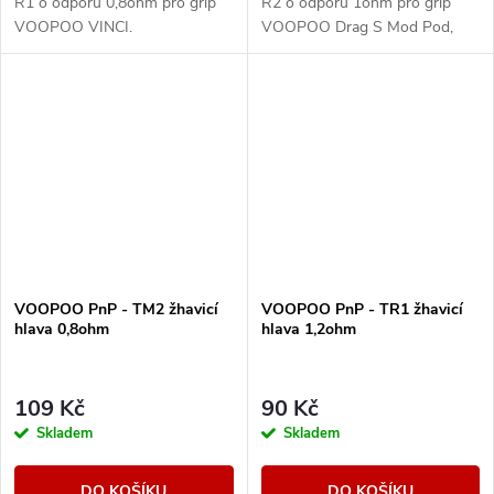
R1 o odporu 0,8ohm pro grip
R2 o odporu 1ohm pro grip
VOOPOO VINCI.
VOOPOO Drag S Mod Pod,
VINCI, VINCI X, VINCI AIR,
Argus Air Pod, V-SUIT.
VOOPOO PnP - TM2 žhavicí
VOOPOO PnP - TR1 žhavicí
hlava 0,8ohm
hlava 1,2ohm
109 Kč
90 Kč
Skladem
Skladem
DO KOŠÍKU
DO KOŠÍKU