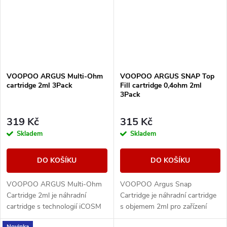
VOOPOO ARGUS Multi-Ohm
VOOPOO ARGUS SNAP Top
cartridge 2ml 3Pack
Fill cartridge 0,4ohm 2ml
3Pack
319 Kč
315 Kč
Skladem
Skladem
DO KOŠÍKU
DO KOŠÍKU
VOOPOO ARGUS Multi-Ohm
VOOPOO Argus Snap
Cartridge 2ml je náhradní
Cartridge je náhradní cartridge
cartridge s technologií iCOSM
s objemem 2ml pro zařízení
CODE 2.0, která umožňuje
řady ARGUS Pod Family. Nabízí
Novinka