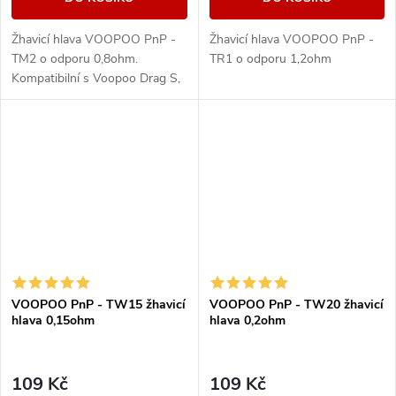
Žhavicí hlava VOOPOO PnP -
Žhavicí hlava VOOPOO PnP -
TM2 o odporu 0,8ohm.
TR1 o odporu 1,2ohm
Kompatibilní s Voopoo Drag S,
Drag X, PnP Tank, Argus Pro,
Vinci 2, Doric 60, PnP-X a Pnp
Pod II
VOOPOO PnP - TW15 žhavicí
VOOPOO PnP - TW20 žhavicí
hlava 0,15ohm
hlava 0,2ohm
109 Kč
109 Kč