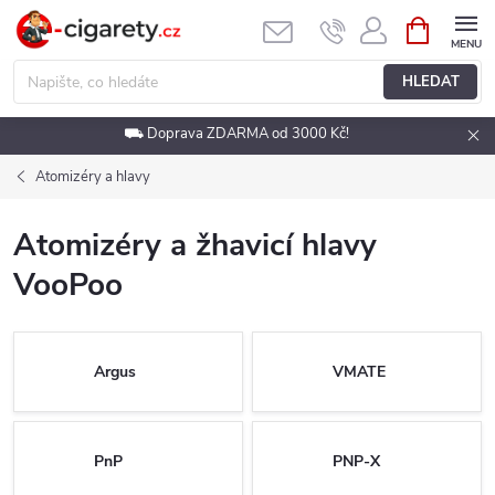
Přejít
NÁKUPNÍ
KOŠÍK
na
obsah
HLEDAT
⛟ Doprava ZDARMA od 3000 Kč!
Atomizéry a hlavy
Atomizéry a žhavicí hlavy
VooPoo
Argus
VMATE
PnP
PNP-X