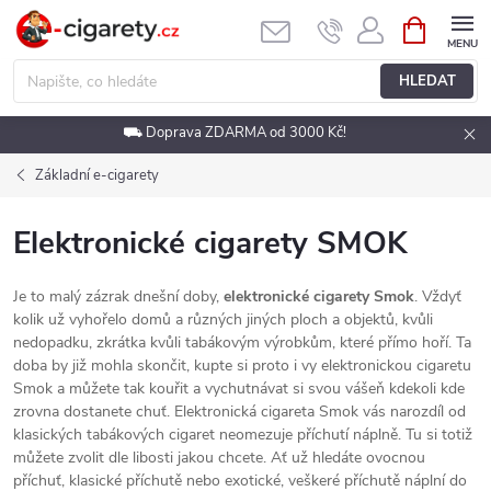
Přejít
NÁKUPNÍ
KOŠÍK
na
obsah
HLEDAT
⛟ Doprava ZDARMA od 3000 Kč!
Základní e-cigarety
Elektronické cigarety SMOK
Je to malý zázrak dnešní doby,
elektronické cigarety Smok
. Vždyť
kolik už vyhořelo domů a různých jiných ploch a objektů, kvůli
nedopadku, zkrátka kvůli tabákovým výrobkům, které přímo hoří. Ta
doba by již mohla skončit, kupte si proto i vy elektronickou cigaretu
Smok a můžete tak kouřit a vychutnávat si svou vášeň kdekoli kde
zrovna dostanete chuť. Elektronická cigareta Smok vás narozdíl od
klasických tabákových cigaret neomezuje příchutí náplně. Tu si totiž
můžete zvolit dle libosti jakou chcete. Ať už hledáte ovocnou
příchuť, klasické příchutě nebo exotické, veškeré příchutě náplní do