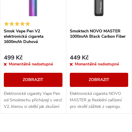
n
i
í
s
Smok Vape Pen V2
Smoktech NOVO MASTER
p
elektronická cigareta
1000mAh Black Carbon Fiber
p
1600mAh Duhová
r
r
499 Kč
449 Kč
o
Momentálně nedostupné
Momentálně nedostupné
o
d
ZOBRAZIT
ZOBRAZIT
d
u
Elektronické cigarety Vape Pen
Elektronická cigareta NOVO
u
od Smoktechu přicházejí s verzí
MASTER je flexibilní zařízení
k
V2, kterou si oblíbí jak zkušení
pro skvělí zážitek z vapingu.
k
uživatelé, tak i úplní začátečníci,
Dokonale zpracované tělo
a to díky jednoduché...
baterie disponuje integrovaným
t
monočlánkem o...
t
O