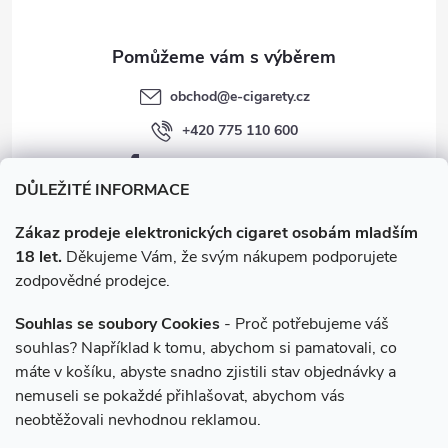
y
v
obchod
@
e-cigarety.cz
ý
+420 775 110 600
p
facebook.com/e-cigarety.cz
i
DŮLEŽITÉ INFORMACE
s
Zákaz prodeje elektronických cigaret osobám mladším
18 let.
Děkujeme Vám, že svým nákupem podporujete
u
zodpovědné prodejce.
Souhlas se soubory Cookies
- Proč potřebujeme váš
souhlas? Například k tomu, abychom si pamatovali, co
máte v košíku, abyste snadno zjistili stav objednávky a
Instagram
nemuseli se pokaždé přihlašovat, abychom vás
neobtěžovali nevhodnou reklamou.