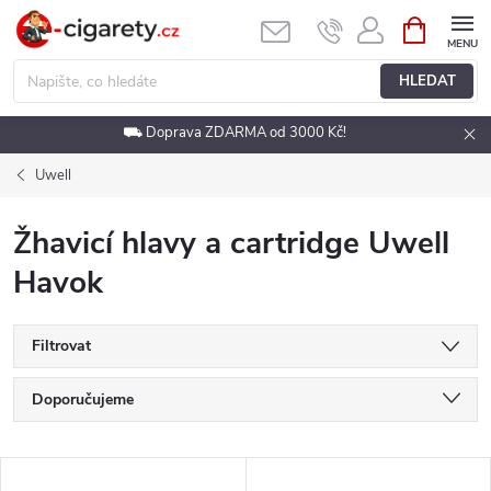
Přejít
NÁKUPNÍ
KOŠÍK
na
obsah
HLEDAT
⛟ Doprava ZDARMA od 3000 Kč!
Uwell
Žhavicí hlavy a cartridge Uwell
Havok
Filtrovat
Ř
Doporučujeme
a
Nejlevnější
V
Nejdražší