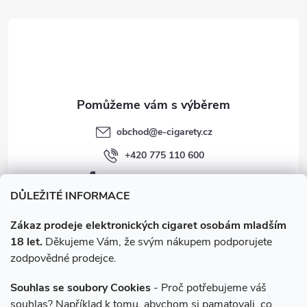
r
t
v
í
k
y
v
obchod
@
e-cigarety.cz
ý
+420 775 110 600
p
facebook.com/e-cigarety.cz
i
DŮLEŽITÉ INFORMACE
s
Zákaz prodeje elektronických cigaret osobám mladším
18 let.
Děkujeme Vám, že svým nákupem podporujete
u
zodpovědné prodejce.
Souhlas se soubory Cookies
- Proč potřebujeme váš
souhlas? Například k tomu, abychom si pamatovali, co