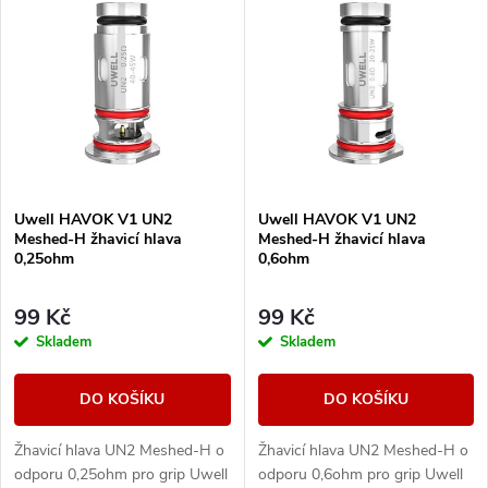
z
ý
Nejprodávanější
e
p
Abecedně
n
i
í
s
Uwell HAVOK V1 UN2
Uwell HAVOK V1 UN2
p
Meshed-H žhavicí hlava
Meshed-H žhavicí hlava
p
0,25ohm
0,6ohm
r
r
99 Kč
99 Kč
o
Skladem
Skladem
o
d
DO KOŠÍKU
DO KOŠÍKU
d
u
Žhavicí hlava UN2 Meshed-H o
Žhavicí hlava UN2 Meshed-H o
u
odporu 0,25ohm pro grip Uwell
odporu 0,6ohm pro grip Uwell