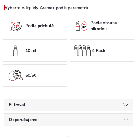
Vyberte e-liquidy Aramax podle parametrů
Podle obsahu
Podle příchutě
nikotinu
10 ml
4 Pack
50/50
Filtrovat
Ř
Doporučujeme
a
Nejlevnější