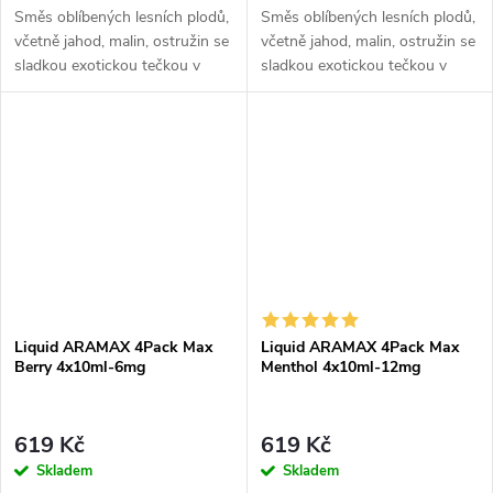
Směs oblíbených lesních plodů,
Směs oblíbených lesních plodů,
včetně jahod, malin, ostružin se
včetně jahod, malin, ostružin se
sladkou exotickou tečkou v
sladkou exotickou tečkou v
podobě manga.
podobě manga.
Liquid ARAMAX 4Pack Max
Liquid ARAMAX 4Pack Max
Berry 4x10ml-6mg
Menthol 4x10ml-12mg
619 Kč
619 Kč
Skladem
Skladem