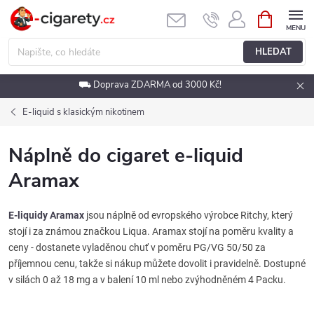
Přejít
NÁKUPNÍ
KOŠÍK
na
obsah
HLEDAT
⛟ Doprava ZDARMA od 3000 Kč!
E-liquid s klasickým nikotinem
Náplně do cigaret e-liquid
Aramax
E-liquidy Aramax
jsou náplně od evropského výrobce Ritchy, který
stojí i za známou značkou Liqua. Aramax stojí na poměru kvality a
ceny - dostanete vyladěnou chuť v poměru PG/VG 50/50 za
příjemnou cenu, takže si nákup můžete dovolit i pravidelně. Dostupné
v silách 0 až 18 mg a v balení 10 ml nebo zvýhodněném 4 Packu.