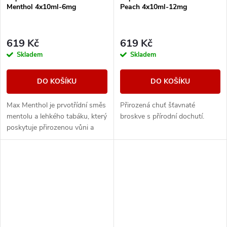
Menthol 4x10ml-6mg
Peach 4x10ml-12mg
619 Kč
619 Kč
Skladem
Skladem
DO KOŠÍKU
DO KOŠÍKU
Max Menthol je prvotřídní směs
Přirozená chuť šťavnaté
mentolu a lehkého tabáku, který
broskve s přírodní dochutí.
poskytuje přirozenou vůni a
maximální osvěžení.