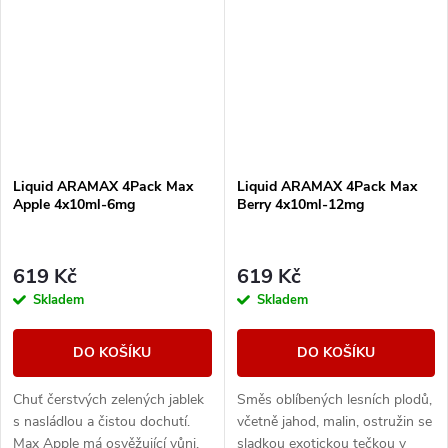
Liquid ARAMAX 4Pack Max
Liquid ARAMAX 4Pack Max
Apple 4x10ml-6mg
Berry 4x10ml-12mg
619 Kč
619 Kč
Skladem
Skladem
DO KOŠÍKU
DO KOŠÍKU
Chuť čerstvých zelených jablek
Směs oblíbených lesních plodů,
s nasládlou a čistou dochutí.
včetně jahod, malin, ostružin se
Max Apple má osvěžující vůni.
sladkou exotickou tečkou v