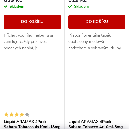
619 Kč
619 Kč
Skladem
Skladem
DO KOŠÍKU
DO KOŠÍKU
Příchuť vodního melounu si
Přírodní orientální tabák
zamiluje každý příznivec
obohacený medovým
ovocných náplní, je
nádechem a vybranými druhy
charakteristický svou svěžestí.
ovoce.
Liquid ARAMAX 4Pack
Liquid ARAMAX 4Pack
Sahara Tobacco 4x10ml-18mg
Sahara Tobacco 4x10ml-3mg