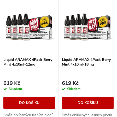
V
Nejdražší
z
ý
Nejprodávanější
e
p
Abecedně
n
i
í
s
Liquid ARAMAX 4Pack Berry
Liquid ARAMAX 4Pack Berry
p
Mint 4x10ml-12mg
Mint 4x10ml-18mg
p
r
r
619 Kč
619 Kč
o
Skladem
Skladem
o
d
DO KOŠÍKU
DO KOŠÍKU
d
u
Směs oblíbených lesních plodů
Směs oblíbených lesních plodů