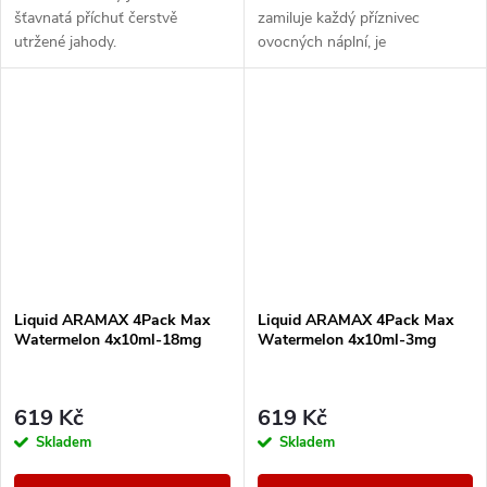
šťavnatá příchuť čerstvě
zamiluje každý příznivec
utržené jahody.
ovocných náplní, je
charakteristický svou svěžestí.
Liquid ARAMAX 4Pack Max
Liquid ARAMAX 4Pack Max
Watermelon 4x10ml-18mg
Watermelon 4x10ml-3mg
619 Kč
619 Kč
Skladem
Skladem