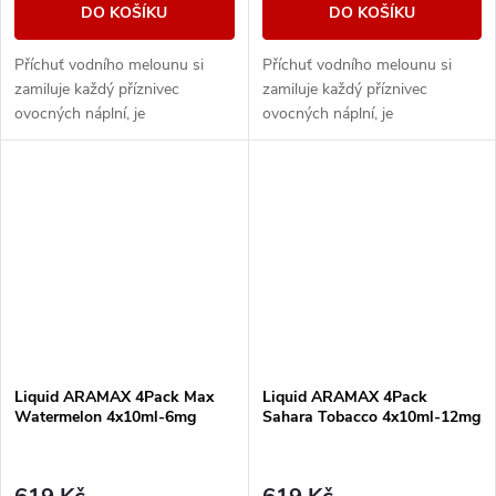
DO KOŠÍKU
DO KOŠÍKU
Příchuť vodního melounu si
Příchuť vodního melounu si
zamiluje každý příznivec
zamiluje každý příznivec
ovocných náplní, je
ovocných náplní, je
charakteristický svou svěžestí.
charakteristický svou svěžestí.
Liquid ARAMAX 4Pack Max
Liquid ARAMAX 4Pack
Watermelon 4x10ml-6mg
Sahara Tobacco 4x10ml-12mg