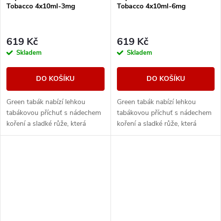
Tobacco 4x10ml-3mg
Tobacco 4x10ml-6mg
619 Kč
619 Kč
Skladem
Skladem
DO KOŠÍKU
DO KOŠÍKU
Green tabák nabízí lehkou
Green tabák nabízí lehkou
tabákovou příchuť s nádechem
tabákovou příchuť s nádechem
koření a sladké růže, která
koření a sladké růže, která
zanechá lehce pikantní příchuť.
zanechá lehce pikantní příchuť.