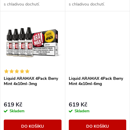
u
s chladivou dochutí.
s chladivou dochutí.
k
k
t
t
ů
ů
Liquid ARAMAX 4Pack Berry
Liquid ARAMAX 4Pack Berry
Mint 4x10ml-3mg
Mint 4x10ml-6mg
619 Kč
619 Kč
Skladem
Skladem
DO KOŠÍKU
DO KOŠÍKU