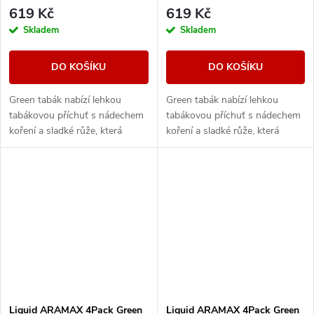
619 Kč
619 Kč
Skladem
Skladem
DO KOŠÍKU
DO KOŠÍKU
Green tabák nabízí lehkou
Green tabák nabízí lehkou
tabákovou příchuť s nádechem
tabákovou příchuť s nádechem
koření a sladké růže, která
koření a sladké růže, která
zanechá lehce pikantní příchuť.
zanechá lehce pikantní příchuť.
Liquid ARAMAX 4Pack Green
Liquid ARAMAX 4Pack Green