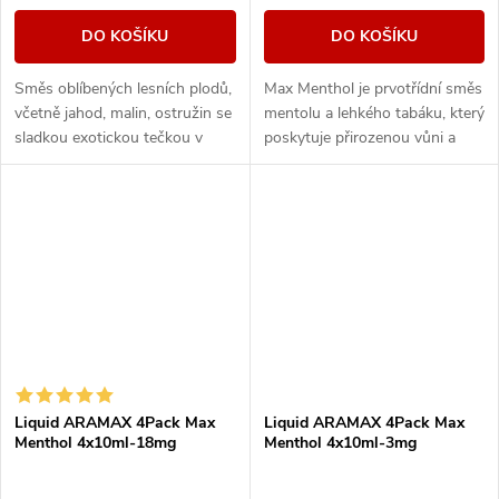
DO KOŠÍKU
DO KOŠÍKU
Směs oblíbených lesních plodů,
Max Menthol je prvotřídní směs
včetně jahod, malin, ostružin se
mentolu a lehkého tabáku, který
sladkou exotickou tečkou v
poskytuje přirozenou vůni a
podobě manga.
maximální osvěžení.
Liquid ARAMAX 4Pack Max
Liquid ARAMAX 4Pack Max
Menthol 4x10ml-18mg
Menthol 4x10ml-3mg