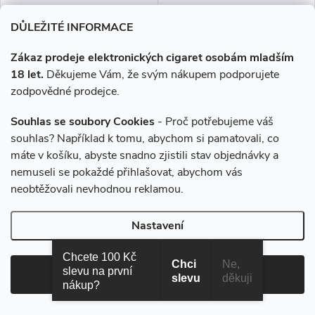
DŮLEŽITÉ INFORMACE
619 Kč
619 Kč
Zákaz prodeje elektronických cigaret osobám mladším
Skladem
Skladem
18 let.
Děkujeme Vám, že svým nákupem podporujete
zodpovědné prodejce.
DO KOŠÍKU
DO KOŠÍKU
Souhlas se soubory Cookies
- Proč potřebujeme váš
Přírodní orientální tabák
Přírodní orientální tabák
souhlas? Například k tomu, abychom si pamatovali, co
obohacený medovým
obohacený medovým
máte v košíku, abyste snadno zjistili stav objednávky a
nádechem a vybranými druhy
nádechem a vybranými druhy
nemuseli se pokaždé přihlašovat, abychom vás
ovoce.
ovoce.
neobtěžovali nevhodnou reklamou.
Nastavení
Chcete 100 Kč
Chci
Ne,
slevu na první
Souhlasím
slevu
děkuji
nákup?