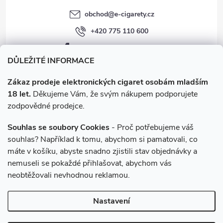
obchod
@
e-cigarety.cz
+420 775 110 600
facebook.com/e-cigarety.cz
DŮLEŽITÉ INFORMACE
Zákaz prodeje elektronických cigaret osobám mladším
18 let.
Děkujeme Vám, že svým nákupem podporujete
zodpovědné prodejce.
Souhlas se soubory Cookies
- Proč potřebujeme váš
souhlas? Například k tomu, abychom si pamatovali, co
máte v košíku, abyste snadno zjistili stav objednávky a
Instagram
nemuseli se pokaždé přihlašovat, abychom vás
neobtěžovali nevhodnou reklamou.
Copyright 2026
e-cigarety.cz
. Všechna práva vyhrazena.
Upravit
Nastavení
nastavení cookies