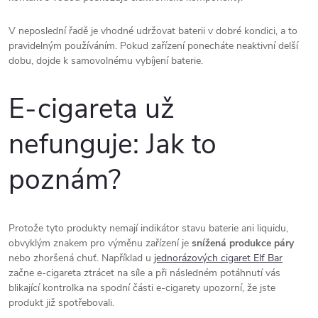
V neposlední řadě je vhodné udržovat baterii v dobré kondici, a to
pravidelným používáním. Pokud zařízení ponecháte neaktivní delší
dobu, dojde k samovolnému vybíjení baterie.
E-cigareta už
nefunguje: Jak to
poznám?
Protože tyto produkty nemají indikátor stavu baterie ani liquidu,
obvyklým znakem pro výměnu zařízení je
snížená produkce páry
nebo zhoršená chuť. Například u
jednorázových cigaret Elf Bar
začne e-cigareta ztrácet na síle a při následném potáhnutí vás
blikající kontrolka na spodní části e-cigarety upozorní, že jste
produkt již spotřebovali.