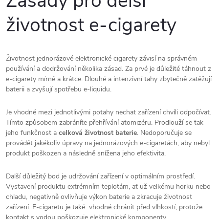
Zásady pro delší
životnost e-cigarety
Životnost jednorázové elektronické cigarety závisí
na správném
používání a dodržování několika zásad. Za prvé je důležité táhnout z
e-cigarety mírně a krátce. Dlouhé a intenzivní tahy zbytečně zatěžují
baterii a zvyšují spotřebu e-liquidu.
Je vhodné mezi jednotlivými potahy nechat zařízení chvíli odpočívat.
Tímto způsobem zabráníte přehřívání atomizéru. Prodlouží se tak
jeho funkčnost a
celková životnost baterie
. Nedoporučuje se
provádět jakékoliv úpravy na jednorázových e-cigaretách, aby nebyl
produkt poškozen a následně snížena jeho efektivita.
Další důležitý bod je udržování zařízení v optimálním prostředí.
Vystavení produktu extrémním teplotám, ať už velkému horku nebo
chladu, negativně ovlivňuje výkon baterie a zkracuje životnost
zařízení. E-cigaretu je také vhodné chránit před vlhkostí, protože
kontakt s vodou poškozuje elektronické komponenty.