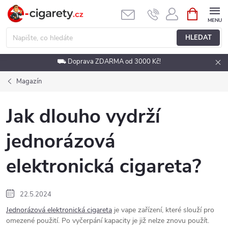
Přejít
NÁKUPNÍ
KOŠÍK
na
obsah
HLEDAT
⛟ Doprava ZDARMA od 3000 Kč!
Magazín
Jak dlouho vydrží
jednorázová
elektronická cigareta?
22.5.2024
Jednorázová elektronická cigareta
je vape zařízení, které slouží pro
omezené použití. Po vyčerpání kapacity je již nelze znovu použít.