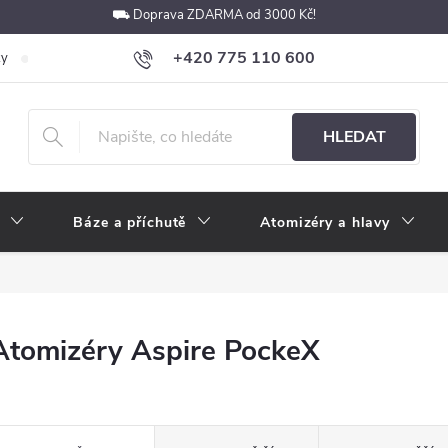
⛟ Doprava ZDARMA od 3000 Kč!
+420 775 110 600
ky
Podmínky ochrany osobních údajů
Velkoobchod
Pokyny k p
obchod@e-cigarety.cz
HLEDAT
Báze a příchutě
Atomizéry a hlavy
Atomizéry Aspire PockeX