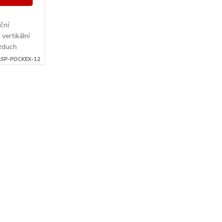
ční
 vertikální
vzduch
a
ASP-POCKEX-12
í páry...