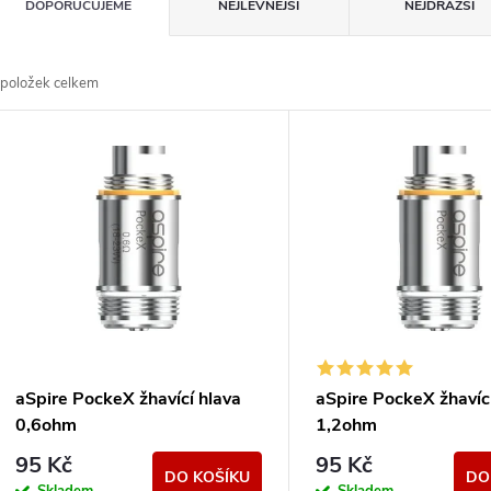
Ř
DOPORUČUJEME
NEJLEVNĚJŠÍ
NEJDRAŽŠÍ
a
položek celkem
z
V
e
ý
n
p
p
s
r
p
aSpire PockeX žhavící hlava
aSpire PockeX žhavíc
o
0,6ohm
1,2ohm
r
95 Kč
95 Kč
DO KOŠÍKU
DO
Skladem
Skladem