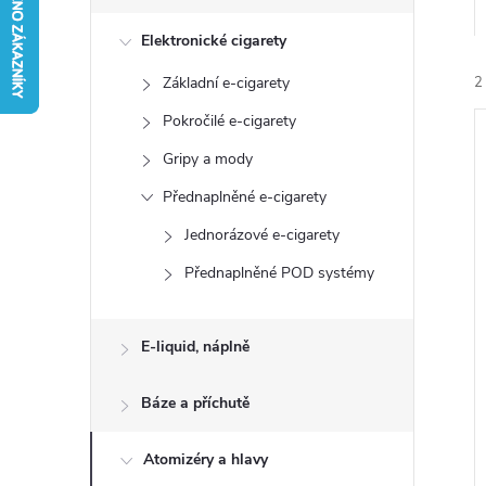
s
Elektronické cigarety
t
Základní e-cigarety
2
r
Pokročilé e-cigarety
a
Gripy a mody
Přednaplněné e-cigarety
n
Jednorázové e-cigarety
í
n
Přednaplněné POD systémy
i
í
E-liquid, náplně
p
Báze a příchutě
a
Atomizéry a hlavy