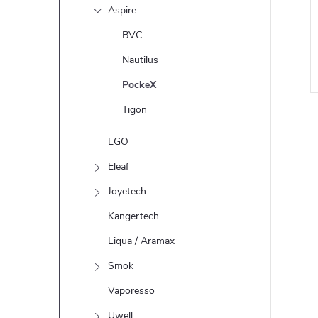
n
Aspire
e
BVC
Nautilus
l
PockeX
Tigon
EGO
Eleaf
Joyetech
l
Kangertech
Liqua / Aramax
Smok
Vaporesso
Uwell