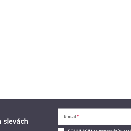
E-mail
a slevách