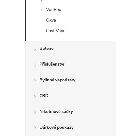
í
VooPoo
Oxva
Lost Vape
r
Baterie
Příslušenství
Bylinné vaporizéry
CBD
Nikotinové sáčky
i
Dárkové poukazy