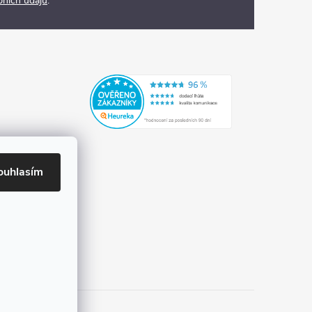
bních údajů
.
ouhlasím