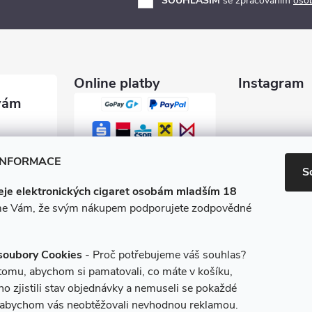
SOUHLASÍM
se zpracováním
oso
Online platby
Instagram
garety.c
INFORMACE
S
je elektronických cigaret osobám mladším 18
0 600
e Vám, že svým nákupem podporujete zodpovědné
/e-ciga
soubory Cookies
- Proč potřebujeme váš souhlas?
 tomu, abychom si pamatovali, co máte v košíku,
o zjistili stav objednávky a nemuseli se pokaždé
, abychom vás neobtěžovali nevhodnou reklamou.