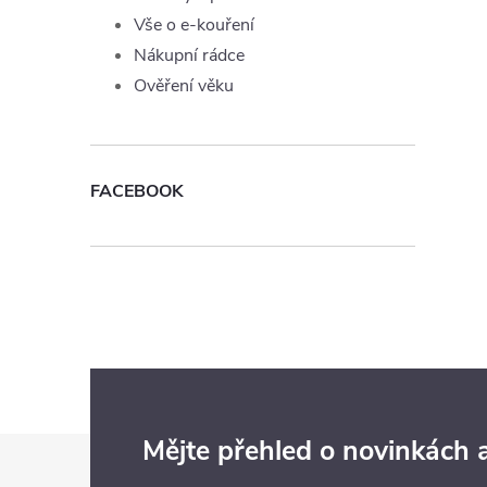
Vše o e-kouření
Nákupní rádce
Ověření věku
FACEBOOK
Z
Mějte přehled o novinkách