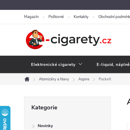
Přejít
na
Magazín
Poštovné
Kontakty
Obchodní podmín
obsah
Elektronické cigarety
E-liquid, náplně
Atomizéry a hlavy
Aspire
PockeX
Domů
P
Přeskočit
Kategorie
kategorie
o
Novinky