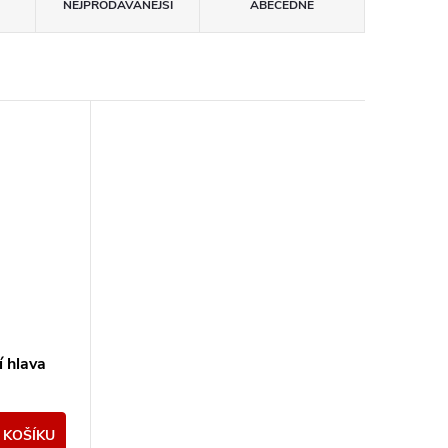
NEJPRODÁVANĚJŠÍ
ABECEDNĚ
í hlava
 KOŠÍKU