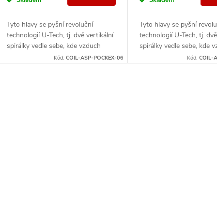
d
o
u
Tyto hlavy se pyšní revoluční
Tyto hlavy se pyšní revolu
d
technologií U-Tech, tj. dvě vertikální
technologií U-Tech, tj. dvě
k
spirálky vedle sebe, kde vzduch
spirálky vedle sebe, kde 
u
prochází postupně oběma
prochází postupně oběm
Kód:
COIL-ASP-POCKEX-06
Kód:
COIL-
t
spirálkami = velké množství páry...
spirálkami = velké množstv
k
ů
O
t
v
ů
á
d
a
c