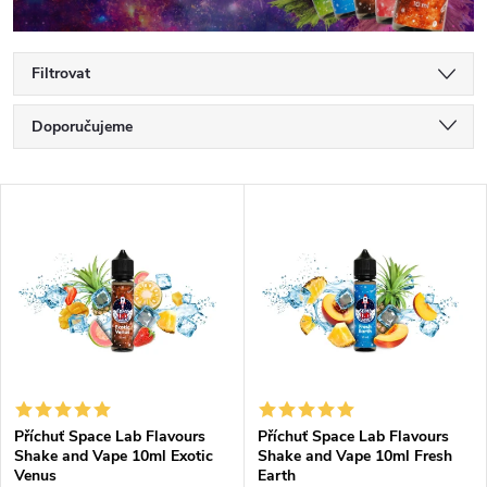
Filtrovat
Ř
Doporučujeme
a
Nejlevnější
V
Nejdražší
z
ý
Nejprodávanější
e
p
Abecedně
n
i
í
s
Příchuť Space Lab Flavours
Příchuť Space Lab Flavours
p
Shake and Vape 10ml Exotic
Shake and Vape 10ml Fresh
p
Venus
Earth