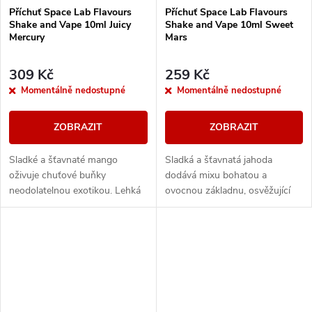
Příchuť Space Lab Flavours
Příchuť Space Lab Flavours
Shake and Vape 10ml Juicy
Shake and Vape 10ml Sweet
Mercury
Mars
309 Kč
259 Kč
Momentálně nedostupné
Momentálně nedostupné
ZOBRAZIT
ZOBRAZIT
Sladké a šťavnaté mango
Sladká a šťavnatá jahoda
oživuje chuťové buňky
dodává mixu bohatou a
neodolatelnou exotikou. Lehká
ovocnou základnu, osvěžující
a svěží guava dodává mixu
meloun přináší do směsi
jemnou kyselost a osvěžení.
jemnou sladkost a šťavnatost.
Sladká meruňka poskytuje...
Kyselé kiwi přidává do mixu...