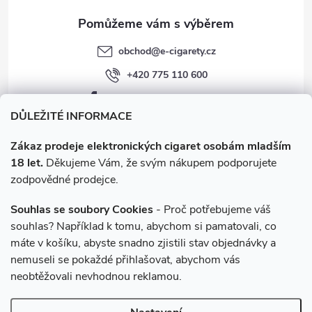
y
v
obchod
@
e-cigarety.cz
ý
+420 775 110 600
p
facebook.com/e-cigarety.cz
i
DŮLEŽITÉ INFORMACE
s
Zákaz prodeje elektronických cigaret osobám mladším
18 let.
Děkujeme Vám, že svým nákupem podporujete
u
zodpovědné prodejce.
Souhlas se soubory Cookies
- Proč potřebujeme váš
souhlas? Například k tomu, abychom si pamatovali, co
máte v košíku, abyste snadno zjistili stav objednávky a
Instagram
nemuseli se pokaždé přihlašovat, abychom vás
neobtěžovali nevhodnou reklamou.
Copyright 2026
e-cigarety.cz
. Všechna práva vyhrazena.
Upravit