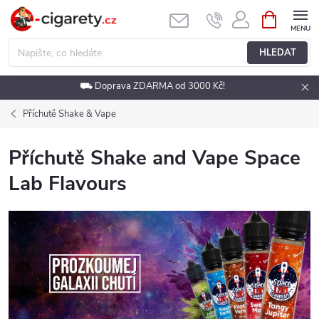
Přejít
NÁKUPNÍ
KOŠÍK
na
obsah
HLEDAT
⛟ Doprava ZDARMA od 3000 Kč!
Příchutě Shake & Vape
Příchutě Shake and Vape Space
Lab Flavours