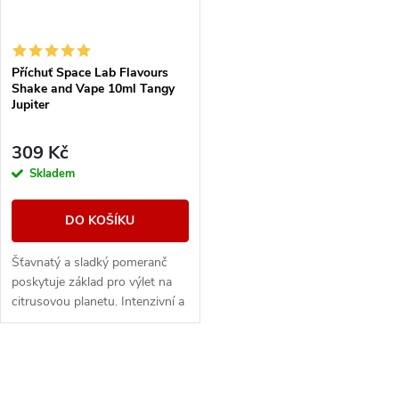
Příchuť Space Lab Flavours
Shake and Vape 10ml Tangy
Jupiter
309 Kč
Skladem
DO KOŠÍKU
Šťavnatý a sladký pomeranč
poskytuje základ pro výlet na
citrusovou planetu. Intenzivní a
bohatý krvavý pomeranč
přidává do mixu hlubší a
svůdnější nuance....
O