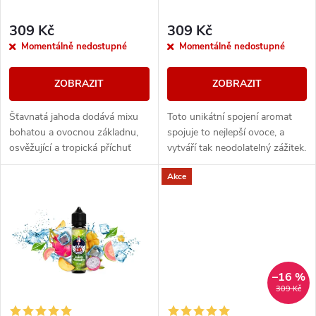
r
r
309 Kč
309 Kč
o
Momentálně nedostupné
Momentálně nedostupné
o
d
ZOBRAZIT
ZOBRAZIT
d
u
Šťavnatá jahoda dodává mixu
Toto unikátní spojení aromat
u
bohatou a ovocnou základnu,
spojuje to nejlepší ovoce, a
k
osvěžující a tropická příchuť
vytváří tak neodolatelný zážitek.
k
ananasu zvyšuje exotický
Zralý ananas přináší do směsi
Akce
nádech této směsi. Sladké a
výraznou a osvěžující chuť....
t
šťavnaté mango...
t
ů
ů
–16 %
309 Kč