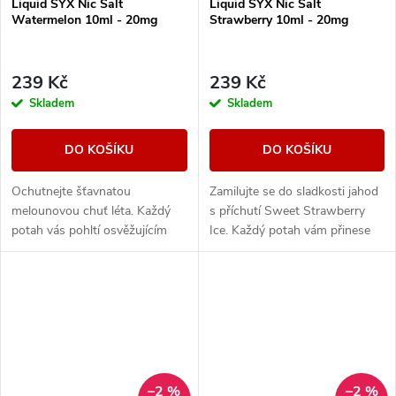
Liquid SYX Nic Salt
Liquid SYX Nic Salt
Watermelon 10ml - 20mg
Strawberry 10ml - 20mg
239 Kč
239 Kč
Skladem
Skladem
DO KOŠÍKU
DO KOŠÍKU
Ochutnejte šťavnatou
Zamilujte se do sladkosti jahod
melounovou chuť léta. Každý
s příchutí Sweet Strawberry
potah vás pohltí osvěžujícím
Ice. Každý potah vám přinese
ledovým závěrem, který
sytou chuť čerstvých jahod,
zdůrazňuje sladkost melounu a
doplněnou osvěžujícím ledovým
poskytne vám dokonalý...
zážitkem,...
–2 %
–2 %