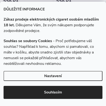
229 Kč
239 Kč
Skladem
Skladem
DŮLEŽITÉ INFORMACE
Zákaz prodeje elektronických cigaret osobám mladším
DO KOŠÍKU
DO KOŠÍKU
18 let.
Děkujeme Vám, že svým nákupem podporujete
zodpovědné prodejce.
Jemně kyselá kombinace
Ovocná kombinace šťavnatých
citronu a limetky, která osvěží
lesních bobulí.
Souhlas se soubory Cookies
- Proč potřebujeme váš
při každém potahu. Skvělá
souhlas? Například k tomu, abychom si pamatovali, co
volba pro všechny, kdo milují
Více za méně
Více za méně
svěží ovocné chutě.
máte v košíku, abyste snadno zjistili stav objednávky a
nemuseli se pokaždé přihlašovat, abychom vás
neobtěžovali nevhodnou reklamou.
Nastavení
–2 %
–2 %
245 Kč
245 Kč
Souhlasím
Liquid ELFLIQ Nic SALT
Liquid ELFLIQ Nic SALT