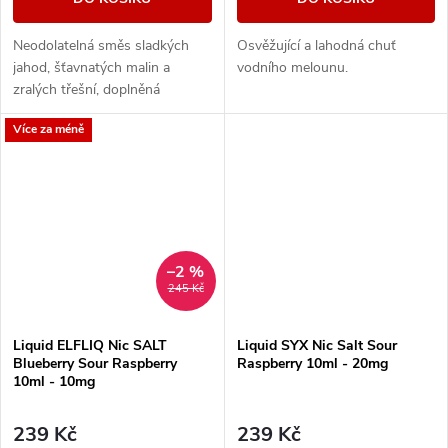
Neodolatelná směs sladkých
Osvěžující a lahodná chuť
jahod, šťavnatých malin a
vodního melounu.
zralých třešní, doplněná
chladivým efektem pro
Více za méně
maximální svěžest. Intenzivní
ovocná exploze s...
–2 %
245 Kč
Liquid ELFLIQ Nic SALT
Liquid SYX Nic Salt Sour
Blueberry Sour Raspberry
Raspberry 10ml - 20mg
10ml - 10mg
239 Kč
239 Kč