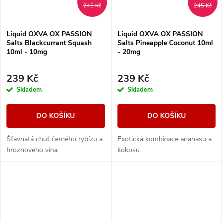
245 Kč
245 Kč
Liquid OXVA OX PASSION
Liquid OXVA OX PASSION
Salts Blackcurrant Squash
Salts Pineapple Coconut 10ml
10ml - 10mg
- 20mg
239 Kč
239 Kč
Skladem
Skladem
DO KOŠÍKU
DO KOŠÍKU
Šťavnatá chuť černého rybízu a
Exotická kombinace ananasu a
hroznového vína.
kokosu.