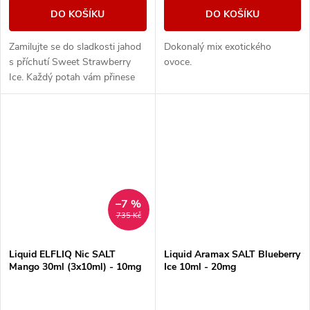
DO KOŠÍKU
DO KOŠÍKU
Zamilujte se do sladkosti jahod
Dokonalý mix exotického
s příchutí Sweet Strawberry
ovoce.
Ice. Každý potah vám přinese
sytou chuť čerstvých jahod,
doplněnou osvěžujícím ledovým
zážitkem,...
–7 %
735 Kč
Liquid ELFLIQ Nic SALT
Liquid Aramax SALT Blueberry
Mango 30ml (3x10ml) - 10mg
Ice 10ml - 20mg