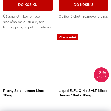
DO KOŠÍKU
DO KOŠÍKU
Úžasná letní kombinace
Oblíbená chuť hroznového vína.
sladkého melounu a kyselé
limetky je to, co potřebujete na
parné letní dny.
Více za méně
–2 %
245 Kč
Ritchy Salt - Lemon Lime
Liquid ELFLIQ Nic SALT Mixed
20mg
Berries 10ml - 10mg