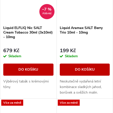
–7 %
735 Kč
Liquid ELFLIQ Nic SALT
Liquid Aramax SALT Berry
Cream Tobacco 30ml (3x10ml)
Trio 10ml - 10mg
- 10mg
679 Kč
199 Kč
Skladem
Skladem
DO KOŠÍKU
DO KOŠÍKU
Výběrový tabák s krémovými
Neskutečně vydařená letní
tóny.
kombinace sladkých jahod,
borůvek a svěžích malin.
Více za méně
Více za méně