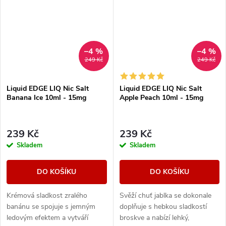
–4 %
–4 %
249 Kč
249 Kč
Liquid EDGE LIQ Nic Salt
Liquid EDGE LIQ Nic Salt
Banana Ice 10ml - 15mg
Apple Peach 10ml - 15mg
239 Kč
239 Kč
Skladem
Skladem
DO KOŠÍKU
DO KOŠÍKU
Krémová sladkost zralého
Svěží chuť jablka se dokonale
banánu se spojuje s jemným
doplňuje s hebkou sladkostí
ledovým efektem a vytváří
broskve a nabízí lehký,