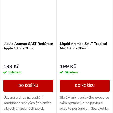
Liquid Aramax SALT RedGreen
Liquid Aramax SALT Tropical
Apple 10ml - 20mg
Mix 10ml - 20mg
199 Kč
199 Kč
Skladem
Skladem
DO KOŠÍKU
DO KOŠÍKU
Úžasná a dnes již tradiční
Skvělý mix tropického ovoce se
kombinace sladkých červených
Vám roztancuje na jazyku a
a kyselých zelených jablek.
okusíte pořádnou nálož exotiky.