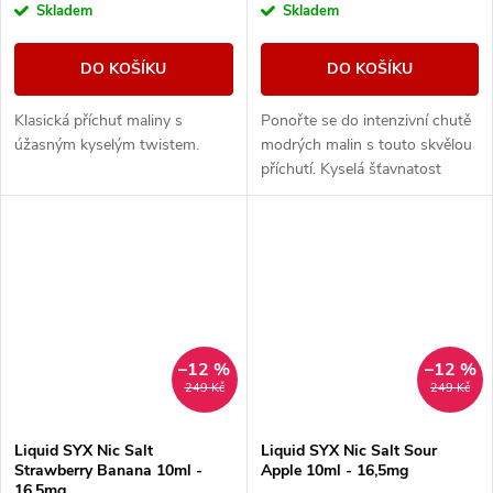
Skladem
Skladem
DO KOŠÍKU
DO KOŠÍKU
Klasická příchuť maliny s
Ponořte se do intenzivní chutě
úžasným kyselým twistem.
modrých malin s touto skvělou
příchutí. Kyselá šťavnatost
malin zde zdůrazňuje chladivý
závěr, který vytváří
harmonický...
–12 %
–12 %
249 Kč
249 Kč
Liquid SYX Nic Salt
Liquid SYX Nic Salt Sour
Strawberry Banana 10ml -
Apple 10ml - 16,5mg
16,5mg