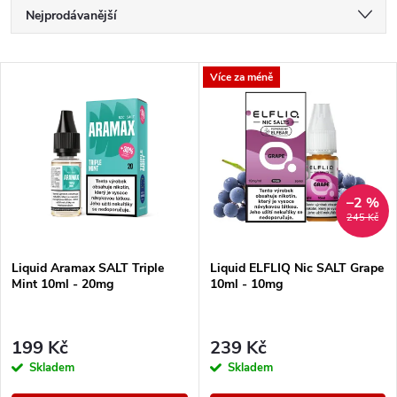
Ř
Nejprodávanější
a
Doporučujeme
V
Více za méně
Nejlevnější
z
ý
Nejdražší
e
p
Abecedně
n
i
–2 %
245 Kč
í
s
Liquid Aramax SALT Triple
Liquid ELFLIQ Nic SALT Grape
p
Mint 10ml - 20mg
10ml - 10mg
p
r
r
199 Kč
239 Kč
o
Skladem
Skladem
o