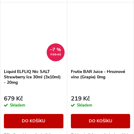
hladkou, osvěžující chuť s
harmonický ovocný zážitek.
příjemně chladivým dozvukem.
–7 %
735 Kč
Liquid ELFLIQ Nic SALT
Frutie BAR Juice - Hroznové
Strawberry Ice 30ml (3x10ml)
víno (Grapie) 0mg
- 20mg
679 Kč
219 Kč
Skladem
Skladem
DO KOŠÍKU
DO KOŠÍKU