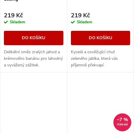
219 Kč
219 Kč
Skladem
Skladem
DO KOŠÍKU
DO KOŠÍKU
Delikátní směs zralých jahod a
Kyselá a osvěžující chuť
krémového banánu pro lahodný
zeleného jablka, která vás
a vyvážený zážitek.
příjemně překvapí.
–7 %
735 Kč