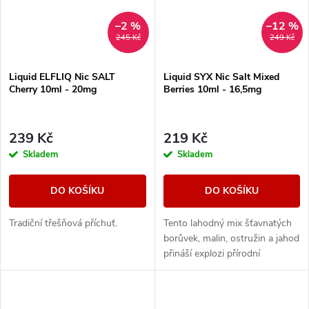
–2 %
–12 %
245 Kč
249 Kč
Liquid ELFLIQ Nic SALT
Liquid SYX Nic Salt Mixed
Cherry 10ml - 20mg
Berries 10ml - 16,5mg
239 Kč
219 Kč
Skladem
Skladem
DO KOŠÍKU
DO KOŠÍKU
Tradiční třešňová příchuť.
Tento lahodný mix šťavnatých
borůvek, malin, ostružin a jahod
přináší explozi přírodní
sladkosti a svěžesti v každém
potahu.