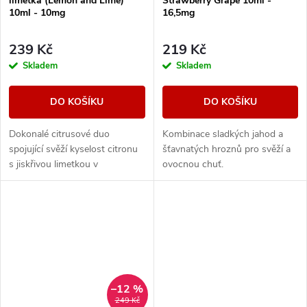
limetka (Lemon and Lime)
Strawberry Grape 10ml -
10ml - 10mg
16,5mg
239 Kč
219 Kč
Skladem
Skladem
DO KOŠÍKU
DO KOŠÍKU
Dokonalé citrusové duo
Kombinace sladkých jahod a
spojující svěží kyselost citronu
šťavnatých hroznů pro svěží a
s jiskřivou limetkou v
ovocnou chuť.
kombinaci, která přináší
neodolatelné osvěžení a
výrazné tóny v každém
potahu....
–12 %
249 Kč