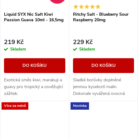
Liquid SYX Nic Salt Kiwi
Ritchy Salt - Blueberry Sour
Passion Guava 10ml - 16,5mg
Raspberry 20mg
219 Kč
229 Kč
Skladem
Skladem
DO KOŠÍKU
DO KOŠÍKU
Exotická směs kiwi, marakuji a
Sladké borůvky doplněné
guavy pro tropický a osvěžující
jemnou kyselostí malin.
zážitek.
Dokonale vyvážená ovocná
směs, která kombinuje sladké i
Více za méně
Novinka
svěží tóny.