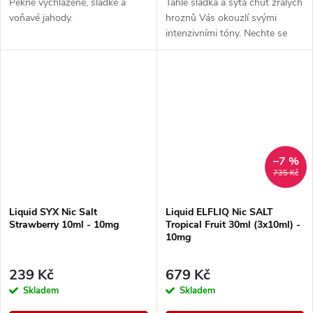
Pěkně vychlazené, sladké a
Tahle sladká a sytá chuť zralých
voňavé jahody.
hroznů Vás okouzlí svými
intenzivními tóny. Nechte se
unést plnou a neskutečně
šťavnatou příchutí, která si
podmaní všechny,...
–7 %
735 Kč
Liquid SYX Nic Salt
Liquid ELFLIQ Nic SALT
Strawberry 10ml - 10mg
Tropical Fruit 30ml (3x10ml) -
10mg
239 Kč
679 Kč
Skladem
Skladem