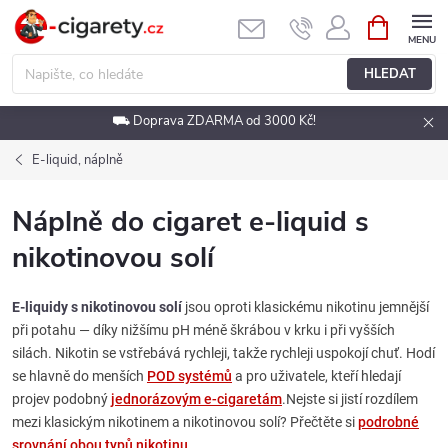
Přejít
NÁKUPNÍ
KOŠÍK
na
obsah
HLEDAT
⛟ Doprava ZDARMA od 3000 Kč!
E-liquid, náplně
Náplně do cigaret e-liquid s
nikotinovou solí
E-liquidy s nikotinovou solí
jsou oproti klasickému nikotinu jemnější
při potahu — díky nižšímu pH méně škrábou v krku i při vyšších
silách. Nikotin se vstřebává rychleji, takže rychleji uspokojí chuť. Hodí
se hlavně do menších
POD systémů
a pro uživatele, kteří hledají
projev podobný
jednorázovým e-cigaretám
.Nejste si jistí rozdílem
mezi klasickým nikotinem a nikotinovou solí? Přečtěte si
podrobné
srovnání obou typů nikotinu
.