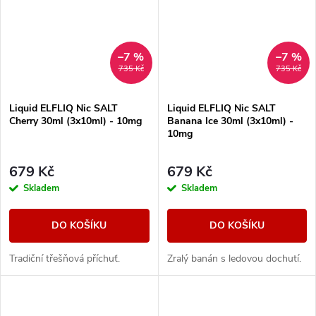
–7 %
–7 %
735 Kč
735 Kč
Liquid ELFLIQ Nic SALT
Liquid ELFLIQ Nic SALT
Cherry 30ml (3x10ml) - 10mg
Banana Ice 30ml (3x10ml) -
10mg
679 Kč
679 Kč
Skladem
Skladem
DO KOŠÍKU
DO KOŠÍKU
Tradiční třešňová příchuť.
Zralý banán s ledovou dochutí.