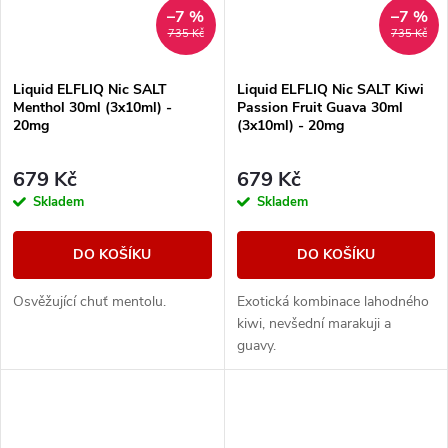
–7 %
–7 %
735 Kč
735 Kč
Liquid ELFLIQ Nic SALT
Liquid ELFLIQ Nic SALT Kiwi
Menthol 30ml (3x10ml) -
Passion Fruit Guava 30ml
20mg
(3x10ml) - 20mg
679 Kč
679 Kč
Skladem
Skladem
DO KOŠÍKU
DO KOŠÍKU
Osvěžující chuť mentolu.
Exotická kombinace lahodného
kiwi, nevšední marakuji a
guavy.