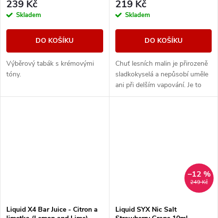
239 Kč
219 Kč
Skladem
Skladem
DO KOŠÍKU
DO KOŠÍKU
Výběrový tabák s krémovými
Chuť lesních malin je přirozeně
tóny.
sladkokyselá a nepůsobí uměle
ani při delším vapování. Je to
ten typ e-liquidu, který tě
neunaví a klidně ho zvládneš...
–12 %
249 Kč
Liquid X4 Bar Juice - Citron a
Liquid SYX Nic Salt