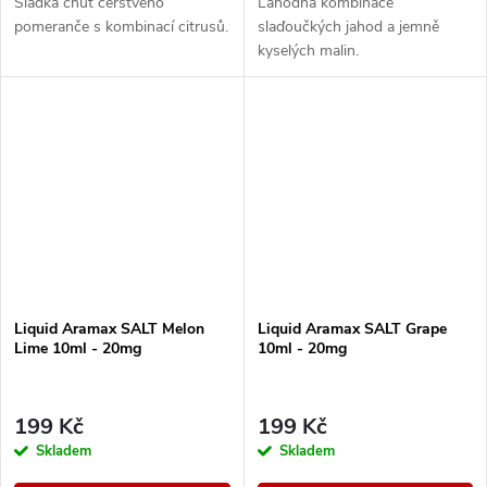
Sladká chuť čerstvého
Lahodná kombinace
pomeranče s kombinací citrusů.
slaďoučkých jahod a jemně
kyselých malin.
Liquid Aramax SALT Melon
Liquid Aramax SALT Grape
Lime 10ml - 20mg
10ml - 20mg
199 Kč
199 Kč
Skladem
Skladem