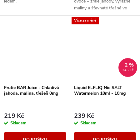
ledem.
ovoce – zralé jahody, výrazné
maliny a šťavnaté třešně ve
vzájemné harmonii. Sladké,
Více za méně
ovocné, neodolatelné.
–2 %
245 Kč
Frutie BAR Juice - Chladivá
Liquid ELFLIQ Nic SALT
jahoda, malina, třešeň 0mg
Watermelon 10ml - 10mg
219 Kč
239 Kč
Skladem
Skladem
DO KOŠÍKU
DO KOŠÍKU