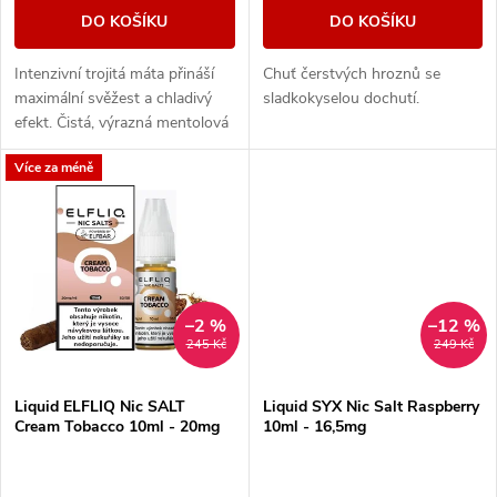
d
DO KOŠÍKU
DO KOŠÍKU
d
u
Intenzivní trojitá máta přináší
Chuť čerstvých hroznů se
u
maximální svěžest a chladivý
sladkokyselou dochutí.
k
efekt. Čistá, výrazná mentolová
k
chuť pro milovníky silného
Více za méně
osvěžení.
t
t
ů
ů
–2 %
–12 %
245 Kč
249 Kč
Liquid ELFLIQ Nic SALT
Liquid SYX Nic Salt Raspberry
Cream Tobacco 10ml - 20mg
10ml - 16,5mg