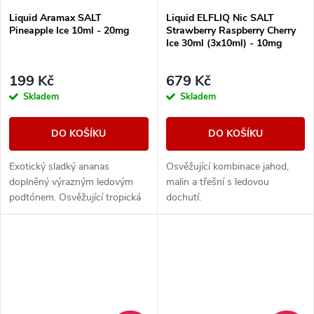
Liquid Aramax SALT
Liquid ELFLIQ Nic SALT
Pineapple Ice 10ml - 20mg
Strawberry Raspberry Cherry
Ice 30ml (3x10ml) - 10mg
199 Kč
679 Kč
Skladem
Skladem
DO KOŠÍKU
DO KOŠÍKU
Exotický sladký ananas
Osvěžující kombinace jahod,
doplněný výrazným ledovým
malin a třešní s ledovou
podtónem. Osvěžující tropická
dochutí.
příchuť s chladivým
zakončením.