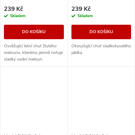
239 Kč
239 Kč
Skladem
Skladem
DO KOŠÍKU
DO KOŠÍKU
Osvěžující letní chuť žlutého
Okouzlující chuť sladkokyselého
melounu, kterému jemně notuje
jablka.
sladký vodní meloun.