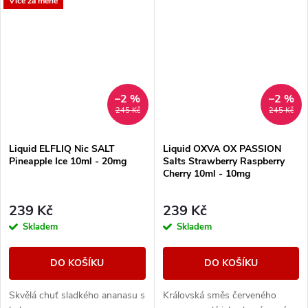
Více za méně
–2 %
–2 %
245 Kč
245 Kč
Liquid ELFLIQ Nic SALT
Liquid OXVA OX PASSION
Pineapple Ice 10ml - 20mg
Salts Strawberry Raspberry
Cherry 10ml - 10mg
239 Kč
239 Kč
Skladem
Skladem
DO KOŠÍKU
DO KOŠÍKU
Skvělá chuť sladkého ananasu s
Královská směs červeného