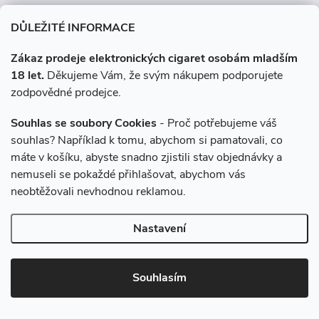
t
DŮLEŽITÉ INFORMACE
í
Zákaz prodeje elektronických cigaret osobám mladším
18 let.
Děkujeme Vám, že svým nákupem podporujete
zodpovědné prodejce.
Souhlas se soubory Cookies
- Proč potřebujeme váš
souhlas? Například k tomu, abychom si pamatovali, co
obchod
@
e-cigarety.cz
máte v košíku, abyste snadno zjistili stav objednávky a
+420 775 110 600
nemuseli se pokaždé přihlašovat, abychom vás
neobtěžovali nevhodnou reklamou.
facebook.com/e-cigarety.cz
Nastavení
Souhlasím