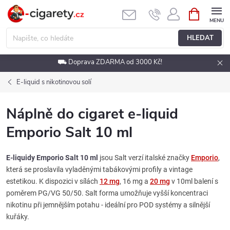
Přejít
NÁKUPNÍ
KOŠÍK
na
obsah
HLEDAT
⛟ Doprava ZDARMA od 3000 Kč!
E-liquid s nikotinovou solí
Náplně do cigaret e-liquid
Emporio Salt 10 ml
E-liquidy Emporio Salt 10 ml
jsou Salt verzí italské značky
Emporio
,
která se proslavila vyladěnými tabákovými profily a vintage
estetikou. K dispozici v sílách
12 mg
, 16 mg a
20 mg
v 10ml balení s
poměrem PG/VG 50/50. Salt forma umožňuje vyšší koncentraci
nikotinu při jemnějším potahu - ideální pro POD systémy a silnější
kuřáky.