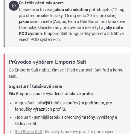
Co řešit před nákupem
Ujasněte si tři věci:
jakou sílu nikotinu
potřebujete (12 mg
pro středně silné kuřáky, 16 mg nebo 20 mg pro silné),
jakou sérii
chcete (Angus, Fido a Red Baron pro tabákové
fanoušky, klasické řady pro ovoce a dezerty) a
jaký máte
POD systém
. Emporio Salt funguje díky poměru 50/50 ve
všech POD systémech.
Průvodce výběrem Emporio Salt
Co Emporio Salt nabízí, čím se liší od ostatních Salt řad a komu
sedí.
Signaturní tabákové série
Síla Emporia jsou tři vyladěné tabákové profily:
Angus Salt
- silnější tabák s kouřovým podtónem, pro
fanoušky výrazných profilů.
Fido Salt
- jemnější tabák s ořechovými tóny, vyvážený a
klidný profil.
Red Baron Salt
- klasický tabákový profil připomínající