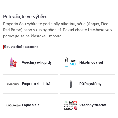
O
v
Pokračujte ve výběru
Emporio Salt vybírejte podle síly nikotinu, série (Angus, Fido,
l
Red Baron) nebo skupiny příchutí. Pokud chcete free-base verzi,
podívejte se na klasické Emporio.
á
Související kategorie
d
a
Všechny e-liquidy
Nikotinová sůl
c
í
Emporio klasická
POD systémy
p
r
Liqua Salt
Všechny značky
v