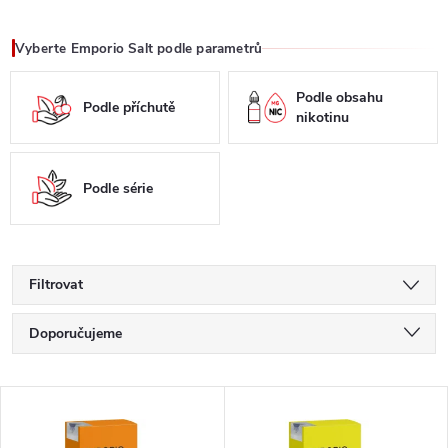
Vyberte Emporio Salt podle parametrů
Podle obsahu
Podle příchutě
nikotinu
Podle série
Filtrovat
Ř
Doporučujeme
a
Nejlevnější
V
Nejdražší
z