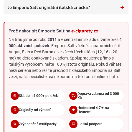
Je Emporio Salt originální italská značka?
Emporio Salt vs. klasické Emporio
Stejné chuťové portfolio, dvě různé formy nikotinu.
Klasické
Emporio
obsahuje free-base nikotin v širším spektru sil (0 až 18
mg) a sedí MTL atomizérům.
Emporio Salt
má nikotinovou sůl v
Proč nakoupit Emporio Salt na
e-cigarety.cz
12, 16 a 20 mg a je vyladěné pro POD systémy. Pokud váháte
Na trhu jsme od roku
2011
a v centrálním skladu držíme přes
4
mezi typy nikotinu, podívejte se na článek
Rozdíl mezi klasickým
000 aktivních položek
. Emporio Salt včetně signaturních sérií
nikotinem a nikotinovou solí
.
Angus, Fido a Red Baron a ve všech třech sílách (12, 16 a 20
Emporio Salt Shot (boostery pro DIY)
mg) najdete opakovaně skladem. Spolupracujeme přímo s
italským výrobcem, máte 100% jistotu originálu. Pokud váháte
Pro DIY uživatele má Emporio i nikotinové boostery se solí.
mezi sériemi nebo řešíte přechod z klasického Emporia na Salt
Emporio Salt Shot 50/50
nebo
70/30
slouží k doladění síly
verzi, naši specialisté reálně poradí na telefonu i online chatu.
nikotinu ve vlastní bázi nebo Shake & Vape liquidu.
Pro koho je Emporio Salt ideální
Doprava zdarma od 3 000
Emporio Salt sedí hlavně dvěma skupinám:
fanouškům
Skladem 4 000+ položek
Kč
tabákových liquidů
v POD systému (signaturní série Angus,
Fido, Red Baron jsou ve Salt formě výjimečné) a
vaperům, kteří
Hodnocení 4,7★ na
Originály od výrobců
Heurece
preferují italský vintage styl
a komplexnější chuťový zážitek
než u základních Salt řad. Pokud chcete jednoduché ovocné
Zvýhodněné multipacky
Lidská podpora
Salt liquidy, sáhněte po
Elfliqu
nebo
Frutie Bar Juice
.