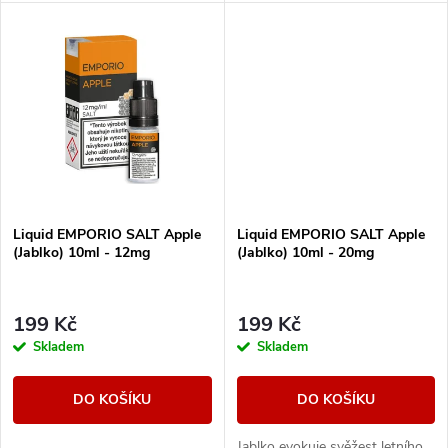
k
t
t
ů
ů
Liquid EMPORIO SALT Apple
Liquid EMPORIO SALT Apple
(Jablko) 10ml - 12mg
(Jablko) 10ml - 20mg
199 Kč
199 Kč
Skladem
Skladem
DO KOŠÍKU
DO KOŠÍKU
Jablko evokuje svěžest letního