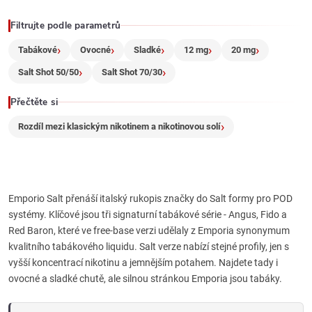
k
Filtrujte podle parametrů
y
Tabákové
Ovocné
Sladké
12 mg
20 mg
v
Salt Shot 50/50
Salt Shot 70/30
ý
Přečtěte si
p
Rozdíl mezi klasickým nikotinem a nikotinovou solí
i
s
Emporio Salt přenáší italský rukopis značky do Salt formy pro POD
u
systémy. Klíčové jsou tři signaturní tabákové série - Angus, Fido a
Red Baron, které ve free-base verzi udělaly z Emporia synonymum
kvalitního tabákového liquidu. Salt verze nabízí stejné profily, jen s
vyšší koncentrací nikotinu a jemnějším potahem. Najdete tady i
ovocné a sladké chutě, ale silnou stránkou Emporia jsou tabáky.