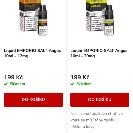
ý
Nejprodávanější
e
p
Abecedně
n
i
í
s
Liquid EMPORIO SALT Angus
Liquid EMPORIO SALT Angus
p
10ml - 12mg
10ml - 20mg
p
r
r
199 Kč
199 Kč
o
Skladem
Skladem
o
d
DO KOŠÍKU
DO KOŠÍKU
d
u
Neslazená tabáková chuť, ve
u
které se mísí tóny tabáku,
k
oříšku a kávy.