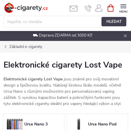
Přejít
NÁKUPNÍ
KOŠÍK
na
obsah
HLEDAT
⛟ Doprava ZDARMA od 3000 Kč!
Základní e-cigarety
Elektronické cigarety Lost Vape
Elektronické cigarety Lost Vape
jsou známé pro svůj inovativní
design a špičkovou kvalitu. Nabízejí širokou škálu modelů, včetně
Ursa Nano s různými možnostmi pro personalizovaný vaping
zážitek. S vysokou kapacitou baterií a pokročilými funkcemi jsou
tyto elektronické cigarety ideální pro vapery hledající výkon a styl.
Ursa Nano 3
Ursa Nano Pod