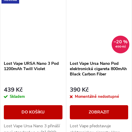
precizním zpracováním a
precizním zpracováním a
poskytuje maximální výkon...
poskytuje maximální výkon...
–20 %
490 Kč
Lost Vape URSA Nano 3 Pod
Lost Vape Ursa Nano Pod
1200mAh Twill Violet
elektronická cigareta 800mAh
Black Carbon Fiber
439 Kč
390 Kč
Skladem
Momentálně nedostupné
DO KOŠÍKU
ZOBRAZIT
Lost Vape Ursa Nano 3 přináší
Lost Vape představuje