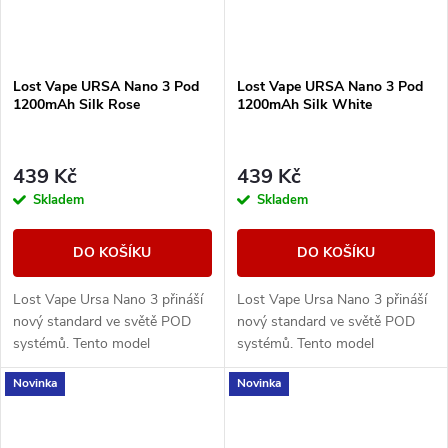
Lost Vape URSA Nano 3 Pod
Lost Vape URSA Nano 3 Pod
1200mAh Silk Rose
1200mAh Silk White
439 Kč
439 Kč
Skladem
Skladem
DO KOŠÍKU
DO KOŠÍKU
Lost Vape Ursa Nano 3 přináší
Lost Vape Ursa Nano 3 přináší
nový standard ve světě POD
nový standard ve světě POD
systémů. Tento model
systémů. Tento model
kombinuje elegantní design s
kombinuje elegantní design s
Novinka
Novinka
precizním zpracováním a
precizním zpracováním a
poskytuje maximální výkon...
poskytuje maximální výkon...