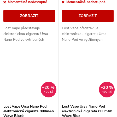
Momentálně nedostupné
Momentálně nedostupné
ZOBRAZIT
ZOBRAZIT
Lost Vape představuje
Lost Vape představuje
elektronickou cigaretu Ursa
elektronickou cigaretu Ursa
Nano Pod ve vytříbených
Nano Pod ve vytříbených
barevných provedení. Tělo
barevných provedení. Tělo
baterie je vybaveno
baterie je vybaveno
monočlánkem o kapacitě
monočlánkem o kapacitě
800mAh, LED...
800mAh, LED...
–20 %
–20 %
490 Kč
490 Kč
Lost Vape Ursa Nano Pod
Lost Vape Ursa Nano Pod
elektronická cigareta 800mAh
elektronická cigareta 800mAh
Wave Black
Wave Blue