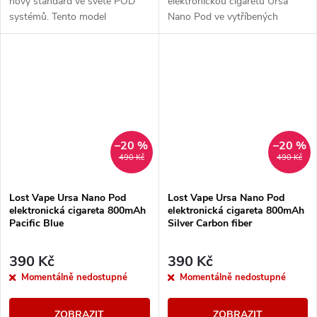
nový standard ve světě POD
elektronickou cigaretu Ursa
systémů. Tento model
Nano Pod ve vytříbených
kombinuje elegantní design s
barevných provedení. Tělo
precizním zpracováním a
baterie je vybaveno
poskytuje maximální výkon...
monočlánkem o kapacitě
800mAh, LED...
–20 %
–20 %
490 Kč
490 Kč
Lost Vape Ursa Nano Pod
Lost Vape Ursa Nano Pod
elektronická cigareta 800mAh
elektronická cigareta 800mAh
Pacific Blue
Silver Carbon fiber
390 Kč
390 Kč
Momentálně nedostupné
Momentálně nedostupné
ZOBRAZIT
ZOBRAZIT