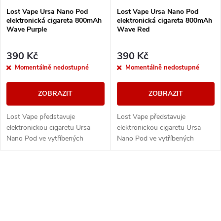
Lost Vape Ursa Nano Pod
Lost Vape Ursa Nano Pod
elektronická cigareta 800mAh
elektronická cigareta 800mAh
Wave Purple
Wave Red
390 Kč
390 Kč
Momentálně nedostupné
Momentálně nedostupné
ZOBRAZIT
ZOBRAZIT
Lost Vape představuje
Lost Vape představuje
elektronickou cigaretu Ursa
elektronickou cigaretu Ursa
Nano Pod ve vytříbených
Nano Pod ve vytříbených
barevných provedení. Tělo
barevných provedení. Tělo
baterie je vybaveno
baterie je vybaveno
monočlánkem o kapacitě
monočlánkem o kapacitě
O
800mAh, LED...
800mAh, LED...
v
l