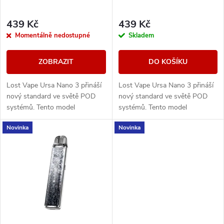
r
r
439 Kč
439 Kč
o
Momentálně nedostupné
Skladem
o
d
ZOBRAZIT
DO KOŠÍKU
d
u
Lost Vape Ursa Nano 3 přináší
Lost Vape Ursa Nano 3 přináší
u
nový standard ve světě POD
nový standard ve světě POD
k
systémů. Tento model
systémů. Tento model
k
kombinuje elegantní design s
kombinuje elegantní design s
Novinka
Novinka
precizním zpracováním a
precizním zpracováním a
t
poskytuje maximální výkon...
poskytuje maximální výkon...
t
ů
ů