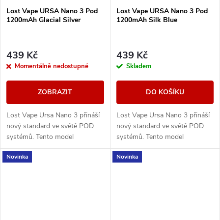
Lost Vape URSA Nano 3 Pod
Lost Vape URSA Nano 3 Pod
1200mAh Glacial Silver
1200mAh Silk Blue
439 Kč
439 Kč
Momentálně nedostupné
Skladem
ZOBRAZIT
DO KOŠÍKU
Lost Vape Ursa Nano 3 přináší
Lost Vape Ursa Nano 3 přináší
nový standard ve světě POD
nový standard ve světě POD
systémů. Tento model
systémů. Tento model
kombinuje elegantní design s
kombinuje elegantní design s
Novinka
Novinka
precizním zpracováním a
precizním zpracováním a
poskytuje maximální výkon...
poskytuje maximální výkon...