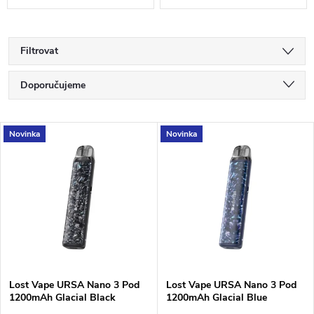
Filtrovat
Ř
Doporučujeme
a
Nejlevnější
V
Novinka
Novinka
Nejdražší
z
ý
Nejprodávanější
e
p
Abecedně
n
i
í
s
Lost Vape URSA Nano 3 Pod
Lost Vape URSA Nano 3 Pod
p
1200mAh Glacial Black
1200mAh Glacial Blue
p