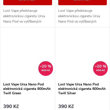
Lost Vape představuje
Lost Vape představuje
elektronickou cigaretu Ursa
elektronickou cigaretu Ursa
Nano Pod ve vytříbených
Nano Pod ve vytříbených
barevných provedení. Tělo
barevných provedení. Tělo
baterie je vybaveno
baterie je vybaveno
monočlánkem o kapacitě
monočlánkem o kapacitě
800mAh, LED...
800mAh, LED...
–20 %
–20 %
490 Kč
490 Kč
Lost Vape Ursa Nano Pod
Lost Vape Ursa Nano Pod
elektronická cigareta 800mAh
elektronická cigareta 800mAh
Twill Green
Twill Silver
390 Kč
390 Kč