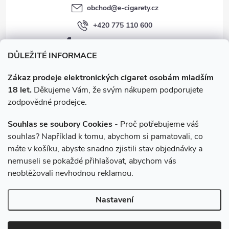
obchod
@
e-cigarety.cz
ý
+420 775 110 600
p
facebook.com/e-cigarety.cz
i
DŮLEŽITÉ INFORMACE
s
Zákaz prodeje elektronických cigaret osobám mladším
18 let.
Děkujeme Vám, že svým nákupem podporujete
u
zodpovědné prodejce.
Souhlas se soubory Cookies
- Proč potřebujeme váš
souhlas? Například k tomu, abychom si pamatovali, co
máte v košíku, abyste snadno zjistili stav objednávky a
Instagram
nemuseli se pokaždé přihlašovat, abychom vás
neobtěžovali nevhodnou reklamou.
Copyright 2026
e-cigarety.cz
. Všechna práva vyhrazena.
Upravit
Nastavení
nastavení cookies