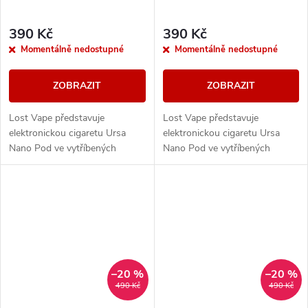
390 Kč
390 Kč
Momentálně nedostupné
Momentálně nedostupné
ZOBRAZIT
ZOBRAZIT
Lost Vape představuje
Lost Vape představuje
elektronickou cigaretu Ursa
elektronickou cigaretu Ursa
Nano Pod ve vytříbených
Nano Pod ve vytříbených
barevných provedení. Tělo
barevných provedení. Tělo
baterie je vybaveno
baterie je vybaveno
monočlánkem o kapacitě
monočlánkem o kapacitě
800mAh, LED...
800mAh, LED...
–20 %
–20 %
490 Kč
490 Kč