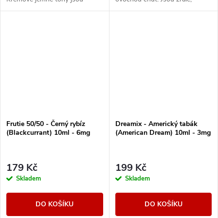
nepopsatelně svůdné a s
pořádně šťavnaté a ve vaší e-
každým potahem vás přenesou
cigaretě vykouzlí krásně
na sluncem vyhřáté...
výraznou příchuť.
Frutie 50/50 - Černý rybíz
Dreamix - Americký tabák
(Blackcurrant) 10ml - 6mg
(American Dream) 10ml - 3mg
179 Kč
199 Kč
Skladem
Skladem
DO KOŠÍKU
DO KOŠÍKU