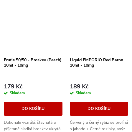
Frutie 50/50 - Broskev (Peach)
Liquid EMPORIO Red Baron
10ml - 18mg
10ml - 18mg
179 Kč
189 Kč
Skladem
Skladem
DO KOŠÍKU
DO KOŠÍKU
Dokonale vyzrálá, šťavnatá a
Červený a černý rybíz se prolíná
příjemně sladká broskev ukrytá
s jahodou. Černé rozinky, anýz