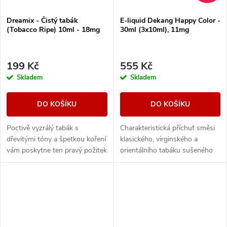
Dreamix - Čistý tabák
E-liquid Dekang Happy Color -
(Tobacco Ripe) 10ml - 18mg
30ml (3x10ml), 11mg
199 Kč
555 Kč
Skladem
Skladem
DO KOŠÍKU
DO KOŠÍKU
Poctivě vyzrálý tabák s
Charakteristická příchuť směsi
dřevitými tóny a špetkou koření
klasického, virginského a
vám poskytne ten pravý požitek
orientálního tabáku sušeného
z vapování vynikající tabákové
žárem slunce.
příchutě.