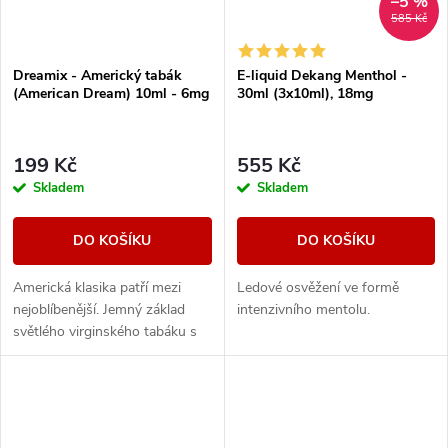
–5 %
585 Kč
Dreamix - Americký tabák
E-liquid Dekang Menthol -
(American Dream) 10ml - 6mg
30ml (3x10ml), 18mg
199 Kč
555 Kč
Skladem
Skladem
DO KOŠÍKU
DO KOŠÍKU
Americká klasika patří mezi
Ledové osvěžení ve formě
nejoblíbenější. Jemný základ
intenzivního mentolu.
světlého virginského tabáku s
sebou nese nenápadné lehce
nasládlé tóny. Výborná příchuť
pro...