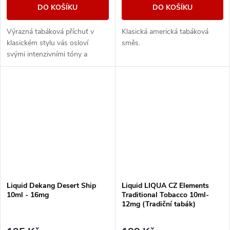
DO KOŠÍKU
DO KOŠÍKU
Výrazná tabáková příchuť v
Klasická americká tabáková
klasickém stylu vás osloví
směs.
svými intenzivními tóny a
dřevitou dochutí.
Liquid Dekang Desert Ship
Liquid LIQUA CZ Elements
10ml - 16mg
Traditional Tobacco 10ml-
12mg (Tradiční tabák)