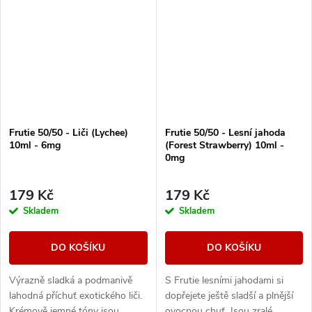
Frutie 50/50 - Liči (Lychee)
Frutie 50/50 - Lesní jahoda
10ml - 6mg
(Forest Strawberry) 10ml -
0mg
179 Kč
179 Kč
Skladem
Skladem
DO KOŠÍKU
DO KOŠÍKU
Výrazně sladká a podmanivě
S Frutie lesními jahodami si
lahodná příchuť exotického liči.
dopřejete ještě sladší a plnější
Krémově jemné tóny jsou
ovocnou chuť. Jsou zralé,