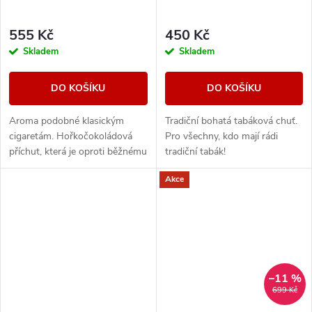
555 Kč
450 Kč
Skladem
Skladem
DO KOŠÍKU
DO KOŠÍKU
Aroma podobné klasickým
Tradiční bohatá tabáková chuť.
cigaretám. Hořkočokoládová
Pro všechny, kdo mají rádi
příchut, která je oproti běžnému
tradiční tabák!
tabáku jemnější a nasládlejší. Z
Akce
nabídky e-liquidů je tato
značka...
–11 %
699 Kč