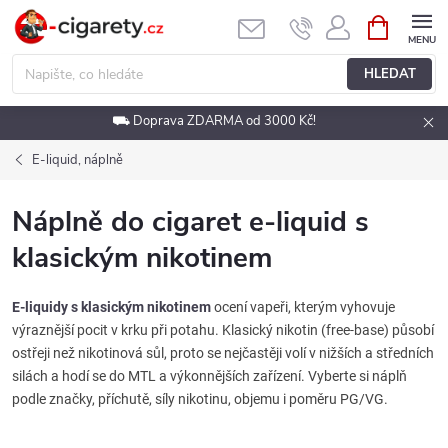
Přejít
NÁKUPNÍ
KOŠÍK
na
obsah
HLEDAT
⛟ Doprava ZDARMA od 3000 Kč!
E-liquid, náplně
Náplně do cigaret e-liquid s
klasickým nikotinem
E-liquidy s klasickým nikotinem
ocení vapeři, kterým vyhovuje
výraznější pocit v krku při potahu. Klasický nikotin (free-base) působí
ostřeji než nikotinová sůl, proto se nejčastěji volí v nižších a středních
silách a hodí se do MTL a výkonnějších zařízení. Vyberte si náplň
podle značky, příchutě, síly nikotinu, objemu i poměru PG/VG.