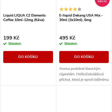
585 Kč
Liquid LIQUA CZ Elements
E-liquid Dekang USA Mix -
Coffee 10ml-12mg (Káva)
30ml (3x10ml), 6mg
199 Kč
495 Kč
Skladem
Skladem
DO KOŠÍKU
DO KOŠÍKU
Aroma podobné klasickým
cigaretám. Hořkočokoládová
příchut, která je oproti běžnému
tabáku jemnější a nasládlejší. Z
nabídky e-liquidů je tato
značka...