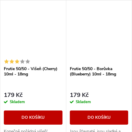
se jí nabažit.
Frutie 50/50 - Višeň (Cherry)
Frutie 50/50 - Borůvka
10ml - 18mg
(Blueberry) 10ml - 18mg
179 Kč
179 Kč
Skladem
Skladem
DO KOŠÍKU
DO KOŠÍKU
Konečně pořádná višeň!
Jsou šťavnaté, jsou sladké a