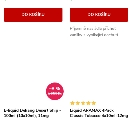
DO KOŠÍKU
DO KOŠÍKU
Příjemně nasládlá příchuť
vanilky s vynikající dochutí.
–8 %
1 950 Kč
E-liquid Dekang Desert Ship -
Liquid ARAMAX 4Pack
100ml (10x10ml), 11mg
Classic Tobacco 4x10ml-12mg