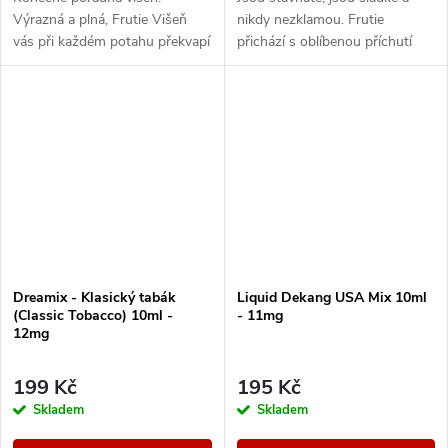
Výrazná a plná, Frutie Višeň
nikdy nezklamou. Frutie
vás při každém potahu překvapí
přichází s oblíbenou příchutí
svou intenzivní a věrnou chutí,
borůvek, která vám prostě
které se nebudete moci nabažit.
nesmí chybět. Plná chuť zralých
borůvek zaútočí...
Dreamix - Klasický tabák
Liquid Dekang USA Mix 10ml
(Classic Tobacco) 10ml -
- 11mg
12mg
199 Kč
195 Kč
Skladem
Skladem