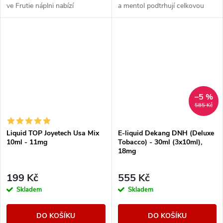
ve Frutie náplni nabízí
a mentol podtrhují celkovou
autentickou ovocnou příchuť.
kompozici.
Intenzivní a výrazná broskev s
plnou chutí...
–5 %
585 Kč
Liquid TOP Joyetech Usa Mix
E-liquid Dekang DNH (Deluxe
10ml - 11mg
Tobacco) - 30ml (3x10ml),
18mg
199 Kč
555 Kč
Skladem
Skladem
DO KOŠÍKU
DO KOŠÍKU