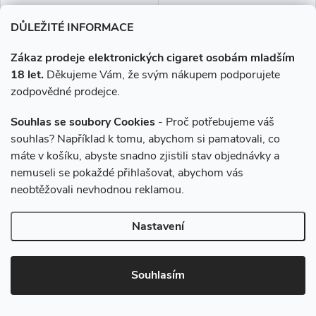
DO KOŠÍKU
DO KOŠÍKU
DŮLEŽITÉ INFORMACE
Zákaz prodeje elektronických cigaret osobám mladším
Orientální tabák.
Silný tabák v kubánském
18 let.
Děkujeme Vám, že svým nákupem podporujete
doutníku... České liquidy WAY
to Vape jsou díky vyváženému
zodpovědné prodejce.
poměru složek 50PG/50VG
vhodné do všech typů
Souhlas se soubory Cookies
- Proč potřebujeme váš
elektronických cigaret. Při...
souhlas? Například k tomu, abychom si pamatovali, co
máte v košíku, abyste snadno zjistili stav objednávky a
nemuseli se pokaždé přihlašovat, abychom vás
neobtěžovali nevhodnou reklamou.
–6 %
Nastavení
975 Kč
Liquid Dekang Tobacco 10ml -
E-liquid Dekang Desert Ship -
Souhlasím
18mg
50ml (5x10ml), 3mg