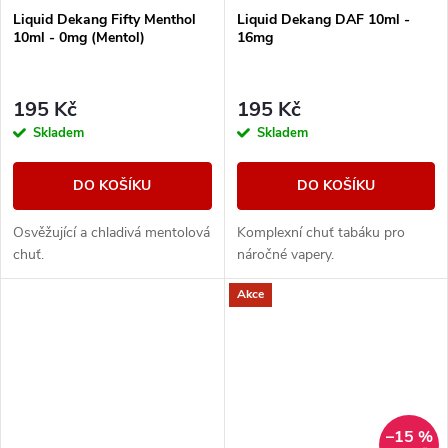
Liquid Dekang Fifty Menthol
Liquid Dekang DAF 10ml -
10ml - 0mg (Mentol)
16mg
195 Kč
195 Kč
Skladem
Skladem
DO KOŠÍKU
DO KOŠÍKU
Osvěžující a chladivá mentolová
Komplexní chuť tabáku pro
chuť.
náročné vapery.
Akce
–15 %