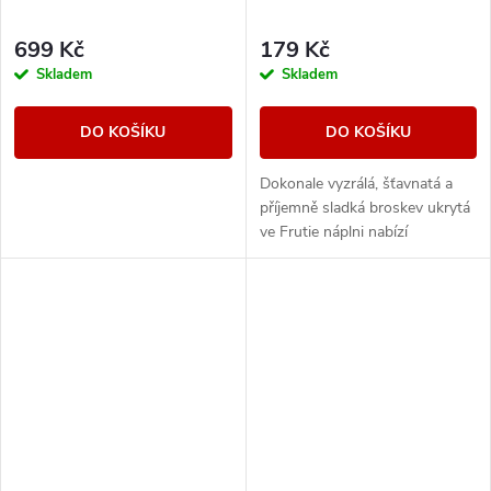
699 Kč
179 Kč
Skladem
Skladem
DO KOŠÍKU
DO KOŠÍKU
Dokonale vyzrálá, šťavnatá a
příjemně sladká broskev ukrytá
ve Frutie náplni nabízí
autentickou ovocnou příchuť.
Intenzivní a výrazná broskev s
plnou chutí...