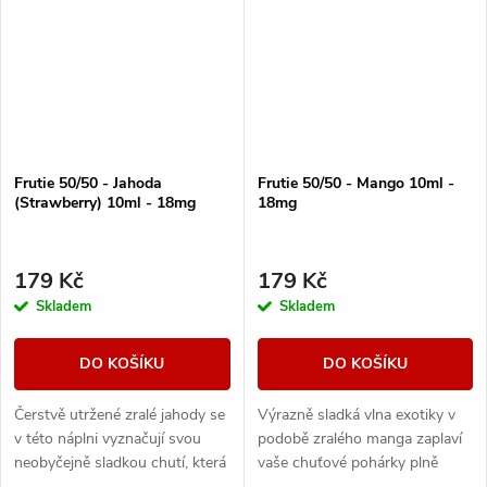
Frutie 50/50 - Jahoda
Frutie 50/50 - Mango 10ml -
(Strawberry) 10ml - 18mg
18mg
179 Kč
179 Kč
Skladem
Skladem
DO KOŠÍKU
DO KOŠÍKU
Čerstvě utržené zralé jahody se
Výrazně sladká vlna exotiky v
v této náplni vyznačují svou
podobě zralého manga zaplaví
neobyčejně sladkou chutí, která
vaše chuťové pohárky plně
vás nadchne a nebudete moci
ovocnou příchutí.