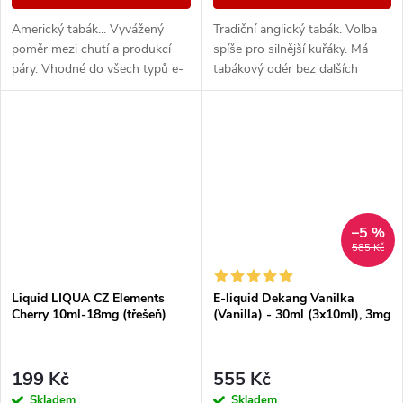
Americký tabák... Vyvážený
Tradiční anglický tabák. Volba
poměr mezi chutí a produkcí
spíše pro silnější kuřáky. Má
páry. Vhodné do všech typů e-
tabákový odér bez dalších
cigaret
aromatických prvků.
–5 %
585 Kč
Liquid LIQUA CZ Elements
E-liquid Dekang Vanilka
Cherry 10ml-18mg (třešeň)
(Vanilla) - 30ml (3x10ml), 3mg
199 Kč
555 Kč
Skladem
Skladem