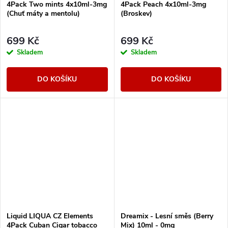
4Pack Two mints 4x10ml-3mg
4Pack Peach 4x10ml-3mg
(Chuť máty a mentolu)
(Broskev)
699 Kč
699 Kč
Skladem
Skladem
DO KOŠÍKU
DO KOŠÍKU
Liquid LIQUA CZ Elements
Dreamix - Lesní směs (Berry
4Pack Cuban Cigar tobacco
Mix) 10ml - 0mg