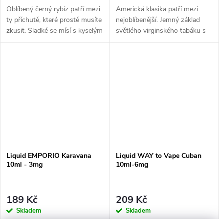
Oblíbený černý rybíz patří mezi
Americká klasika patří mezi
ty příchutě, které prostě musíte
nejoblíbenější. Jemný základ
zkusit. Sladké se mísí s kyselým
světlého virginského tabáku s
a tahle šťavnatá Frutie náplň
sebou nese nenápadné lehce
zaplaví vaše chuťové pohárky...
nasládlé tóny. Výborná příchuť
pro...
Liquid EMPORIO Karavana
Liquid WAY to Vape Cuban
10ml - 3mg
10ml-6mg
189 Kč
209 Kč
Skladem
Skladem