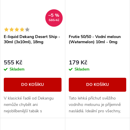
–5 %
585 Kč
E-liquid Dekang Desert Ship -
Frutie 50/50 - Vodní meloun
30ml (3x10ml), 18mg
(Watermelon) 10ml - 0mg
555 Kč
179 Kč
Skladem
Skladem
DO KOŠÍKU
DO KOŠÍKU
V klasické řadě od Dekangu
Tato lehká příchuť svěžího
nemůže chybět ani
vodního melounu je příjemně
nejoblíbenější tabák s
nasládlá. Ideální pro všechny,
legendárním velbloudem.
kteří si chtějí odpočinou od
intenzivních příchutí.