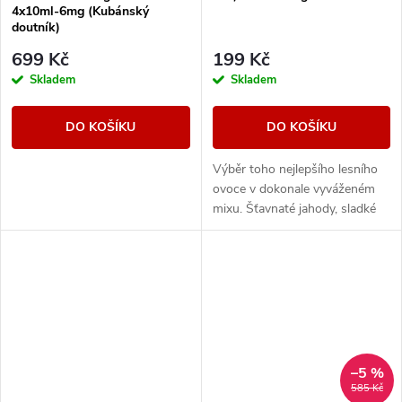
4x10ml-6mg (Kubánský
doutník)
699 Kč
199 Kč
Skladem
Skladem
DO KOŠÍKU
DO KOŠÍKU
Výběr toho nejlepšího lesního
ovoce v dokonale vyváženém
mixu. Šťavnaté jahody, sladké
maliny nebo vyzrálé borůvky, to
vše v jedné vynikající náplni.
–5 %
585 Kč