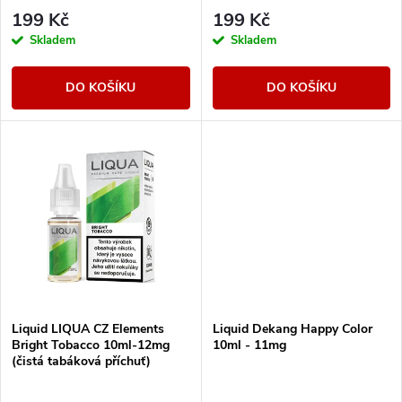
r
r
199 Kč
199 Kč
o
Skladem
Skladem
o
d
DO KOŠÍKU
DO KOŠÍKU
d
u
u
k
k
t
t
ů
ů
Liquid LIQUA CZ Elements
Liquid Dekang Happy Color
Bright Tobacco 10ml-12mg
10ml - 11mg
(čistá tabáková příchuť)