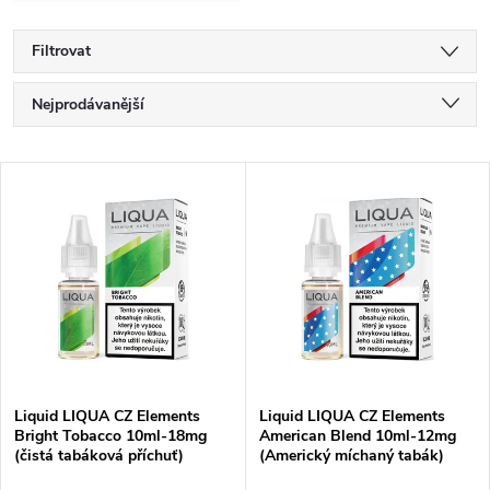
Filtrovat
Ř
Nejprodávanější
a
Doporučujeme
V
Nejlevnější
z
ý
Nejdražší
e
p
Abecedně
n
i
í
s
Liquid LIQUA CZ Elements
Liquid LIQUA CZ Elements
p
Bright Tobacco 10ml-18mg
American Blend 10ml-12mg
p
(čistá tabáková příchuť)
(Americký míchaný tabák)