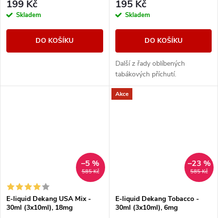
199 Kč
195 Kč
Skladem
Skladem
DO KOŠÍKU
DO KOŠÍKU
Další z řady oblíbených
tabákových příchutí.
Akce
–5 %
–23 %
585 Kč
585 Kč
E-liquid Dekang USA Mix -
E-liquid Dekang Tobacco -
30ml (3x10ml), 18mg
30ml (3x10ml), 6mg