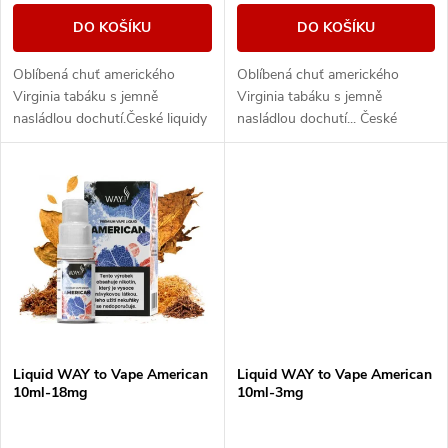
o
d
DO KOŠÍKU
DO KOŠÍKU
d
u
Oblíbená chuť amerického
Oblíbená chuť amerického
u
Virginia tabáku s jemně
Virginia tabáku s jemně
k
nasládlou dochutí.České liquidy
nasládlou dochutí... České
k
WAY to Vape jsou díky
liquidy WAY to Vape jsou díky
vyváženému poměru složek
vyváženému poměru složek
t
50PG/50VG vhodné do všech...
50PG/50VG vhodné do všech...
t
ů
ů
Liquid WAY to Vape American
Liquid WAY to Vape American
10ml-18mg
10ml-3mg