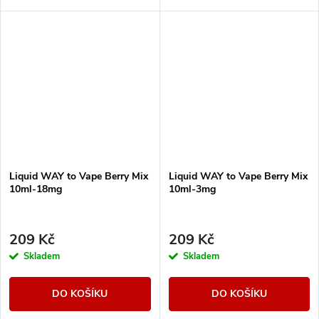
České liquidy WAY to Vape jsou
díky vyváženému poměru
složek 50PG/50VG vhodné do...
Liquid WAY to Vape Berry Mix
Liquid WAY to Vape Berry Mix
10ml-18mg
10ml-3mg
209 Kč
209 Kč
Skladem
Skladem
DO KOŠÍKU
DO KOŠÍKU