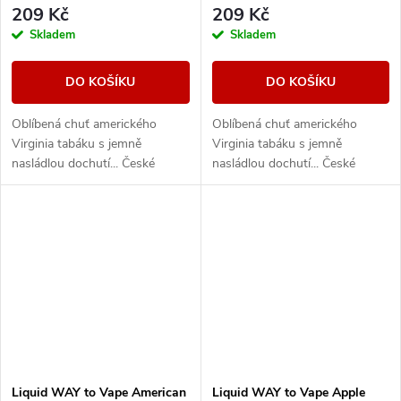
209 Kč
209 Kč
Skladem
Skladem
DO KOŠÍKU
DO KOŠÍKU
Oblíbená chuť amerického
Oblíbená chuť amerického
Virginia tabáku s jemně
Virginia tabáku s jemně
nasládlou dochutí... České
nasládlou dochutí... České
liquidy WAY to Vape jsou díky
liquidy WAY to Vape jsou díky
vyváženému poměru složek
vyváženému poměru složek
50PG/50VG vhodné do všech...
50PG/50VG vhodné do všech...
Liquid WAY to Vape American
Liquid WAY to Vape Apple