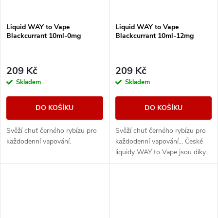
Liquid WAY to Vape
Liquid WAY to Vape
Blackcurrant 10ml-0mg
Blackcurrant 10ml-12mg
209 Kč
209 Kč
Skladem
Skladem
DO KOŠÍKU
DO KOŠÍKU
Svěží chuť černého rybízu pro
Svěží chuť černého rybízu pro
každodenní vapování.
každodenní vapování... České
liquidy WAY to Vape jsou díky
vyváženému poměru složek
50PG/50VG vhodné do všech
typů...