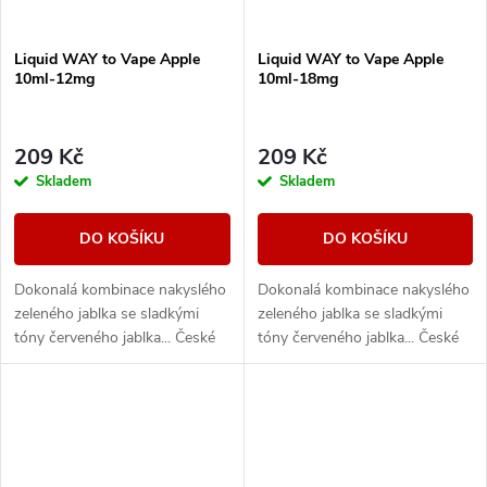
Liquid WAY to Vape Apple
Liquid WAY to Vape Apple
10ml-12mg
10ml-18mg
209 Kč
209 Kč
Skladem
Skladem
DO KOŠÍKU
DO KOŠÍKU
Dokonalá kombinace nakyslého
Dokonalá kombinace nakyslého
zeleného jablka se sladkými
zeleného jablka se sladkými
tóny červeného jablka... České
tóny červeného jablka... České
liquidy WAY to Vape jsou díky
liquidy WAY to Vape jsou díky
vyváženému poměru složek
vyváženému poměru složek
50PG/50VG...
50PG/50VG...