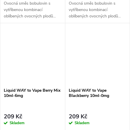
Ovocná směs bobulovin s
Ovocná směs bobulovin s
vytříbenou kombinací
vytříbenou kombinací
oblíbených ovocných plodů...
oblíbených ovocných plodů...
České liquidy WAY to Vape jsou
České liquidy WAY to Vape jsou
díky vyváženému poměru
díky vyváženému poměru
složek 50PG/50VG vhodné do...
složek 50PG/50VG vhodné do...
Liquid WAY to Vape Berry Mix
Liquid WAY to Vape
10ml-6mg
Blackberry 10ml-0mg
209 Kč
209 Kč
Skladem
Skladem