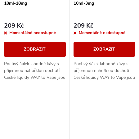
10ml-18mg
10ml-3mg
209 Kč
209 Kč
Momentálně nedostupné
Momentálně nedostupné
ZOBRAZIT
ZOBRAZIT
Poctivý šálek lahodné kávy s
Poctivý šálek lahodné kávy s
příjemnou nahořklou dochutí...
příjemnou nahořklou dochutí...
České liquidy WAY to Vape jsou
České liquidy WAY to Vape jsou
díky vyváženému poměru
díky vyváženému poměru
složek 50PG/50VG vhodné do
složek 50PG/50VG vhodné do
všech typů...
všech typů...