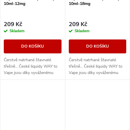
10ml-12mg
10ml-18mg
209 Kč
209 Kč
Skladem
Skladem
DO KOŠÍKU
DO KOŠÍKU
Čerstvě natrhané šťavnaté
Čerstvě natrhané šťavnaté
třešně... České liquidy WAY to
třešně... České liquidy WAY to
Vape jsou díky vyváženému
Vape jsou díky vyváženému
poměru složek 50PG/50VG
poměru složek 50PG/50VG
vhodné do všech typů
vhodné do všech typů
elektronických cigaret. Při...
elektronických cigaret. Při...