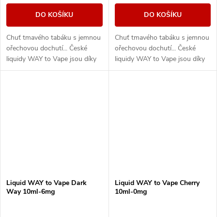
DO KOŠÍKU
DO KOŠÍKU
Chuť tmavého tabáku s jemnou
Chuť tmavého tabáku s jemnou
ořechovou dochutí... České
ořechovou dochutí... České
liquidy WAY to Vape jsou díky
liquidy WAY to Vape jsou díky
vyváženému poměru složek
vyváženému poměru složek
50PG/50VG vhodné do všech
50PG/50VG vhodné do všech
typů elektronických...
typů elektronických...
Liquid WAY to Vape Dark
Liquid WAY to Vape Cherry
Way 10ml-6mg
10ml-0mg