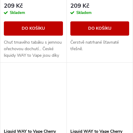
209 Kč
209 Kč
Skladem
Skladem
DO KOŠÍKU
DO KOŠÍKU
Chuť tmavého tabáku s jemnou
Čerstvě natrhané šťavnaté
ořechovou dochutí... České
třešně.
liquidy WAY to Vape jsou díky
vyváženému poměru složek
50PG/50VG vhodné do všech
typů elektronických...
Liquid WAY to Vape Cherry
Liquid WAY to Vape Cherry