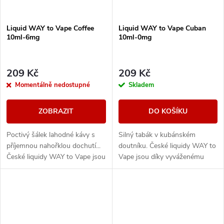
Liquid WAY to Vape Coffee
Liquid WAY to Vape Cuban
10ml-6mg
10ml-0mg
209 Kč
209 Kč
Momentálně nedostupné
Skladem
ZOBRAZIT
DO KOŠÍKU
Poctivý šálek lahodné kávy s
Silný tabák v kubánském
příjemnou nahořklou dochutí...
doutníku. České liquidy WAY to
České liquidy WAY to Vape jsou
Vape jsou díky vyváženému
díky vyváženému poměru
poměru složek 50PG/50VG
složek 50PG/50VG vhodné do
vhodné do všech typů
všech typů...
elektronických cigaret. Při...