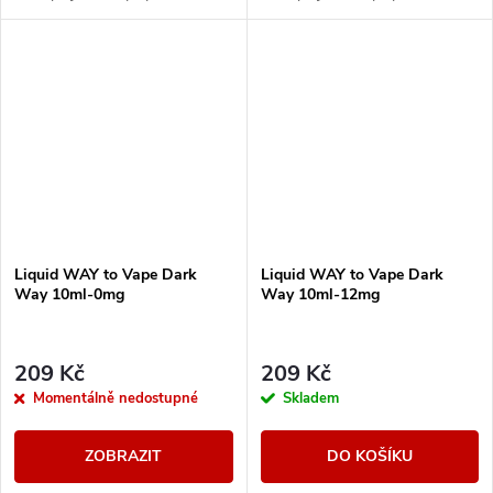
poměru složek 50PG/50VG
poměru složek 50PG/50VG
vhodné do všech typů
vhodné do všech typů
elektronických cigaret. Při...
elektronických cigaret. Při...
Liquid WAY to Vape Dark
Liquid WAY to Vape Dark
Way 10ml-0mg
Way 10ml-12mg
209 Kč
209 Kč
Momentálně nedostupné
Skladem
ZOBRAZIT
DO KOŠÍKU