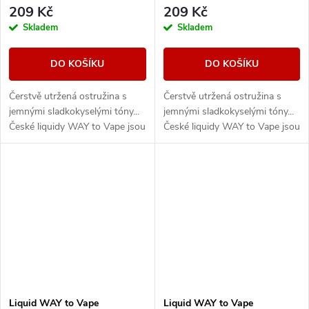
209 Kč
209 Kč
Skladem
Skladem
DO KOŠÍKU
DO KOŠÍKU
Čerstvě utržená ostružina s
Čerstvě utržená ostružina s
jemnými sladkokyselými tóny...
jemnými sladkokyselými tóny...
České liquidy WAY to Vape jsou
České liquidy WAY to Vape jsou
díky vyváženému poměru
díky vyváženému poměru
složek 50PG/50VG vhodné do
složek 50PG/50VG vhodné do
všech typů...
všech typů...
Liquid WAY to Vape
Liquid WAY to Vape