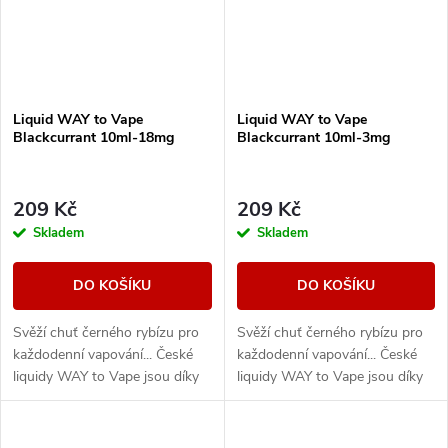
Liquid WAY to Vape
Liquid WAY to Vape
Blackcurrant 10ml-18mg
Blackcurrant 10ml-3mg
209 Kč
209 Kč
Skladem
Skladem
DO KOŠÍKU
DO KOŠÍKU
Svěží chuť černého rybízu pro
Svěží chuť černého rybízu pro
každodenní vapování... České
každodenní vapování... České
liquidy WAY to Vape jsou díky
liquidy WAY to Vape jsou díky
vyváženému poměru složek
vyváženému poměru složek
50PG/50VG vhodné do všech
50PG/50VG vhodné do všech
typů...
typů...