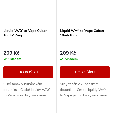
Liquid WAY to Vape Cuban
Liquid WAY to Vape Cuban
10ml-12mg
10ml-18mg
209 Kč
209 Kč
Skladem
Skladem
DO KOŠÍKU
DO KOŠÍKU
Silný tabák v kubánském
Silný tabák v kubánském
doutníku... České liquidy WAY
doutníku... České liquidy WAY
to Vape jsou díky vyváženému
to Vape jsou díky vyváženému
poměru složek 50PG/50VG
poměru složek 50PG/50VG
vhodné do všech typů
vhodné do všech typů
elektronických cigaret. Při...
elektronických cigaret. Při...