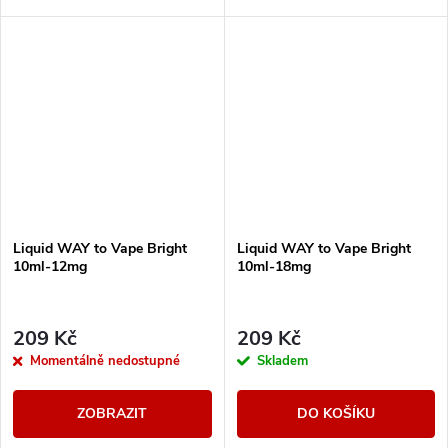
vyváženému poměru složek
50PG/50VG vhodné do všech
typů...
Liquid WAY to Vape Bright
Liquid WAY to Vape Bright
10ml-12mg
10ml-18mg
209 Kč
209 Kč
Momentálně nedostupné
Skladem
ZOBRAZIT
DO KOŠÍKU