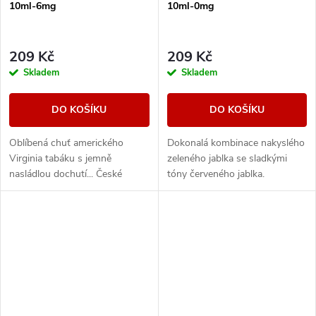
10ml-6mg
10ml-0mg
209 Kč
209 Kč
Skladem
Skladem
DO KOŠÍKU
DO KOŠÍKU
Oblíbená chuť amerického
Dokonalá kombinace nakyslého
Virginia tabáku s jemně
zeleného jablka se sladkými
nasládlou dochutí... České
tóny červeného jablka.
liquidy WAY to Vape jsou díky
vyváženému poměru složek
50PG/50VG vhodné do všech...