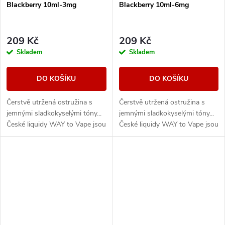
Blackberry 10ml-3mg
Blackberry 10ml-6mg
209 Kč
209 Kč
Skladem
Skladem
DO KOŠÍKU
DO KOŠÍKU
Čerstvě utržená ostružina s
Čerstvě utržená ostružina s
jemnými sladkokyselými tóny...
jemnými sladkokyselými tóny...
České liquidy WAY to Vape jsou
České liquidy WAY to Vape jsou
díky vyváženému poměru
díky vyváženému poměru
složek 50PG/50VG vhodné do
složek 50PG/50VG vhodné do
všech typů...
všech typů...