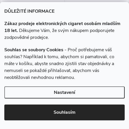
DŮLEŽITÉ INFORMACE
Zákaz prodeje elektronických cigaret osobám mladším
18 let.
Děkujeme Vám, že svým nákupem podporujete
Liquid WAY to Vape Mango
Liquid WAY to Vape Mango
zodpovědné prodejce.
10ml-0mg
10ml-12mg
Souhlas se soubory Cookies
- Proč potřebujeme váš
souhlas? Například k tomu, abychom si pamatovali, co
209 Kč
209 Kč
máte v košíku, abyste snadno zjistili stav objednávky a
Skladem
Skladem
nemuseli se pokaždé přihlašovat, abychom vás
neobtěžovali nevhodnou reklamou.
DO KOŠÍKU
DO KOŠÍKU
Nastavení
Výrazná chuť sladkého a
Výrazná chuť sladkého a
zralého manga.
zralého manga... České liquidy
WAY to Vape jsou díky
Souhlasím
vyváženému poměru složek
50PG/50VG vhodné do všech
typů elektronických cigaret....