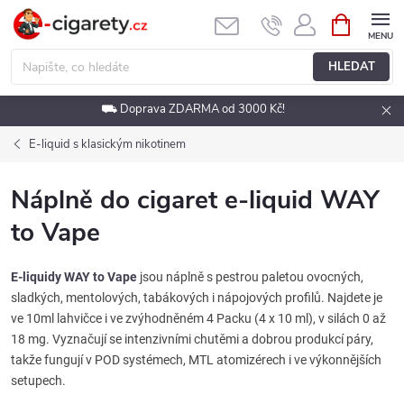
Přejít
NÁKUPNÍ
KOŠÍK
na
obsah
HLEDAT
⛟ Doprava ZDARMA od 3000 Kč!
E-liquid s klasickým nikotinem
Náplně do cigaret e-liquid WAY
to Vape
E-liquidy WAY to Vape
jsou náplně s pestrou paletou ovocných,
sladkých, mentolových, tabákových i nápojových profilů. Najdete je
ve 10ml lahvičce i ve zvýhodněném 4 Packu (4 x 10 ml), v silách 0 až
18 mg. Vyznačují se intenzivními chutěmi a dobrou produkcí páry,
takže fungují v POD systémech, MTL atomizérech i ve výkonnějších
setupech.