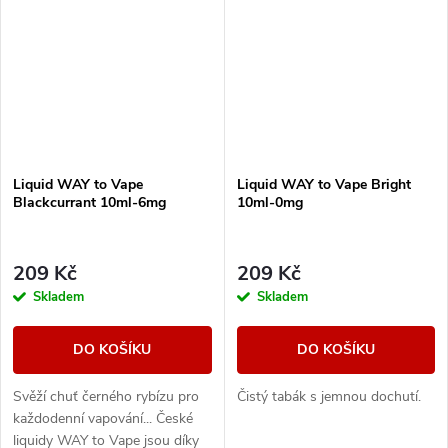
Liquid WAY to Vape
Liquid WAY to Vape Bright
Blackcurrant 10ml-6mg
10ml-0mg
209 Kč
209 Kč
Skladem
Skladem
DO KOŠÍKU
DO KOŠÍKU
Svěží chuť černého rybízu pro
Čistý tabák s jemnou dochutí.
každodenní vapování... České
liquidy WAY to Vape jsou díky