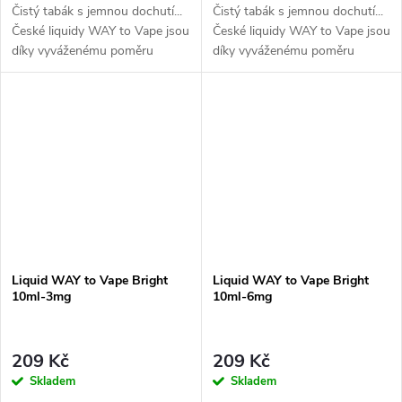
Čistý tabák s jemnou dochutí...
Čistý tabák s jemnou dochutí...
České liquidy WAY to Vape jsou
České liquidy WAY to Vape jsou
díky vyváženému poměru
díky vyváženému poměru
složek 50PG/50VG vhodné do
složek 50PG/50VG vhodné do
všech typů elektronických
všech typů elektronických
cigaret. Při...
cigaret. Při...
Liquid WAY to Vape Bright
Liquid WAY to Vape Bright
10ml-3mg
10ml-6mg
209 Kč
209 Kč
Skladem
Skladem