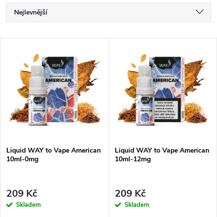
Ř
Nejlevnější
a
Doporučujeme
V
Nejdražší
z
ý
Nejprodávanější
e
p
Abecedně
n
i
í
s
Liquid WAY to Vape American
Liquid WAY to Vape American
p
10ml-0mg
10ml-12mg
p
r
r
209 Kč
209 Kč
o
Skladem
Skladem