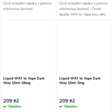
Chuť tmavého tabáku s jemnou
Chuť tmavého tabáku s jemnou
ořechovou dochutí.
ořechovou dochutí... České
liquidy WAY to Vape jsou díky
vyváženému poměru složek
50PG/50VG vhodné do všech
typů elektronických...
Liquid WAY to Vape Dark
Liquid WAY to Vape Dark
Way 10ml-18mg
Way 10ml-3mg
209 Kč
209 Kč
Skladem
Skladem