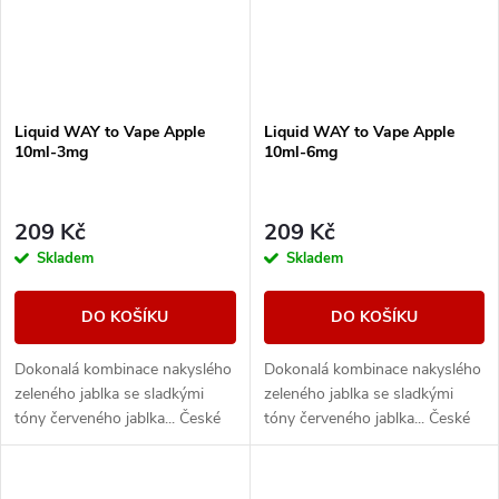
Liquid WAY to Vape Apple
Liquid WAY to Vape Apple
10ml-3mg
10ml-6mg
209 Kč
209 Kč
Skladem
Skladem
DO KOŠÍKU
DO KOŠÍKU
Dokonalá kombinace nakyslého
Dokonalá kombinace nakyslého
zeleného jablka se sladkými
zeleného jablka se sladkými
tóny červeného jablka... České
tóny červeného jablka... České
liquidy WAY to Vape jsou díky
liquidy WAY to Vape jsou díky
vyváženému poměru složek
vyváženému poměru složek
50PG/50VG...
50PG/50VG...