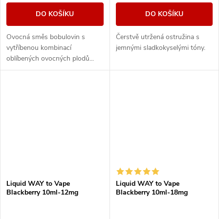
DO KOŠÍKU
DO KOŠÍKU
Ovocná směs bobulovin s
Čerstvě utržená ostružina s
vytříbenou kombinací
jemnými sladkokyselými tóny.
oblíbených ovocných plodů...
České liquidy WAY to Vape jsou
díky vyváženému poměru
složek 50PG/50VG vhodné do...
Liquid WAY to Vape
Liquid WAY to Vape
Blackberry 10ml-12mg
Blackberry 10ml-18mg