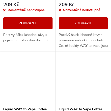
209 Kč
209 Kč
Momentálně nedostupné
Momentálně nedostupné
ZOBRAZIT
ZOBRAZIT
Poctivý šálek lahodné kávy s
Poctivý šálek lahodné kávy s
příjemnou nahořklou dochutí.
příjemnou nahořklou dochutí...
České liquidy WAY to Vape jsou
díky vyváženému poměru
složek 50PG/50VG vhodné do
všech typů...
Liquid WAY to Vape Coffee
Liquid WAY to Vape Coffee