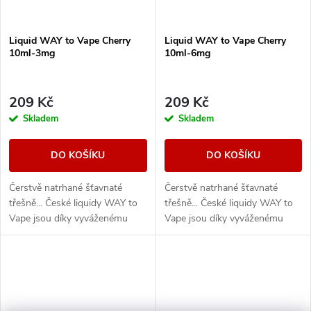
Liquid WAY to Vape Cherry
Liquid WAY to Vape Cherry
10ml-3mg
10ml-6mg
209 Kč
209 Kč
Skladem
Skladem
DO KOŠÍKU
DO KOŠÍKU
Čerstvě natrhané šťavnaté
Čerstvě natrhané šťavnaté
třešně... České liquidy WAY to
třešně... České liquidy WAY to
Vape jsou díky vyváženému
Vape jsou díky vyváženému
poměru složek 50PG/50VG
poměru složek 50PG/50VG
vhodné do všech typů
vhodné do všech typů
elektronických cigaret. Při...
elektronických cigaret. Při...