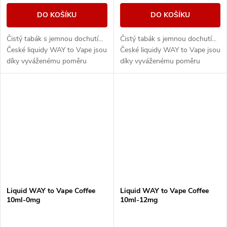
DO KOŠÍKU
DO KOŠÍKU
Čistý tabák s jemnou dochutí...
Čistý tabák s jemnou dochutí...
České liquidy WAY to Vape jsou
České liquidy WAY to Vape jsou
díky vyváženému poměru
díky vyváženému poměru
složek 50PG/50VG vhodné do
složek 50PG/50VG vhodné do
všech typů elektronických
všech typů elektronických
cigaret. Při...
cigaret. Při...
Liquid WAY to Vape Coffee
Liquid WAY to Vape Coffee
10ml-0mg
10ml-12mg