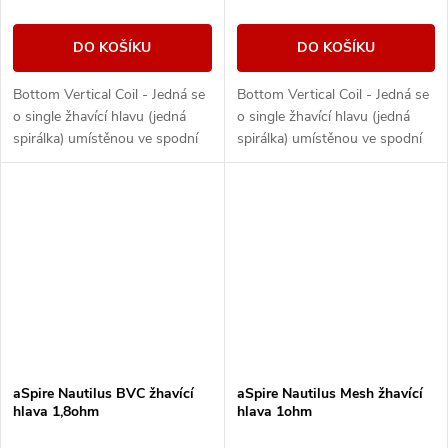
DO KOŠÍKU
DO KOŠÍKU
Bottom Vertical Coil - Jedná se
Bottom Vertical Coil - Jedná se
o single žhavící hlavu (jedná
o single žhavící hlavu (jedná
spirálka) umístěnou ve spodní
spirálka) umístěnou ve spodní
části základny clearomizeru,
části základny clearomizeru,
kdy knot je vertikálně (od
kdy knot je vertikálně (od
shora...
shora...
aSpire Nautilus BVC žhavící
aSpire Nautilus Mesh žhavící
hlava 1,8ohm
hlava 1ohm