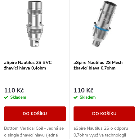
z
ý
Nejprodávanější
e
p
Abecedně
n
i
í
s
aSpire Nautilus 2S BVC
aSpire Nautilus 2S Mesh
p
žhavící hlava 0,4ohm
žhavicí hlava 0,7ohm
p
r
r
110 Kč
110 Kč
o
Skladem
Skladem
o
d
DO KOŠÍKU
DO KOŠÍKU
d
u
Bottom Vertical Coil - Jedná se
aSpire Nautilus 2S o odporu
u
o single žhavící hlavu (jedná
0,7ohm využívá technologii