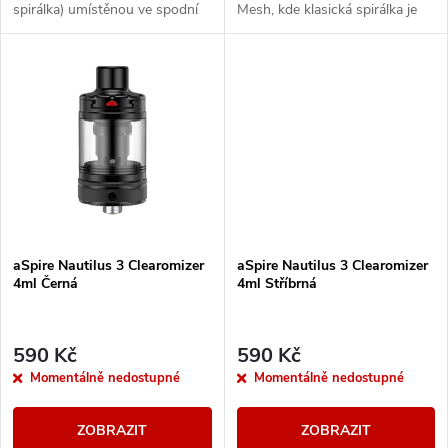
k
spirálka) umístěnou ve spodní
Mesh, kde klasická spirálka je
k
části základny clearomizeru,
nahrazena ,,síťovou mřížkou´´
kdy knot je vertikálně (od
ze žhavicích drátů s rychlým
t
shora...
procesem...
t
ů
ů
aSpire Nautilus 3 Clearomizer
aSpire Nautilus 3 Clearomizer
4ml Černá
4ml Stříbrná
590 Kč
590 Kč
Momentálně nedostupné
Momentálně nedostupné
ZOBRAZIT
ZOBRAZIT