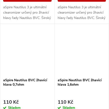
aSpire Nautilus 3 je ultimátní
aSpire Nautilus 3 je ultimátní
clearomizer určený pro žhavicí
clearomizer určený pro žhavicí
hlavy řady Nautilus BVC. Široký
hlavy řady Nautilus BVC. Široký
rozsah nastavení přívodu
rozsah nastavení přívodu
vzduchu obsahuje celkem 7
vzduchu obsahuje celkem 7
možností od...
možností od...
aSpire Nautilus BVC žhavící
aSpire Nautilus BVC žhavící
hlava 0,7ohm
hlava 1,6ohm
110 Kč
110 Kč
Skladem
Skladem