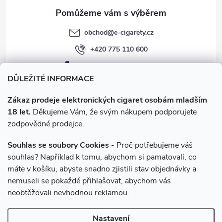
v
obchod
@
e-cigarety.cz
ý
+420 775 110 600
p
facebook.com/e-cigarety.cz
i
DŮLEŽITÉ INFORMACE
s
Zákaz prodeje elektronických cigaret osobám mladším
18 let.
Děkujeme Vám, že svým nákupem podporujete
u
zodpovědné prodejce.
Souhlas se soubory Cookies
- Proč potřebujeme váš
souhlas? Například k tomu, abychom si pamatovali, co
máte v košíku, abyste snadno zjistili stav objednávky a
Instagram
nemuseli se pokaždé přihlašovat, abychom vás
neobtěžovali nevhodnou reklamou.
Copyright 2026
e-cigarety.cz
. Všechna práva vyhrazena.
Upravit
Nastavení