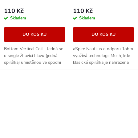
110 Kč
110 Kč
Skladem
Skladem
DO KOŠÍKU
DO KOŠÍKU
Bottom Vertical Coil - Jedná se
aSpire Nautilus o odporu 1ohm
o single žhavící hlavu (jedná
využívá technologii Mesh, kde
spirálka) umístěnou ve spodní
klasická spirálka je nahrazena
části základny clearomizeru,
,,síťovou mřížkou´´ ze žhavicích
kdy knot je vertikálně (od
drátů s rychlým procesem...
shora...