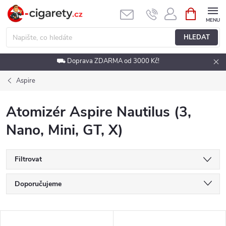
Přejít
NÁKUPNÍ
KOŠÍK
na
obsah
HLEDAT
⛟ Doprava ZDARMA od 3000 Kč!
Aspire
Atomizér Aspire Nautilus (3,
Nano, Mini, GT, X)
Filtrovat
Ř
Doporučujeme
a
Nejlevnější
V
Nejdražší