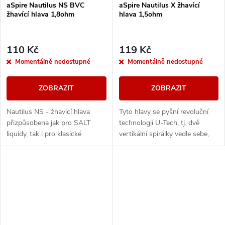
aSpire Nautilus NS BVC
aSpire Nautilus X žhavící
žhavící hlava 1,8ohm
hlava 1,5ohm
110 Kč
119 Kč
Momentálně nedostupné
Momentálně nedostupné
ZOBRAZIT
ZOBRAZIT
Nautilus NS - žhavicí hlava
Tyto hlavy se pyšní revoluční
přizpůsobena jak pro SALT
technologií U-Tech, tj. dvě
liquidy, tak i pro klasické
vertikální spirálky vedle sebe,
liquidy... Bottom Vertical Coil -
kde vzduch prochází postupně
Jedná se o single coil žhavící
oběma spirálkami = velké
hlavu...
množství páry...