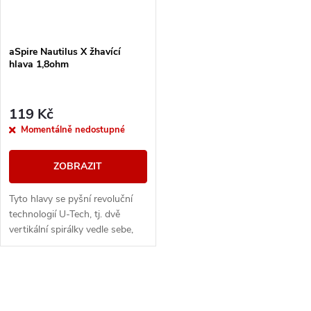
aSpire Nautilus X žhavící
hlava 1,8ohm
119 Kč
Momentálně nedostupné
ZOBRAZIT
Tyto hlavy se pyšní revoluční
technologií U-Tech, tj. dvě
vertikální spirálky vedle sebe,
kde vzduch prochází postupně
oběma spirálkami = velké
množství páry...
O