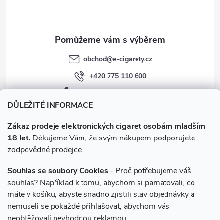
í
k
y
v
obchod
@
e-cigarety.cz
ý
+420 775 110 600
p
facebook.com/e-cigarety.cz
i
DŮLEŽITÉ INFORMACE
s
Zákaz prodeje elektronických cigaret osobám mladším
18 let.
Děkujeme Vám, že svým nákupem podporujete
u
zodpovědné prodejce.
Souhlas se soubory Cookies
- Proč potřebujeme váš
souhlas? Například k tomu, abychom si pamatovali, co
máte v košíku, abyste snadno zjistili stav objednávky a
Instagram
nemuseli se pokaždé přihlašovat, abychom vás
neobtěžovali nevhodnou reklamou.