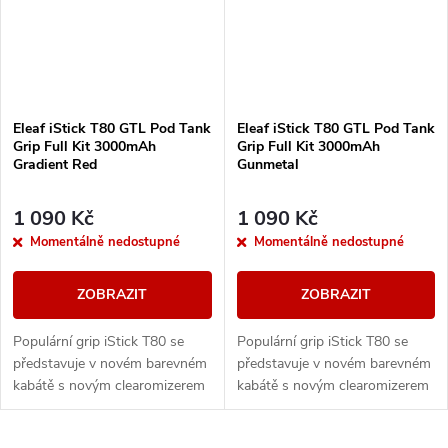
Eleaf iStick T80 GTL Pod Tank
Eleaf iStick T80 GTL Pod Tank
Grip Full Kit 3000mAh
Grip Full Kit 3000mAh
Gradient Red
Gunmetal
1 090 Kč
1 090 Kč
Momentálně nedostupné
Momentálně nedostupné
ZOBRAZIT
ZOBRAZIT
Populární grip iStick T80 se
Populární grip iStick T80 se
představuje v novém barevném
představuje v novém barevném
kabátě s novým clearomizerem
kabátě s novým clearomizerem
GTL Pod. Celokovové tělo
GTL Pod. Celokovové tělo
ukrývá vestavěnou baterii o
ukrývá vestavěnou baterii o