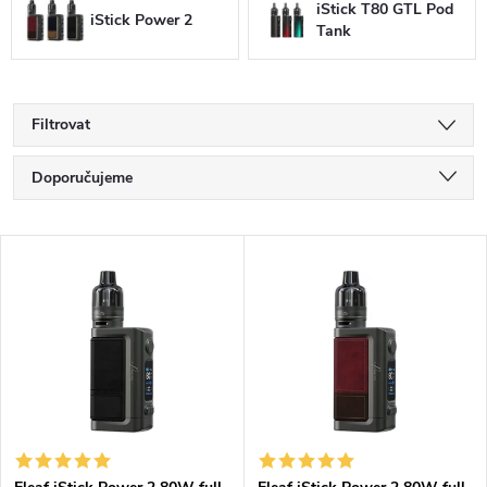
iStick T80 GTL Pod
iStick Power 2
Tank
Filtrovat
Ř
Doporučujeme
a
Nejlevnější
V
Nejdražší
z
ý
Nejprodávanější
e
p
Abecedně
n
i
í
s