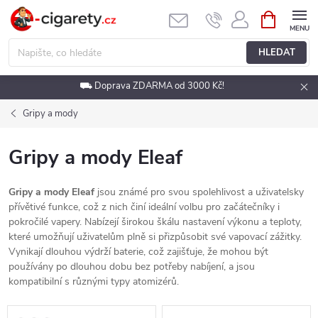
Přejít
NÁKUPNÍ
KOŠÍK
na
obsah
HLEDAT
⛟ Doprava ZDARMA od 3000 Kč!
Gripy a mody
Gripy a mody Eleaf
Gripy a mody Eleaf
jsou známé pro svou spolehlivost a uživatelsky
přívětivé funkce, což z nich činí ideální volbu pro začátečníky i
pokročilé vapery. Nabízejí širokou škálu nastavení výkonu a teploty,
které umožňují uživatelům plně si přizpůsobit své vapovací zážitky.
Vynikají dlouhou výdrží baterie, což zajišťuje, že mohou být
používány po dlouhou dobu bez potřeby nabíjení, a jsou
kompatibilní s různými typy atomizérů.