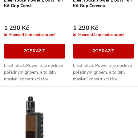
Eleaf iStick Power 2 80W full
Eleaf iStick Power 2 80W full
p
Kit Grip Černá
Kit Grip Červená
p
r
r
1 290 Kč
1 290 Kč
o
Momentálně nedostupné
Momentálně nedostupné
o
d
ZOBRAZIT
ZOBRAZIT
d
u
Eleaf iStick Power 2 je doslova
Eleaf iStick Power 2 je doslova
u
pořádným gripem, a to díky
pořádným gripem, a to díky
k
masivní konstrukci těla
masivní konstrukci těla
k
potažené kůží a vestavěnou
potažené kůží a vestavěnou
baterií o kapacitě 5000mAh s
baterií o kapacitě 5000mAh s
t
rychlým 2A...
rychlým 2A...
t
ů
ů