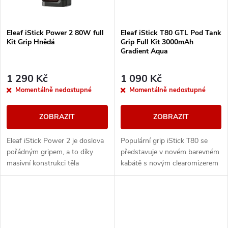
Eleaf iStick Power 2 80W full
Eleaf iStick T80 GTL Pod Tank
Kit Grip Hnědá
Grip Full Kit 3000mAh
Gradient Aqua
1 290 Kč
1 090 Kč
Momentálně nedostupné
Momentálně nedostupné
ZOBRAZIT
ZOBRAZIT
Eleaf iStick Power 2 je doslova
Populární grip iStick T80 se
pořádným gripem, a to díky
představuje v novém barevném
masivní konstrukci těla
kabátě s novým clearomizerem
potažené kůží a vestavěnou
GTL Pod. Celokovové tělo
baterií o kapacitě 5000mAh s
ukrývá vestavěnou baterii o
rychlým 2A...
kapacitě 3000mAh,...