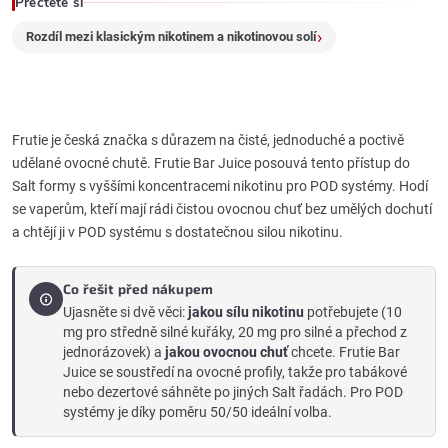
Přečtěte si
y
Rozdíl mezi klasickým nikotinem a nikotinovou solí
v
ý
p
Frutie je česká značka s důrazem na čisté, jednoduché a poctivě
udělané ovocné chutě. Frutie Bar Juice posouvá tento přístup do
i
Salt formy s vyššími koncentracemi nikotinu pro POD systémy. Hodí
se vaperům, kteří mají rádi čistou ovocnou chuť bez umělých dochutí
s
a chtějí ji v POD systému s dostatečnou silou nikotinu.
u
Co řešit před nákupem
Ujasněte si dvě věci:
jakou sílu nikotinu
potřebujete (10
mg pro středně silné kuřáky, 20 mg pro silné a přechod z
jednorázovek) a
jakou ovocnou chuť
chcete. Frutie Bar
Juice se soustředí na ovocné profily, takže pro tabákové
nebo dezertové sáhněte po jiných Salt řadách. Pro POD
systémy je díky poměru 50/50 ideální volba.