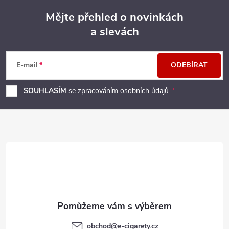
Mějte přehled o novinkách
a slevách
Z
á
E-mail
ODEBÍRAT
p
SOUHLASÍM
se zpracováním
osobních údajů
.
a
t
í
obchod
@
e-cigarety.cz