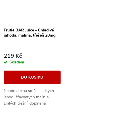
Frutie BAR Juice - Chladivá
jahoda, malina, třešeň 20mg
219 Kč
Skladem
DO KOŠÍKU
Neodolatelná směs sladkých
jahod, šťavnatých malin a
zralých třešní, doplněná
chladivým efektem pro
maximální svěžest. Intenzivní
ovocná exploze s...
O