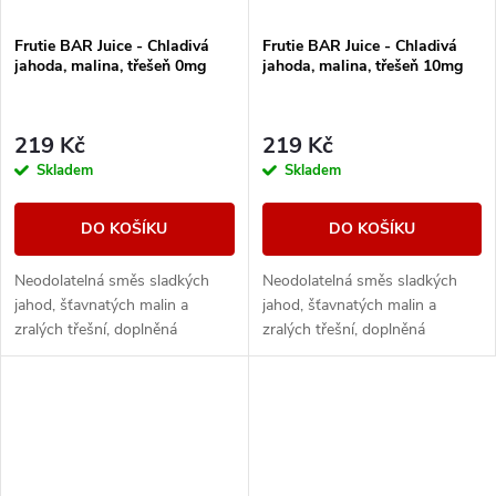
Frutie BAR Juice - Chladivá
Frutie BAR Juice - Chladivá
jahoda, malina, třešeň 0mg
jahoda, malina, třešeň 10mg
219 Kč
219 Kč
Skladem
Skladem
DO KOŠÍKU
DO KOŠÍKU
Neodolatelná směs sladkých
Neodolatelná směs sladkých
jahod, šťavnatých malin a
jahod, šťavnatých malin a
zralých třešní, doplněná
zralých třešní, doplněná
chladivým efektem pro
chladivým efektem pro
maximální svěžest. Intenzivní
maximální svěžest. Intenzivní
ovocná exploze s...
ovocná exploze s...