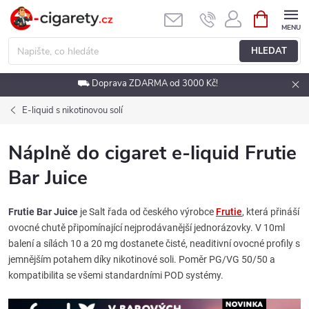
Přejít
NÁKUPNÍ
KOŠÍK
na
obsah
HLEDAT
⛟ Doprava ZDARMA od 3000 Kč!
E-liquid s nikotinovou solí
Náplně do cigaret e-liquid Frutie
Bar Juice
Frutie Bar Juice
je Salt řada od českého výrobce
Frutie
, která přináší
ovocné chutě připomínající nejprodávanější jednorázovky. V 10ml
balení a sílách 10 a 20 mg dostanete čisté, neaditivní ovocné profily s
jemnějším potahem díky nikotinové soli. Poměr PG/VG 50/50 a
kompatibilita se všemi standardními POD systémy.