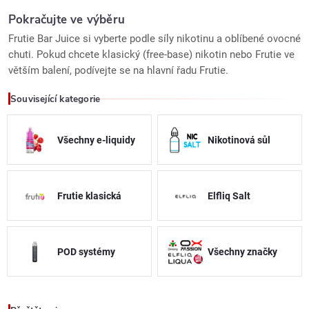
v
Pokračujte ve výběru
Frutie Bar Juice si vyberte podle síly nikotinu a oblíbené ovocné
l
chuti. Pokud chcete klasický (free-base) nikotin nebo Frutie ve
větším balení, podívejte se na hlavní řadu Frutie.
á
Související kategorie
d
a
Všechny e-liquidy
Nikotinová sůl
c
í
Frutie klasická
Elfliq Salt
p
r
POD systémy
Všechny značky
v
k