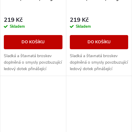
219 Kč
219 Kč
Skladem
Skladem
DO KOŠÍKU
DO KOŠÍKU
Sladká a šťavnatá broskev
Sladká a šťavnatá broskev
doplněná o smysly povzbuzující
doplněná o smysly povzbuzující
ledový dotek přinášející
ledový dotek přinášející
maximální osvěžení. Dokonalá
maximální osvěžení. Dokonalá
kombinace ovocných tónů a
kombinace ovocných tónů a
chladivé koncovky...
chladivé koncovky...