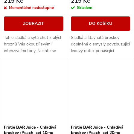
219 Kč
219 Kč
Momentálně nedostupné
Skladem
ZOBRAZIT
DO KOŠÍKU
Tahle sladká a sytá chuť zralých
Sladká a šťavnatá broskev
hroznů Vás okouzlí svými
doplněná o smysly povzbuzující
intenzivními tóny. Nechte se
ledový dotek přinášející
unést plnou a neskutečně
maximální osvěžení. Dokonalá
šťavnatou příchutí, která si
kombinace ovocných tónů a
podmaní všechny,...
chladivé koncovky...
Frutie BAR Juice - Chladivá
Frutie BAR Juice - Chladivá
broskev (Peach Ice) 10mg
broskev (Peach Ice) 20mg