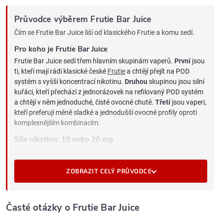
Průvodce výběrem Frutie Bar Juice
Čím se Frutie Bar Juice liší od klasického Frutie a komu sedí.
Pro koho je Frutie Bar Juice
Frutie Bar Juice sedí třem hlavním skupinám vaperů.
První
jsou
ti, kteří mají rádi klasické české
Frutie
a chtějí přejít na POD
systém s vyšší koncentrací nikotinu.
Druhou
skupinou jsou silní
kuřáci, kteří přechází z jednorázovek na refilovaný POD systém
a chtějí v něm jednoduché, čisté ovocné chutě.
Třetí
jsou vaperi,
kteří preferují méně sladké a jednodušší ovocné profily oproti
komplexnějším kombinacím.
Síla nikotinu: 10 nebo 20 mg
10 mg
sedí středně silným kuřákům (10 až 20 cigaret denně)
a vaperům, kteří snižují sílu z 20 mg.
ZOBRAZIT CELÝ PRŮVODCE
20 mg
je maximum povolené v EU a hodí se silným kuřákům
(nad 20 cigaret) nebo při přechodu z 20mg jednorázovek
bez chuťového šoku.
Časté otázky o Frutie Bar Juice
Frutie Bar Juice vs. klasické Frutie