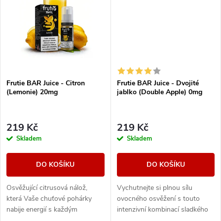
ů
ů
Frutie BAR Juice - Citron
Frutie BAR Juice - Dvojité
(Lemonie) 20mg
jablko (Double Apple) 0mg
219 Kč
219 Kč
Skladem
Skladem
DO KOŠÍKU
DO KOŠÍKU
Osvěžující citrusová nálož,
Vychutnejte si plnou sílu
která Vaše chuťové pohárky
ovocného osvěžení s touto
nabije energií s každým
intenzivní kombinací sladkého
potahem. Příjemně šimravá
červeného a lehce kyselého