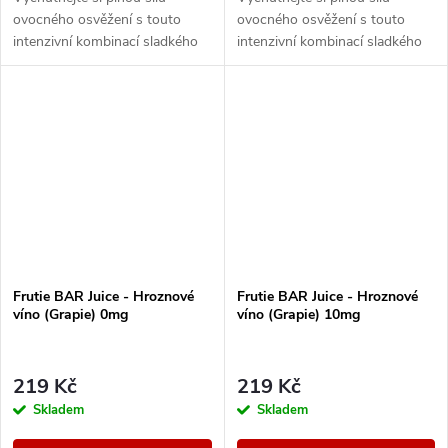
ovocného osvěžení s touto
ovocného osvěžení s touto
intenzivní kombinací sladkého
intenzivní kombinací sladkého
červeného a lehce kyselého
červeného a lehce kyselého
zeleného jablka. Každý potah
zeleného jablka. Každý potah
přináší šťavnatou...
přináší šťavnatou...
Frutie BAR Juice - Hroznové
Frutie BAR Juice - Hroznové
víno (Grapie) 0mg
víno (Grapie) 10mg
219 Kč
219 Kč
Skladem
Skladem