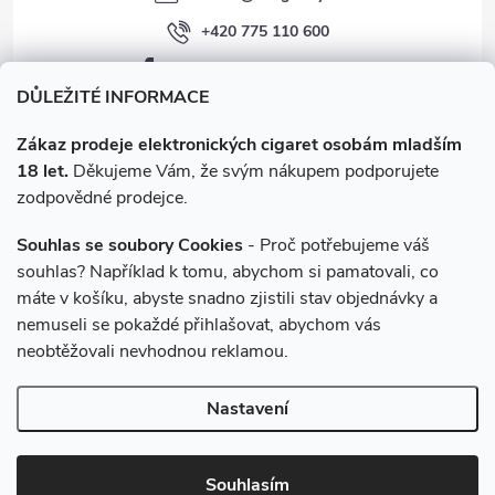
+420 775 110 600
facebook.com/e-cigarety.cz
DŮLEŽITÉ INFORMACE
Zákaz prodeje elektronických cigaret osobám mladším
18 let.
Děkujeme Vám, že svým nákupem podporujete
zodpovědné prodejce.
Souhlas se soubory Cookies
- Proč potřebujeme váš
souhlas? Například k tomu, abychom si pamatovali, co
máte v košíku, abyste snadno zjistili stav objednávky a
Instagram
nemuseli se pokaždé přihlašovat, abychom vás
neobtěžovali nevhodnou reklamou.
Copyright 2026
e-cigarety.cz
. Všechna práva vyhrazena.
Upravit
Nastavení
nastavení cookies
Vytvořil Shoptet
Souhlasím