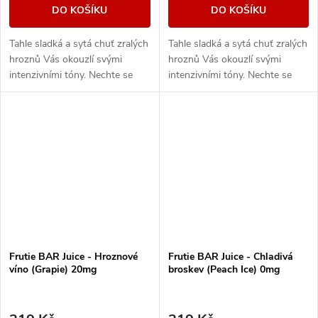
DO KOŠÍKU
DO KOŠÍKU
Tahle sladká a sytá chuť zralých
Tahle sladká a sytá chuť zralých
hroznů Vás okouzlí svými
hroznů Vás okouzlí svými
intenzivními tóny. Nechte se
intenzivními tóny. Nechte se
unést plnou a neskutečně
unést plnou a neskutečně
šťavnatou příchutí, která si
šťavnatou příchutí, která si
podmaní všechny,...
podmaní všechny,...
Frutie BAR Juice - Hroznové
Frutie BAR Juice - Chladivá
víno (Grapie) 20mg
broskev (Peach Ice) 0mg