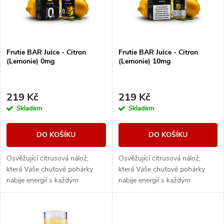
n
i
í
s
Frutie BAR Juice - Citron
Frutie BAR Juice - Citron
p
(Lemonie) 0mg
(Lemonie) 10mg
p
r
r
219 Kč
219 Kč
o
Skladem
Skladem
o
d
DO KOŠÍKU
DO KOŠÍKU
d
u
Osvěžující citrusová nálož,
Osvěžující citrusová nálož,
u
která Vaše chuťové pohárky
která Vaše chuťové pohárky
k
nabije energií s každým
nabije energií s každým
k
potahem. Příjemně šimravá
potahem. Příjemně šimravá
kyselost dokonale vyvážená
kyselost dokonale vyvážená
t
jemnou sladkostí nabízí...
jemnou sladkostí nabízí...
t