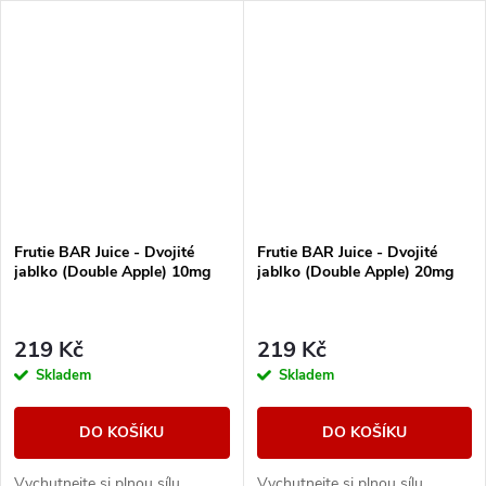
kyselost dokonale vyvážená
zeleného jablka. Každý potah
jemnou sladkostí nabízí...
přináší šťavnatou...
Frutie BAR Juice - Dvojité
Frutie BAR Juice - Dvojité
jablko (Double Apple) 10mg
jablko (Double Apple) 20mg
219 Kč
219 Kč
Skladem
Skladem
DO KOŠÍKU
DO KOŠÍKU
Vychutnejte si plnou sílu
Vychutnejte si plnou sílu