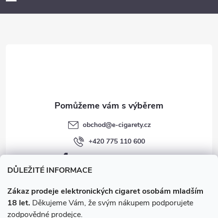
p
a
r
t
v
í
k
y
v
obchod
@
e-cigarety.cz
ý
+420 775 110 600
p
facebook.com/e-cigarety.cz
i
DŮLEŽITÉ INFORMACE
s
Zákaz prodeje elektronických cigaret osobám mladším
18 let.
Děkujeme Vám, že svým nákupem podporujete
u
zodpovědné prodejce.