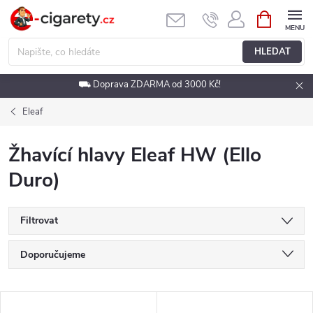
Přejít
NÁKUPNÍ
KOŠÍK
na
obsah
HLEDAT
⛟ Doprava ZDARMA od 3000 Kč!
Eleaf
Žhavící hlavy Eleaf HW (Ello
Duro)
Filtrovat
Ř
Doporučujeme
a
Nejlevnější
V
Nejdražší