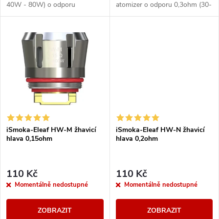
k
40W - 80W) o odporu
atomizer o odporu 0,3ohm (30-
k
0.2ohm. 100% organická
70W). Unikátní umístění, kde
bavlna se širokým přívodem
každá dvojitá spirálka se 100%
t
vzduchu = velké množství...
organickou bavlnou...
t
ů
ů
iSmoka-Eleaf HW-M žhavicí
iSmoka-Eleaf HW-N žhavicí
hlava 0,15ohm
hlava 0,2ohm
110 Kč
110 Kč
Momentálně nedostupné
Momentálně nedostupné
ZOBRAZIT
ZOBRAZIT