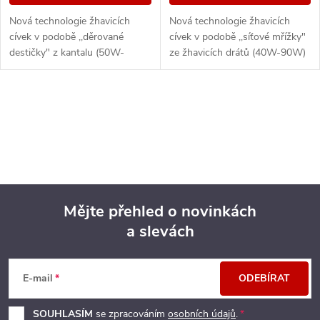
Nová technologie žhavicích
Nová technologie žhavicích
cívek v podobě ,,děrované
cívek v podobě ,,síťové mřížky"
destičky" z kantalu (50W-
ze žhavicích drátů (40W-90W)
100W) s rychlým procesem
s rychlým procesem rozžhavení
rozžhavení a velkou tvorbou
a velkou tvorbou páry. Vhodné
páry. Vhodné pro Eleaf...
pro Eleaf...
O
v
l
á
Mějte přehled o novinkách
d
a slevách
Z
a
á
c
E-mail
ODEBÍRAT
p
í
SOUHLASÍM
se zpracováním
osobních údajů
.