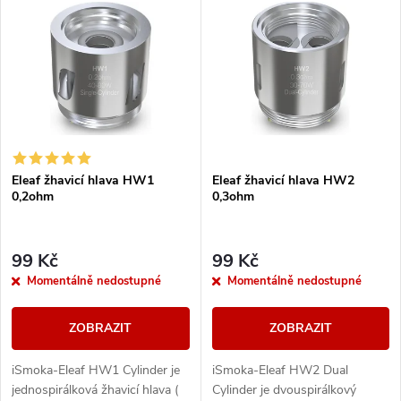
z
ý
Nejprodávanější
e
p
Abecedně
n
i
í
s
Eleaf žhavicí hlava HW1
Eleaf žhavicí hlava HW2
p
0,2ohm
0,3ohm
p
r
r
99 Kč
99 Kč
o
Momentálně nedostupné
Momentálně nedostupné
o
d
ZOBRAZIT
ZOBRAZIT
d
u
iSmoka-Eleaf HW1 Cylinder je
iSmoka-Eleaf HW2 Dual
u
jednospirálková žhavicí hlava (
Cylinder je dvouspirálkový