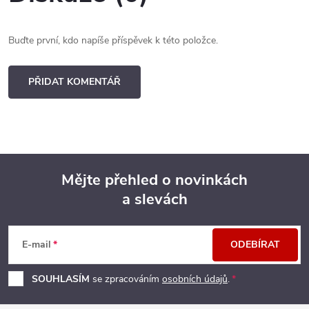
Buďte první, kdo napíše příspěvek k této položce.
PŘIDAT KOMENTÁŘ
Mějte přehled o novinkách
a slevách
Z
á
E-mail
ODEBÍRAT
p
SOUHLASÍM
se zpracováním
osobních údajů
.