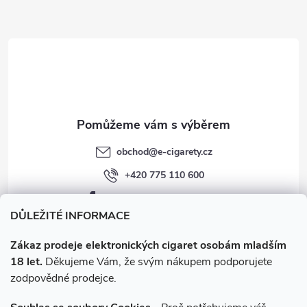
a
t
í
obchod
@
e-cigarety.cz
+420 775 110 600
facebook.com/e-cigarety.cz
DŮLEŽITÉ INFORMACE
Zákaz prodeje elektronických cigaret osobám mladším
18 let.
Děkujeme Vám, že svým nákupem podporujete
zodpovědné prodejce.