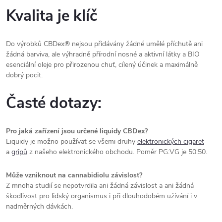
Kvalita je klíč
Do výrobků CBDex® nejsou přidávány žádné umělé příchutě ani
žádná barviva, ale výhradně přírodní nosné a aktivní látky a BIO
esenciální oleje pro přirozenou chuť, cílený účinek a maximálně
dobrý pocit.
Časté dotazy:
Pro jaká zařízení jsou určené liquidy CBDex?
Liquidy je možno používat se všemi druhy
elektronických cigaret
a
gripů
z našeho elektronického obchodu. Poměr PG:VG je 50:50.
Může vzniknout na cannabidiolu závislost?
Z mnoha studií se nepotvrdila ani žádná závislost a ani žádná
škodlivost pro lidský organismus i při dlouhodobém užívání i v
nadměrných dávkách.