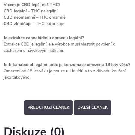
V čem je CBD lepší než THC?
CBD legální
– THC nelegální
CBD neomamné
– THC omamné
CBD zklidňuje
– THC euforizuje
Je extrakce cannabidiolu opravdu legální?
Extrakce CBD je legální, ale výrobce musí vlastnit povolení k
zacházení s návykovými látkami.
Je-li kanabidiol legální, proč je konzumace omezena 18 lety věku?
Omezení od 18 let věku je pouze u Liquidů a to z důvodu kouření
jako takového.
PŘEDCHOZÍ ČLÁNEK
DALŠÍ ČLÁNEK
Diskuze (0)