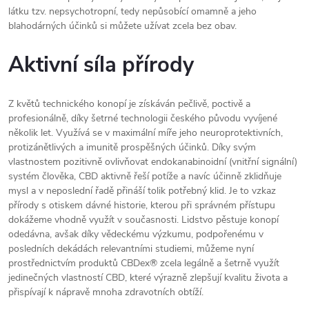
látku tzv. nepsychotropní, tedy nepůsobící omamně a jeho
blahodárných účinků si můžete užívat zcela bez obav.
Aktivní síla přírody
Z květů technického konopí je získáván pečlivě, poctivě a
profesionálně, díky šetrné technologii českého původu vyvíjené
několik let. Využívá se v maximální míře jeho neuroprotektivních,
protizánětlivých a imunitě prospěšných účinků. Díky svým
vlastnostem pozitivně ovlivňovat endokanabinoidní (vnitřní signální)
systém člověka, CBD aktivně řeší potíže a navíc účinně zklidňuje
mysl a v neposlední řadě přináší tolik potřebný klid. Je to vzkaz
přírody s otiskem dávné historie, kterou při správném přístupu
dokážeme vhodně využít v současnosti. Lidstvo pěstuje konopí
odedávna, avšak díky vědeckému výzkumu, podpořenému v
posledních dekádách relevantními studiemi, můžeme nyní
prostřednictvím produktů CBDex® zcela legálně a šetrně využít
jedinečných vlastností CBD, které výrazně zlepšují kvalitu života a
přispívají k nápravě mnoha zdravotních obtíží.