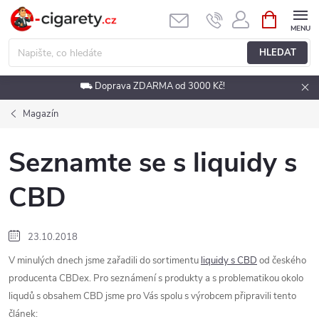
Přejít
NÁKUPNÍ
KOŠÍK
na
obsah
HLEDAT
⛟ Doprava ZDARMA od 3000 Kč!
Magazín
Seznamte se s liquidy s
CBD
23.10.2018
V minulých dnech jsme zařadili do sortimentu
liquidy s CBD
od českého
producenta CBDex. Pro seznámení s produkty a s problematikou okolo
liqudů s obsahem CBD jsme pro Vás spolu s výrobcem připravili tento
článek: