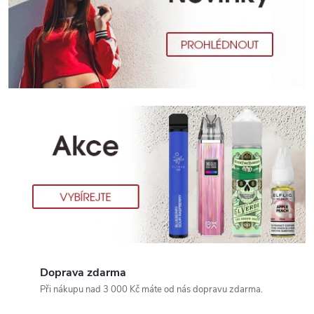
c
k
á
c
i
g
a
r
e
t
a
Doprava zdarma
Při nákupu nad 3 000 Kč máte od nás dopravu zdarma.
,