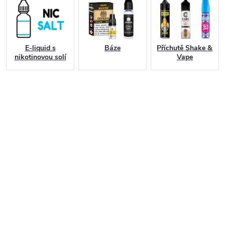
E-liquid s
Báze
Příchutě Shake &
nikotinovou solí
Vape