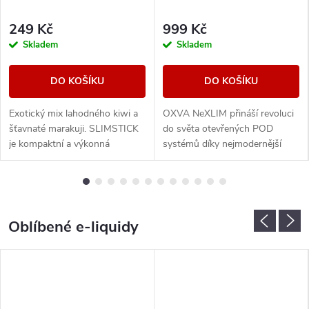
249 Kč
999 Kč
Skladem
Skladem
DO KOŠÍKU
DO KOŠÍKU
Exotický mix lahodného kiwi a
OXVA NeXLIM přináší revoluci
šťavnaté marakuji. SLIMSTICK
do světa otevřených POD
je kompaktní a výkonná
systémů díky nejmodernější
elektronická cigareta s
technologii Dual Mesh, která
předplněnou cartridgí o objemu
poskytuje intenzivnější chuť a
2ml.
dvojnásobnou...
Oblíbené e-liquidy