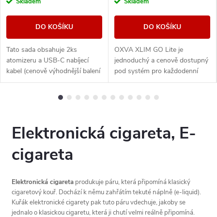
Skladem
Skladem
DO KOŠÍKU
DO KOŠÍKU
Tato sada obsahuje 2ks
OXVA XLIM GO Lite je
atomizeru a USB-C nabíjecí
jednoduchý a cenově dostupný
kabel (cenově výhodnější balení
pod systém pro každodenní
oproti základní verzi). Ikona
vapování. Nabízí baterii 1000
elektronických cigaret All in
mAh, nastavitelný airflow, RGB
One (AIO) od...
indikaci stavu...
Elektronická cigareta, E-
cigareta
Elektronická cigareta
produkuje páru, která připomíná klasický
cigaretový kouř. Dochází k němu zahřátím tekuté náplně (e-liquid).
Kuřák elektronické cigarety pak tuto páru vdechuje, jakoby se
jednalo o klasickou cigaretu, která ji chutí velmi reálně připomíná.