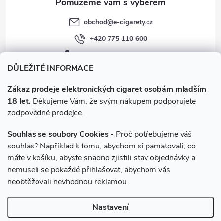
obchod
@
e-cigarety.cz
+420 775 110 600
facebook.com/e-cigarety.cz
DŮLEŽITÉ INFORMACE
Zákaz prodeje elektronických cigaret osobám mladším
18 let.
Děkujeme Vám, že svým nákupem podporujete
zodpovědné prodejce.
Souhlas se soubory Cookies
- Proč potřebujeme váš
souhlas? Například k tomu, abychom si pamatovali, co
máte v košíku, abyste snadno zjistili stav objednávky a
Instagram
nemuseli se pokaždé přihlašovat, abychom vás
neobtěžovali nevhodnou reklamou.
Copyright 2026
e-cigarety.cz
. Všechna práva vyhrazena.
Upravit
Nastavení
nastavení cookies