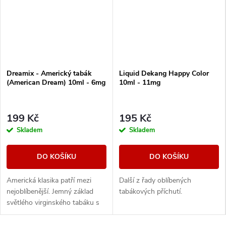
Dreamix - Americký tabák
Liquid Dekang Happy Color
(American Dream) 10ml - 6mg
10ml - 11mg
199 Kč
195 Kč
Skladem
Skladem
DO KOŠÍKU
DO KOŠÍKU
Americká klasika patří mezi
Další z řady oblíbených
nejoblíbenější. Jemný základ
tabákových příchutí.
světlého virginského tabáku s
sebou nese nenápadné lehce
nasládlé tóny. Výborná příchuť