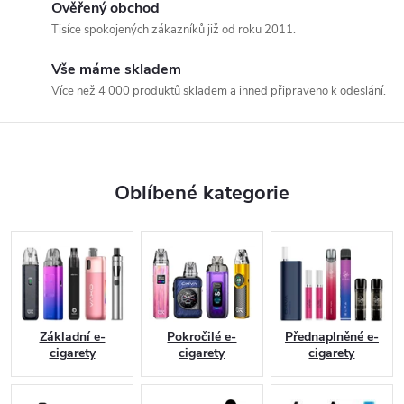
Ověřený obchod
E
Tisíce spokojených zákazníků již od roku 2011.
-
Vše máme skladem
c
Více než 4 000 produktů skladem a ihned připraveno k odeslání.
i
g
a
Oblíbené kategorie
r
e
t
a
Základní e-
Pokročilé e-
Přednaplněné e-
cigarety
cigarety
cigarety