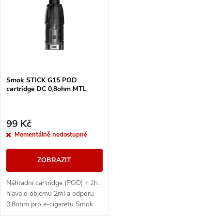
ý
Nejprodávanější
e
p
Abecedně
n
i
í
s
Smok STICK G15 POD
p
cartridge DC 0,8ohm MTL
p
r
r
99 Kč
o
Momentálně nedostupné
o
d
ZOBRAZIT
d
u
Náhradní cartridge (POD) + žh.
u
hlava o objemu 2ml a odporu
k
0,8ohm pro e-cigaretu Smok
STICK G15 POD.