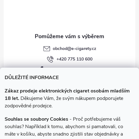
v
í
k
y
v
obchod
@
e-cigarety.cz
ý
+420 775 110 600
p
facebook.com/e-cigarety.cz
i
DŮLEŽITÉ INFORMACE
s
Zákaz prodeje elektronických cigaret osobám mladším
18 let.
Děkujeme Vám, že svým nákupem podporujete
u
zodpovědné prodejce.
Souhlas se soubory Cookies
- Proč potřebujeme váš
souhlas? Například k tomu, abychom si pamatovali, co
máte v košíku, abyste snadno zjistili stav objednávky a