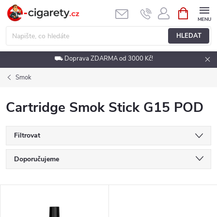
Přejít
NÁKUPNÍ
KOŠÍK
na
obsah
HLEDAT
⛟ Doprava ZDARMA od 3000 Kč!
Smok
Cartridge Smok Stick G15 POD
Filtrovat
Ř
Doporučujeme
a
Nejlevnější
V
Nejdražší
z