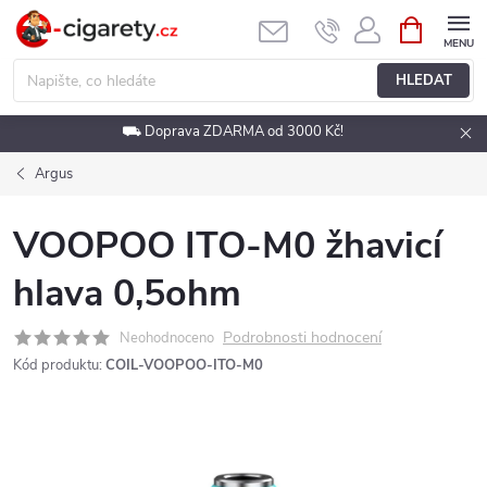
Přejít
NÁKUPNÍ
KOŠÍK
na
obsah
HLEDAT
⛟ Doprava ZDARMA od 3000 Kč!
Argus
VOOPOO ITO-M0 žhavicí
hlava 0,5ohm
Podrobnosti hodnocení
Neohodnoceno
Kód produktu:
COIL-VOOPOO-ITO-M0