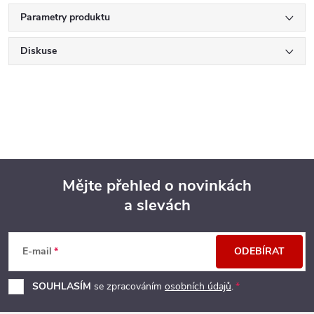
Parametry produktu
Diskuse
Mějte přehled o novinkách
a slevách
Z
á
E-mail
ODEBÍRAT
p
SOUHLASÍM
se zpracováním
osobních údajů
.