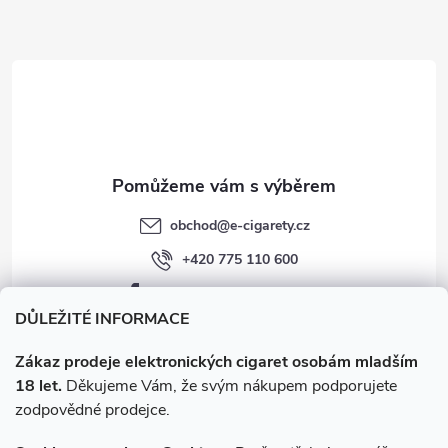
a
t
í
obchod
@
e-cigarety.cz
+420 775 110 600
facebook.com/e-cigarety.cz
DŮLEŽITÉ INFORMACE
Zákaz prodeje elektronických cigaret osobám mladším
18 let.
Děkujeme Vám, že svým nákupem podporujete
zodpovědné prodejce.