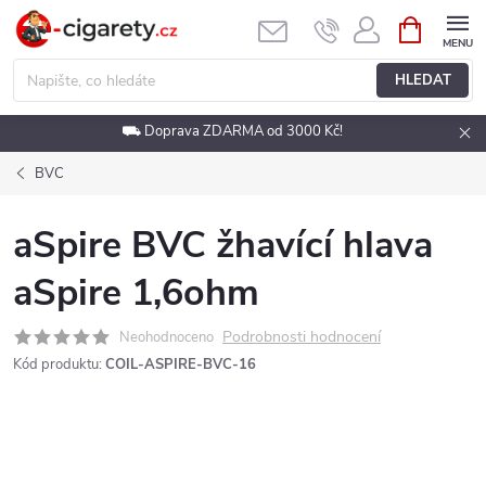
Přejít
NÁKUPNÍ
KOŠÍK
na
obsah
HLEDAT
⛟ Doprava ZDARMA od 3000 Kč!
BVC
aSpire BVC žhavící hlava
aSpire 1,6ohm
Podrobnosti hodnocení
Neohodnoceno
Kód produktu:
COIL-ASPIRE-BVC-16