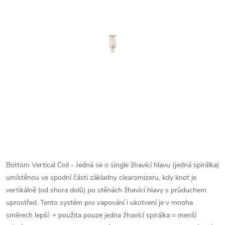
Bottom Vertical Coil - Jedná se o single žhavící hlavu (jedná spirálka)
umístěnou ve spodní části základny clearomizeru, kdy knot je
vertikálně (od shora dolů) po stěnách žhavící hlavy s průduchem
uprostřed. Tento systém pro vapování i ukotvení je v mnoha
směrech lepší: + použita pouze jedna žhavící spirálka = menší