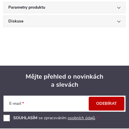
Parametry produktu
Diskuse
Mějte přehled o novinkách
a slevách
Z
á
E-mail
ODEBÍRAT
p
SOUHLASÍM
se zpracováním
osobních údajů
.