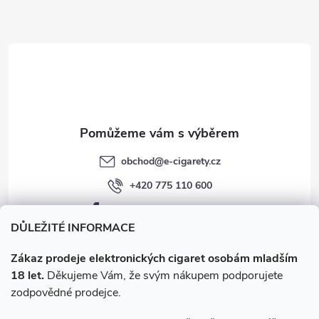
a
t
í
obchod
@
e-cigarety.cz
+420 775 110 600
facebook.com/e-cigarety.cz
DŮLEŽITÉ INFORMACE
Zákaz prodeje elektronických cigaret osobám mladším
18 let.
Děkujeme Vám, že svým nákupem podporujete
zodpovědné prodejce.