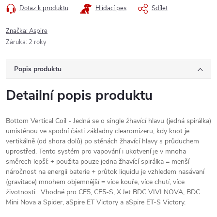
Dotaz k produktu
Hlídací pes
Sdílet
Značka:
Aspire
Záruka
:
2 roky
Popis produktu
Detailní popis produktu
Bottom Vertical Coil - Jedná se o single žhavící hlavu (jedná spirálka)
umístěnou ve spodní části základny clearomizeru, kdy knot je
vertikálně (od shora dolů) po stěnách žhavící hlavy s průduchem
uprostřed. Tento systém pro vapování i ukotvení je v mnoha
směrech lepší: + použita pouze jedna žhavící spirálka = menší
náročnost na energii baterie + průtok liquidu je vzhledem nasávaní
(gravitace) mnohem objemnější = více kouře, více chutí, více
životnosti . Vhodné pro CE5, CE5-S, X.Jet BDC VIVI NOVA, BDC
Mini Nova a Spider, aSpire ET Victory a aSpire ET-S Victory.