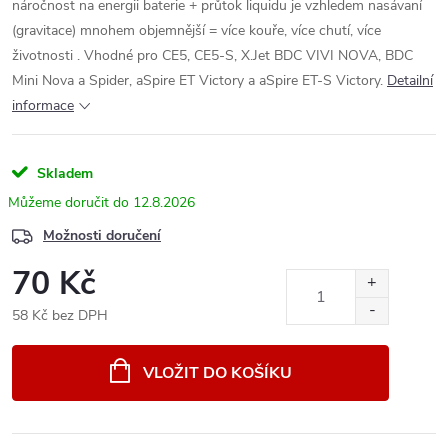
náročnost na energii baterie + průtok liquidu je vzhledem nasávaní
(gravitace) mnohem objemnější = více kouře, více chutí, více
životnosti . Vhodné pro CE5, CE5-S, X.Jet BDC VIVI NOVA, BDC
Mini Nova a Spider, aSpire ET Victory a aSpire ET-S Victory.
Detailní
informace
Skladem
12.8.2026
Možnosti doručení
70 Kč
58 Kč bez DPH
Měrná
cena:
VLOŽIT DO KOŠÍKU