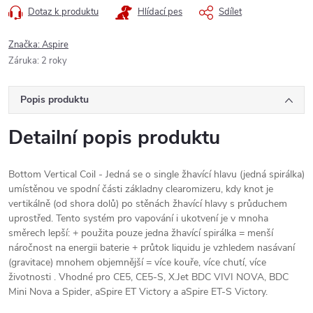
Dotaz k produktu
Hlídací pes
Sdílet
Značka:
Aspire
Záruka
:
2 roky
Popis produktu
Detailní popis produktu
Bottom Vertical Coil - Jedná se o single žhavící hlavu (jedná spirálka)
umístěnou ve spodní části základny clearomizeru, kdy knot je
vertikálně (od shora dolů) po stěnách žhavící hlavy s průduchem
uprostřed. Tento systém pro vapování i ukotvení je v mnoha
směrech lepší: + použita pouze jedna žhavící spirálka = menší
náročnost na energii baterie + průtok liquidu je vzhledem nasávaní
(gravitace) mnohem objemnější = více kouře, více chutí, více
životnosti . Vhodné pro CE5, CE5-S, X.Jet BDC VIVI NOVA, BDC
Mini Nova a Spider, aSpire ET Victory a aSpire ET-S Victory.