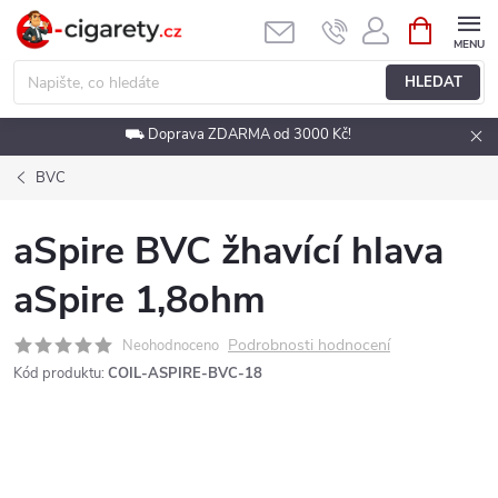
Přejít
NÁKUPNÍ
KOŠÍK
na
obsah
HLEDAT
⛟ Doprava ZDARMA od 3000 Kč!
BVC
aSpire BVC žhavící hlava
aSpire 1,8ohm
Podrobnosti hodnocení
Neohodnoceno
Kód produktu:
COIL-ASPIRE-BVC-18