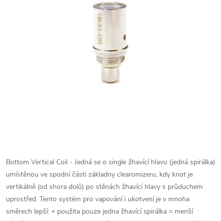
Bottom Vertical Coil - Jedná se o single žhavící hlavu (jedná spirálka)
umístěnou ve spodní části základny clearomizeru, kdy knot je
vertikálně (od shora dolů) po stěnách žhavící hlavy s průduchem
uprostřed. Tento systém pro vapování i ukotvení je v mnoha
směrech lepší: + použita pouze jedna žhavící spirálka = menší