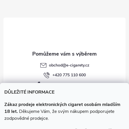
a
t
í
obchod
@
e-cigarety.cz
+420 775 110 600
facebook.com/e-cigarety.cz
DŮLEŽITÉ INFORMACE
Zákaz prodeje elektronických cigaret osobám mladším
18 let.
Děkujeme Vám, že svým nákupem podporujete
zodpovědné prodejce.