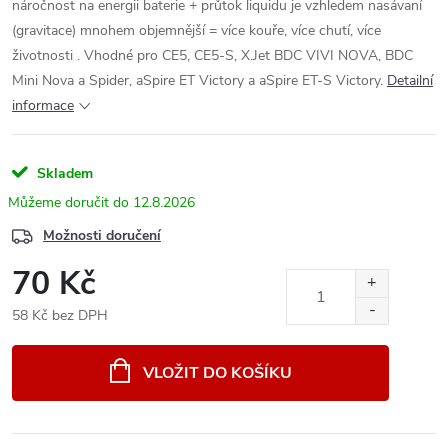
náročnost na energii baterie + průtok liquidu je vzhledem nasávaní
(gravitace) mnohem objemnější = více kouře, více chutí, více
životnosti . Vhodné pro CE5, CE5-S, X.Jet BDC VIVI NOVA, BDC
Mini Nova a Spider, aSpire ET Victory a aSpire ET-S Victory.
Detailní
informace
Skladem
12.8.2026
Možnosti doručení
70 Kč
58 Kč bez DPH
Měrná
cena:
VLOŽIT DO KOŠÍKU