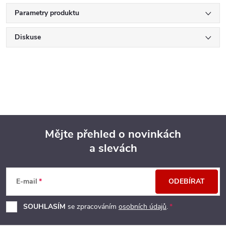
Parametry produktu
Diskuse
Mějte přehled o novinkách
a slevách
Z
á
E-mail
ODEBÍRAT
p
SOUHLASÍM
se zpracováním
osobních údajů
.