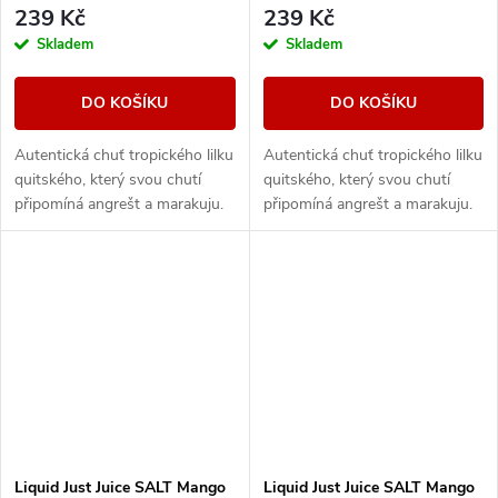
239 Kč
239 Kč
Skladem
Skladem
DO KOŠÍKU
DO KOŠÍKU
Autentická chuť tropického lilku
Autentická chuť tropického lilku
quitského, který svou chutí
quitského, který svou chutí
připomíná angrešt a marakuju.
připomíná angrešt a marakuju.
Příjemnou kyselinku a svěžest
Příjemnou kyselinku a svěžest
ještě umocní druhá složka v
ještě umocní druhá složka v
podobě...
podobě...
Liquid Just Juice SALT Mango
Liquid Just Juice SALT Mango