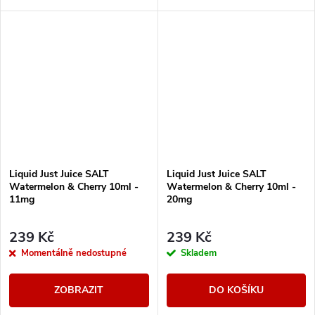
nakyslého citronu.
nakyslého citronu.
Liquid Just Juice SALT
Liquid Just Juice SALT
Watermelon & Cherry 10ml -
Watermelon & Cherry 10ml -
11mg
20mg
239 Kč
239 Kč
Momentálně nedostupné
Skladem
ZOBRAZIT
DO KOŠÍKU