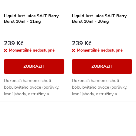
Liquid Just Juice SALT Berry
Liquid Just Juice SALT Berry
Burst 10ml - 11mg
Burst 10ml - 20mg
239 Kč
239 Kč
Momentálně nedostupné
Momentálně nedostupné
ZOBRAZIT
ZOBRAZIT
Dokonalá harmonie chutí
Dokonalá harmonie chutí
bobulovitého ovoce (borůvky,
bobulovitého ovoce (borůvky,
lesní jahody, ostružiny a
lesní jahody, ostružiny a
maliny).
maliny).