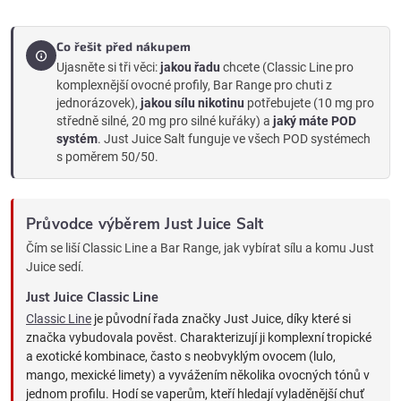
Co řešit před nákupem
Ujasněte si tři věci:
jakou řadu
chcete (Classic Line pro
komplexnější ovocné profily, Bar Range pro chuti z
jednorázovek),
jakou sílu nikotinu
potřebujete (10 mg pro
středně silné, 20 mg pro silné kuřáky) a
jaký máte POD
systém
. Just Juice Salt funguje ve všech POD systémech
s poměrem 50/50.
Průvodce výběrem Just Juice Salt
Čím se liší Classic Line a Bar Range, jak vybírat sílu a komu Just
Juice sedí.
Just Juice Classic Line
Classic Line
je původní řada značky Just Juice, díky které si
značka vybudovala pověst. Charakterizují ji komplexní tropické
a exotické kombinace, často s neobvyklým ovocem (lulo,
mango, mexické limety) a vyvážením několika ovocných tónů v
jednom profilu. Hodí se vaperům, kteří hledají vyladěnější chuť