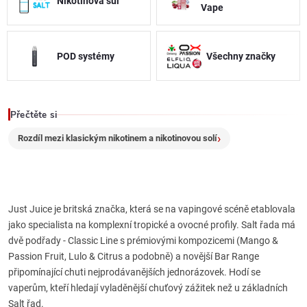
p
Nikotinová sůl
Vape
r
v
POD systémy
Všechny značky
k
y
Přečtěte si
v
Rozdíl mezi klasickým nikotinem a nikotinovou solí
ý
p
Just Juice je britská značka, která se na vapingové scéně etablovala
i
jako specialista na komplexní tropické a ovocné profily. Salt řada má
dvě podřady - Classic Line s prémiovými kompozicemi (Mango &
s
Passion Fruit, Lulo & Citrus a podobně) a novější Bar Range
připomínající chuti nejprodávanějších jednorázovek. Hodí se
u
vaperům, kteří hledají vyladěnější chuťový zážitek než u základních
Salt řad.