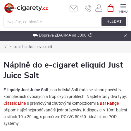
Přejít
NÁKUPNÍ
KOŠÍK
na
obsah
HLEDAT
⛟ Doprava ZDARMA od 3000 Kč!
E-liquid s nikotinovou solí
Náplně do e-cigaret eliquid Just
Juice Salt
E-liquidy Just Juice Salt
jsou britská Salt řada se silnou pověstí v
komplexních ovocných a tropických profilech. Najdete tady dva typy:
Classic Line
s prémiovými chuťovými kompozicemi a
Bar Range
připomínající nejprodávanější jednorázovky. K dispozici v 10ml balení
a sílách 10 a 20 mg, s poměrem PG/VG 50/50 - ideální pro POD
systémy.