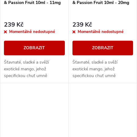
& Passion Fruit 10ml - 11mg
& Passion Fruit 10ml - 20mg
239 Kč
239 Kč
Momentálně nedostupné
Momentálně nedostupné
ZOBRAZIT
ZOBRAZIT
Šťavnaté, sladké a svěží
Šťavnaté, sladké a svěží
exotické mango, jehož
exotické mango, jehož
specifickou chuť umně
specifickou chuť umně
dokresluje k dokonalosti
dokresluje k dokonalosti
přítomnost svěží a neodolatelné
přítomnost svěží a neodolatelné
marakuji.
marakuji.