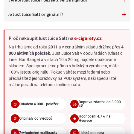
Vyladěné vyvážení několika tónů
Pro pokročilejší vapery
Je Just Juice Salt originální?
BAR RANGE
Chuti z populárních jednorázovek
Proč nakoupit Just Juice Salt na
e-cigarety.cz
Jednodušší ovocné profily
Na trhu jsme od roku
2011
a v centrálním skladu držíme přes
4
000 aktivních položek
. Just Juice Salt v obou řadách (Classic
Často s chladivým efektem
Line i Bar Range) a v sílách 10 a 20 mg najdete opakovaně
Ideální pro přechod z jednorázovek
skladem. Spolupracujeme přímo s britským výrobcem, máte
100% jistotu originálu. Pokud váháte mezi řadami nebo
přecházíte z jednorázovky na POD systém, naši specialisté
Pro koho je Just Juice Salt ideální
reálně poradí na telefonu i online chatu.
Sedí vaperům, kteří chtějí kvalitní britskou Salt řadu s důrazem
na ovocné profily. Hodí se hlavně dvěma skupinám:
pokročilejším vaperům hledajícím komplexnější chuti (Classic
Doprava zdarma od 3 000
Skladem 4 000+ položek
Line) a uživatelům jednorázovek, kteří přechází na
Kč
ekonomičtější POD setup (Bar Range). Pro tabákové profily
Hodnocení 4,7★ na
sáhněte po
Ritchy Salt
nebo
Liqua Salt
.
Originály od výrobců
Heurece
Kompatibilita se zařízeními
Zvýhodněné multipacky
Lidská podpora