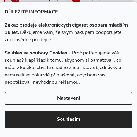
Just Juice Salt má poměr PG/VG 50/50 a funguje ve všech
standardních
POD systémech
(OXVA, UWELL, VOOPOO,
DŮLEŽITÉ INFORMACE
Prodejna v centru Teplic
Ověření věku Adulto 18+
Vaporesso, SMOK, Joyetech). Není vázaná na konkrétní značku
zařízení.
Zákaz prodeje elektronických cigaret osobám mladším
Tip pro zásobovací nákup
18 let.
Děkujeme Vám, že svým nákupem podporujete
U oblíbené příchutě se vyplatí brát víc 10ml lahviček naráz. Při
zodpovědné prodejce.
objednávce nad 3 000 Kč máte dopravu zdarma, takže můžete
přihodit i
žhavicí hlavy
nebo druhou baterii do POD systému.
Souhlas se soubory Cookies
- Proč potřebujeme váš
souhlas? Například k tomu, abychom si pamatovali, co
máte v košíku, abyste snadno zjistili stav objednávky a
nemuseli se pokaždé přihlašovat, abychom vás
Mějte přehled o novinkách
neobtěžovali nevhodnou reklamou.
a slevách
Z
Nastavení
á
E-mail
ODEBÍRAT
Souhlasím
p
SOUHLASÍM
se zpracováním
osobních údajů
.