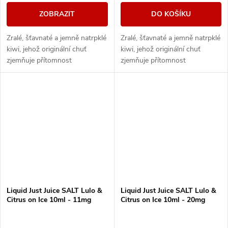
ZOBRAZIT
DO KOŠÍKU
Zralé, šťavnaté a jemně natrpklé
Zralé, šťavnaté a jemně natrpklé
kiwi, jehož originální chuť
kiwi, jehož originální chuť
zjemňuje přítomnost
zjemňuje přítomnost
slaďoučkých brusinek. Vše je
slaďoučkých brusinek. Vše je
potom v závěru doplněno o
potom v závěru doplněno o
chladivý efekt v...
chladivý efekt v...
Liquid Just Juice SALT Lulo &
Liquid Just Juice SALT Lulo &
Citrus on Ice 10ml - 11mg
Citrus on Ice 10ml - 20mg