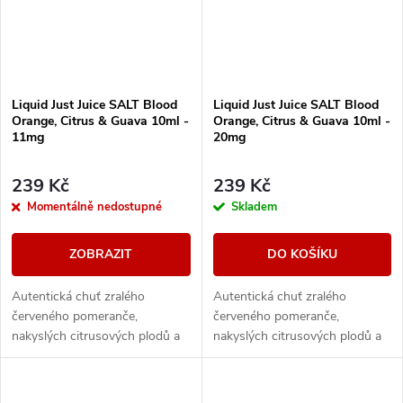
Liquid Just Juice SALT Blood
Liquid Just Juice SALT Blood
Orange, Citrus & Guava 10ml -
Orange, Citrus & Guava 10ml -
11mg
20mg
239 Kč
239 Kč
Momentálně nedostupné
Skladem
ZOBRAZIT
DO KOŠÍKU
Autentická chuť zralého
Autentická chuť zralého
červeného pomeranče,
červeného pomeranče,
nakyslých citrusových plodů a
nakyslých citrusových plodů a
tropické guavy.
tropické guavy.