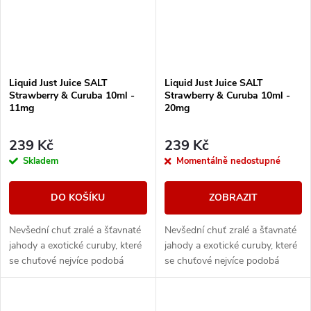
Liquid Just Juice SALT
Liquid Just Juice SALT
Strawberry & Curuba 10ml -
Strawberry & Curuba 10ml -
11mg
20mg
239 Kč
239 Kč
Skladem
Momentálně nedostupné
DO KOŠÍKU
ZOBRAZIT
Nevšední chuť zralé a šťavnaté
Nevšední chuť zralé a šťavnaté
jahody a exotické curuby, které
jahody a exotické curuby, které
se chuťové nejvíce podobá
se chuťové nejvíce podobá
jablku.
jablku.