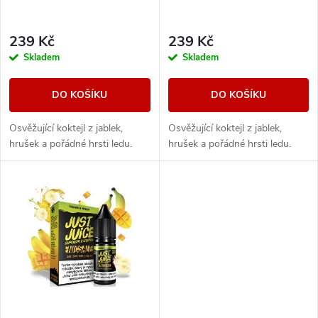
p
r
r
239 Kč
239 Kč
o
Skladem
Skladem
o
d
DO KOŠÍKU
DO KOŠÍKU
d
u
Osvěžující koktejl z jablek,
Osvěžující koktejl z jablek,
u
hrušek a pořádné hrsti ledu.
hrušek a pořádné hrsti ledu.
k
k
t
t
ů
ů