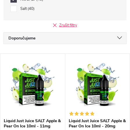
Salt
40
Zrušit filtry
Ř
Doporučujeme
a
Nejlevnější
V
Nejdražší
z
ý
Nejprodávanější
e
p
Abecedně
n
i
í
s
Liquid Just Juice SALT Apple &
Liquid Just Juice SALT Apple &
p
Pear On Ice 10ml - 11mg
Pear On Ice 10ml - 20mg