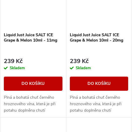
Liquid Just Juice SALT ICE
Liquid Just Juice SALT ICE
Grape & Melon 10ml - 11mg
Grape & Melon 10ml - 20mg
239 Kč
239 Kč
Skladem
Skladem
DO KOŠÍKU
DO KOŠÍKU
Plná a bohatá chuť černého
Plná a bohatá chuť černého
hroznového vína, která je při
hroznového vína, která je při
potahu doplněna chutí
potahu doplněna chutí
sladkého cukrového melounu.
sladkého cukrového melounu.