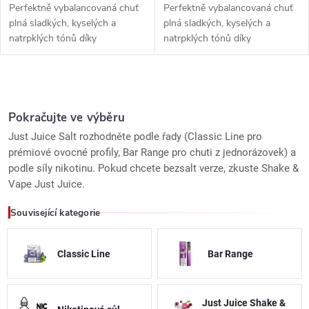
Perfektně vybalancovaná chuť
Perfektně vybalancovaná chuť
plná sladkých, kyselých a
plná sladkých, kyselých a
natrpklých tónů díky
natrpklých tónů díky
melounovému základu
melounovému základu
následovanému sukulentní
následovanému sukulentní
chutí třešní.
chutí třešní.
O
v
Pokračujte ve výběru
Just Juice Salt rozhodněte podle řady (Classic Line pro
l
prémiové ovocné profily, Bar Range pro chuti z jednorázovek) a
podle síly nikotinu. Pokud chcete bezsalt verze, zkuste Shake &
á
Vape Just Juice.
d
Související kategorie
a
c
Classic Line
Bar Range
í
Just Juice Shake &