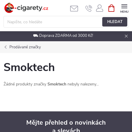
Přejít
NÁKUPNÍ
KOŠÍK
na
obsah
HLEDAT
⛟ Doprava ZDARMA od 3000 Kč!
Prodávané značky
Smoktech
Žádné produkty značky
Smoktech
nebyly nalezeny...
Mějte přehled o novinkách
a slevách