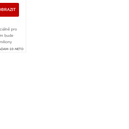
OBRAZIT
ciálně pro
ám bude
miliony
t, když
ADAM-10-NETO