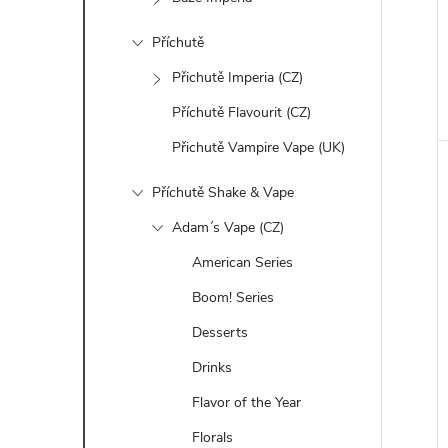
n
Příchutě
e
Přichutě Imperia (CZ)
l
Příchutě Flavourit (CZ)
Přichutě Vampire Vape (UK)
Příchutě Shake & Vape
Adam´s Vape (CZ)
American Series
Boom! Series
Desserts
Drinks
Flavor of the Year
Florals