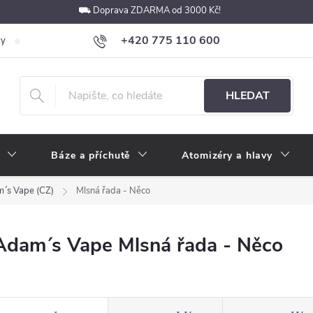
⛟ Doprava ZDARMA od 3000 Kč!
+420 775 110 600
ky
Podmínky ochrany osobních údajů
Velkoobchod
Pokyny k p
obchod@e-cigarety.cz
HLEDAT
Báze a příchutě
Atomizéry a hlavy
´s Vape (CZ)
Mlsná řada - Něco
Adam´s Vape Mlsná řada - Něco