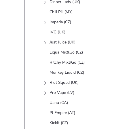
Dinner Lady (UK)
Chill Pill (MY)
Imperia (CZ)
í
IVG (UK)
Just Juice (UK)
r
Liqua Mix&Go (CZ)
Ritchy Mix&Go (CZ)
Monkey Liquid (CZ)
Riot Squad (UK)
Pro Vape (LV)
Uahu (CA)
PJ Empire (AT)
KickIt (CZ)