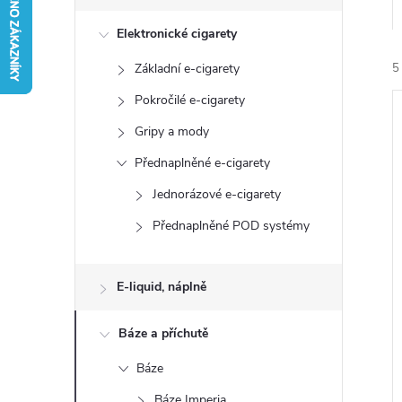
s
Elektronické cigarety
t
Základní e-cigarety
5
r
Pokročilé e-cigarety
a
Gripy a mody
Přednaplněné e-cigarety
n
Jednorázové e-cigarety
í
n
Přednaplněné POD systémy
i
í
E-liquid, náplně
p
Báze a příchutě
a
Báze
Báze Imperia