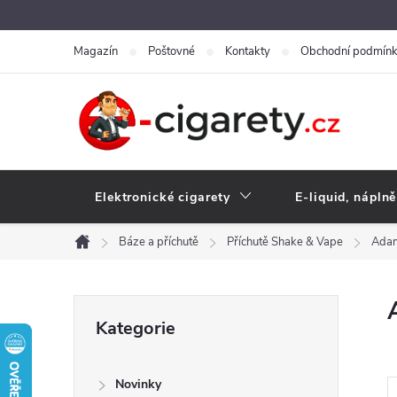
Přejít
na
Magazín
Poštovné
Kontakty
Obchodní podmín
obsah
Elektronické cigarety
E-liquid, náplně
Báze a příchutě
Příchutě Shake & Vape
Adam
Domů
P
Přeskočit
Kategorie
kategorie
o
Novinky