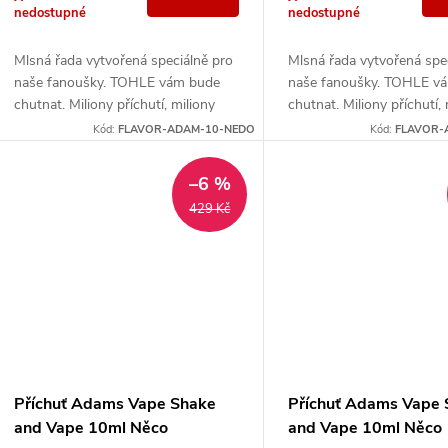
d
o
nedostupné
nedostupné
u
d
Mlsná řada vytvořená speciálně pro
Mlsná řada vytvořená spe
naše fanoušky. TOHLE vám bude
naše fanoušky. TOHLE v
k
chutnat. Miliony příchutí, miliony
chutnat. Miliony příchutí, 
u
možností... kterou si zvolit, když
možností... kterou si zvoli
Kód:
FLAVOR-ADAM-10-NEDO
Kód:
FLAVOR-
t
máte chuť na něco...
máte chuť na něco...
k
–6 %
ů
t
429 Kč
ů
Příchuť Adams Vape Shake
Příchuť Adams Vape
and Vape 10ml Něco
and Vape 10ml Něco