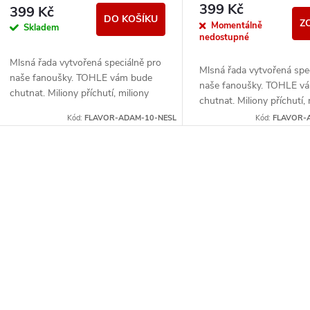
SLADKÝHO
TABÁKOVÝHO
399 Kč
399 Kč
DO KOŠÍKU
Z
Momentálně
Skladem
nedostupné
Mlsná řada vytvořená speciálně pro
Mlsná řada vytvořená spe
naše fanoušky. TOHLE vám bude
naše fanoušky. TOHLE v
chutnat. Miliony příchutí, miliony
chutnat. Miliony příchutí, 
možností... kterou si zvolit, když
možností... kterou si zvoli
Kód:
FLAVOR-ADAM-10-NESL
Kód:
FLAVOR-
máte chuť na něco...
máte chuť na něco...
O
v
á
d