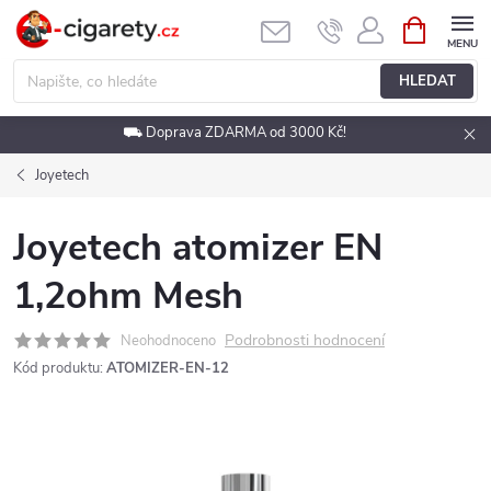
Přejít
NÁKUPNÍ
KOŠÍK
na
obsah
HLEDAT
⛟ Doprava ZDARMA od 3000 Kč!
Joyetech
Joyetech atomizer EN
1,2ohm Mesh
Podrobnosti hodnocení
Neohodnoceno
Kód produktu:
ATOMIZER-EN-12