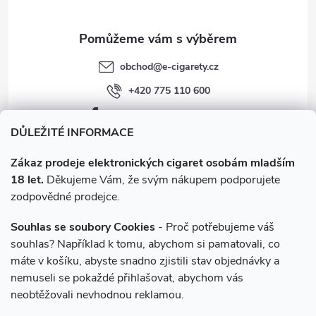
obchod
@
e-cigarety.cz
+420 775 110 600
facebook.com/e-cigarety.cz
DŮLEŽITÉ INFORMACE
Zákaz prodeje elektronických cigaret osobám mladším
18 let.
Děkujeme Vám, že svým nákupem podporujete
zodpovědné prodejce.
Souhlas se soubory Cookies
- Proč potřebujeme váš
souhlas? Například k tomu, abychom si pamatovali, co
máte v košíku, abyste snadno zjistili stav objednávky a
Instagram
nemuseli se pokaždé přihlašovat, abychom vás
neobtěžovali nevhodnou reklamou.