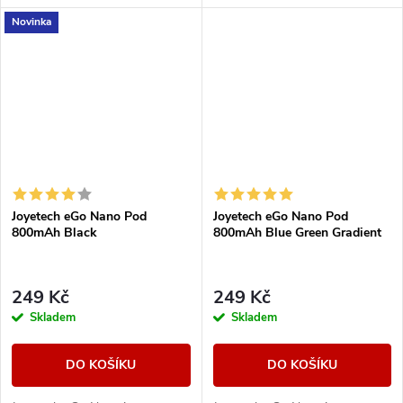
spirálovitého tvaru = ochrana
Joyetech eGo Air.
Novinka
proti případnému prskání
liquidu do...
Joyetech eGo Nano Pod
Joyetech eGo Nano Pod
800mAh Black
800mAh Blue Green Gradient
249 Kč
249 Kč
Skladem
Skladem
DO KOŠÍKU
DO KOŠÍKU