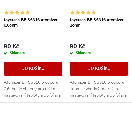
Joyetech BF SS316 atomizer
Joyetech BF SS316 atomizer
0,6ohm
1ohm
90 Kč
90 Kč
Skladem
Skladem
DO KOŠÍKU
DO KOŠÍKU
Atomizer BF SS316 o odporu
Atomizer BF SS316 o odporu
0,6ohm je vhodný pro režim
1ohm je vhodný pro režim
nastavování teploty a oblíbí si ji
nastavování teploty a oblíbí si ji
uživatelé kteří nejdříve potahují
uživatelé kteří nejdříve potahují
do úst a poté do plic =
do úst a poté do plic =
simulace...
simulace...