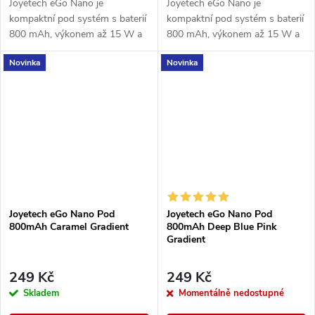
Joyetech eGo Nano je
Joyetech eGo Nano je
kompaktní pod systém s baterií
kompaktní pod systém s baterií
800 mAh, výkonem až 15 W a
800 mAh, výkonem až 15 W a
2 ml cartridgemi. Nabízí
2 ml cartridgemi. Nabízí
Novinka
Novinka
jednoduché MTL vapování bez
jednoduché MTL vapování bez
tlačítek a s rychlým...
tlačítek a s rychlým...
Joyetech eGo Nano Pod
Joyetech eGo Nano Pod
800mAh Caramel Gradient
800mAh Deep Blue Pink
Gradient
249 Kč
249 Kč
Skladem
Momentálně nedostupné