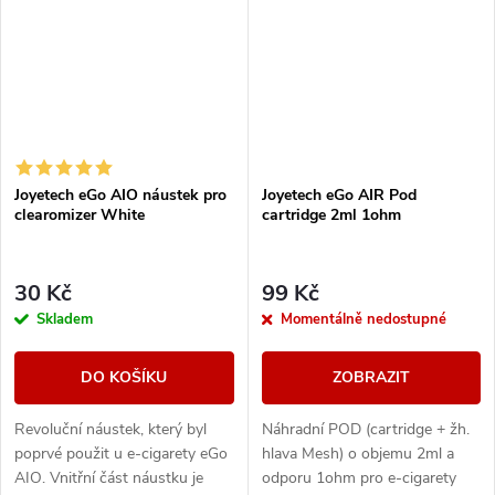
Joyetech eGo AIO náustek pro
Joyetech eGo AIR Pod
clearomizer White
cartridge 2ml 1ohm
30 Kč
99 Kč
Skladem
Momentálně nedostupné
DO KOŠÍKU
ZOBRAZIT
Revoluční náustek, který byl
Náhradní POD (cartridge + žh.
poprvé použit u e-cigarety eGo
hlava Mesh) o objemu 2ml a
AIO. Vnitřní část náustku je
odporu 1ohm pro e-cigarety