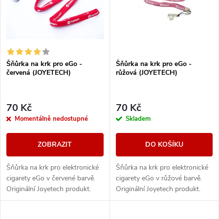
p
Abecedně
n
i
í
s
Šňůrka na krk pro eGo -
Šňůrka na krk pro eGo -
p
červená (JOYETECH)
růžová (JOYETECH)
p
r
r
70 Kč
70 Kč
o
Momentálně nedostupné
Skladem
o
d
ZOBRAZIT
DO KOŠÍKU
d
u
Šňůrka na krk pro elektronické
Šňůrka na krk pro elektronické
u
cigarety eGo v červené barvě.
cigarety eGo v růžové barvě.
k
Originální Joyetech produkt.
Originální Joyetech produkt.
k