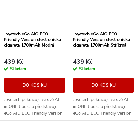
Joyetech eGo AIO ECO
Joyetech eGo AIO ECO
Friendly Version elektronická
Friendly Version elektronická
cigareta 1700mAh Modrá
cigareta 1700mAh Stříbrná
439 Kč
439 Kč
Skladem
Skladem
DO KOŠÍKU
DO KOŠÍKU
Joyetech pokračuje ve své ALL
Joyetech pokračuje ve své ALL
in ONE tradici a představuje
in ONE tradici a představuje
eGo AIO ECO Friendly Version.
eGo AIO ECO Friendly Version.
Designově řešené tělo e-
Designově řešené tělo e-
cigarety disponuje vestavěnou
cigarety disponuje vestavěnou
baterii o...
baterii o...