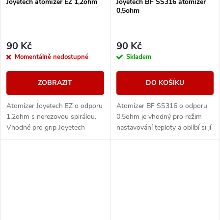
Joyetech atomizer EZ 1,2ohm
Joyetech BF SS316 atomizer
0,5ohm
90 Kč
90 Kč
Momentálně nedostupné
Skladem
ZOBRAZIT
DO KOŠÍKU
Atomizer Joyetech EZ o odporu
Atomizer BF SS316 o odporu
1,2ohm s nerezovou spirálou.
0,5ohm je vhodný pro režim
Vhodné pro grip Joyetech
nastavování teploty a oblíbí si jí
Exceed Grip Pro a ObliQ .
uživatelé co inhalují páru přímo
do plic. Vyroben ze 100%
organické...