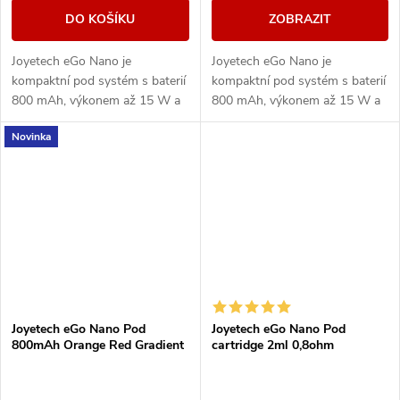
DO KOŠÍKU
ZOBRAZIT
Joyetech eGo Nano je
Joyetech eGo Nano je
kompaktní pod systém s baterií
kompaktní pod systém s baterií
800 mAh, výkonem až 15 W a
800 mAh, výkonem až 15 W a
2 ml cartridgemi. Nabízí
2 ml cartridgemi. Nabízí
Novinka
jednoduché MTL vapování bez
jednoduché MTL vapování bez
tlačítek a s rychlým...
tlačítek a s rychlým...
Joyetech eGo Nano Pod
Joyetech eGo Nano Pod
800mAh Orange Red Gradient
cartridge 2ml 0,8ohm