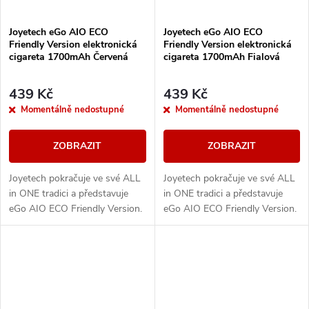
Joyetech eGo AIO ECO
Joyetech eGo AIO ECO
Friendly Version elektronická
Friendly Version elektronická
cigareta 1700mAh Červená
cigareta 1700mAh Fialová
439 Kč
439 Kč
Momentálně nedostupné
Momentálně nedostupné
ZOBRAZIT
ZOBRAZIT
Joyetech pokračuje ve své ALL
Joyetech pokračuje ve své ALL
in ONE tradici a představuje
in ONE tradici a představuje
eGo AIO ECO Friendly Version.
eGo AIO ECO Friendly Version.
Designově řešené tělo e-
Designově řešené tělo e-
cigarety disponuje vestavěnou
cigarety disponuje vestavěnou
baterii o...
baterii o...