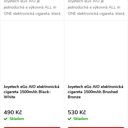
Joyetech eGo AIO je
Joyetech eGo AIO je
jednoduchá a výkonná ALL in
jednoduchá a výkonná ALL in
ONE elektronická cigareta, která
ONE elektronická cigareta, která
svými vlastnostmi uspokojí jak
svými vlastnostmi uspokojí jak
úplné začátečníky, tak i zkušené
úplné začátečníky, tak i zkušené
uživatele,...
uživatele,...
Joyetech eGo AIO elektronická
Joyetech eGo AIO elektronická
cigareta 1500mAh Black-
cigareta 1500mAh Brushed
White
Bronze
490 Kč
530 Kč
Skladem
Skladem