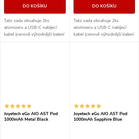
DO KOŠÍKU
DO KOŠÍKU
Tato sada obsahuje 2ks
Tato sada obsahuje 2ks
atomizeru a USB-C nabíjecí
atomizeru a USB-C nabíjecí
kabel (cenově výhodnější balení
kabel (cenově výhodnější balení
oproti základní verzi). Ikona
oproti základní verzi). Ikona
elektronických cigaret All in
elektronických cigaret All in
One (AIO) od...
One (AIO) od...
Joyetech eGo AIO AST Pod
Joyetech eGo AIO AST Pod
1000mAh Metal Black
1000mAh Sapphire Blue