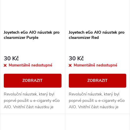
Joyetech eGo AIO náustek pro
Joyetech eGo AIO náustek pro
clearomizer Purple
clearomizer Red
30 Kč
30 Kč
Momentálně nedostupné
Momentálně nedostupné
ZOBRAZIT
ZOBRAZIT
Revoluční náustek, který byl
Revoluční náustek, který byl
poprvé použit u e-cigarety eGo
poprvé použit u e-cigarety eGo
AIO. Vnitřní část náustku je
AIO. Vnitřní část náustku je
spirálovitého tvaru = ochrana
spirálovitého tvaru = ochrana
proti případnému prskání
proti případnému prskání
liquidu do...
liquidu do...