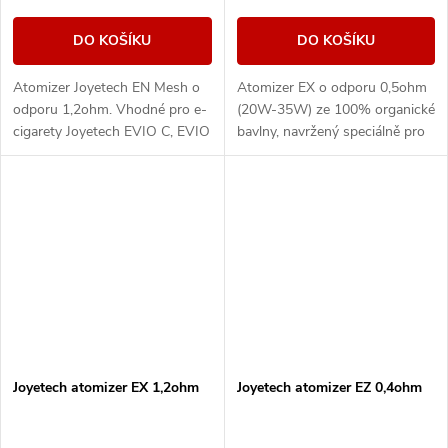
DO KOŠÍKU
DO KOŠÍKU
Atomizer Joyetech EN Mesh o
Atomizer EX o odporu 0,5ohm
odporu 1,2ohm. Vhodné pro e-
(20W-35W) ze 100% organické
cigarety Joyetech EVIO C, EVIO
bavlny, navržený speciálně pro
Box, Uwell Caliburn G a
přímé potahování do
Caliburn Koko Prime.
plic. Kompatibilní s atomizery
Joyetech EX.
Joyetech atomizer EX 1,2ohm
Joyetech atomizer EZ 0,4ohm