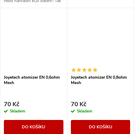
nebo náhradní eGo baterii? Tak
právě pro Vás máme pouzdro
Joyetech se zipem, do kterého
se...
Joyetech atomizer EN 0,6ohm
Joyetech atomizer EN 0,8ohm
Mesh
Mesh
70 Kč
70 Kč
Skladem
Skladem
DO KOŠÍKU
DO KOŠÍKU