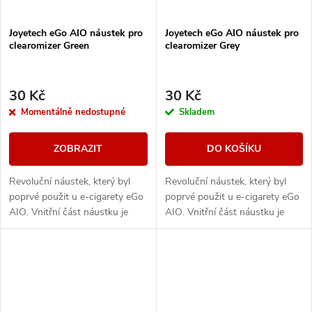
Joyetech eGo AIO náustek pro
Joyetech eGo AIO náustek pro
clearomizer Green
clearomizer Grey
30 Kč
30 Kč
Momentálně nedostupné
Skladem
ZOBRAZIT
DO KOŠÍKU
Revoluční náustek, který byl
Revoluční náustek, který byl
poprvé použit u e-cigarety eGo
poprvé použit u e-cigarety eGo
AIO. Vnitřní část náustku je
AIO. Vnitřní část náustku je
spirálovitého tvaru = ochrana
spirálovitého tvaru = ochrana
proti případnému prskání
proti případnému prskání
liquidu do...
liquidu do...