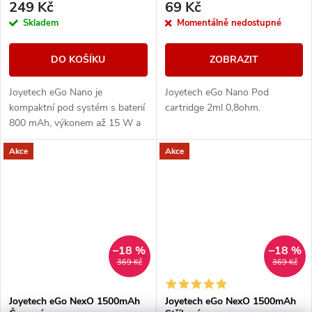
249 Kč
69 Kč
Skladem
Momentálně nedostupné
DO KOŠÍKU
ZOBRAZIT
Joyetech eGo Nano je
Joyetech eGo Nano Pod
kompaktní pod systém s baterií
cartridge 2ml 0,8ohm.
800 mAh, výkonem až 15 W a
2 ml cartridgemi. Nabízí
Akce
Akce
jednoduché MTL vapování bez
tlačítek a s rychlým...
–18 %
–18 %
369 Kč
369 Kč
Joyetech eGo NexO 1500mAh
Joyetech eGo NexO 1500mAh