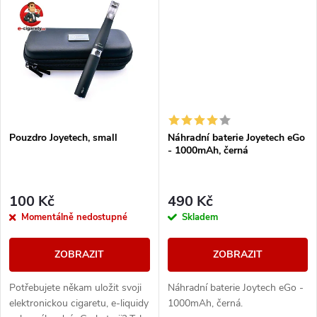
t
t
ů
ů
Pouzdro Joyetech, small
Náhradní baterie Joyetech eGo
- 1000mAh, černá
100 Kč
490 Kč
Momentálně nedostupné
Skladem
ZOBRAZIT
ZOBRAZIT
Potřebujete někam uložit svoji
Náhradní baterie Joytech eGo -
elektronickou cigaretu, e-liquidy
1000mAh, černá.