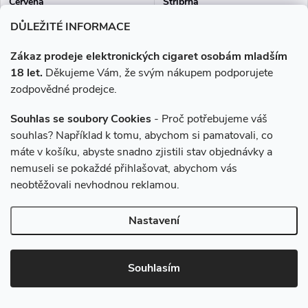
Červená
Stříbrná
DŮLEŽITÉ INFORMACE
299 Kč
299 Kč
Zákaz prodeje elektronických cigaret osobám mladším
Skladem
Momentálně nedostupné
18 let.
Děkujeme Vám, že svým nákupem podporujete
zodpovědné prodejce.
DO KOŠÍKU
ZOBRAZIT
Souhlas se soubory Cookies
- Proč potřebujeme váš
souhlas? Například k tomu, abychom si pamatovali, co
Joyetech eGo NexO je
Joyetech eGo NexO je
nejnovějším přírůstkem do
nejnovějším přírůstkem do
máte v košíku, abyste snadno zjistili stav objednávky a
rodiny oblíbených
rodiny oblíbených
nemuseli se pokaždé přihlašovat, abychom vás
elektronických cigaret s POD
elektronických cigaret s POD
neobtěžovali nevhodnou reklamou.
systémem. Je vybavena
systémem. Je vybavena
1500mAh monočlánkem a
1500mAh monočlánkem a
Nastavení
cartridgí o objemu...
cartridgí o objemu...
Souhlasím