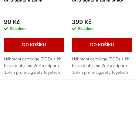
cartridge 2ml 1ohm
cartridge 2ml 1ohm 5Pack
90 Kč
399 Kč
Skladem
Skladem
DO KOŠÍKU
DO KOŠÍKU
Náhradní cartridge (POD) + žh.
Náhradní cartridge (POD) + žh.
hlava o objemu 2ml a odporu
hlava o objemu 2ml a odporu
1ohm pro e-cigarety Joyetech
1ohm pro e-cigarety Joyetech
eGo AIO AST Pod a eGo POD.
eGo AIO AST Pod a eGo POD.
Obsah balení 5ks.