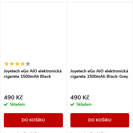
Designově řešené tělo e-
Designově řešené tělo e-
cigarety disponuje vestavěnou
cigarety disponuje vestavěnou
baterii o...
baterii o...
Joyetech eGo AIO elektronická
Joyetech eGo AIO elektronická
cigareta 1500mAh Black
cigareta 1500mAh Black-Grey
490 Kč
490 Kč
Skladem
Skladem
DO KOŠÍKU
DO KOŠÍKU