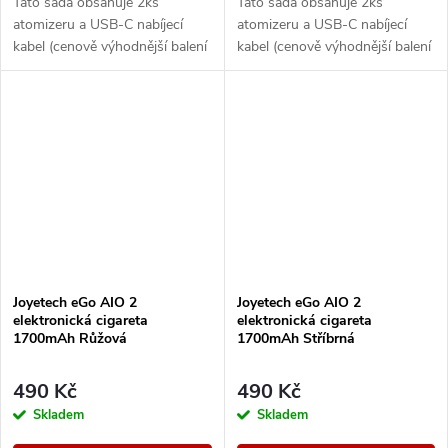
Tato sada obsahuje 2ks
Tato sada obsahuje 2ks
atomizeru a USB-C nabíjecí
atomizeru a USB-C nabíjecí
kabel (cenově výhodnější balení
kabel (cenově výhodnější balení
oproti základní verzi). Ikona
oproti základní verzi). Ikona
elektronických cigaret All in
elektronických cigaret All in
One (AIO) od...
One (AIO) od...
Joyetech eGo AIO 2
Joyetech eGo AIO 2
elektronická cigareta
elektronická cigareta
1700mAh Růžová
1700mAh Stříbrná
490 Kč
490 Kč
Skladem
Skladem