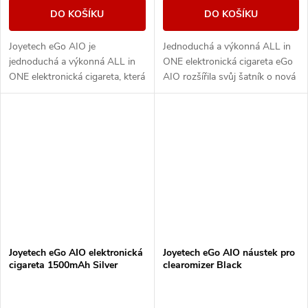
DO KOŠÍKU
DO KOŠÍKU
Joyetech eGo AIO je
Jednoduchá a výkonná ALL in
jednoduchá a výkonná ALL in
ONE elektronická cigareta eGo
ONE elektronická cigareta, která
AIO rozšířila svůj šatník o nová
svými vlastnostmi uspokojí jak
barevná provedení. Nyní se
úplné začátečníky, tak i zkušené
Vám nemůže stát, že by
uživatele,...
clearomizer...
Joyetech eGo AIO elektronická
Joyetech eGo AIO náustek pro
cigareta 1500mAh Silver
clearomizer Black