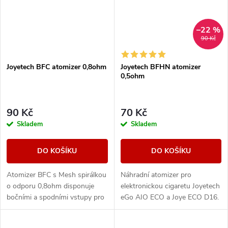
–22 %
90 Kč
Joyetech BFC atomizer 0,8ohm
Joyetech BFHN atomizer
0,5ohm
90 Kč
70 Kč
Skladem
Skladem
DO KOŠÍKU
DO KOŠÍKU
Atomizer BFC s Mesh spirálkou
Náhradní atomizer pro
o odporu 0,8ohm disponuje
elektronickou cigaretu Joyetech
bočními a spodními vstupy pro
eGo AIO ECO a Joye ECO D16.
e-liquid, které zajišťují
konzistentní a dlouhotrvající