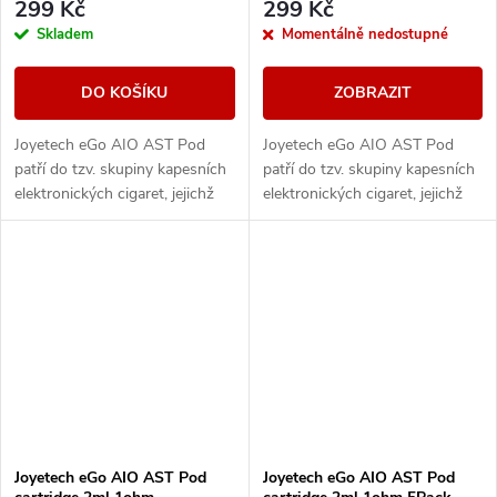
299 Kč
299 Kč
Skladem
Momentálně nedostupné
DO KOŠÍKU
ZOBRAZIT
Joyetech eGo AIO AST Pod
Joyetech eGo AIO AST Pod
patří do tzv. skupiny kapesních
patří do tzv. skupiny kapesních
elektronických cigaret, jejichž
elektronických cigaret, jejichž
výhodou jsou kompaktní
výhodou jsou kompaktní
rozměry, autentické podání
rozměry, autentické podání
chuti a nízká...
chuti a nízká...
Joyetech eGo AIO AST Pod
Joyetech eGo AIO AST Pod