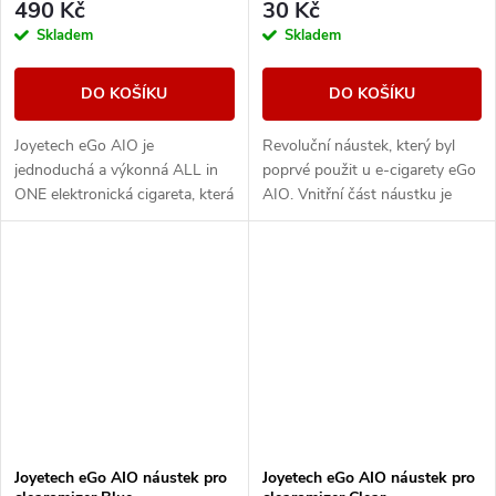
490 Kč
30 Kč
Skladem
Skladem
DO KOŠÍKU
DO KOŠÍKU
Joyetech eGo AIO je
Revoluční náustek, který byl
jednoduchá a výkonná ALL in
poprvé použit u e-cigarety eGo
ONE elektronická cigareta, která
AIO. Vnitřní část náustku je
svými vlastnostmi uspokojí jak
spirálovitého tvaru = ochrana
úplné začátečníky, tak i zkušené
proti případnému prskání
uživatele,...
liquidu do...
Joyetech eGo AIO náustek pro
Joyetech eGo AIO náustek pro