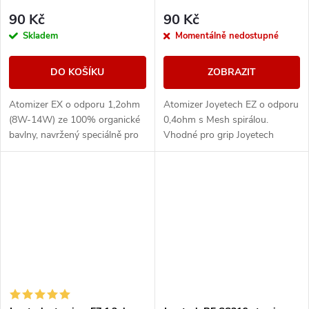
90 Kč
90 Kč
Skladem
Momentálně nedostupné
DO KOŠÍKU
ZOBRAZIT
Atomizer EX o odporu 1,2ohm
Atomizer Joyetech EZ o odporu
(8W-14W) ze 100% organické
0,4ohm s Mesh spirálou.
bavlny, navržený speciálně pro
Vhodné pro grip Joyetech
styl potahování ústa-plice.
Exceed Grip Pro a ObliQ .
Kompatibilní s atomizery
Joyetech EX.