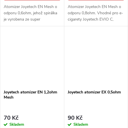
Atomizer Joyetech EN Mesh o
Atomizer Joyetech EN Mesh o
odporu 0,6ohm, jehož spirálka
odporu 0,8ohm. Vhodné pro e-
je vyrobena ze super
cigarety Joyetech EVIO C,
austenitické nerezové oceli
Uwell Caliburn G a Caliburn
(AST-STEEL) - odolný vůči
Koko Prime.
korozi a nadměrnému...
Joyetech atomizer EN 1,2ohm
Joyetech atomizer EX 0,5ohm
Mesh
70 Kč
90 Kč
Skladem
Skladem