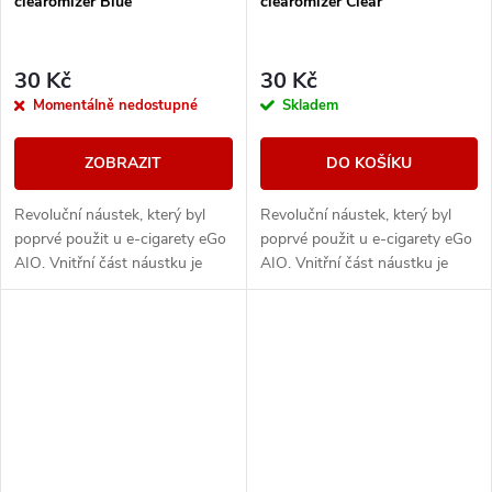
clearomizer Blue
clearomizer Clear
30 Kč
30 Kč
Momentálně nedostupné
Skladem
ZOBRAZIT
DO KOŠÍKU
Revoluční náustek, který byl
Revoluční náustek, který byl
poprvé použit u e-cigarety eGo
poprvé použit u e-cigarety eGo
AIO. Vnitřní část náustku je
AIO. Vnitřní část náustku je
spirálovitého tvaru = ochrana
spirálovitého tvaru = ochrana
proti případnému prskání
proti případnému prskání
liquidu do...
liquidu do...