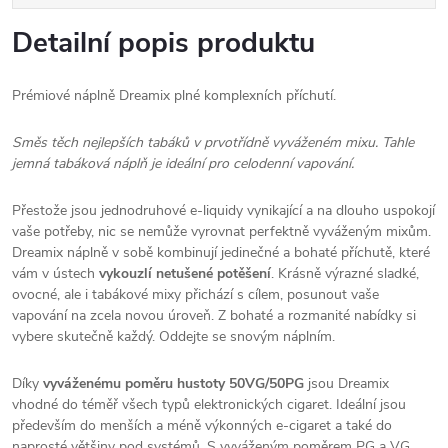
Detailní popis produktu
Prémiové náplně Dreamix plné komplexních příchutí.
Směs těch nejlepších tabáků v prvotřídně vyváženém mixu. Tahle
jemná tabáková náplň je ideální pro celodenní vapování.
Přestože jsou jednodruhové e-liquidy vynikající a na dlouho uspokojí
vaše potřeby, nic se nemůže vyrovnat perfektně vyváženým mixům.
Dreamix náplně v sobě kombinují jedinečné a bohaté příchutě, které
vám v ústech
vykouzlí netušené potěšení
. Krásně výrazné sladké,
ovocné, ale i tabákové mixy přichází s cílem, posunout vaše
vapování na zcela novou úroveň. Z bohaté a rozmanité nabídky si
vybere skutečně každý. Oddejte se snovým náplním.
Díky
vyváženému poměru hustoty 50VG/50PG
jsou Dreamix
vhodné do téměř všech typů elektronických cigaret. Ideální jsou
především do menších a méně výkonných e-cigaret a také do
naprosté většiny pod systémů. S vyváženým poměrem PG a VG