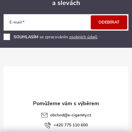
a slevách
Z
á
E-mail
ODEBÍRAT
p
SOUHLASÍM
se zpracováním
osobních údajů
.
a
t
í
obchod
@
e-cigarety.cz
+420 775 110 600