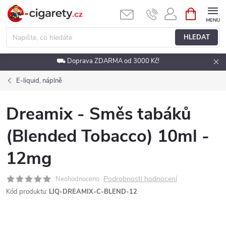
Přejít
NÁKUPNÍ
KOŠÍK
na
obsah
HLEDAT
⛟ Doprava ZDARMA od 3000 Kč!
E-liquid, náplně
Dreamix - Směs tabáků
(Blended Tobacco) 10ml -
12mg
Podrobnosti hodnocení
Neohodnoceno
Kód produktu:
LIQ-DREAMIX-C-BLEND-12