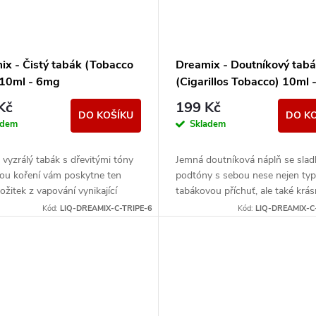
ix - Čistý tabák (Tobacco
Dreamix - Doutníkový tab
 10ml - 6mg
(Cigarillos Tobacco) 10ml 
12mg
Kč
199 Kč
DO KOŠÍKU
DO K
adem
Skladem
 vyzrálý tabák s dřevitými tóny
Jemná doutníková náplň se slad
kou koření vám poskytne ten
podtóny s sebou nese nejen typ
ožitek z vapování vynikající
tabákovou příchuť, ale také krá
é příchutě.
vůni, která je její nedílnou součás
Kód:
LIQ-DREAMIX-C-TRIPE-6
Kód:
LIQ-DREAMIX-C