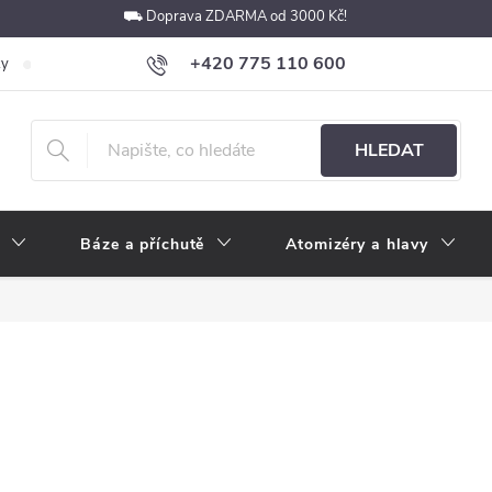
⛟ Doprava ZDARMA od 3000 Kč!
+420 775 110 600
ky
Podmínky ochrany osobních údajů
Velkoobchod
Pokyny k p
obchod@e-cigarety.cz
HLEDAT
Báze a příchutě
Atomizéry a hlavy