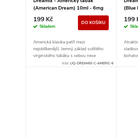
Dreamix - Americký tabák
Dream
(American Dream) 10ml - 6mg
(Blue
199 Kč
199 
DO KOŠÍKU
Skladem
Skl
Americká klasika patří mezi
Atrakti
nejoblíbenější. Jemný základ světlého
sladkos
virginského tabáku s sebou nese
bohatou
nenápadné lehce nasládlé tóny.
manga. 
Kód:
LIQ-DREAMIX-C-AMERIC-6
Výborná příchuť pro...
užijete..