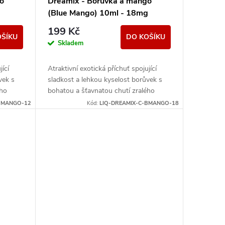
o
Dreamix - Borůvka a mango
g
(Blue Mango) 10ml - 18mg
199 Kč
OŠÍKU
DO KOŠÍKU
Skladem
ící
Atraktivní exotická příchuť spojující
vek s
sladkost a lehkou kyselost borůvek s
ého
bohatou a šťavnatou chutí zralého
rým si
manga. Jedinečné aroma, se kterým si
BMANGO-12
Kód:
LIQ-DREAMIX-C-BMANGO-18
užijete...