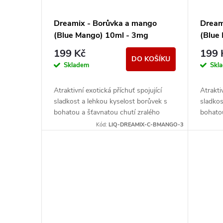
Dreamix - Borůvka a mango
Dream
(Blue Mango) 10ml - 3mg
(Blue
199 Kč
199 
DO KOŠÍKU
Skladem
Skl
Atraktivní exotická příchuť spojující
Atrakti
sladkost a lehkou kyselost borůvek s
sladkos
bohatou a šťavnatou chutí zralého
bohatou
manga. Jedinečné aroma, se kterým si
manga. 
Kód:
LIQ-DREAMIX-C-BMANGO-3
užijete...
užijete..