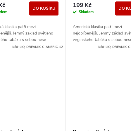
Kč
199 Kč
DO KOŠÍKU
DO K
adem
Skladem
á klasika patří mezi
Americká klasika patří mezi
benější. Jemný základ světlého
nejoblíbenější. Jemný základ svě
ského tabáku s sebou nese
virginského tabáku s sebou nes
né lehce nasládlé tóny.
nenápadné lehce nasládlé tóny.
Kód:
LIQ-DREAMIX-C-AMERIC-12
Kód:
LIQ-DREAMIX-C
 příchuť pro...
Výborná příchuť pro...