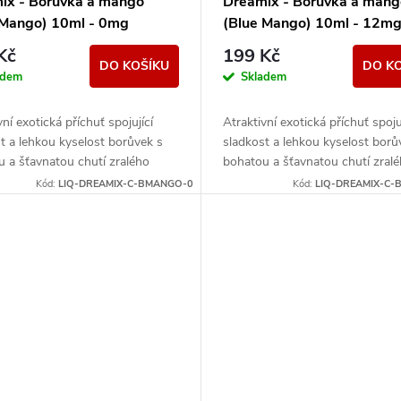
ix - Borůvka a mango
Dreamix - Borůvka a mang
 Mango) 10ml - 0mg
(Blue Mango) 10ml - 12m
Kč
199 Kč
DO KOŠÍKU
DO K
adem
Skladem
vní exotická příchuť spojující
Atraktivní exotická příchuť spojuj
t a lehkou kyselost borůvek s
sladkost a lehkou kyselost borů
 a šťavnatou chutí zralého
bohatou a šťavnatou chutí zral
Jedinečné aroma, se kterým si
manga. Jedinečné aroma, se kte
Kód:
LIQ-DREAMIX-C-BMANGO-0
Kód:
LIQ-DREAMIX-C-
.
užijete...