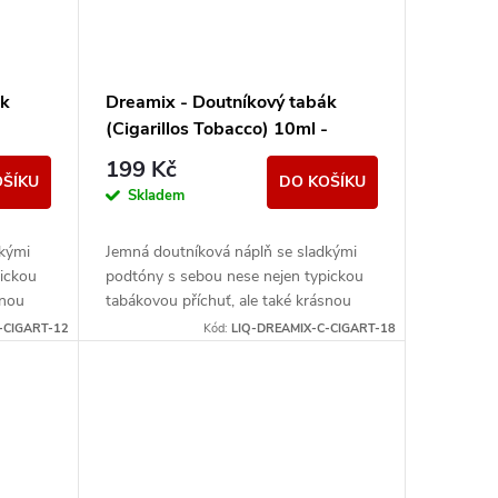
ák
Dreamix - Doutníkový tabák
-
(Cigarillos Tobacco) 10ml -
18mg
199 Kč
OŠÍKU
DO KOŠÍKU
Skladem
kými
Jemná doutníková náplň se sladkými
ickou
podtóny s sebou nese nejen typickou
snou
tabákovou příchuť, ale také krásnou
tí.
vůni, která je její nedílnou součástí.
-CIGART-12
Kód:
LIQ-DREAMIX-C-CIGART-18