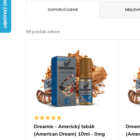
Ř
DOPORUČUJEME
NEJLEVN
a
99
položek celkem
z
V
e
ý
n
p
í
i
p
s
r
p
Dreamix - Americký tabák
Dream
o
(American Dream) 10ml - 0mg
(Amer