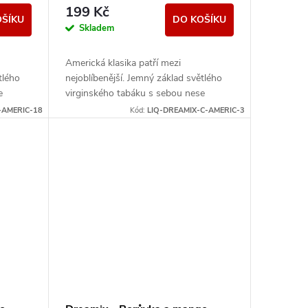
199 Kč
OŠÍKU
DO KOŠÍKU
Skladem
Americká klasika patří mezi
tlého
nejoblíbenější. Jemný základ světlého
e
virginského tabáku s sebou nese
nenápadné lehce nasládlé tóny.
-AMERIC-18
Kód:
LIQ-DREAMIX-C-AMERIC-3
Výborná příchuť pro...