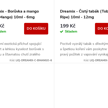
ix - Borůvka a mango
Dreamix - Čistý tabák (To
 Mango) 10ml - 6mg
Ripe) 10ml - 12mg
Kč
199 Kč
DO KOŠÍKU
DO K
adem
Skladem
vní exotická příchuť spojující
Poctivě vyzrálý tabák s dřevitým
t a lehkou kyselost borůvek s
a špetkou koření vám poskytne 
 a šťavnatou chutí zralého
pravý požitek z vapování vynikaj
Jedinečné aroma, se kterým si
tabákové příchutě.
Kód:
LIQ-DREAMIX-C-BMANGO-6
Kód:
LIQ-DREAMIX-
.