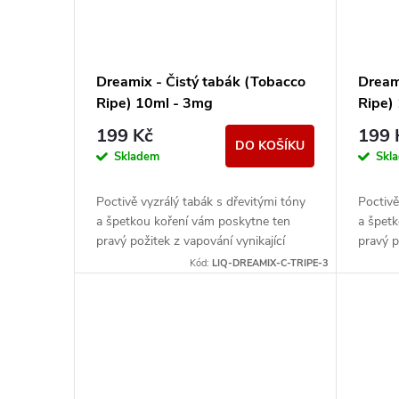
Dreamix - Čistý tabák (Tobacco
Dream
Ripe) 10ml - 3mg
Ripe)
199 Kč
199 
DO KOŠÍKU
Skladem
Skl
Poctivě vyzrálý tabák s dřevitými tóny
Poctivě
a špetkou koření vám poskytne ten
a špet
pravý požitek z vapování vynikající
pravý p
tabákové příchutě.
tabákov
Kód:
LIQ-DREAMIX-C-TRIPE-3