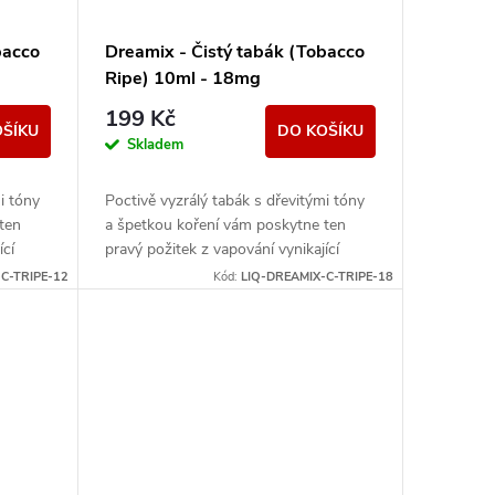
bacco
Dreamix - Čistý tabák (Tobacco
Ripe) 10ml - 18mg
199 Kč
OŠÍKU
DO KOŠÍKU
Skladem
i tóny
Poctivě vyzrálý tabák s dřevitými tóny
ten
a špetkou koření vám poskytne ten
ící
pravý požitek z vapování vynikající
tabákové příchutě.
C-TRIPE-12
Kód:
LIQ-DREAMIX-C-TRIPE-18