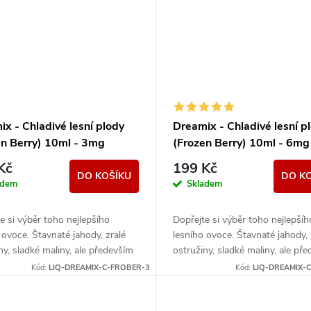
x - Chladivé lesní plody
Dreamix - Chladivé lesní p
en Berry) 10ml - 3mg
(Frozen Berry) 10ml - 6mg
Kč
199 Kč
DO KOŠÍKU
DO K
adem
Skladem
e si výběr toho nejlepšího
Dopřejte si výběr toho nejlepšíh
 ovoce. Štavnaté jahody, zralé
lesního ovoce. Štavnaté jahody, 
ny, sladké maliny, ale především
ostružiny, sladké maliny, ale př
ající borůvky tvoří dokonalý
převládající borůvky tvoří dokon
Kód:
LIQ-DREAMIX-C-FROBER-3
Kód:
LIQ-DREAMIX-
mix...