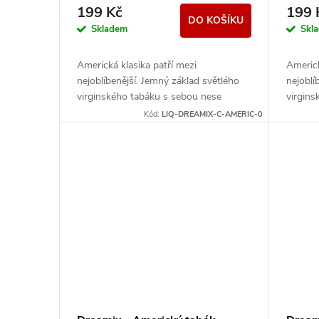
r
d
199 Kč
199 
DO KOŠÍKU
o
Skladem
Skl
u
d
Americká klasika patří mezi
Americk
k
nejoblíbenější. Jemný základ světlého
nejoblí
u
virginského tabáku s sebou nese
virgin
nenápadné lehce nasládlé tóny.
nenápad
t
Kód:
LIQ-DREAMIX-C-AMERIC-0
Výborná příchuť pro...
Výborná
k
ů
t
ů