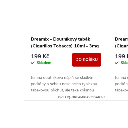
Dreamix - Doutníkový tabák
Dream
(Cigarillos Tobacco) 10ml - 3mg
(Ciga
199 Kč
199 
DO KOŠÍKU
Skladem
Skl
Jemná doutníková náplň se sladkými
Jemná 
podtóny s sebou nese nejen typickou
podtón
tabákovou příchuť, ale také krásnou
tabákov
vůni, která je její nedílnou součástí.
vůni, kt
Kód:
LIQ-DREAMIX-C-CIGART-3