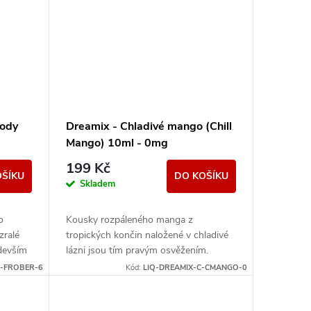
lody
Dreamix - Chladivé mango (Chill
Mango) 10ml - 0mg
199 Kč
OŠÍKU
DO KOŠÍKU
Skladem
o
Kousky rozpáleného manga z
zralé
tropických končin naložené v chladivé
edevším
lázni jsou tím pravým osvěžením.
alý
Vyzrálé sladké ovoce s příjemně
C-FROBER-6
Kód:
LIQ-DREAMIX-C-CMANGO-0
mrazivou dochutí je...