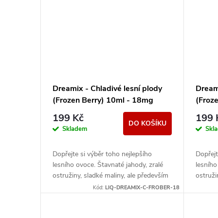
Dreamix - Chladivé lesní plody
Dreami
(Frozen Berry) 10ml - 18mg
(Froz
199 Kč
199 
DO KOŠÍKU
Skladem
Skl
Dopřejte si výběr toho nejlepšího
Dopřejt
lesního ovoce. Štavnaté jahody, zralé
lesního
ostružiny, sladké maliny, ale především
ostruži
převládající borůvky tvoří dokonalý
převlád
Kód:
LIQ-DREAMIX-C-FROBER-18
mix...
mix...