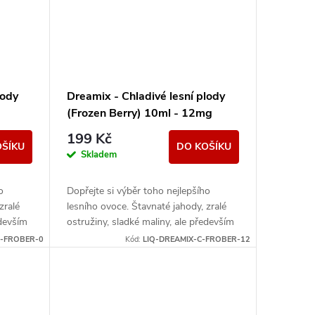
lody
Dreamix - Chladivé lesní plody
(Frozen Berry) 10ml - 12mg
199 Kč
OŠÍKU
DO KOŠÍKU
Skladem
o
Dopřejte si výběr toho nejlepšího
zralé
lesního ovoce. Štavnaté jahody, zralé
edevším
ostružiny, sladké maliny, ale především
alý
převládající borůvky tvoří dokonalý
C-FROBER-0
Kód:
LIQ-DREAMIX-C-FROBER-12
mix...