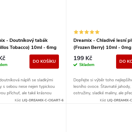
ix - Doutníkový tabák
Dreamix - Chladivé lesní p
rillos Tobacco) 10ml - 6mg
(Frozen Berry) 10ml - 0mg
Kč
199 Kč
DO KOŠÍKU
DO K
adem
Skladem
doutníková náplň se sladkými
Dopřejte si výběr toho nejlepšíh
y s sebou nese nejen typickou
lesního ovoce. Štavnaté jahody, 
ou příchuť, ale také krásnou
ostružiny, sladké maliny, ale př
erá je její nedílnou součástí.
převládající borůvky tvoří dokon
Kód:
LIQ-DREAMIX-C-CIGART-6
Kód:
LIQ-DREAMIX-
mix...