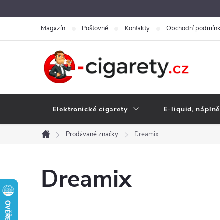
Přejít
na
Magazín
Poštovné
Kontakty
Obchodní podmín
obsah
Elektronické cigarety
E-liquid, náplně
Prodávané značky
Dreamix
Domů
Dreamix