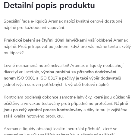
Detailní popis produktu
Speciální řada e-liquidů Aramax nabízí kvalitní cenově dostupné
náplně pro každodenní vapování.
Praktické balení se čtyřmi 10ml lahvičkami
vaší oblíbené Aramax
náplně. Proč je kupovat po jednom, když pro vás máme tento skvělý
multipack?
Levné neznamená nutně nekvalitní! Aramax e-liquidy neobsahují
diacetyl ani acetoin,
výroba probíhá za přísného dodržování
norem
ISO 9001 a ISO 8317 a pečlivý je také výběr dodavatelů
jednotlivých surovin potřebných k výrobě hotové náplně.
Kontrolám podléhají dokonce samotné lahvičky, které jsou důkladně
očištěny a ve vakuu testovány proti případnému protečení.
Náplně
jsou po celý výrobní proces kontrolovány
a díky tomu je zajištěna
stálá kvalita hotového produktu.
Aramax e-liquidy obsahují kvalitní neutrální příchutě, které se