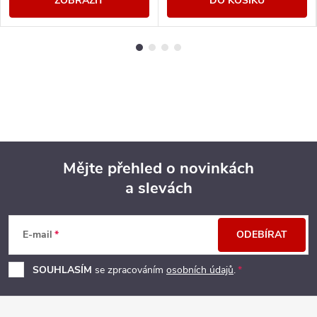
ZOBRAZIT
DO KOŠÍKU
Mějte přehled o novinkách
a slevách
Z
á
E-mail
ODEBÍRAT
p
SOUHLASÍM
se zpracováním
osobních údajů
.
a