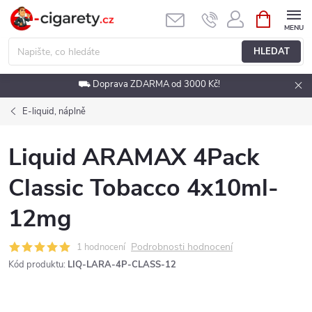
Přejít
NÁKUPNÍ
KOŠÍK
na
obsah
HLEDAT
⛟ Doprava ZDARMA od 3000 Kč!
E-liquid, náplně
Liquid ARAMAX 4Pack
Classic Tobacco 4x10ml-
12mg
Podrobnosti hodnocení
1 hodnocení
Kód produktu:
LIQ-LARA-4P-CLASS-12