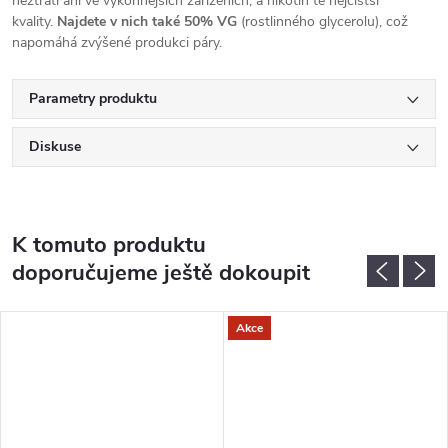
neztratí ani ve výkonnějších zařízeních, a nikotin té nejčistší
kvality.
Najdete v nich také 50% VG
(rostlinného glycerolu), což
napomáhá zvýšené produkci páry.
Parametry produktu
Diskuse
K tomuto produktu
doporučujeme ještě dokoupit
Akce