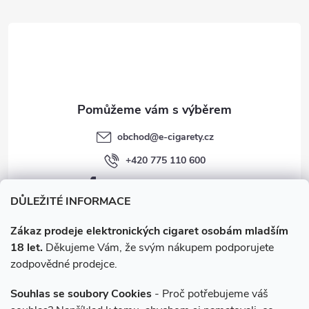
t
í
obchod
@
e-cigarety.cz
+420 775 110 600
facebook.com/e-cigarety.cz
DŮLEŽITÉ INFORMACE
Zákaz prodeje elektronických cigaret osobám mladším
18 let.
Děkujeme Vám, že svým nákupem podporujete
zodpovědné prodejce.
Souhlas se soubory Cookies
- Proč potřebujeme váš