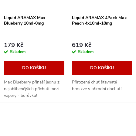
Liquid ARAMAX Max
Liquid ARAMAX 4Pack Max
Blueberry 10ml-0mg
Peach 4x10ml-18mg
179 Kč
619 Kč
Skladem
Skladem
DO KOŠÍKU
DO KOŠÍKU
Max Blueberry přináší jednu z
Přirozená chuť šťavnaté
nejoblíbenějších příchutí mezi
broskve s přírodní dochutí.
vapery - borůvku!