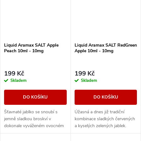
Liquid Aramax SALT Apple
Liquid Aramax SALT RedGreen
Peach 10ml - 10mg
Apple 10ml - 10mg
199 Kč
199 Kč
Skladem
Skladem
DO KOŠÍKU
DO KOŠÍKU
Šťavnaté jablko se snoubí s
Úžasná a dnes již tradiční
jemně sladkou broskví v
kombinace sladkých červených
dokonale vyváženém ovocném
a kyselých zelených jablek.
mixu.