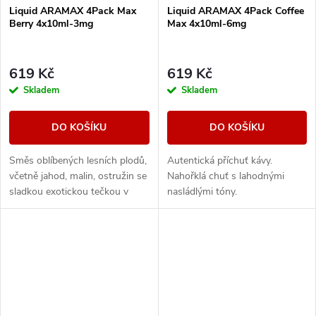
Liquid ARAMAX 4Pack Max
Liquid ARAMAX 4Pack Coffee
Berry 4x10ml-3mg
Max 4x10ml-6mg
619 Kč
619 Kč
Skladem
Skladem
DO KOŠÍKU
DO KOŠÍKU
Směs oblíbených lesních plodů,
Autentická příchuť kávy.
včetně jahod, malin, ostružin se
Nahořklá chuť s lahodnými
sladkou exotickou tečkou v
nasládlými tóny.
podobě manga.