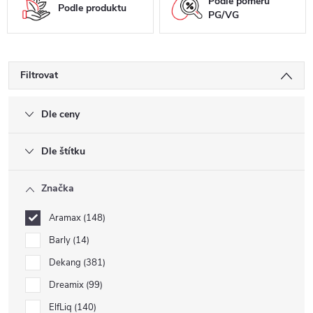
Podle poměru
Podle produktu
PG/VG
Filtrovat
Dle ceny
Dle štítku
Značka
Aramax
148
Barly
14
Dekang
381
Dreamix
99
ElfLiq
140