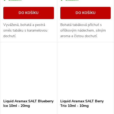
DO KOŠÍKU
DO KOŠÍKU
Vyvážená, bohatá a pestrá
Bohatá tabáková příchuť s
směs tabáku s karamelovou
oříškovým nádechem, silným
dochutí.
aroma a čistou dochutí.
Liquid Aramax SALT Blueberry
Liquid Aramax SALT Berry
Ice 10ml - 20mg
Trio 10ml - 10mg