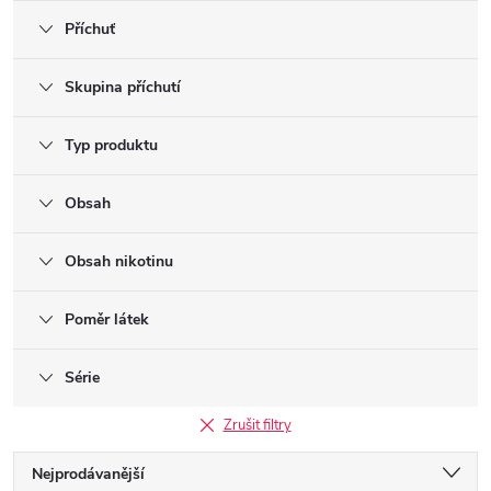
Příchuť
Skupina příchutí
Typ produktu
Obsah
Obsah nikotinu
Poměr látek
Série
Zrušit filtry
Ř
Nejprodávanější