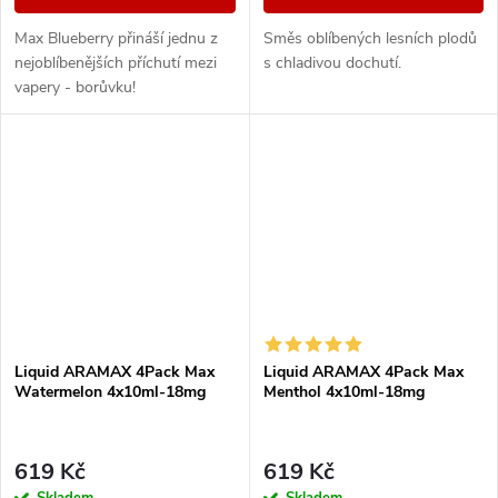
Max Blueberry přináší jednu z
Směs oblíbených lesních plodů
nejoblíbenějších příchutí mezi
s chladivou dochutí.
vapery - borůvku!
Liquid ARAMAX 4Pack Max
Liquid ARAMAX 4Pack Max
Watermelon 4x10ml-18mg
Menthol 4x10ml-18mg
619 Kč
619 Kč
Skladem
Skladem