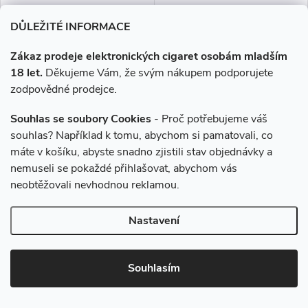
DO KOŠÍKU
DO KOŠÍKU
DŮLEŽITÉ INFORMACE
Skvělý mix tropického ovoce se
Ovocná kombinace jahody a
Zákaz prodeje elektronických cigaret osobám mladším
Vám roztancuje na jazyku a
kiwi.
18 let.
Děkujeme Vám, že svým nákupem podporujete
okusíte pořádnou nálož exotiky.
zodpovědné prodejce.
Souhlas se soubory Cookies
- Proč potřebujeme váš
souhlas? Například k tomu, abychom si pamatovali, co
máte v košíku, abyste snadno zjistili stav objednávky a
nemuseli se pokaždé přihlašovat, abychom vás
neobtěžovali nevhodnou reklamou.
Nastavení
Liquid Aramax SALT Peach
Liquid Aramax SALT Grape
Souhlasím
Mango 10ml - 10mg
10ml - 10mg