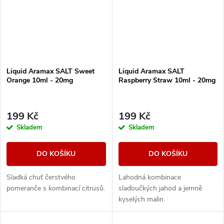
Liquid Aramax SALT Sweet
Liquid Aramax SALT
Orange 10ml - 20mg
Raspberry Straw 10ml - 20mg
199 Kč
199 Kč
Skladem
Skladem
DO KOŠÍKU
DO KOŠÍKU
Sladká chuť čerstvého
Lahodná kombinace
pomeranče s kombinací citrusů.
slaďoučkých jahod a jemně
kyselých malin.