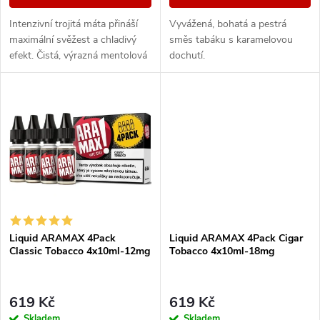
d
u
Intenzivní trojitá máta přináší
Vyvážená, bohatá a pestrá
u
maximální svěžest a chladivý
směs tabáku s karamelovou
k
efekt. Čistá, výrazná mentolová
dochutí.
k
chuť pro milovníky silného
osvěžení.
t
t
ů
ů
Liquid ARAMAX 4Pack
Liquid ARAMAX 4Pack Cigar
Classic Tobacco 4x10ml-12mg
Tobacco 4x10ml-18mg
619 Kč
619 Kč
Skladem
Skladem