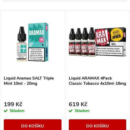
a
Doporučujeme
V
Nejlevnější
z
ý
Nejdražší
e
p
Abecedně
n
i
í
s
Liquid Aramax SALT Triple
Liquid ARAMAX 4Pack
p
Mint 10ml - 20mg
Classic Tobacco 4x10ml-18mg
p
r
r
199 Kč
619 Kč
o
Skladem
Skladem
o
d
DO KOŠÍKU
DO KOŠÍKU