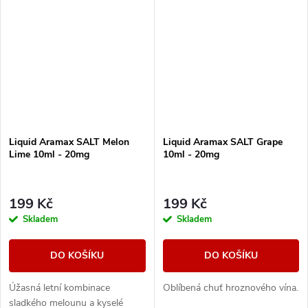
Liquid Aramax SALT Melon
Liquid Aramax SALT Grape
Lime 10ml - 20mg
10ml - 20mg
199 Kč
199 Kč
Skladem
Skladem
DO KOŠÍKU
DO KOŠÍKU
Úžasná letní kombinace
Oblíbená chuť hroznového vína.
sladkého melounu a kyselé