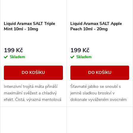
Liquid Aramax SALT Triple
Liquid Aramax SALT Apple
Mint 10ml - 10mg
Peach 10ml - 20mg
199 Kč
199 Kč
Skladem
Skladem
DO KOŠÍKU
DO KOŠÍKU
Intenzivní trojitá máta přináší
Šťavnaté jablko se snoubí s
maximální svěžest a chladivý
jemně sladkou broskví v
efekt. Čistá, výrazná mentolová
dokonale vyváženém ovocném
chuť pro milovníky silného
mixu.
osvěžení.