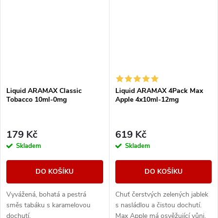
Liquid ARAMAX Classic
Liquid ARAMAX 4Pack Max
Tobacco 10ml-0mg
Apple 4x10ml-12mg
179 Kč
619 Kč
Skladem
Skladem
DO KOŠÍKU
DO KOŠÍKU
Vyvážená, bohatá a pestrá
Chuť čerstvých zelených jablek
směs tabáku s karamelovou
s nasládlou a čistou dochutí.
dochutí.
Max Apple má osvěžující vůni.