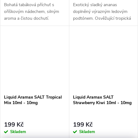
Bohatá tabáková příchuť s
Exotický sladký ananas
oříškovým nádechem, silným
doplněný výrazným ledovým
aroma a čistou dochutí.
podtónem. Osvěžující tropická
příchuť s chladivým
zakončením.
Liquid Aramax SALT Tropical
Liquid Aramax SALT
Mix 10ml - 10mg
Strawberry Kiwi 10ml - 10mg
199 Kč
199 Kč
Skladem
Skladem