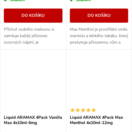
DO KOŠÍKU
DO KOŠÍKU
Příchuť vodního melounu si
Max Menthol je prvotřídní směs
zamiluje každý příznivec
mentolu a lehkého tabáku, který
ovocných náplní, je
poskytuje přirozenou vůni a
charakteristický svou svěžestí.
maximální osvěžení.
Liquid ARAMAX 4Pack Vanilla
Liquid ARAMAX 4Pack Max
Max 4x10ml-6mg
Menthol 4x10ml-12mg