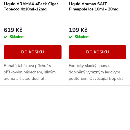
Liquid ARAMAX 4Pack Cigar
Liquid Aramax SALT
Tobacco 4x10ml-12mg
Pineapple Ice 10ml - 20mg
619 Kč
199 Kč
Skladem
Skladem
DO KOŠÍKU
DO KOŠÍKU
Bohatá tabáková příchuť s
Exotický sladký ananas
oříškovým nádechem, silným
doplněný výrazným ledovým
aroma a čistou dochutí.
podtónem. Osvěžující tropická
příchuť s chladivým
zakončením.