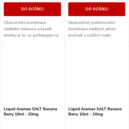
DO KOŠÍKU
DO KOŠÍKU
Úžasná letní kombinace
Neskutečně vydařená letní
sladkého melounu a kyselé
kombinace sladkých jahod,
limetky je to, co potřebujete na
borůvek a svěžích malin.
parné letní dny.
Liquid Aramax SALT Banana
Liquid Aramax SALT Banana
Berry 10ml - 20mg
Berry 10ml - 10mg