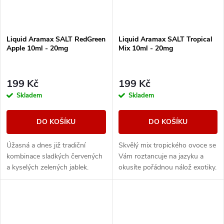
Liquid Aramax SALT RedGreen
Liquid Aramax SALT Tropical
Apple 10ml - 20mg
Mix 10ml - 20mg
199 Kč
199 Kč
Skladem
Skladem
DO KOŠÍKU
DO KOŠÍKU
Úžasná a dnes již tradiční
Skvělý mix tropického ovoce se
kombinace sladkých červených
Vám roztancuje na jazyku a
a kyselých zelených jablek.
okusíte pořádnou nálož exotiky.