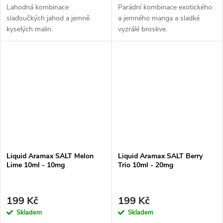
Lahodná kombinace
Parádní kombinace exotického
slaďoučkých jahod a jemně
a jemného manga a sladké
kyselých malin.
vyzrálé broskve.
Liquid Aramax SALT Melon
Liquid Aramax SALT Berry
Lime 10ml - 10mg
Trio 10ml - 20mg
199 Kč
199 Kč
Skladem
Skladem