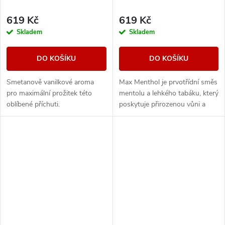
619 Kč
619 Kč
Skladem
Skladem
DO KOŠÍKU
DO KOŠÍKU
Smetanově vanilkové aroma
Max Menthol je prvotřídní směs
pro maximální prožitek této
mentolu a lehkého tabáku, který
oblíbené příchuti.
poskytuje přirozenou vůni a
maximální osvěžení.