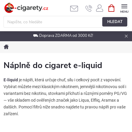
Přejít
NÁKUPNÍ
KOŠÍK
na
obsah
HLEDAT
⛟ Doprava ZDARMA od 3000 Kč!
Domů
Náplně do cigaret e-liquid
E-liquid
je náplň, která určuje chuť, sílu i celkový pocit z vapování.
Vybírat můžete mezi klasickým nikotinem, jemnější nikotinovou solí i
variantami bez nikotinu, stovkami příchutí a různými poměry PG/VG
— vše skladem od ověřených značek jako Liqua, Elfliq, Aramax a
dalších. Pomocí filtrů níže snadno najdete tu pravou náplň pro vaše
zařízení.