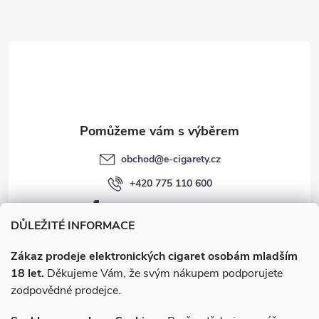
a
t
í
obchod
@
e-cigarety.cz
+420 775 110 600
facebook.com/e-cigarety.cz
DŮLEŽITÉ INFORMACE
Zákaz prodeje elektronických cigaret osobám mladším
18 let.
Děkujeme Vám, že svým nákupem podporujete
zodpovědné prodejce.