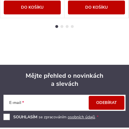
DO KOŠÍKU
DO KOŠÍKU
Mějte přehled o novinkách
a slevách
Z
á
E-mail
ODEBÍRAT
p
SOUHLASÍM
se zpracováním
osobních údajů
.