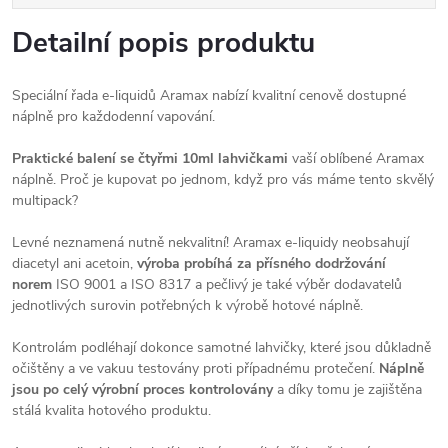
Detailní popis produktu
Speciální řada e-liquidů Aramax nabízí kvalitní cenově dostupné
náplně pro každodenní vapování.
Praktické balení se čtyřmi 10ml lahvičkami
vaší oblíbené Aramax
náplně. Proč je kupovat po jednom, když pro vás máme tento skvělý
multipack?
Levné neznamená nutně nekvalitní! Aramax e-liquidy neobsahují
diacetyl ani acetoin,
výroba probíhá za přísného dodržování
norem
ISO 9001 a ISO 8317 a pečlivý je také výběr dodavatelů
jednotlivých surovin potřebných k výrobě hotové náplně.
Kontrolám podléhají dokonce samotné lahvičky, které jsou důkladně
očištěny a ve vakuu testovány proti případnému protečení.
Náplně
jsou po celý výrobní proces kontrolovány
a díky tomu je zajištěna
stálá kvalita hotového produktu.