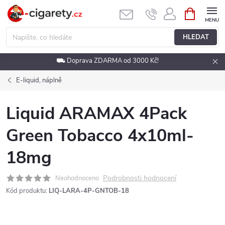
Přejít
NÁKUPNÍ
KOŠÍK
na
obsah
HLEDAT
⛟ Doprava ZDARMA od 3000 Kč!
E-liquid, náplně
Liquid ARAMAX 4Pack
Green Tobacco 4x10ml-
18mg
Podrobnosti hodnocení
Neohodnoceno
Kód produktu:
LIQ-LARA-4P-GNTOB-18