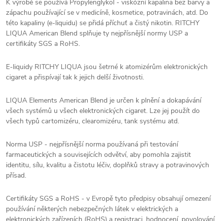
K výrobě se používá Propylenglykol - viskózní kapalina bez barvy a
zápachu používající se v medicíně, kosmetice, potravinách, atd. Do
této kapaliny (e-liquidu) se přidá příchuť a čistý nikotin. RITCHY
LIQUA American Blend splňuje ty nejpřísnější normy USP a
certifikáty SGS a RoHS.
E-liquidy RITCHY LIQUA jsou šetrné k atomizérům elektronických
cigaret a přispívají tak k jejich delší životnosti.
LIQUA Elements American Blend je určen k plnění a dokapávání
všech systémů u všech elektronických cigaret. Lze jej použít do
všech typů cartomizéru, clearomizéru, tank systému atd.
Norma USP - nejpřísnější norma používaná při testování
farmaceutických a souvisejících odvětví, aby pomohla zajistit
identitu, sílu, kvalitu a čistotu léčiv, doplňků stravy a potravinových
přísad.
Certifikáty SGS a RoHS - v Evropě tyto předpisy obsahují omezení
používání některých nebezpečných látek v elektrických a
elektronických zařízeních (RoHS) a registraci, hodnocení, povolování