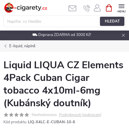
Přejít
NÁKUPNÍ
KOŠÍK
na
obsah
HLEDAT
⛟ Doprava ZDARMA od 3000 Kč!
E-liquid, náplně
Liquid LIQUA CZ Elements
4Pack Cuban Cigar
tobacco 4x10ml-6mg
(Kubánský doutník)
Podrobnosti hodnocení
Neohodnoceno
Kód produktu:
LIQ-X4LC-E-CUBAN-10-6