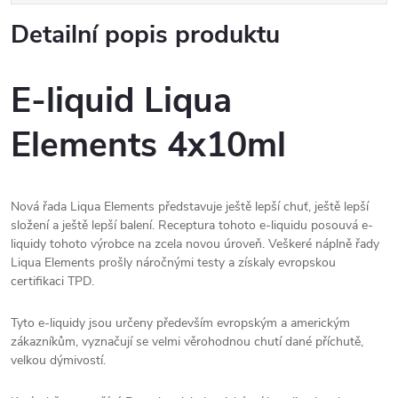
Detailní popis produktu
E-liquid Liqua
Elements 4x10ml
Nová řada Liqua Elements představuje ještě lepší chuť, ještě lepší
složení a ještě lepší balení. Receptura tohoto e-liquidu posouvá e-
liquidy tohoto výrobce na zcela novou úroveň. Veškeré náplně řady
Liqua Elements prošly náročnými testy a získaly evropskou
certifikaci TPD.
Tyto e-liquidy jsou určeny především evropským a americkým
zákazníkům, vyznačují se velmi věrohodnou chutí dané příchutě,
velkou dýmivostí.