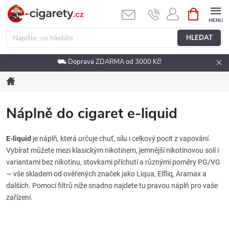
Přejít
NÁKUPNÍ
KOŠÍK
na
obsah
HLEDAT
⛟ Doprava ZDARMA od 3000 Kč!
Domů
Náplně do cigaret e-liquid
E-liquid
je náplň, která určuje chuť, sílu i celkový pocit z vapování.
Vybírat můžete mezi klasickým nikotinem, jemnější nikotinovou solí i
variantami bez nikotinu, stovkami příchutí a různými poměry PG/VG
— vše skladem od ověřených značek jako Liqua, Elfliq, Aramax a
dalších. Pomocí filtrů níže snadno najdete tu pravou náplň pro vaše
zařízení.