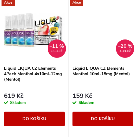
u
Akce
Akce
u
k
k
t
t
ů
–11 %
–20 %
ů
699 Kč
199 Kč
Liquid LIQUA CZ Elements
Liquid LIQUA CZ Elements
4Pack Menthol 4x10ml-12mg
Menthol 10ml-18mg (Mentol)
(Mentol)
619 Kč
159 Kč
Skladem
Skladem
DO KOŠÍKU
DO KOŠÍKU