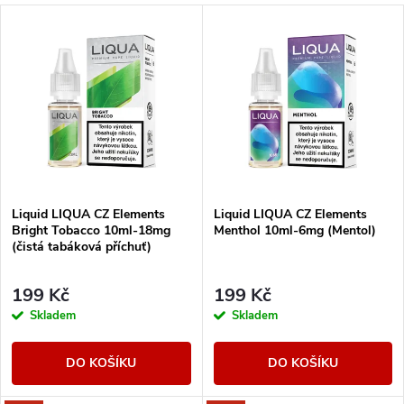
a
V
Nejlevnější
z
ý
Nejdražší
e
p
Abecedně
n
i
í
s
Liquid LIQUA CZ Elements
Liquid LIQUA CZ Elements
p
Bright Tobacco 10ml-18mg
Menthol 10ml-6mg (Mentol)
p
(čistá tabáková příchuť)
r
r
199 Kč
199 Kč
o
Skladem
Skladem
o
d
DO KOŠÍKU
DO KOŠÍKU
d