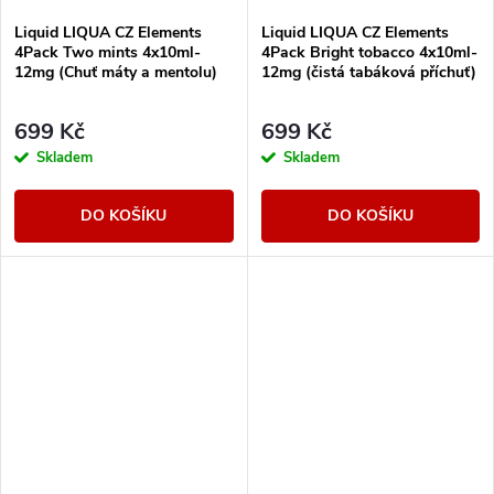
Liquid LIQUA CZ Elements
Liquid LIQUA CZ Elements
4Pack Two mints 4x10ml-
4Pack Bright tobacco 4x10ml-
12mg (Chuť máty a mentolu)
12mg (čistá tabáková příchuť)
699 Kč
699 Kč
Skladem
Skladem
DO KOŠÍKU
DO KOŠÍKU