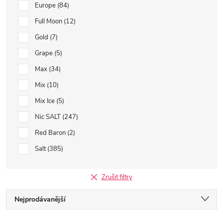
Europe
84
Full Moon
12
Gold
7
Grape
5
Max
34
Mix
10
Mix Ice
5
Nic SALT
247
Red Baron
2
Salt
385
Zrušit filtry
Ř
Nejprodávanější
Doporučujeme