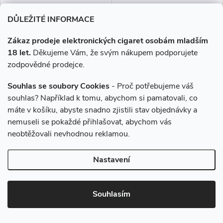
DŮLEŽITÉ INFORMACE
DO KOŠÍKU
DO KOŠÍKU
Zákaz prodeje elektronických cigaret osobám mladším
18 let.
Děkujeme Vám, že svým nákupem podporujete
zodpovědné prodejce.
Souhlas se soubory Cookies
- Proč potřebujeme váš
souhlas? Například k tomu, abychom si pamatovali, co
máte v košíku, abyste snadno zjistili stav objednávky a
nemuseli se pokaždé přihlašovat, abychom vás
neobtěžovali nevhodnou reklamou.
Liquid LIQUA CZ Elements
Liquid LIQUA CZ Elements
Nastavení
Peach 10ml-6mg (Broskev)
Peach 10ml-3mg (Broskev)
Souhlasím
199 Kč
199 Kč
Skladem
Skladem