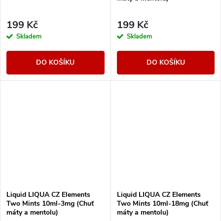
199 Kč
199 Kč
Skladem
Skladem
DO KOŠÍKU
DO KOŠÍKU
Liquid LIQUA CZ Elements
Liquid LIQUA CZ Elements
Two Mints 10ml-3mg (Chuť
Two Mints 10ml-18mg (Chuť
máty a mentolu)
máty a mentolu)