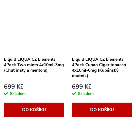
Liquid LIQUA CZ Elements
Liquid LIQUA CZ Elements
4Pack Two mints 4x10ml-3mg
4Pack Cuban Cigar tobacco
(Chuť máty a mentolu)
4x10ml-6mg (Kubánský
doutník)
699 Kč
699 Kč
Skladem
Skladem
DO KOŠÍKU
DO KOŠÍKU