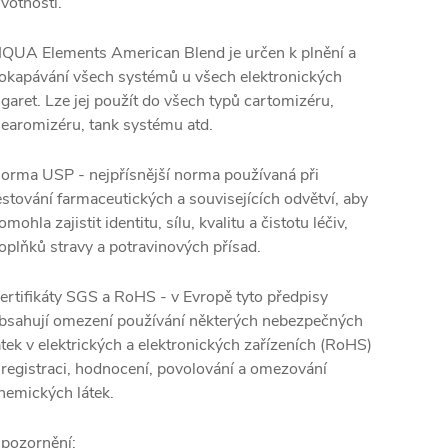
ivotnosti.
IQUA Elements American Blend je určen k plnění a
okapávání všech systémů u všech elektronických
igaret. Lze jej použít do všech typů cartomizéru,
learomizéru, tank systému atd.
orma USP - nejpřísnější norma používaná při
estování farmaceutických a souvisejících odvětví, aby
omohla zajistit identitu, sílu, kvalitu a čistotu léčiv,
oplňků stravy a potravinových přísad.
ertifikáty SGS a RoHS - v Evropě tyto předpisy
bsahují omezení používání některých nebezpečných
átek v elektrických a elektronických zařízeních (RoHS)
 registraci, hodnocení, povolování a omezování
hemických látek.
pozornění: