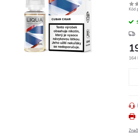
Kód 
1
164 
Měr
cena
Znač