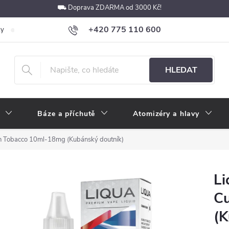
⛟ Doprava ZDARMA od 3000 Kč!
+420 775 110 600
ky
Podmínky ochrany osobních údajů
Velkoobchod
Pokyny k p
obchod@e-cigarety.cz
HLEDAT
Báze a příchutě
Atomizéry a hlavy
n Tobacco 10ml-18mg (Kubánský doutník)
Li
C
(K