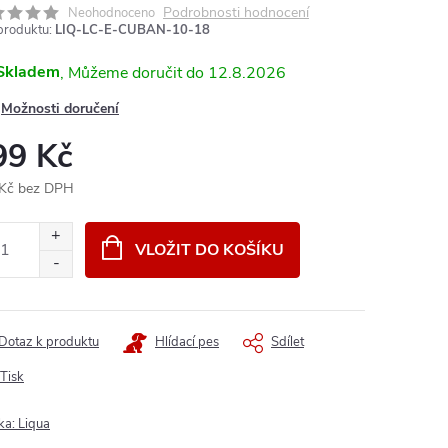
Podrobnosti hodnocení
Neohodnoceno
produktu:
LIQ-LC-E-CUBAN-10-18
Skladem
12.8.2026
Možnosti doručení
99 Kč
Kč bez DPH
ná
:
VLOŽIT DO KOŠÍKU
Dotaz k produktu
Hlídací pes
Sdílet
Tisk
ka:
Liqua