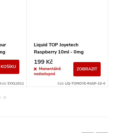
our
Liquid TOP Joyetech
Liquid 
0mg
Raspberry 10ml - 0mg
Strawbe
199 Kč
199 K
 KOŠÍKU
Momentálně
Sklad
ZOBRAZIT
nedostupné
Kód:
SYX12011
Kód:
LIQ-TOPJOYE-RASP-10-0