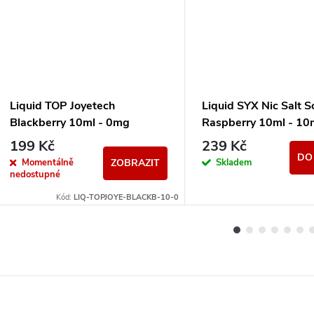
Liquid TOP Joyetech
Liquid SYX Nic Salt S
Blackberry 10ml - 0mg
Raspberry 10ml - 1
199 Kč
239 Kč
DO
Momentálně
Skladem
ZOBRAZIT
nedostupné
Kód:
LIQ-TOPJOYE-BLACKB-10-0