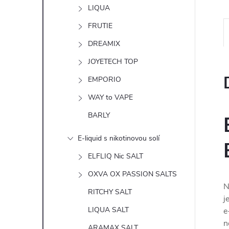
n
LIQUA
e
FRUTIE
DREAMIX
l
JOYETECH TOP
EMPORIO
WAY to VAPE
BARLY
E-liquid s nikotinovou solí
ELFLIQ Nic SALT
OXVA OX PASSION SALTS
N
RITCHY SALT
j
LIQUA SALT
e
n
ARAMAX SALT