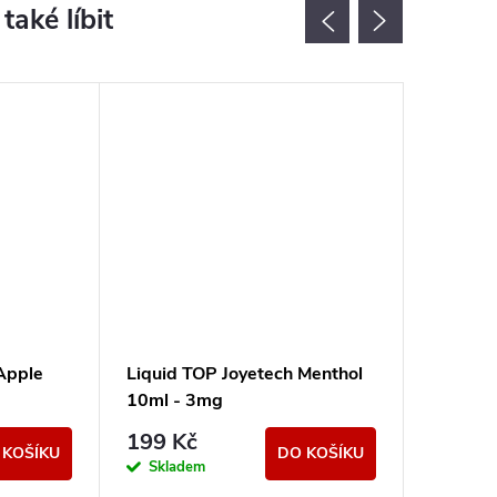
Apple
Liquid TOP Joyetech Menthol
Liquid 
10ml - 3mg
10ml -
199 K
199 Kč
 KOŠÍKU
DO KOŠÍKU
Momen
Skladem
nedostup