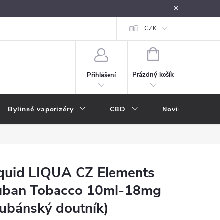
oužívání
Návody k použití
Vše o e-kouření
CZK
Nákupní rádce
NÁKUPNÍ
KOŠÍK
Prázdný košík
Přihlášení
Bylinné vaporizéry
CBD
Novinky
A
quid LIQUA CZ Elements
uban Tobacco 10ml-18mg
ubánský doutník)