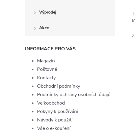
Výprodej
T
t
Akce
Z
INFORMACE PRO VÁS
Magazín
Poštovné
Kontakty
Obchodní podmínky
Podmínky ochrany osobních údajů
Velkoobchod
Akce
Pokyny k používání
–23 %
Návody k použití
585 Kč
Vše o e-kouření