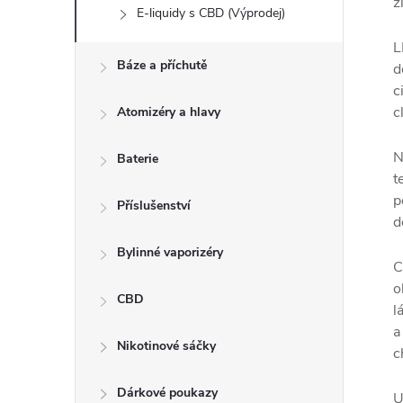
ž
E-liquidy s CBD (Výprodej)
L
Báze a příchutě
d
c
c
Atomizéry a hlavy
N
Baterie
t
p
Příslušenství
d
Bylinné vaporizéry
C
o
CBD
l
a
Nikotinové sáčky
c
Dárkové poukazy
U