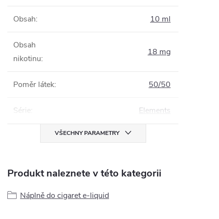
Obsah
:
10 ml
Obsah
18 mg
nikotinu
:
Poměr látek
:
50/50
Série
:
Elements
VŠECHNY PARAMETRY
Produkt naleznete v této kategorii
Náplně do cigaret e-liquid