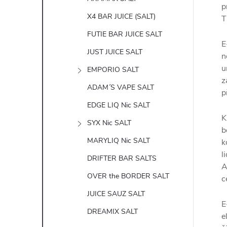
p
X4 BAR JUICE (SALT)
T
FUTIE BAR JUICE SALT
E
JUST JUICE SALT
n
u
EMPORIO SALT
z
ADAM´S VAPE SALT
p
EDGE LIQ Nic SALT
K
SYX Nic SALT
b
MARYLIQ Nic SALT
k
l
DRIFTER BAR SALTS
A
OVER the BORDER SALT
c
JUICE SAUZ SALT
E
DREAMIX SALT
e