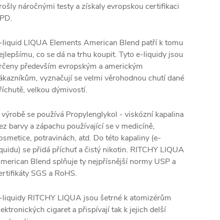
rošly náročnými testy a získaly evropskou certifikaci
PD.
-liquid LIQUA Elements American Blend patří k tomu
ejlepšímu, co se dá na trhu koupit. Tyto e-liquidy jsou
rčeny především evropským a americkým
ákazníkům, vyznačují se velmi věrohodnou chutí dané
říchutě, velkou dýmivostí.
 výrobě se používá Propylenglykol - viskózní kapalina
ez barvy a zápachu používající se v medicíně,
osmetice, potravinách, atd. Do této kapaliny (e-
iquidu) se přidá příchuť a čistý nikotin. RITCHY LIQUA
merican Blend splňuje ty nejpřísnější normy USP a
ertifikáty SGS a RoHS.
-liquidy RITCHY LIQUA jsou šetrné k atomizérům
lektronických cigaret a přispívají tak k jejich delší