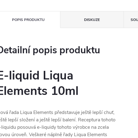
POPIS PRODUKTU
DISKUZE
SOU
Detailní popis produktu
E-liquid Liqua
Elements 10ml
ová řada Liqua Elements představuje ještě lepší chuť,
eště lepší složení a ještě lepší balení. Receptura tohoto
-liquidu posouvá e-liquidy tohoto výrobce na zcela
ovou úroveň. Veškeré náplně řady Liqua Elements