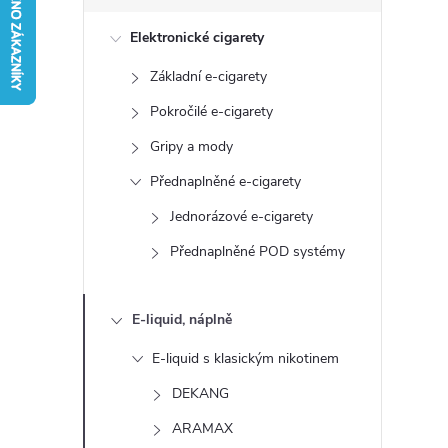
s
Elektronické cigarety
t
Základní e-cigarety
r
Pokročilé e-cigarety
a
Gripy a mody
Přednaplněné e-cigarety
n
Jednorázové e-cigarety
n
Přednaplněné POD systémy
í
E-liquid, náplně
p
E-liquid s klasickým nikotinem
a
DEKANG
ARAMAX