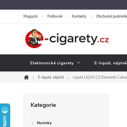
Přejít
na
Magazín
Poštovné
Kontakty
Obchodní podmín
obsah
Elektronické cigarety
E-liquid, náplně
E-liquid, náplně
Liquid LIQUA CZ Elements Cuba
Domů
P
Přeskočit
Kategorie
kategorie
o
Novinky