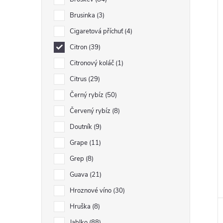
Brusinka
3
Cigaretová příchuť
4
Citron
39
Citronový koláč
1
Citrus
29
Černý rybíz
50
Červený rybíz
8
Doutník
9
Grape
11
Grep
8
Guava
21
Hroznové víno
30
Hruška
8
Jablko
88