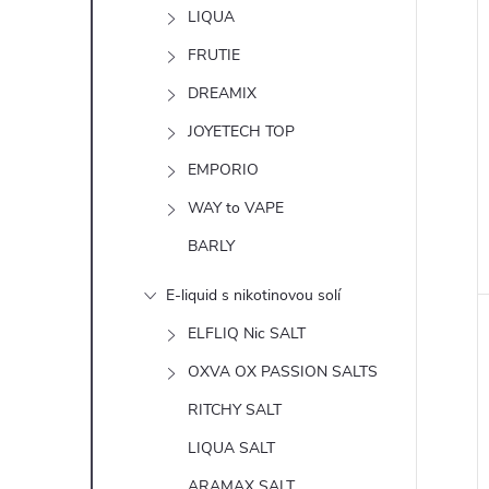
n
LIQUA
e
FRUTIE
DREAMIX
l
JOYETECH TOP
EMPORIO
WAY to VAPE
BARLY
E-liquid s nikotinovou solí
ELFLIQ Nic SALT
OXVA OX PASSION SALTS
RITCHY SALT
LIQUA SALT
ARAMAX SALT