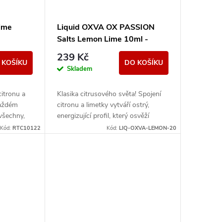
Lime
Liquid OXVA OX PASSION
Salts Lemon Lime 10ml -
20mg
239 Kč
 KOŠÍKU
DO KOŠÍKU
Skladem
itronu a
Klasika citrusového světa! Spojení
každém
citronu a limetky vytváří ostrý,
všechny,
energizující profil, který osvěží
hutě.
každý den.
Kód:
RTC10122
Kód:
LIQ-OXVA-LEMON-20