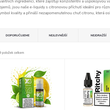
valitních ingrediencí, které zajišťují konzistentní a uspokojivou 
bjemů, jsou naše e-liquidy s citronovou příchutí ideální pro různ
ymbol kvality a přináší nezapomenutelnou chuť citronu, která osl
Ř
DOPORUČUJEME
NEJLEVNĚJŠÍ
NEJDRAŽŠÍ
a
9
položek celkem
z
V
e
ý
n
p
p