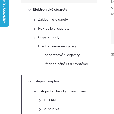
s
k
o
Elektronické cigarety
t
s
Základní e-cigarety
r
Pokročilé e-cigarety
a
Gripy a mody
Přednaplněné e-cigarety
n
3
Jednorázové e-cigarety
n
Přednaplněné POD systémy
í
E-liquid, náplně
p
E-liquid s klasickým nikotinem
í
a
DEKANG
i
ARAMAX