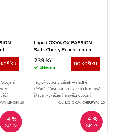
SSION
Liquid OXVA OX PASSION
ml -
Salts Cherry Peach Lemon
10ml - 10mg
239 Kč
 KOŠÍKU
DO KOŠÍKU
Skladem
! Spojení
Trojitý ovocný zásah – sladké
strý,
třešně, šťavnatá broskev a citronová
svěží
šťáva. Vyvážený a svěží ovocný
koktejl pro celý den.
XVA-LEMON-10
Kód:
LIQ-OXVA-CHERRYPL-10
–4 %
–4 %
249 Kč
249 Kč