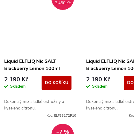
2 450 Kč
Liquid ELFLIQ Nic SALT
Liquid ELFLIQ Nic SA
Blackberry Lemon 100ml
Blackberry Lemon 1
(10x10ml) - 20mg
(10x10ml) - 10mg
2 190 Kč
2 190 Kč
DO KOŠÍKU
DO
Skladem
Skladem
Dokonalý mix sladké ostružiny a
Dokonalý mix sladké ostr
kyselého citrónu.
kyselého citrónu.
Kód:
ELF33172P10
Kó
–7 %