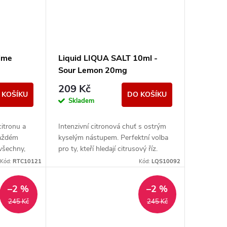
Lime
Liquid LIQUA SALT 10ml -
Sour Lemon 20mg
209 Kč
 KOŠÍKU
DO KOŠÍKU
Skladem
itronu a
Intenzivní citronová chuť s ostrým
každém
kyselým nástupem. Perfektní volba
všechny,
pro ty, kteří hledají citrusový říz.
hutě.
Kód:
RTC10121
Kód:
LQS10092
–2 %
–2 %
245 Kč
245 Kč