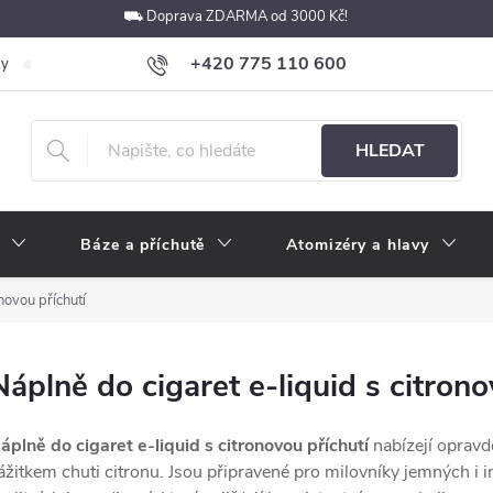
⛟ Doprava ZDARMA od 3000 Kč!
+420 775 110 600
ky
Podmínky ochrany osobních údajů
Velkoobchod
Pokyny k p
obchod@e-cigarety.cz
HLEDAT
Báze a příchutě
Atomizéry a hlavy
novou příchutí
Náplně do cigaret e-liquid s citrono
áplně do cigaret e-liquid s citronovou příchutí
nabízejí opravd
ážitkem chuti citronu. Jsou připravené pro milovníky jemných i i