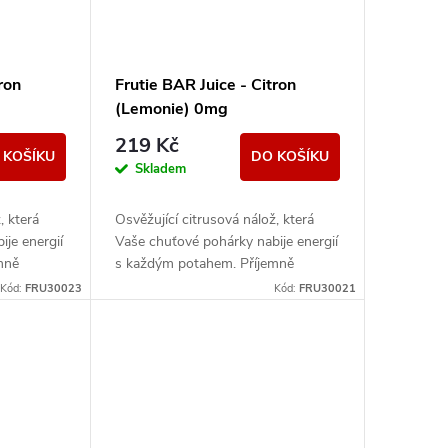
ron
Frutie BAR Juice - Citron
(Lemonie) 0mg
219 Kč
 KOŠÍKU
DO KOŠÍKU
Skladem
, která
Osvěžující citrusová nálož, která
je energií
Vaše chuťové pohárky nabije energií
mně
s každým potahem. Příjemně
e vyvážená
šimravá kyselost dokonale vyvážená
Kód:
FRU30023
Kód:
FRU30021
jemnou sladkostí nabízí...