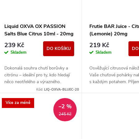
Liquid OXVA OX PASSION
Frutie BAR Juice - Cit
Salts Blue Citrus 10ml - 20mg
(Lemonie) 20mg
239 Kč
219 Kč
DO KOŠÍKU
DO
Skladem
Skladem
Dokonalá souhra chutí borůvky a
Osvěžující citrusová nálož
citrónu – ideální pro ty, kdo hledají
Vaše chuťové pohárky nabi
něco neotřelého a výrazného.
s každým potahem. Příje
šimravá kyselost dokonal
Kód:
LIQ-OXVA-BLUEC-20
jemnou sladkostí nabízí...
Více za méně
–2 %
245 Kč