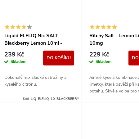
Liquid ELFLIQ Nic SALT
Ritchy Salt - Lemon 
Blackberry Lemon 10ml -
10mg
10mg
239 Kč
229 Kč
DO KOŠÍKU
DO
Skladem
Skladem
Dokonalý mix sladké ostružiny a
Jemně kyselá kombinace c
kyselého citrónu.
limetky, která osvěží při 
potahu. Skvělá volba pro 
kdo milují svěží ovocné c
Kód:
LIQ-ELFLIQ-10-BLACKBERRY