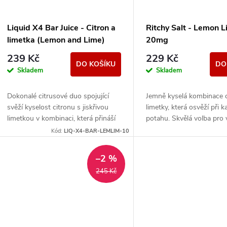
s
r
p
Liquid X4 Bar Juice - Citron a
Ritchy Salt - Lemon 
o
limetka (Lemon and Lime)
20mg
r
10ml - 10mg
239 Kč
229 Kč
d
DO KOŠÍKU
DO
Skladem
Skladem
o
u
Dokonalé citrusové duo spojující
Jemně kyselá kombinace c
d
svěží kyselost citronu s jiskřivou
limetky, která osvěží při 
k
limetkou v kombinaci, která přináší
potahu. Skvělá volba pro 
u
neodolatelné osvěžení a výrazné
kdo milují svěží ovocné c
Kód:
LIQ-X4-BAR-LEMLIM-10
t
tóny v každém potahu....
k
–2 %
ů
245 Kč
t
ů