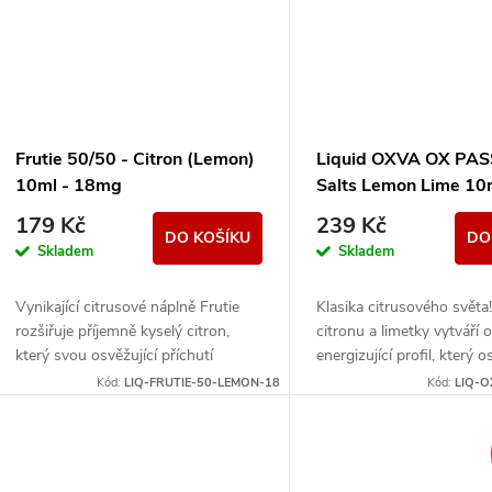
Frutie 50/50 - Citron (Lemon)
Liquid OXVA OX PA
10ml - 18mg
Salts Lemon Lime 10
10mg
179 Kč
239 Kč
DO KOŠÍKU
DO
Skladem
Skladem
Vynikající citrusové náplně Frutie
Klasika citrusového světa
rozšiřuje příjemně kyselý citron,
citronu a limetky vytváří o
který svou osvěžující příchutí
energizující profil, který o
dokonale zpestří sladkou rutinu.
každý den.
Kód:
LIQ-FRUTIE-50-LEMON-18
Kód:
LIQ-O