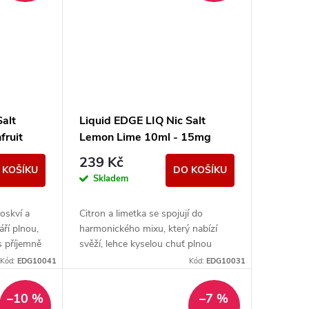
Salt
Liquid EDGE LIQ Nic Salt
fruit
Lemon Lime 10ml - 15mg
239 Kč
 KOŠÍKU
DO KOŠÍKU
Skladem
roskví a
Citron a limetka se spojují do
ří plnou,
harmonického mixu, který nabízí
s příjemně
svěží, lehce kyselou chuť plnou
í.
šťavnatosti.
Kód:
EDG10041
Kód:
EDG10031
–10 %
–7 %