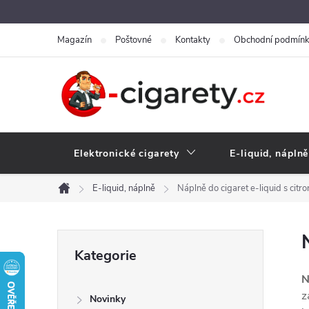
Přejít
na
Magazín
Poštovné
Kontakty
Obchodní podmín
obsah
Elektronické cigarety
E-liquid, náplně
E-liquid, náplně
Náplně do cigaret e-liquid s citro
Domů
P
Přeskočit
Kategorie
kategorie
o
N
z
Novinky