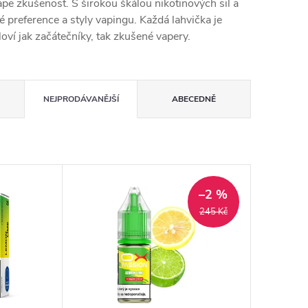
vape zkušenost. S širokou škálou nikotinových sil a
é preference a styly vapingu. Každá lahvička je
oví jak začátečníky, tak zkušené vapery.
NEJPRODÁVANĚJŠÍ
ABECEDNĚ
–2 %
245 Kč