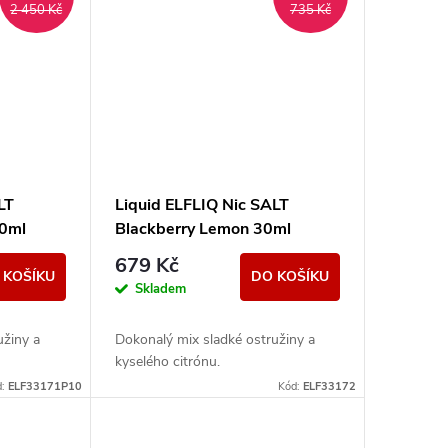
2 450 Kč
735 Kč
LT
Liquid ELFLIQ Nic SALT
00ml
Blackberry Lemon 30ml
(3x10ml) - 20mg
679 Kč
 KOŠÍKU
DO KOŠÍKU
Skladem
užiny a
Dokonalý mix sladké ostružiny a
kyselého citrónu.
d:
ELF33171P10
Kód:
ELF33172