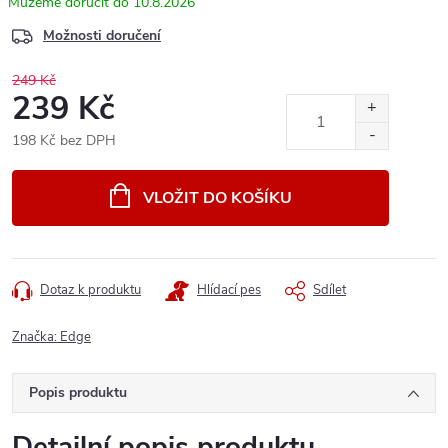
10.8.2026
Možnosti doručení
249 Kč
239 Kč
198 Kč bez DPH
Měrná
cena:
VLOŽIT DO KOŠÍKU
Dotaz k produktu
Hlídací pes
Sdílet
Značka:
Edge
Popis produktu
Detailní popis produktu