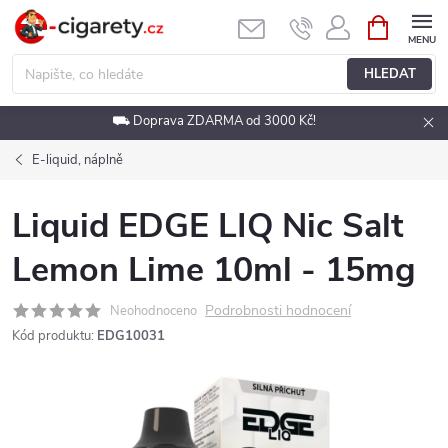
Přejít
NÁKUPNÍ
KOŠÍK
na
obsah
HLEDAT
⛟ Doprava ZDARMA od 3000 Kč!
E-liquid, náplně
Liquid EDGE LIQ Nic Salt
Lemon Lime 10ml - 15mg
Podrobnosti hodnocení
Neohodnoceno
Kód produktu:
EDG10031