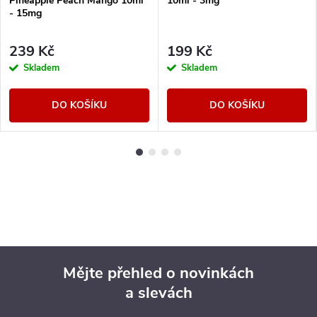
Pineapple Peach Mango 10ml
10ml - 3mg
- 15mg
239 Kč
199 Kč
Skladem
Skladem
DO KOŠÍKU
DO KOŠÍKU
Mějte přehled o novinkách
a slevách
Z