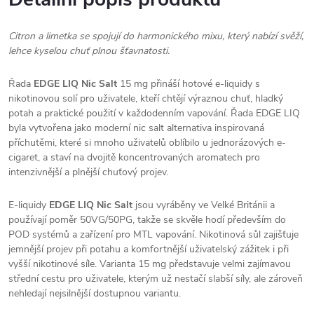
Citron a limetka se spojují do harmonického mixu, který nabízí svěží,
lehce kyselou chuť plnou šťavnatosti.
Řada
EDGE LIQ Nic Salt
15 mg přináší hotové e-liquidy s
nikotinovou solí pro uživatele, kteří chtějí výraznou chuť, hladký
potah a praktické použití v každodenním vapování. Řada EDGE LIQ
byla vytvořena jako moderní nic salt alternativa inspirovaná
příchutěmi, které si mnoho uživatelů oblíbilo u jednorázových e-
cigaret, a staví na dvojitě koncentrovaných aromatech pro
intenzivnější a plnější chuťový projev.
E-liquidy
EDGE LIQ Nic Salt
jsou vyráběny ve Velké Británii a
používají poměr 50VG/50PG, takže se skvěle hodí především do
POD systémů a zařízení pro MTL vapování. Nikotinová sůl zajišťuje
jemnější projev při potahu a komfortnější uživatelský zážitek i při
vyšší nikotinové síle. Varianta 15 mg představuje velmi zajímavou
střední cestu pro uživatele, kterým už nestačí slabší síly, ale zároveň
nehledají nejsilnější dostupnou variantu.