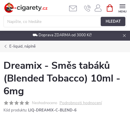
Přejít
NÁKUPNÍ
KOŠÍK
na
obsah
HLEDAT
⛟ Doprava ZDARMA od 3000 Kč!
E-liquid, náplně
Dreamix - Směs tabáků
(Blended Tobacco) 10ml -
6mg
Podrobnosti hodnocení
Neohodnoceno
Kód produktu:
LIQ-DREAMIX-C-BLEND-6