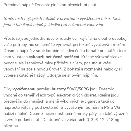
Prémiové náplně Dreamix plné komplexních příchutí.
Směs těch nejlepších tabáků v prvotřídně vyváženém mixu. Tahle
jemná tabáková náplň je ideální pro celodenní vapování.
Přestože jsou jednodruhové e-liquidy vynikající a na dlouho uspokojí
vaše potřeby, nic se nemůže vyrovnat perfektně vyváženým mixům.
Dreamix náplně v sobě kombinují jedinečné a bohaté příchutě, které
vám v ústech
vykouzlí netušené potěšení
. Krásně výrazné sladké,
ovocné, ale i tabákové mixy přichází s cílem, posunout vaše
vapování na zcela novou úroveň. Z bohaté a rozmanité nabídky si
vybere skutečně každý. Oddejte se snovým náplním.
Díky
vyváženému poměru hustoty 50VG/50PG
jsou Dreamix
vhodné do téměř všech typů elektronických cigaret. Ideální jsou
především do menších a méně výkonných e-cigaret a také do
naprosté většiny pod systémů. S vyváženým poměrem PG a VG
nabízí náplně Dreamix nejen dostatečné mraky páry, ale také výrazné
a věrné podání chuti. Dostupné ve variantách 0, 3, 6, 12 a 18mg
nikotinu.