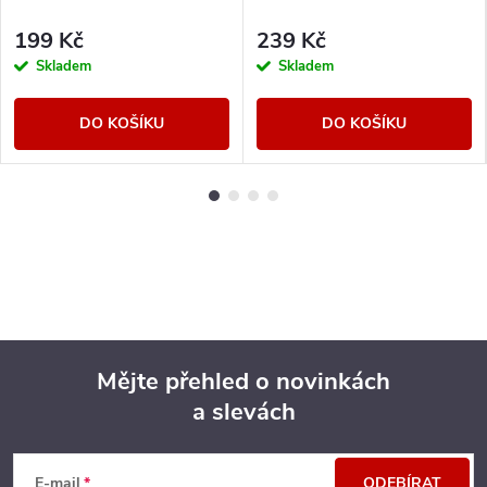
199 Kč
239 Kč
Skladem
Skladem
DO KOŠÍKU
DO KOŠÍKU
Mějte přehled o novinkách
a slevách
Z
á
E-mail
ODEBÍRAT