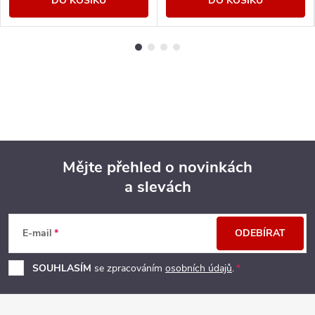
DO KOŠÍKU
DO KOŠÍKU
Mějte přehled o novinkách
a slevách
Z
á
E-mail
ODEBÍRAT
p
SOUHLASÍM
se zpracováním
osobních údajů
.
a