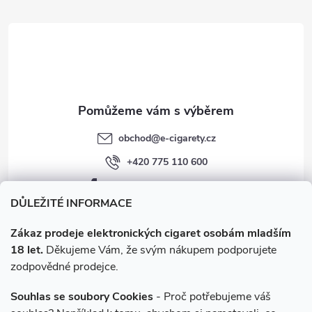
t
í
obchod
@
e-cigarety.cz
+420 775 110 600
facebook.com/e-cigarety.cz
DŮLEŽITÉ INFORMACE
Zákaz prodeje elektronických cigaret osobám mladším
18 let.
Děkujeme Vám, že svým nákupem podporujete
zodpovědné prodejce.
Souhlas se soubory Cookies
- Proč potřebujeme váš