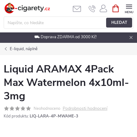
Přejít
NÁKUPNÍ
KOŠÍK
na
obsah
HLEDAT
⛟ Doprava ZDARMA od 3000 Kč!
E-liquid, náplně
Liquid ARAMAX 4Pack
Max Watermelon 4x10ml-
3mg
Podrobnosti hodnocení
Neohodnoceno
Kód produktu:
LIQ-LARA-4P-MWAME-3