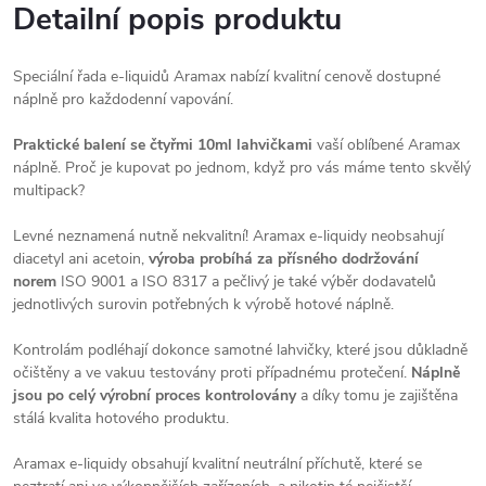
Detailní popis produktu
Speciální řada e-liquidů Aramax nabízí kvalitní cenově dostupné
náplně pro každodenní vapování.
Praktické balení se čtyřmi 10ml lahvičkami
vaší oblíbené Aramax
náplně. Proč je kupovat po jednom, když pro vás máme tento skvělý
multipack?
Levné neznamená nutně nekvalitní! Aramax e-liquidy neobsahují
diacetyl ani acetoin,
výroba probíhá za přísného dodržování
norem
ISO 9001 a ISO 8317 a pečlivý je také výběr dodavatelů
jednotlivých surovin potřebných k výrobě hotové náplně.
Kontrolám podléhají dokonce samotné lahvičky, které jsou důkladně
očištěny a ve vakuu testovány proti případnému protečení.
Náplně
jsou po celý výrobní proces kontrolovány
a díky tomu je zajištěna
stálá kvalita hotového produktu.
Aramax e-liquidy obsahují kvalitní neutrální příchutě, které se