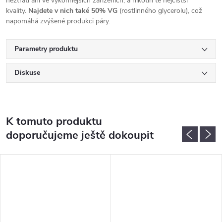
neztratí ani ve výkonnějších zařízeních, a nikotin té nejčistší
kvality.
Najdete v nich také 50% VG
(rostlinného glycerolu), což
napomáhá zvýšené produkci páry.
Parametry produktu
Diskuse
K tomuto produktu
doporučujeme ještě dokoupit